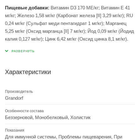
Пищевые добавки:
Витамин D3 170 МЕ/кг; Витамин E 41
мг/кг; Железо 1,58 мг/кг (Карбонат железа [II] 3,29 мг/кг); RU
0,24 мг/кг (Сульфат меди пентагидрат 1 мг/кг); Марганец
5,25 мг/кг (Оксид марганца [II] 7 мг/кг); Йод 0,09 мг/кг (Йодид
калия 0,127 мг/кг); Цинк 6,42 мг/кг (Оксид цинка 8,1 мг/кг).
Характеристики
Производитель
Grandorf
Особенности состава
Беззерновой, Монобелковый, Холистик
Показания
Для иммунной системы, Проблемы пищеварения, При