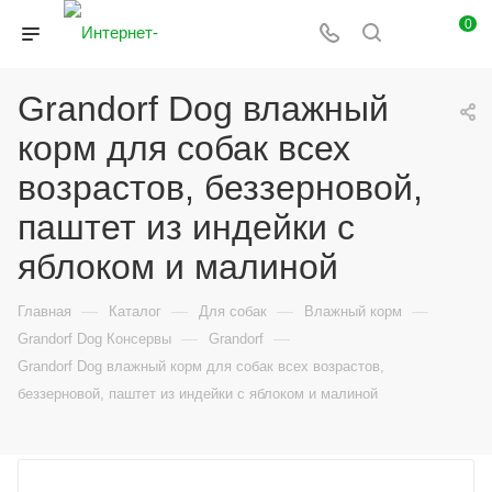
0
Grandorf Dog влажный
корм для собак всех
возрастов, беззерновой,
паштет из индейки с
яблоком и малиной
—
—
—
—
Главная
Каталог
Для собак
Влажный корм
—
—
Grandorf Dog Консервы
Grandorf
Grandorf Dog влажный корм для собак всех возрастов,
беззерновой, паштет из индейки с яблоком и малиной