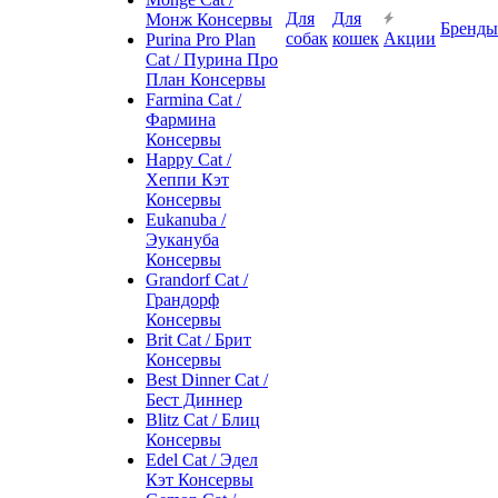
Для
Для
Монж Консервы
Бренды
собак
кошек
Акции
Purina Pro Plan
Cat / Пурина Про
План Консервы
Farmina Cat /
Фармина
Консервы
Happy Cat /
Хеппи Кэт
Консервы
Eukanuba /
Эукануба
Консервы
Grandorf Cat /
Грандорф
Консервы
Brit Cat / Брит
Консервы
Best Dinner Cat /
Бест Диннер
Blitz Cat / Блиц
Консервы
Edel Cat / Эдел
Кэт Консервы