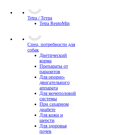
Tetra / Тетра
Tetra ReptoMin
Спец. потребности для
собак
Диетический
корма
Препараты от
паразитов
Для опорно-
двигательного
аппарата
Для мочеполовой
системы
При сахарном
диабете
Для кожи и
шерсти
Для здоровья
почек