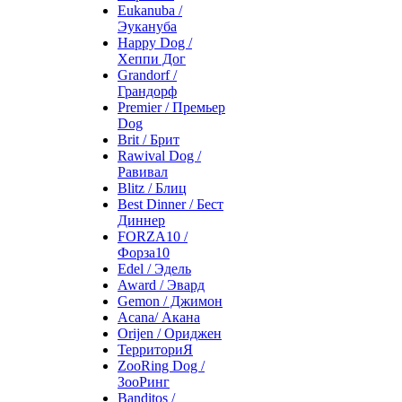
Eukanuba /
Эукануба
Happy Dog /
Хеппи Дог
Grandorf /
Грандорф
Premier / Премьер
Dog
Brit / Брит
Rawival Dog /
Равивал
Blitz / Блиц
Best Dinner / Бест
Диннер
FORZA10 /
Форза10
Edel / Эдель
Award / Эвард
Gemon / Джимон
Acana/ Акана
Orijen / Ориджен
ТерриториЯ
ZooRing Dog /
ЗооРинг
Banditos /