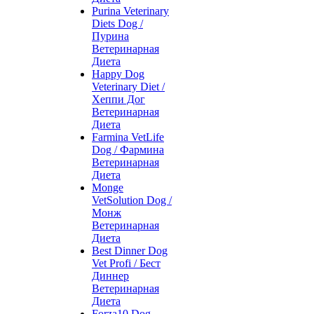
Purina Veterinary
Diets Dog /
Пурина
Ветеринарная
Диета
Happy Dog
Veterinary Diet /
Хеппи Дог
Ветеринарная
Диета
Farmina VetLife
Dog / Фармина
Ветеринарная
Диета
Monge
VetSolution Dog /
Монж
Ветеринарная
Диета
Best Dinner Dog
Vet Profi / Бест
Диннер
Ветеринарная
Диета
Forza10 Dog