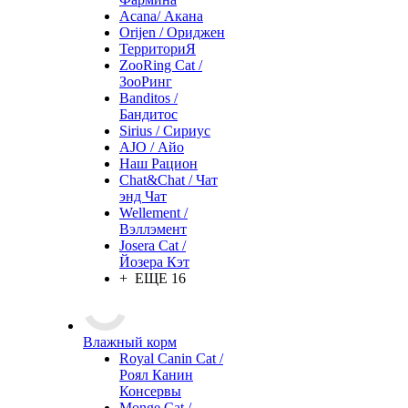
Acana/ Акана
Orijen / Ориджен
ТерриториЯ
ZooRing Cat /
ЗооРинг
Banditos /
Бандитос
Sirius / Сириус
AJO / Айо
Наш Рацион
Chat&Chat / Чат
энд Чат
Wellement /
Вэллэмент
Josera Cat /
Йозера Кэт
+ ЕЩЕ 16
Влажный корм
Royal Canin Cat /
Роял Канин
Консервы
Monge Cat /