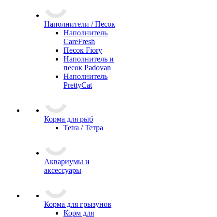
Наполнители / Песок
Наполнитель
CareFresh
Песок Fiory
Наполнитель и
песок Padovan
Наполнитель
PrettyCat
Корма для рыб
Tetra / Тетра
Аквариумы и
аксессуары
Корма для грызунов
Корм для