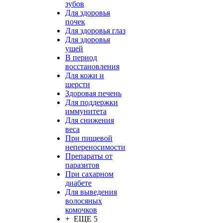
зубов
Для здоровья
почек
Для здоровья глаз
Для здоровья
ушей
В период
восстановления
Для кожи и
шерсти
Здоровая печень
Для поддержки
иммунитета
Для снижения
веса
При пищевой
непереносимости
Препараты от
паразитов
При сахарном
диабете
Для выведения
волосяных
комочков
+ ЕЩЕ 5