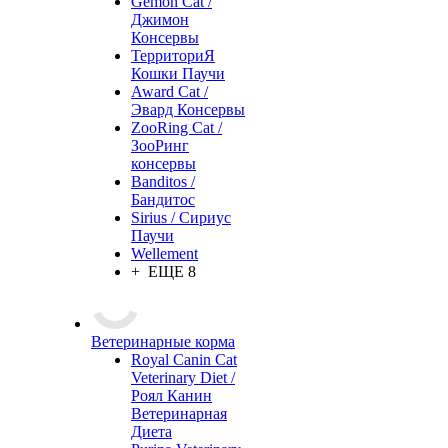
Gemon Cat /
Джимон
Консервы
ТерриториЯ
Кошки Паучи
Award Cat /
Эвард Консервы
ZooRing Cat /
ЗооРинг
консервы
Banditos /
Бандитос
Sirius / Сириус
Паучи
Wellement
+ ЕЩЕ 8
Ветеринарные корма
Royal Canin Cat
Veterinary Diet /
Роял Канин
Ветеринарная
Диета