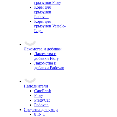
грызунов Fiory
Корм для
грызунов
Padovan
Корм для
грызунов Versele-
Laga
Лакомства и добавки
Лакомства и
добавки Fiory
Лакомства и
добавки Padovan
Наполнители
CareFresh
Fiory
PrettyCat
Padovan
Средства для ухода
8 IN 1