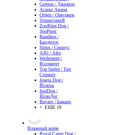
Gemon / Джимон
Acana/ Акана
Orijen / Ориджен
ТерриториЯ
ZooRing Dog /
ЗооРинг
Banditos /
Бандитос
Sirius / Сириус
AJO / Айо
Wellement /
Вэлэмент
Top Sprint / Топ
Спринт
Josera Dog /
Йозера
JosiDog /
ЙозиДог
Bavaro / Баваро
+ ЕЩЕ 18
Влажный корм
Royal Canin Dog /