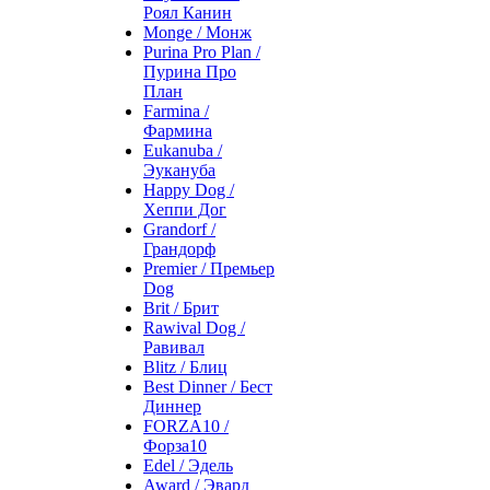
Роял Канин
Monge / Монж
Purina Pro Plan /
Пурина Про
План
Farmina /
Фармина
Eukanuba /
Эукануба
Happy Dog /
Хеппи Дог
Grandorf /
Грандорф
Premier / Премьер
Dog
Brit / Брит
Rawival Dog /
Равивал
Blitz / Блиц
Best Dinner / Бест
Диннер
FORZA10 /
Форза10
Edel / Эдель
Award / Эвард