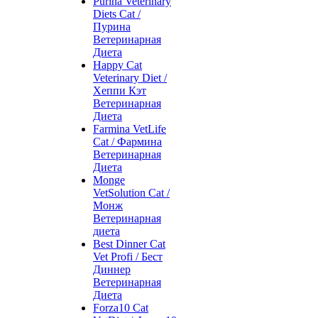
Purina Veterinary
Diets Cat /
Пурина
Ветеринарная
Диета
Happy Cat
Veterinary Diet /
Хеппи Кэт
Ветеринарная
Диета
Farmina VetLife
Cat / Фармина
Ветеринарная
Диета
Monge
VetSolution Cat /
Монж
Ветеринарная
диета
Best Dinner Cat
Vet Profi / Бест
Диннер
Ветеринарная
Диета
Forza10 Cat