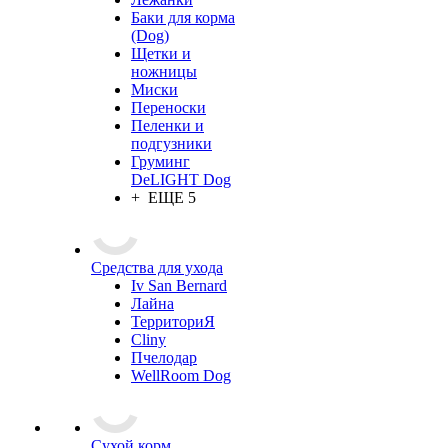
Баки для корма
(Dog)
Щетки и
ножницы
Миски
Переноски
Пеленки и
подгузники
Груминг
DeLIGHT Dog
+ ЕЩЕ 5
Средства для ухода
Iv San Bernard
Лайна
ТерриториЯ
Cliny
Пчелодар
WellRoom Dog
Сухой корм