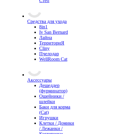
Степ
Средства для ухода
8in1
Iv San Bernard
Лайна
ТерриториЯ
Cliny
Пчелодар
WellRoom Cat
Аксессуары
Дешеддер
(фурминатор)
Ошейники /
шлейки
Баки для корма
(Cat)
Игрушки
Клетки / Домики
/ Лежанки /
Когтеточки