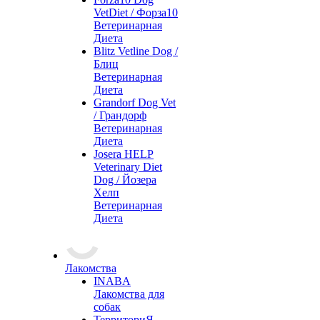
VetDiet / Форза10
Ветеринарная
Диета
Blitz Vetline Dog /
Блиц
Ветеринарная
Диета
Grandorf Dog Vet
/ Грандорф
Ветеринарная
Диета
Josera HELP
Veterinary Diet
Dog / Йозера
Хелп
Ветеринарная
Диета
Лакомства
INABA
Лакомства для
собак
ТерриториЯ