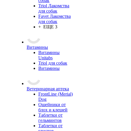
собак
Triol Лакомства
для собак
Favet Лакомства
для собак
+ ЕЩЕ 3
Витамины
Витамины
Unitabs
Triol для собак
Витамины
Ветеринарная аптека
FrontLine (Merial)
Dog
Ошейники от
блох и клещей
Таблетки от
гельминтов
Таблетки от
глистов