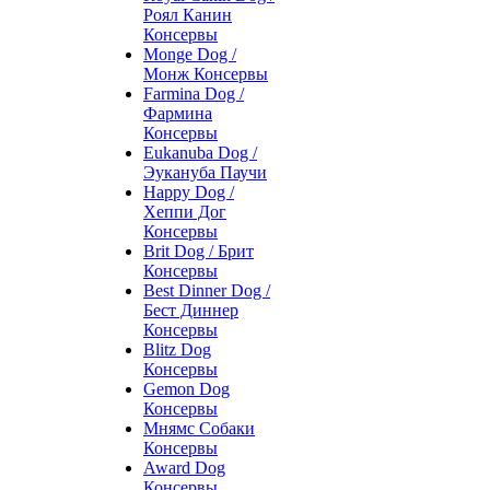
Роял Канин
Консервы
Monge Dog /
Монж Консервы
Farmina Dog /
Фармина
Консервы
Eukanuba Dog /
Эукануба Паучи
Happy Dog /
Хеппи Дог
Консервы
Brit Dog / Брит
Консервы
Best Dinner Dog /
Бест Диннер
Консервы
Blitz Dog
Консервы
Gemon Dog
Консервы
Мнямс Собаки
Консервы
Award Dog
Консервы