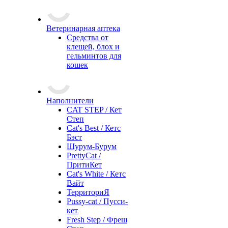
Ветеринарная аптека
Средства от
клещей, блох и
гельминтов для
кошек
Наполнители
CAT STEP / Кет
Степ
Cat's Best / Кетс
Бэст
Шурум-Бурум
PrettyCat /
ПритиКет
Cat's White / Кетс
Вайт
ТерриториЯ
Pussy-cat / Пусси-
кет
Fresh Step / Фреш