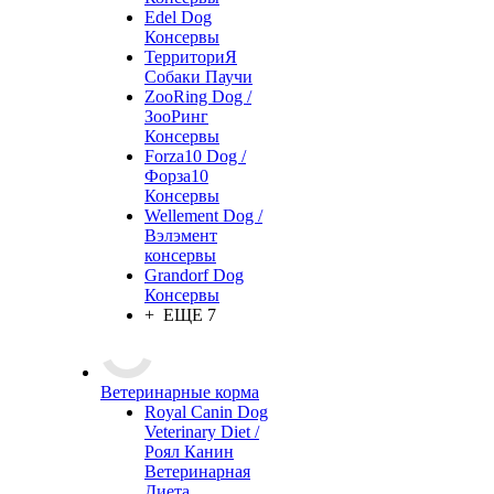
Edel Dog
Консервы
ТерриториЯ
Собаки Паучи
ZooRing Dog /
ЗооРинг
Консервы
Forza10 Dog /
Форза10
Консервы
Wellement Dog /
Вэлэмент
консервы
Grandorf Dog
Консервы
+ ЕЩЕ 7
Ветеринарные корма
Royal Canin Dog
Veterinary Diet /
Роял Канин
Ветеринарная
Диета