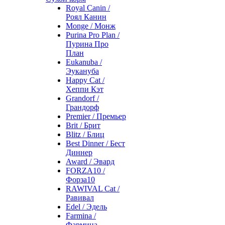
Royal Canin /
Роял Канин
Monge / Монж
Purina Pro Plan /
Пурина Про
План
Eukanuba /
Эукануба
Happy Cat /
Хеппи Кэт
Grandorf /
Грандорф
Premier / Премьер
Brit / Брит
Blitz / Блиц
Best Dinner / Бест
Диннер
Award / Эвард
FORZA10 /
Форза10
RAWIVAL Cat /
Равивал
Edel / Эдель
Farmina /
Фармина