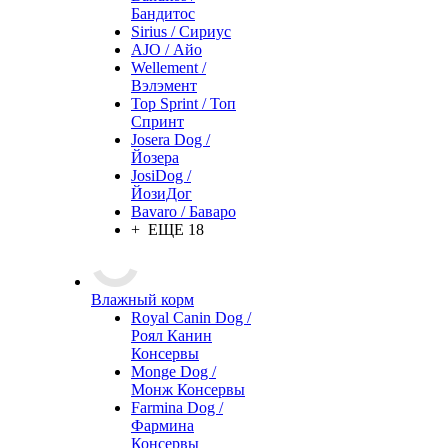
Бандитос
Sirius / Сириус
AJO / Айо
Wellement /
Вэлэмент
Top Sprint / Топ
Спринт
Josera Dog /
Йозера
JosiDog /
ЙозиДог
Bavaro / Баваро
+ ЕЩЕ 18
Влажный корм
Royal Canin Dog /
Роял Канин
Консервы
Monge Dog /
Монж Консервы
Farmina Dog /
Фармина
Консервы