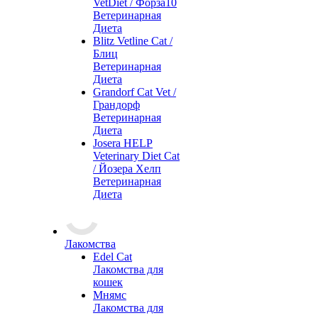
VetDiet / Форза10
Ветеринарная
Диета
Blitz Vetline Cat /
Блиц
Ветеринарная
Диета
Grandorf Cat Vet /
Грандорф
Ветеринарная
Диета
Josera HELP
Veterinary Diet Cat
/ Йозера Хелп
Ветеринарная
Диета
Лакомства
Edel Cat
Лакомства для
кошек
Мнямс
Лакомства для