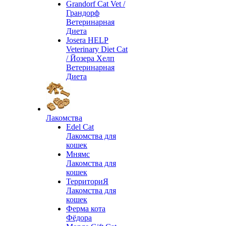
Grandorf Cat Vet /
Грандорф
Ветеринарная
Диета
Josera HELP
Veterinary Diet Cat
/ Йозера Хелп
Ветеринарная
Диета
Лакомства
Edel Cat
Лакомства для
кошек
Мнямс
Лакомства для
кошек
ТерриториЯ
Лакомства для
кошек
Ферма кота
Фёдора