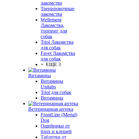
лакомства
Тренировочные
лакомства
Wellement
Лакомства,
топпинг для
собак
Triol Лакомства
для собак
Favet Лакомства
для собак
+ ЕЩЕ 3
Витамины
Витамины
Unitabs
Triol для собак
Витамины
Ветеринарная аптека
FrontLine (Merial)
Dog
Ошейники от
блох и клещей
Таблетки от