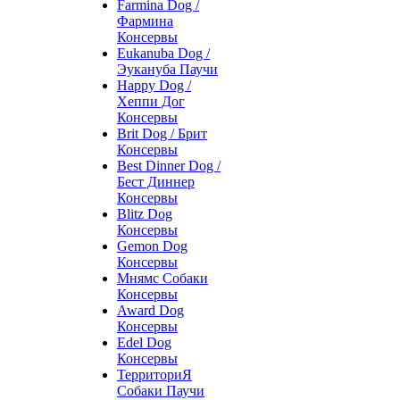
Farmina Dog /
Фармина
Консервы
Eukanuba Dog /
Эукануба Паучи
Happy Dog /
Хеппи Дог
Консервы
Brit Dog / Брит
Консервы
Best Dinner Dog /
Бест Диннер
Консервы
Blitz Dog
Консервы
Gemon Dog
Консервы
Мнямс Собаки
Консервы
Award Dog
Консервы
Edel Dog
Консервы
ТерриториЯ
Собаки Паучи