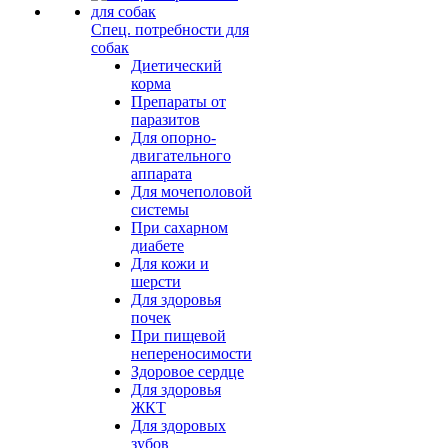
Спец. потребности для
собак
Диетический
корма
Препараты от
паразитов
Для опорно-
двигательного
аппарата
Для мочеполовой
системы
При сахарном
диабете
Для кожи и
шерсти
Для здоровья
почек
При пищевой
непереносимости
Здоровое сердце
Для здоровья
ЖКТ
Для здоровых
зубов