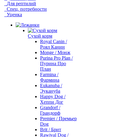
Для рептилий
Спец. потребности
Уценка
Сухой корм
Royal Canin /
Роял Канин
Monge / Монж
Purina Pro Plan /
Пурина Про
План
Farmina /
Фармина
Eukanuba /
Эукануба
Happy Dog /
Хеппи Дог
Grandorf /
Грандорф
Premier / Премьер
Dog
Brit / Брит
Rawival Dog /