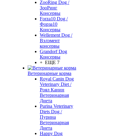
ZooRing Dog /
ЗооРинг
Консервы
Forza10 Dog /
Форза10
Консервы
Wellement Dog /
Вэлэмент
консервы
Grandorf Dog
Консервы
+ ЕЩЕ 7
Ветеринарные корма
Royal Canin Dog
Veterinary Diet /
Роял Канин
Ветеринарная
Диета
Purina Veterinary
Diets Dog /
Пурина
Ветеринарная
Диета
Happy Dog