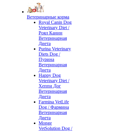
Ветеринарные корма
Royal Canin Dog
Veterinary Diet /
Роял Канин
Ветеринарная
Диета
Purina Veterinary
Diets Dog /
Пурина
Ветеринарная
Диета
Happy Dog
Veterinary Diet /
Хеппи Дог
Ветеринарная
Диета
Farmina VetLife
Dog / Фармина
Ветеринарная
Диета
Monge
VetSolution Dog /