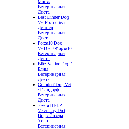
Монж
Ветеринарная
Диета
Best Dinner Dog
Vet Profi / Бест
Диннер
Ветеринарная
Диета
Forza10 Dog
VetDiet / Форза10
Ветеринарная
Диета
Blitz Vetline Dog /
Блиц
Ветеринарная
Диета
Grandorf Dog Vet
/ Грандорф
Ветеринарная
Диета
Josera HELP
Veterinary Diet
Dog / Йозера
Хелп
Ветеринарная