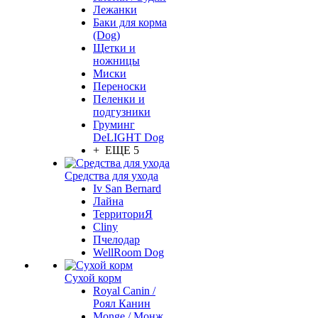
Лежанки
Баки для корма
(Dog)
Щетки и
ножницы
Миски
Переноски
Пеленки и
подгузники
Груминг
DeLIGHT Dog
+ ЕЩЕ 5
Средства для ухода
Iv San Bernard
Лайна
ТерриториЯ
Cliny
Пчелодар
WellRoom Dog
Сухой корм
Royal Canin /
Роял Канин
Monge / Монж