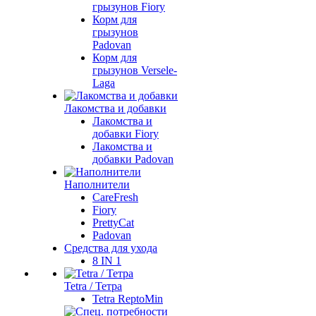
грызунов Fiory
Корм для
грызунов
Padovan
Корм для
грызунов Versele-
Laga
Лакомства и добавки
Лакомства и
добавки Fiory
Лакомства и
добавки Padovan
Наполнители
CareFresh
Fiory
PrettyCat
Padovan
Средства для ухода
8 IN 1
Tetra / Тетра
Tetra ReptoMin