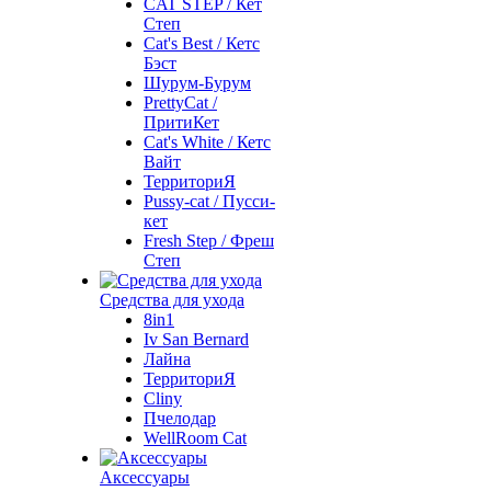
CAT STEP / Кет
Степ
Cat's Best / Кетс
Бэст
Шурум-Бурум
PrettyCat /
ПритиКет
Cat's White / Кетс
Вайт
ТерриториЯ
Pussy-cat / Пусси-
кет
Fresh Step / Фреш
Степ
Средства для ухода
8in1
Iv San Bernard
Лайна
ТерриториЯ
Cliny
Пчелодар
WellRoom Cat
Аксессуары