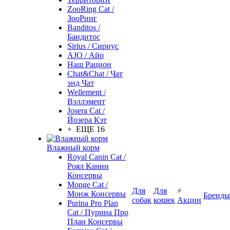
ZooRing Cat /
ЗооРинг
Banditos /
Бандитос
Sirius / Сириус
AJO / Айо
Наш Рацион
Chat&Chat / Чат
энд Чат
Wellement /
Вэллэмент
Josera Cat /
Йозера Кэт
+ ЕЩЕ 16
Влажный корм
Royal Canin Cat /
Роял Канин
Консервы
Monge Cat /
Для
Для
Монж Консервы
Бренды
собак
кошек
Акции
Purina Pro Plan
Cat / Пурина Про
План Консервы