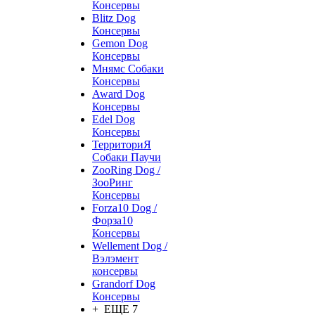
Консервы
Blitz Dog
Консервы
Gemon Dog
Консервы
Мнямс Собаки
Консервы
Award Dog
Консервы
Edel Dog
Консервы
ТерриториЯ
Собаки Паучи
ZooRing Dog /
ЗооРинг
Консервы
Forza10 Dog /
Форза10
Консервы
Wellement Dog /
Вэлэмент
консервы
Grandorf Dog
Консервы
+ ЕЩЕ 7