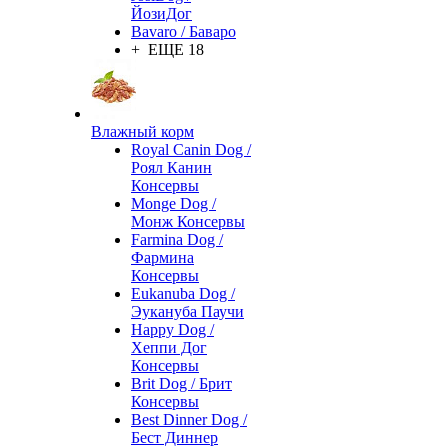
ЙозиДог
Bavaro / Баваро
+ ЕЩЕ 18
Влажный корм
Royal Canin Dog /
Роял Канин
Консервы
Monge Dog /
Монж Консервы
Farmina Dog /
Фармина
Консервы
Eukanuba Dog /
Эукануба Паучи
Happy Dog /
Хеппи Дог
Консервы
Brit Dog / Брит
Консервы
Best Dinner Dog /
Бест Диннер