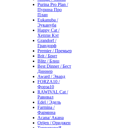
Purina Pro Plan /
Пурина Про
План
Eukanuba /
Эукануба
Happy Cat /
Хеппи Кэт
Grandorf /
Грандорф
Premier / Премьер
Brit / Брит
Blitz / Блиц
Best Dinner / Бест
Диннер
Award / Эвард
FORZA10 /
Форза10
RAWIVAL Cat /
Равивал
Edel / Эдель
Farmina /
Фармина
Acana/ Акана
Orijen / Ориджен
ТерриториЯ