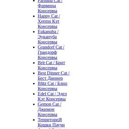
Farmina Cat /
Фармина
Консервы
Happy Cat /
Хеппи Кэт
Консервы
Eukanuba /
Эукануба
Консервы
Grandorf Cat /
Грандорф
Консервы
Brit Cat / Брит
Консервы
Best Dinner Cat /
Бест Диннер
Blitz Cat / Блиц
Консервы
Edel Cat / Эдел
Кэт Консервы
Gemon Cat /
Джимон
Консервы
ТерриториЯ
Кошки Паучи