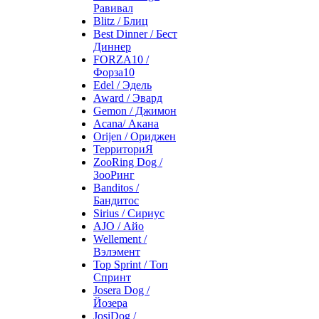
Равивал
Blitz / Блиц
Best Dinner / Бест
Диннер
FORZA10 /
Форза10
Edel / Эдель
Award / Эвард
Gemon / Джимон
Acana/ Акана
Orijen / Ориджен
ТерриториЯ
ZooRing Dog /
ЗооРинг
Banditos /
Бандитос
Sirius / Сириус
AJO / Айо
Wellement /
Вэлэмент
Top Sprint / Топ
Спринт
Josera Dog /
Йозера
JosiDog /