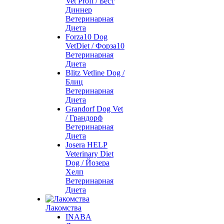
Vet Profi / Бест
Диннер
Ветеринарная
Диета
Forza10 Dog
VetDiet / Форза10
Ветеринарная
Диета
Blitz Vetline Dog /
Блиц
Ветеринарная
Диета
Grandorf Dog Vet
/ Грандорф
Ветеринарная
Диета
Josera HELP
Veterinary Diet
Dog / Йозера
Хелп
Ветеринарная
Диета
Лакомства
INABA