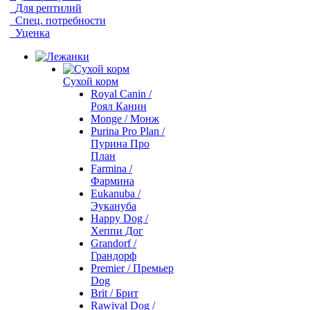
Для рептилий
Спец. потребности
Уценка
Сухой корм
Royal Canin /
Роял Канин
Monge / Монж
Purina Pro Plan /
Пурина Про
План
Farmina /
Фармина
Eukanuba /
Эукануба
Happy Dog /
Хеппи Дог
Grandorf /
Грандорф
Premier / Премьер
Dog
Brit / Брит
Rawival Dog /