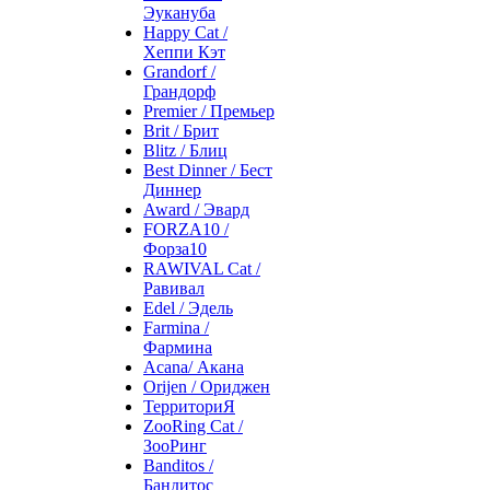
Эукануба
Happy Cat /
Хеппи Кэт
Grandorf /
Грандорф
Premier / Премьер
Brit / Брит
Blitz / Блиц
Best Dinner / Бест
Диннер
Award / Эвард
FORZA10 /
Форза10
RAWIVAL Cat /
Равивал
Edel / Эдель
Farmina /
Фармина
Acana/ Акана
Orijen / Ориджен
ТерриториЯ
ZooRing Cat /
ЗооРинг
Banditos /
Бандитос