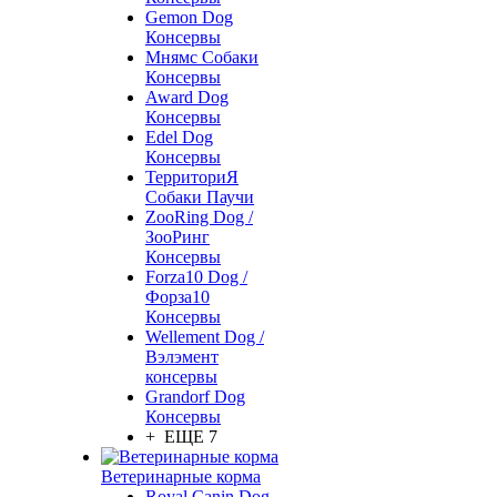
Gemon Dog
Консервы
Мнямс Собаки
Консервы
Award Dog
Консервы
Edel Dog
Консервы
ТерриториЯ
Собаки Паучи
ZooRing Dog /
ЗооРинг
Консервы
Forza10 Dog /
Форза10
Консервы
Wellement Dog /
Вэлэмент
консервы
Grandorf Dog
Консервы
+ ЕЩЕ 7
Ветеринарные корма
Royal Canin Dog