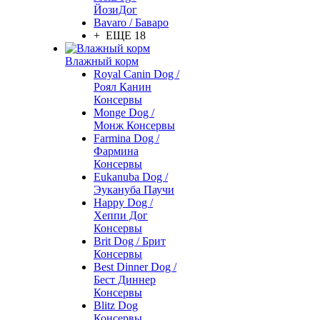
ЙозиДог
Bavaro / Баваро
+ ЕЩЕ 18
Влажный корм
Royal Canin Dog /
Роял Канин
Консервы
Monge Dog /
Монж Консервы
Farmina Dog /
Фармина
Консервы
Eukanuba Dog /
Эукануба Паучи
Happy Dog /
Хеппи Дог
Консервы
Brit Dog / Брит
Консервы
Best Dinner Dog /
Бест Диннер
Консервы
Blitz Dog
Консервы