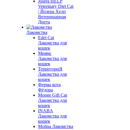
Josera HELP
Veterinary Diet Cat
/ Йозера Хелп
Ветеринарная
Диета
Лакомства
Edel Cat
Лакомства для
кошек
Мнямс
Лакомства для
кошек
ТерриториЯ
Лакомства для
кошек
Ферма кота
Фёдора
Monge Gift Cat
Лакомства для
кошек
INABA
Лакомства для
кошек
Molina Лакомства