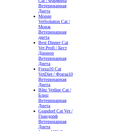
Cat / Фармина
Ветеринарная
Диета
Monge
VetSolution Cat /
Монж
Ветеринарная
диета
Best Dinner Cat
Vet Profi / Бест
Диннер
Ветеринарная
Диета
Forza10 Cat
VetDiet / Форза10
Ветеринарная
Диета
Blitz Vetline Cat /
Блиц
Ветеринарная
Диета
Grandorf Cat Vet /
Грандорф
Ветеринарная
Диета