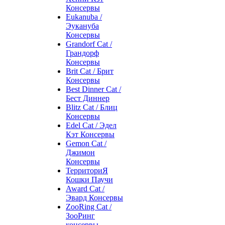
Консервы
Eukanuba /
Эукануба
Консервы
Grandorf Cat /
Грандорф
Консервы
Brit Cat / Брит
Консервы
Best Dinner Cat /
Бест Диннер
Blitz Cat / Блиц
Консервы
Edel Cat / Эдел
Кэт Консервы
Gemon Cat /
Джимон
Консервы
ТерриториЯ
Кошки Паучи
Award Cat /
Эвард Консервы
ZooRing Cat /
ЗооРинг
консервы