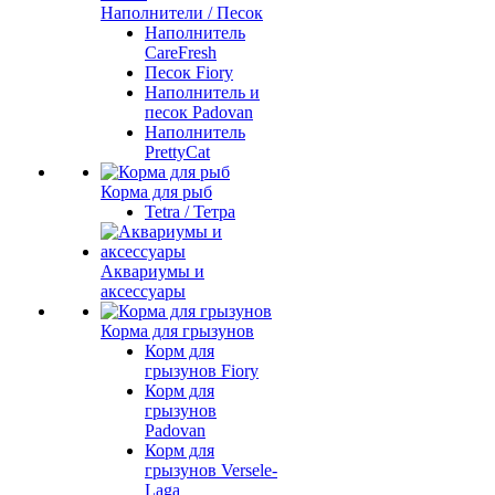
Наполнители / Песок
Наполнитель
CareFresh
Песок Fiory
Наполнитель и
песок Padovan
Наполнитель
PrettyCat
Корма для рыб
Tetra / Тетра
Аквариумы и
аксессуары
Корма для грызунов
Корм для
грызунов Fiory
Корм для
грызунов
Padovan
Корм для
грызунов Versele-
Laga