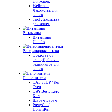
для кошек
Wellement
Лакомства для
кошек
Triol Лакомства
для кошек
Витамины
Витамины
Unitabs
Ветеринарная аптека
Средства от
клещей, блох и
гельминтов для
кошек
Наполнители
CAT STEP / Кет
Степ
Cat's Best / Кетс
Бэст
Шурум-Бурум
PrettyCat /
ПритиКет