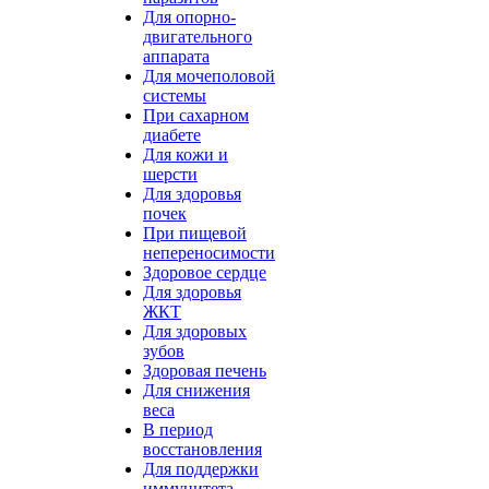
Для опорно-
двигательного
аппарата
Для мочеполовой
системы
При сахарном
диабете
Для кожи и
шерсти
Для здоровья
почек
При пищевой
непереносимости
Здоровое сердце
Для здоровья
ЖКТ
Для здоровых
зубов
Здоровая печень
Для снижения
веса
В период
восстановления
Для поддержки
иммунитета