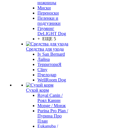
ножницы
Миски
Переноски
Пеленки и
подгузники
Груминг
DeLIGHT Dog
+ ЕЩЕ 5
Средства для ухода
Iv San Bernard
Лайна
ТерриториЯ
Cliny
Пчелодар
WellRoom Dog
Сухой корм
Royal Canin /
Роял Канин
Monge / Монж
Purina Pro Plan /
Пурина Про
План
Eukanuba /