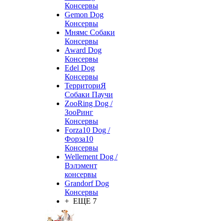
Консервы
Gemon Dog
Консервы
Мнямс Собаки
Консервы
Award Dog
Консервы
Edel Dog
Консервы
ТерриториЯ
Собаки Паучи
ZooRing Dog /
ЗооРинг
Консервы
Forza10 Dog /
Форза10
Консервы
Wellement Dog /
Вэлэмент
консервы
Grandorf Dog
Консервы
+ ЕЩЕ 7