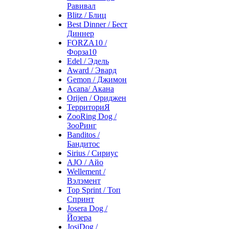
Равивал
Blitz / Блиц
Best Dinner / Бест
Диннер
FORZA10 /
Форза10
Edel / Эдель
Award / Эвард
Gemon / Джимон
Acana/ Акана
Orijen / Ориджен
ТерриториЯ
ZooRing Dog /
ЗооРинг
Banditos /
Бандитос
Sirius / Сириус
AJO / Айо
Wellement /
Вэлэмент
Top Sprint / Топ
Спринт
Josera Dog /
Йозера
JosiDog /