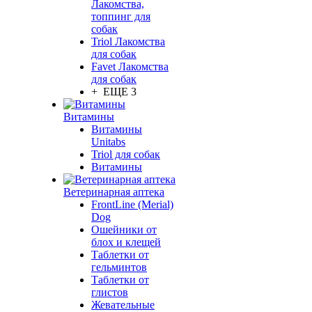
Лакомства,
топпинг для
собак
Triol Лакомства
для собак
Favet Лакомства
для собак
+ ЕЩЕ 3
Витамины
Витамины
Unitabs
Triol для собак
Витамины
Ветеринарная аптека
FrontLine (Merial)
Dog
Ошейники от
блох и клещей
Таблетки от
гельминтов
Таблетки от
глистов
Жевательные