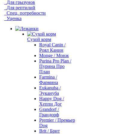
Для грызунов
Для рептилий
Спец. потребности
Уценка
Сухой корм
Royal Canin /
Роял Канин
Monge / Монж
Purina Pro Plan /
Пурина Про
План
Farmina /
Фармина
Eukanuba /
Эукануба
Happy Dog /
Хеппи Дог
Grandorf /
Грандорф
Premier / Премьер
Dog
Brit / Брит