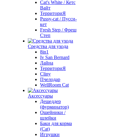
Cat's White / Кетс
Вайт
ТерриториЯ
Pussy-cat / Пусси-
кет
Fresh Step / Фреш
Степ
Средства для ухода
8in1
Iv San Bernard
Лайна
ТерриториЯ
Cliny
Пчелодар
WellRoom Cat
Аксессуары
Дешеддер
(фурминатор)
Ошейники /
шлейки
Баки для корма
(Cat)
Игрушки