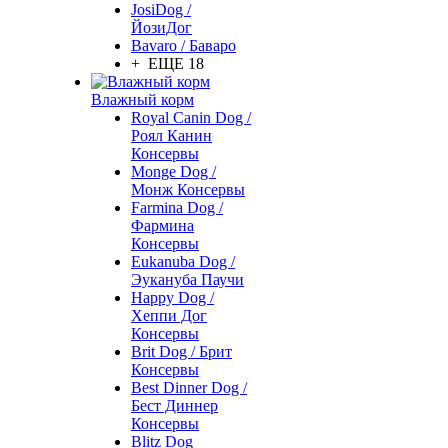
JosiDog /
ЙозиДог
Bavaro / Баваро
+ ЕЩЕ 18
Влажный корм
Royal Canin Dog /
Роял Канин
Консервы
Monge Dog /
Монж Консервы
Farmina Dog /
Фармина
Консервы
Eukanuba Dog /
Эукануба Паучи
Happy Dog /
Хеппи Дог
Консервы
Brit Dog / Брит
Консервы
Best Dinner Dog /
Бест Диннер
Консервы
Blitz Dog