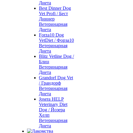
Диета
Best Dinner Dog
Vet Profi / Бест
Диннер
Ветеринарная
Диета
Forza10 Dog
VetDiet / Форза10
Ветеринарная
Диета
Blitz Vetline Dog /
Блиц
Ветеринарная
Диета
Grandorf Dog Vet
/ Грандорф
Ветеринарная
Диета
Josera HELP
Veterinary Diet
Dog / Йозера
Хелп
Ветеринарная
Диета