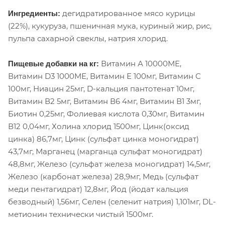
дегидратированное мясо курицы
Ингредиенты:
(22%), кукуруза, пшеничная мука, куриный жир, рис,
пульпа сахарной свеклы, натрия хлорид.
Витамин А 10000МЕ,
Пищевые добавки на кг:
Витамин D3 1000МЕ, Витамин Е 100мг, Витамин С
100мг, Ниацин 25мг, D-кальция пантотенат 10мг,
Витамин В2 5мг, Витамин В6 4мг, Витамин В1 3мг,
Биотин 0,25мг, Фолиевая кислота 0,30мг, Витамин
В12 0,04мг, Холина хлорид 1500мг, Цинк(оксид
цинка) 86,7мг, Цинк (сульфат цинка моногидрат)
43,7мг, Марганец (марганца сульфат моногидрат)
48,8мг, Железо (сульфат железа моногидрат) 14,5мг,
Железо (карбонат железа) 28,9мг, Медь (сульфат
меди пентагидрат) 12,8мг, Йод (йодат кальция
безводный) 1,56мг, Селен (селенит натрия) 1,101мг, DL-
метионин технически чистый 1500мг.