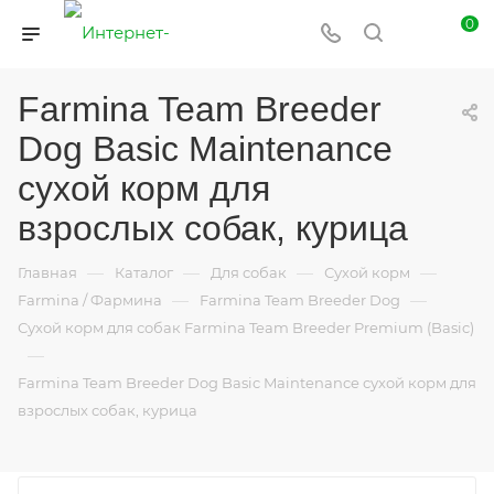
0
Farmina Team Breeder
Dog Basic Maintenance
сухой корм для
взрослых собак, курица
—
—
—
—
Главная
Каталог
Для собак
Сухой корм
—
—
Farmina / Фармина
Farmina Team Breeder Dog
Сухой корм для собак Farmina Team Breeder Premium (Basic)
—
Farmina Team Breeder Dog Basic Maintenance сухой корм для
взрослых собак, курица