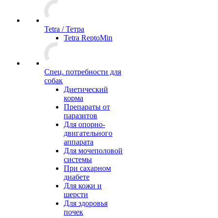
Tetra / Тетра
Tetra ReptoMin
Спец. потребности для
собак
Диетический
корма
Препараты от
паразитов
Для опорно-
двигательного
аппарата
Для мочеполовой
системы
При сахарном
диабете
Для кожи и
шерсти
Для здоровья
почек