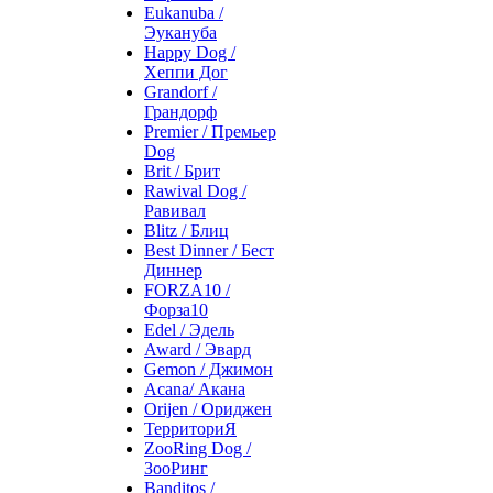
Eukanuba /
Эукануба
Happy Dog /
Хеппи Дог
Grandorf /
Грандорф
Premier / Премьер
Dog
Brit / Брит
Rawival Dog /
Равивал
Blitz / Блиц
Best Dinner / Бест
Диннер
FORZA10 /
Форза10
Edel / Эдель
Award / Эвард
Gemon / Джимон
Acana/ Акана
Orijen / Ориджен
ТерриториЯ
ZooRing Dog /
ЗооРинг
Banditos /