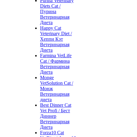
Purina Veterinary
Diets Cat /
Пурина
Ветеринарная
Диета
Happy Cat
Veterinary Diet /
Хеппи Кэт
Ветеринарная
Диета
Farmina VetLife
Cat / Фармина
Ветеринарная
Диета
Monge
VetSolution Cat /
Монж
Ветеринарная
диета
Best Dinner Cat
Vet Profi / Бест
Диннер
Ветеринарная
Диета
Forza10 Cat