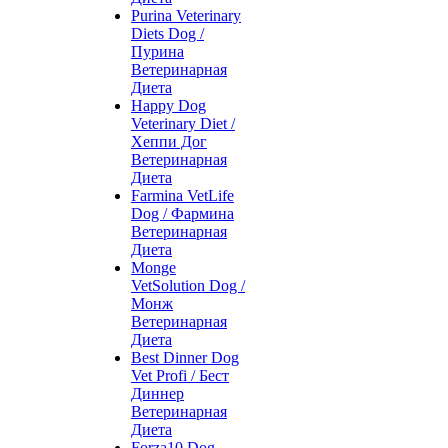
Purina Veterinary
Diets Dog /
Пурина
Ветеринарная
Диета
Happy Dog
Veterinary Diet /
Хеппи Дог
Ветеринарная
Диета
Farmina VetLife
Dog / Фармина
Ветеринарная
Диета
Monge
VetSolution Dog /
Монж
Ветеринарная
Диета
Best Dinner Dog
Vet Profi / Бест
Диннер
Ветеринарная
Диета
Forza10 Dog