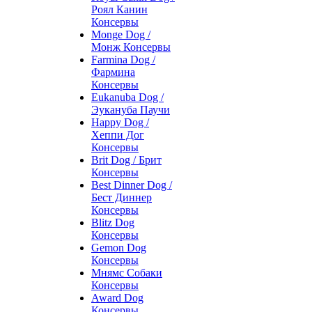
Роял Канин
Консервы
Monge Dog /
Монж Консервы
Farmina Dog /
Фармина
Консервы
Eukanuba Dog /
Эукануба Паучи
Happy Dog /
Хеппи Дог
Консервы
Brit Dog / Брит
Консервы
Best Dinner Dog /
Бест Диннер
Консервы
Blitz Dog
Консервы
Gemon Dog
Консервы
Мнямс Собаки
Консервы
Award Dog
Консервы