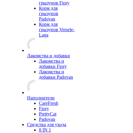
грызунов Fiory
Корм для
грызунов
Padovan
Корм для
грызунов Versele-
Laga
Лакомства и добавки
Лакомства и
добавки Fiory
Лакомства и
добавки Padovan
Наполнители
CareFresh
Fiory
PrettyCat
Padovan
Средства для ухода
8 IN 1