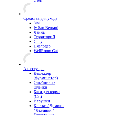
Степ
Средства для ухода
8in1
Iv San Bernard
Лайна
ТерриториЯ
Cliny
Пчелодар
WellRoom Cat
Аксессуары
Дешеддер
(фурминатор)
Ошейники /
шлейки
Баки для корма
(Cat)
Игрушки
Клетки / Домики
/ Лежанки /
Когтеточки