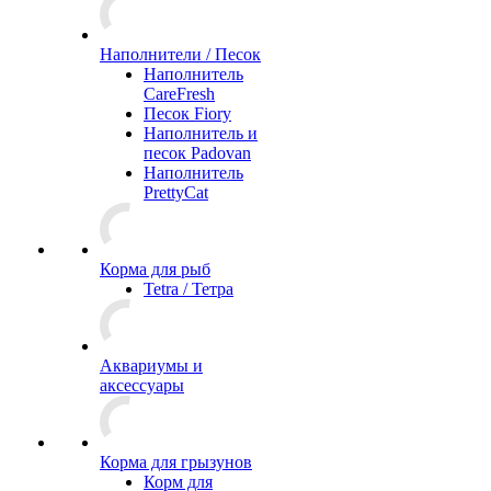
Наполнители / Песок
Наполнитель
CareFresh
Песок Fiory
Наполнитель и
песок Padovan
Наполнитель
PrettyCat
Корма для рыб
Tetra / Тетра
Аквариумы и
аксессуары
Корма для грызунов
Корм для