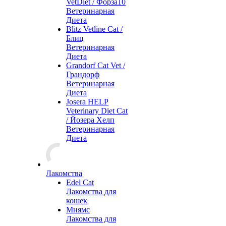
VetDiet / Форза10
Ветеринарная
Диета
Blitz Vetline Cat /
Блиц
Ветеринарная
Диета
Grandorf Cat Vet /
Грандорф
Ветеринарная
Диета
Josera HELP
Veterinary Diet Cat
/ Йозера Хелп
Ветеринарная
Диета
Лакомства
Edel Cat
Лакомства для
кошек
Мнямс
Лакомства для