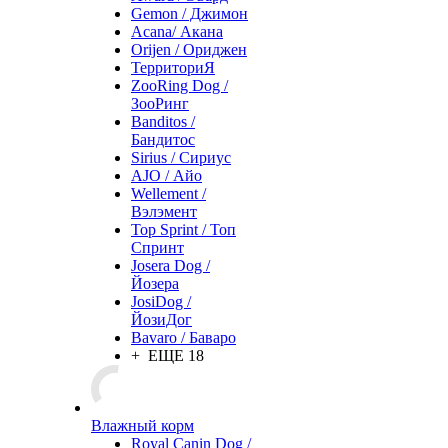
Gemon / Джимон
Acana/ Акана
Orijen / Ориджен
ТерриториЯ
ZooRing Dog /
ЗооРинг
Banditos /
Бандитос
Sirius / Сириус
AJO / Айо
Wellement /
Вэлэмент
Top Sprint / Топ
Спринт
Josera Dog /
Йозера
JosiDog /
ЙозиДог
Bavaro / Баваро
+ ЕЩЕ 18
Влажный корм
Royal Canin Dog /