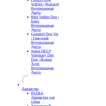
VetDiet / Форза10
Ветеринарная
Диета
Blitz Vetline Dog /
Блиц
Ветеринарная
Диета
Grandorf Dog Vet
/ Грандорф
Ветеринарная
Диета
Josera HELP
Veterinary Diet
Dog / Йозера
Хелп
Ветеринарная
Диета
Лакомства
INABA
Лакомства для
собак
ТерриториЯ