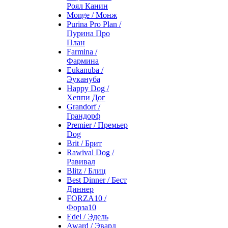
Роял Канин
Monge / Монж
Purina Pro Plan /
Пурина Про
План
Farmina /
Фармина
Eukanuba /
Эукануба
Happy Dog /
Хеппи Дог
Grandorf /
Грандорф
Premier / Премьер
Dog
Brit / Брит
Rawival Dog /
Равивал
Blitz / Блиц
Best Dinner / Бест
Диннер
FORZA10 /
Форза10
Edel / Эдель
Award / Эвард