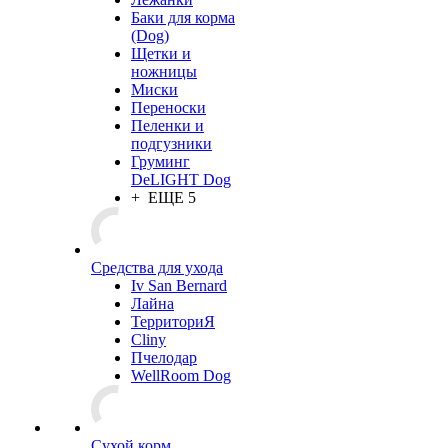
Баки для корма
(Dog)
Щетки и
ножницы
Миски
Переноски
Пеленки и
подгузники
Груминг
DeLIGHT Dog
+ ЕЩЕ 5
Средства для ухода
Iv San Bernard
Лайна
ТерриториЯ
Cliny
Пчелодар
WellRoom Dog
Сухой корм