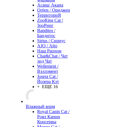
Acana/ Акана
Orijen / Ориджен
ТерриториЯ
ZooRing Cat /
ЗооРинг
Banditos /
Бандитос
Sirius / Сириус
AJO / Айо
Наш Рацион
Chat&Chat / Чат
энд Чат
Wellement /
Вэллэмент
Josera Cat /
Йозера Кэт
+ ЕЩЕ 16
Влажный корм
Royal Canin Cat /
Роял Канин
Консервы
Monge Cat /