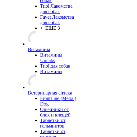
собак
Triol Лакомства
для собак
Favet Лакомства
для собак
+ ЕЩЕ 3
Витамины
Витамины
Unitabs
Triol для собак
Витамины
Ветеринарная аптека
FrontLine (Merial)
Dog
Ошейники от
блох и клещей
Таблетки от
гельминтов
Таблетки от
глистов