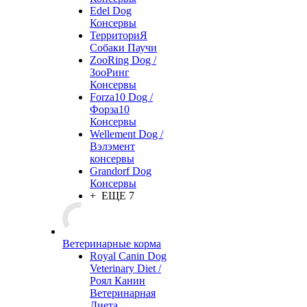
Edel Dog
Консервы
ТерриториЯ
Собаки Паучи
ZooRing Dog /
ЗооРинг
Консервы
Forza10 Dog /
Форза10
Консервы
Wellement Dog /
Вэлэмент
консервы
Grandorf Dog
Консервы
+ ЕЩЕ 7
Ветеринарные корма
Royal Canin Dog
Veterinary Diet /
Роял Канин
Ветеринарная
Диета