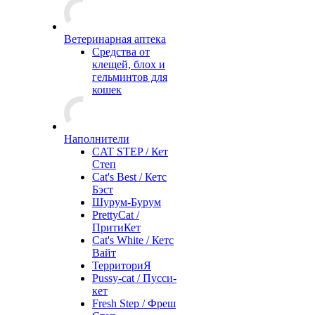
Ветеринарная аптека
Средства от
клещей, блох и
гельминтов для
кошек
Наполнители
CAT STEP / Кет
Степ
Cat's Best / Кетс
Бэст
Шурум-Бурум
PrettyCat /
ПритиКет
Cat's White / Кетс
Вайт
ТерриториЯ
Pussy-cat / Пусси-
кет
Fresh Step / Фреш