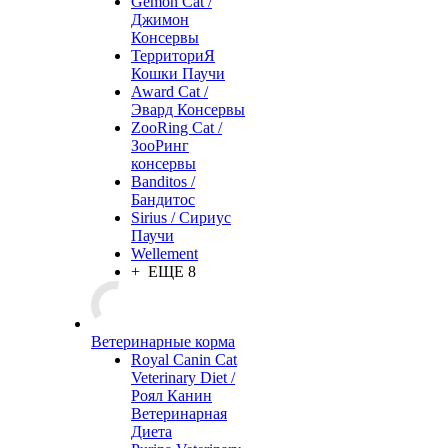
Gemon Cat /
Джимон
Консервы
ТерриториЯ
Кошки Паучи
Award Cat /
Эвард Консервы
ZooRing Cat /
ЗооРинг
консервы
Banditos /
Бандитос
Sirius / Сириус
Паучи
Wellement
+ ЕЩЕ 8
Ветеринарные корма
Royal Canin Cat
Veterinary Diet /
Роял Канин
Ветеринарная
Диета