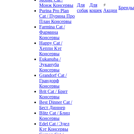
Для
Для
Монж Консервы
Бренды
собак
кошек
Акции
Purina Pro Plan
Cat / Пурина Про
План Консервы
Farmina Cat /
Фармина
Консервы
Happy Cat /
Хеппи Кэт
Консервы
Eukanuba /
Эукануба
Консервы
Grandorf Cat /
Грандорф
Консервы
Brit Cat / Брит
Консервы
Best Dinner Cat /
Бест Диннер
Blitz Cat / Блиц
Консервы
Edel Cat / Эдел
Кэт Консервы