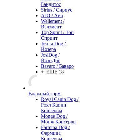
Бандитос
Sirius / Сириус
AJO / Айо
Wellement /
Вэлэмент
Top Sprint / Топ
Спринт
Josera Dog /
Йозера
JosiDog /
ЙозиДог
Bavaro / Баваро
+ ЕЩЕ 18
Влажный корм
Royal Canin Dog /
Роял Канин
Консервы
Monge Dog /
Монж Консервы
Farmina Dog /
Фармина
Консервы