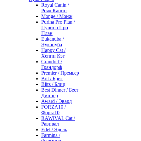
Royal Canin /
Роял Канин
Monge / Монж
Purina Pro Plan /
Пурина Про
План
Eukanuba /
Эукануба
Happy Cat /
Хеппи Кэт
Grandorf /
Грандорф
Premier / Премьер
Brit / Брит
Blitz / Блиц
Best Dinner / Бест
Диннер
Award / Эвард
FORZA10 /
Форза10
RAWIVAL Cat /
Равивал
Edel / Эдель
Farmina /
Фармина