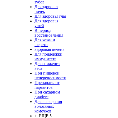
зубов
Для здоровья
почек
Для здоровья глаз
Для здоровья
ушей
В период
восстановления
Для кожи и
шерсти
Здоровая печень
Для поддержки
иммунитета
Для снижения
веса
При пищевой
непереносимости
Препараты от
паразитов
При сахарном
диабете
Для выведения
волосяных
комочков
+ ЕЩЕ 5