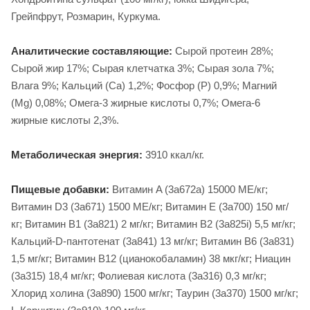
Грейпфрут, Розмарин, Куркума.
Аналитические составляющие:
Сырой протеин 28%;
Сырой жир 17%; Сырая клетчатка 3%; Сырая зола 7%;
Влага 9%; Кальций (Са) 1,2%; Фосфор (P) 0,9%; Магний
(Mg) 0,08%; Омега-3 жирные кислоты 0,7%; Омега-6
жирные кислоты 2,3%.
Метаболическая энергия:
3910 ккал/кг.
Пищевые добавки:
Витамин A (3a672a) 15000 МЕ/кг;
Витамин D3 (3а671) 1500 МЕ/кг; Витамин Е (3а700) 150 мг/
кг; Витамин B1 (3a821) 2 мг/кг; Витамин B2 (3a825i) 5,5 мг/кг;
Кальций-D-пантотенат (3a841) 13 мг/кг; Витамин B6 (3a831)
1,5 мг/кг; Витамин B12 (цианокобаламин) 38 мкг/кг; Ниацин
(3a315) 18,4 мг/кг; Фолиевая кислота (3a316) 0,3 мг/кг;
Хлорид холина (3a890) 1500 мг/кг; Таурин (3a370) 1500 мг/кг;