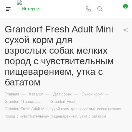
0
Grandorf Fresh Adult Mini
сухой корм для
взрослых собак мелких
пород с чувствительным
пищеварением, утка с
бататом
—
—
—
—
Главная
Каталог
Для собак
Сухой корм
—
—
Grandorf / Грандорф
Grandorf Fresh
Grandorf Fresh Adult Mini сухой корм для взрослых собак мелких
пород с чувствительным пищеварением, утка с бататом