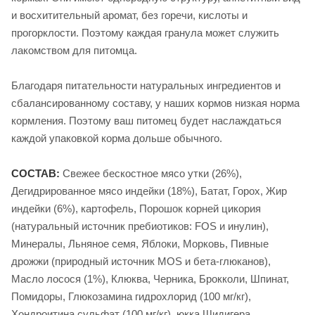
и восхитительный аромат, без горечи, кислоты и
прогорклости. Поэтому каждая гранула может служить
лакомством для питомца.
Благодаря питательности натуральных ингредиентов и
сбалансированному составу, у наших кормов низкая норма
кормления. Поэтому ваш питомец будет наслаждаться
каждой упаковкой корма дольше обычного.
СОСТАВ:
Свежее бескостное мясо утки (26%),
Дегидрированное мясо индейки (18%), Батат, Горох, Жир
индейки (6%), картофель, Порошок корней цикория
(натуральный источник пребиотиков: FOS и инулин),
Минералы, Льняное семя, Яблоки, Морковь, Пивные
дрожжи (природный источник MOS и бета-глюканов),
Масло лосося (1%), Клюква, Черника, Брокколи, Шпинат,
Помидоры, Глюкозамина гидрохлорид (100 мг/кг),
Хондроитина сульфат (100 мг/кг), юкка Шидигера,