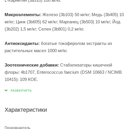
L-Карнитин (3a910) 100 мг/кг.
Микроэлементы:
Железо (3b103) 50 мг/кг; Медь (3b405) 10
мг/кг; Цинк (3b605) 62 мг/кг; Марганец (3b503) 10 мг/кг; Йод
(3b202) 1,5 мг/кг; Селен (3b801) 0,2 мг/кг.
Антиоксиданты:
богатые токоферолом экстракты из
растительных масел 1000 мг/кг.
Зоотехнические добавки:
Стабилизаторы кишечной
флоры: 4b1707, Enterococcus faecium (DSM 10663 / NCIMB
10415): 109 КОЕ.
Характеристики
Производитель