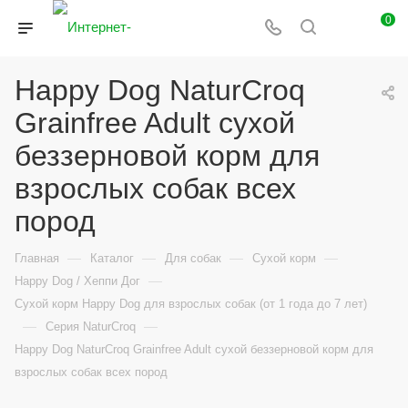
0
Happy Dog NaturCroq
Grainfree Adult сухой
беззерновой корм для
взрослых собак всех
пород
—
—
—
—
Главная
Каталог
Для собак
Сухой корм
—
Happy Dog / Хеппи Дог
Сухой корм Happy Dog для взрослых собак (от 1 года до 7 лет)
—
—
Серия NaturCroq
Happy Dog NaturCroq Grainfree Adult сухой беззерновой корм для
взрослых собак всех пород