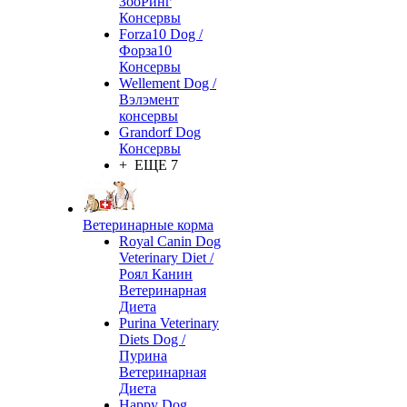
ЗооРинг
Консервы
Forza10 Dog /
Форза10
Консервы
Wellement Dog /
Вэлэмент
консервы
Grandorf Dog
Консервы
+ ЕЩЕ 7
Ветеринарные корма
Royal Canin Dog
Veterinary Diet /
Роял Канин
Ветеринарная
Диета
Purina Veterinary
Diets Dog /
Пурина
Ветеринарная
Диета
Happy Dog