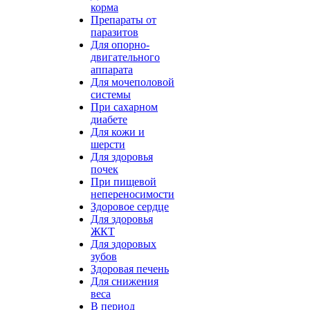
корма
Препараты от
паразитов
Для опорно-
двигательного
аппарата
Для мочеполовой
системы
При сахарном
диабете
Для кожи и
шерсти
Для здоровья
почек
При пищевой
непереносимости
Здоровое сердце
Для здоровья
ЖКТ
Для здоровых
зубов
Здоровая печень
Для снижения
веса
В период