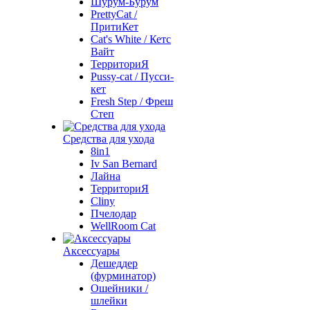
Шурум-Бурум
PrettyCat /
ПритиКет
Cat's White / Кетс
Вайт
ТерриториЯ
Pussy-cat / Пусси-
кет
Fresh Step / Фреш
Степ
Средства для ухода
8in1
Iv San Bernard
Лайна
ТерриториЯ
Cliny
Пчелодар
WellRoom Cat
Аксессуары
Дешеддер
(фурминатор)
Ошейники /
шлейки