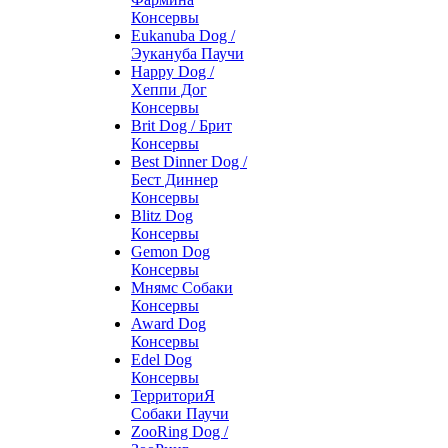
Консервы
Eukanuba Dog /
Эукануба Паучи
Happy Dog /
Хеппи Дог
Консервы
Brit Dog / Брит
Консервы
Best Dinner Dog /
Бест Диннер
Консервы
Blitz Dog
Консервы
Gemon Dog
Консервы
Мнямс Собаки
Консервы
Award Dog
Консервы
Edel Dog
Консервы
ТерриториЯ
Собаки Паучи
ZooRing Dog /