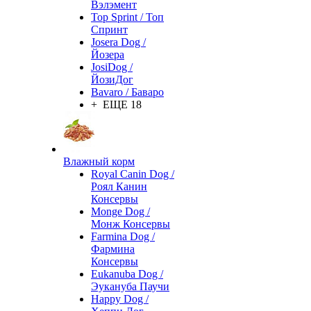
Вэлэмент
Top Sprint / Топ
Спринт
Josera Dog /
Йозера
JosiDog /
ЙозиДог
Bavaro / Баваро
+ ЕЩЕ 18
Влажный корм
Royal Canin Dog /
Роял Канин
Консервы
Monge Dog /
Монж Консервы
Farmina Dog /
Фармина
Консервы
Eukanuba Dog /
Эукануба Паучи
Happy Dog /