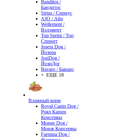
Banditos /
Бандитос
Sirius / Сириус
AJO / Айо
Wellement /
Вэлэмент
Top Sprint / Топ
Спринт
Josera Dog /
Йозера
JosiDog /
ЙозиДог
Bavaro / Баваро
+ ЕЩЕ 18
Влажный корм
Royal Canin Dog /
Роял Канин
Консервы
Monge Dog /
Монж Консервы
Farmina Dog /
Фармина