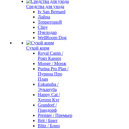
Средства для ухода
Iv San Bernard
Лайна
ТерриториЯ
Cliny
Пчелодар
WellRoom Dog
Сухой корм
Royal Canin /
Роял Канин
Monge / Монж
Purina Pro Plan /
Пурина Про
План
Eukanuba /
Эукануба
Happy Cat /
Хеппи Кэт
Grandorf /
Грандорф
Premier / Премьер
Brit / Брит
Blitz / Блиц