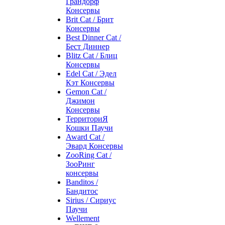
Грандорф
Консервы
Brit Cat / Брит
Консервы
Best Dinner Cat /
Бест Диннер
Blitz Cat / Блиц
Консервы
Edel Cat / Эдел
Кэт Консервы
Gemon Cat /
Джимон
Консервы
ТерриториЯ
Кошки Паучи
Award Cat /
Эвард Консервы
ZooRing Cat /
ЗооРинг
консервы
Banditos /
Бандитос
Sirius / Сириус
Паучи
Wellement