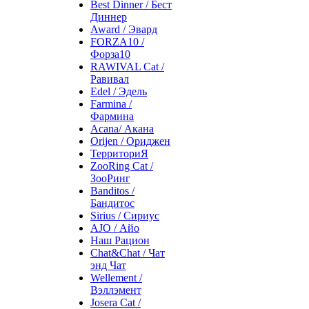
Best Dinner / Бест
Диннер
Award / Эвард
FORZA10 /
Форза10
RAWIVAL Cat /
Равивал
Edel / Эдель
Farmina /
Фармина
Acana/ Акана
Orijen / Ориджен
ТерриториЯ
ZooRing Cat /
ЗооРинг
Banditos /
Бандитос
Sirius / Сириус
AJO / Айо
Наш Рацион
Chat&Chat / Чат
энд Чат
Wellement /
Вэллэмент
Josera Cat /