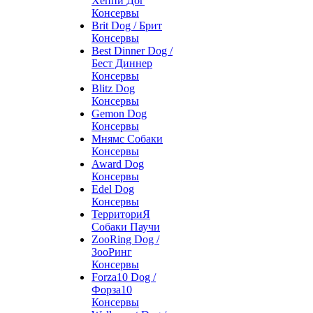
Хеппи Дог
Консервы
Brit Dog / Брит
Консервы
Best Dinner Dog /
Бест Диннер
Консервы
Blitz Dog
Консервы
Gemon Dog
Консервы
Мнямс Собаки
Консервы
Award Dog
Консервы
Edel Dog
Консервы
ТерриториЯ
Собаки Паучи
ZooRing Dog /
ЗооРинг
Консервы
Forza10 Dog /
Форза10
Консервы