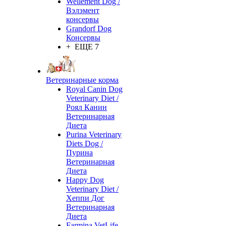
Wellement Dog /
Вэлэмент
консервы
Grandorf Dog
Консервы
+ ЕЩЕ 7
Ветеринарные корма
Royal Canin Dog
Veterinary Diet /
Роял Канин
Ветеринарная
Диета
Purina Veterinary
Diets Dog /
Пурина
Ветеринарная
Диета
Happy Dog
Veterinary Diet /
Хеппи Дог
Ветеринарная
Диета
Farmina VetLife