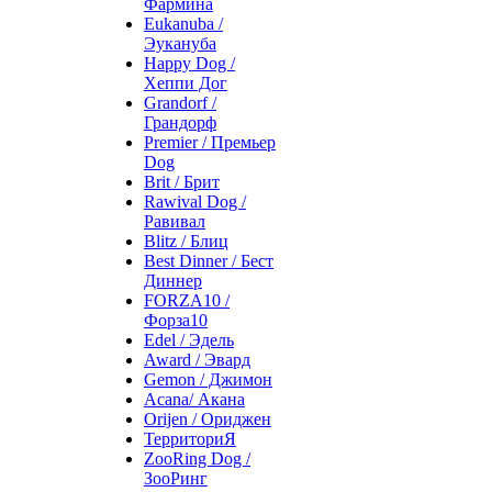
Фармина
Eukanuba /
Эукануба
Happy Dog /
Хеппи Дог
Grandorf /
Грандорф
Premier / Премьер
Dog
Brit / Брит
Rawival Dog /
Равивал
Blitz / Блиц
Best Dinner / Бест
Диннер
FORZA10 /
Форза10
Edel / Эдель
Award / Эвард
Gemon / Джимон
Acana/ Акана
Orijen / Ориджен
ТерриториЯ
ZooRing Dog /
ЗооРинг