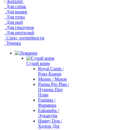
Каталог
Для собак
Для кошек
Для птиц
Для рыб
Для грызунов
Для рептилий
Спец. потребности
Уценка
Сухой корм
Royal Canin /
Роял Канин
Monge / Монж
Purina Pro Plan /
Пурина Про
План
Farmina /
Фармина
Eukanuba /
Эукануба
Happy Dog /
Хеппи Дог