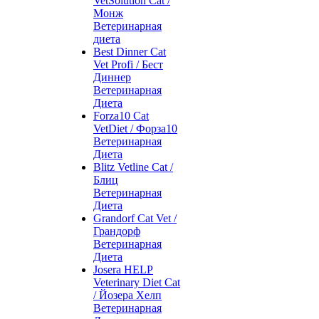
VetSolution Cat /
Монж
Ветеринарная
диета
Best Dinner Cat
Vet Profi / Бест
Диннер
Ветеринарная
Диета
Forza10 Cat
VetDiet / Форза10
Ветеринарная
Диета
Blitz Vetline Cat /
Блиц
Ветеринарная
Диета
Grandorf Cat Vet /
Грандорф
Ветеринарная
Диета
Josera HELP
Veterinary Diet Cat
/ Йозера Хелп
Ветеринарная