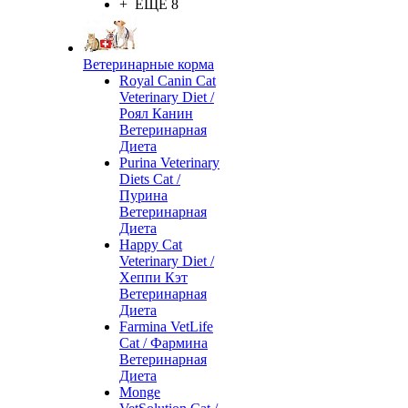
+ ЕЩЕ 8
Ветеринарные корма
Royal Canin Cat
Veterinary Diet /
Роял Канин
Ветеринарная
Диета
Purina Veterinary
Diets Cat /
Пурина
Ветеринарная
Диета
Happy Cat
Veterinary Diet /
Хеппи Кэт
Ветеринарная
Диета
Farmina VetLife
Cat / Фармина
Ветеринарная
Диета
Monge