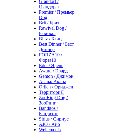
Grandorf /
Грандорф
Premier / Премьер
Dog
Brit / Брит
Rawival Dog /
Равивал
Blitz / Блиц
Best Dinner / Бест
Диннер
FORZA10 /
Форза10
Edel / Эдель
Award / Эвард
Gemon / Джимон
Acana/ Акана
Orijen / Ориджен
ТерриториЯ
ZooRing Dog /
ЗооРинг
Banditos /
Бандитос
Sirius / Сириус
AJO / Айо
Wellement /