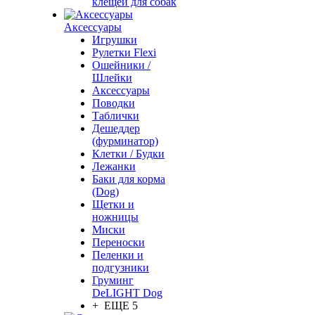
клещей для собак
Аксессуары
Игрушки
Рулетки Flexi
Ошейники /
Шлейки
Аксессуары
Поводки
Таблички
Дешеддер
(фурминатор)
Клетки / Будки
Лежанки
Баки для корма
(Dog)
Щетки и
ножницы
Миски
Переноски
Пеленки и
подгузники
Груминг
DeLIGHT Dog
+ ЕЩЕ 5