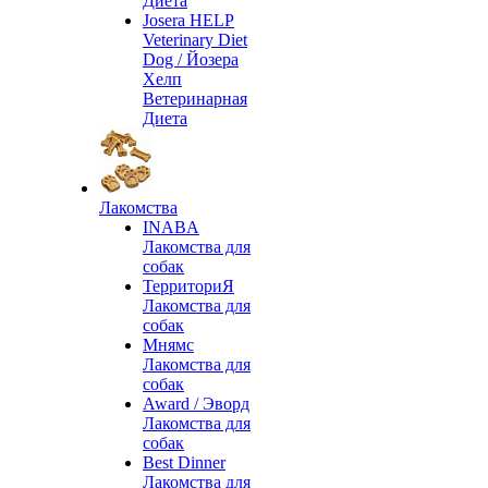
Диета
Josera HELP
Veterinary Diet
Dog / Йозера
Хелп
Ветеринарная
Диета
Лакомства
INABA
Лакомства для
собак
ТерриториЯ
Лакомства для
собак
Мнямс
Лакомства для
собак
Award / Эворд
Лакомства для
собак
Best Dinner
Лакомства для