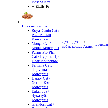
Йозера Кэт
+ ЕЩЕ 16
Влажный корм
Royal Canin Cat /
Роял Канин
Консервы
Для
Для
Monge Cat /
Бренды
собак
кошек
Акции
Монж Консервы
Purina Pro Plan
Cat / Пурина Про
План Консервы
Farmina Cat /
Фармина
Консервы
Happy Cat /
Хеппи Кэт
Консервы
Eukanuba /
Эукануба
Консервы
Grandorf Cat /