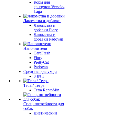
Корм для
грызунов Versele-
Laga
Лакомства и добавки
Лакомства и
добавки Fiory
Лакомства и
добавки Padovan
Наполнители
CareFresh
Fiory
PrettyCat
Padovan
Средства для ухода
8 IN 1
Tetra / Тетра
Tetra ReptoMin
Спец. потребности для
собак
Диетический