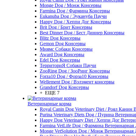
Monge Dog / Монж Консервы
Farmina Dog / Фармина Консервы
Eukanuba Dog / Эукануба Паучи
Happy Dog / Хеппи Дог Консервы
Brit Dog / Брит Консервы
Best Dinner Dog / Бест Диннер Консервы
Blitz Dog Консервы
Gemon Dog Консервы
Мнямс Собаки Консервы
Award Dog Консервы
Edel Dog Консервы
ТерриториЯ Собаки Паучи
ZooRing Dog / ЗооРинг Консервы
Forza10 Dog / Форза10 Консервы
Wellement Dog / Вэлэмент консервы
Grandorf Dog Консервы
+ ЕЩЕ 7
Ветеринарные корма
Royal Canin Dog Veterinary Diet / Роял Канин
Purina Veterinary Diets Dog / Пурина Ветерин
Happy Dog Veterinary Diet / Хеппи Дог Ветер
Farmina VetLife Dog / Фармина Ветеринарная
Monge VetSolution Dog / Монж Ветеринарная 