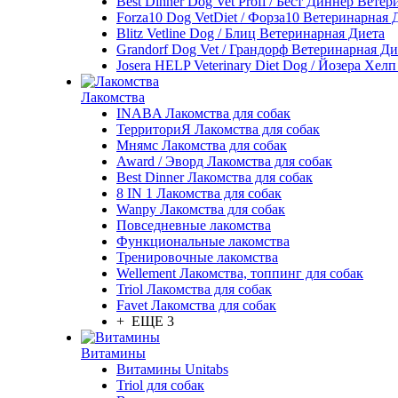
Best Dinner Dog Vet Profi / Бест Диннер Вете
Forza10 Dog VetDiet / Форза10 Ветеринарная 
Blitz Vetline Dog / Блиц Ветеринарная Диета
Grandorf Dog Vet / Грандорф Ветеринарная Ди
Josera HELP Veterinary Diet Dog / Йозера Хел
Лакомства
INABA Лакомства для собак
ТерриториЯ Лакомства для собак
Мнямс Лакомства для собак
Award / Эворд Лакомства для собак
Best Dinner Лакомства для собак
8 IN 1 Лакомства для собак
Wanpy Лакомства для собак
Повседневные лакомства
Функциональные лакомства
Тренировочные лакомства
Wellement Лакомства, топпинг для собак
Triol Лакомства для собак
Favet Лакомства для собак
+ ЕЩЕ 3
Витамины
Витамины Unitabs
Triol для собак