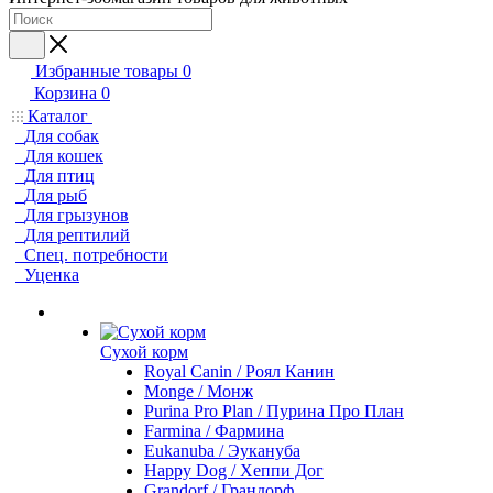
Избранные товары
0
Корзина
0
Каталог
Для собак
Для кошек
Для птиц
Для рыб
Для грызунов
Для рептилий
Спец. потребности
Уценка
Сухой корм
Royal Canin / Роял Канин
Monge / Монж
Purina Pro Plan / Пурина Про План
Farmina / Фармина
Eukanuba / Эукануба
Happy Dog / Хеппи Дог
Grandorf / Грандорф