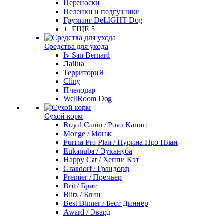
Переноски
Пеленки и подгузники
Груминг DeLIGHT Dog
+ ЕЩЕ 5
Средства для ухода
Iv San Bernard
Лайна
ТерриториЯ
Cliny
Пчелодар
WellRoom Dog
Сухой корм
Royal Canin / Роял Канин
Monge / Монж
Purina Pro Plan / Пурина Про План
Eukanuba / Эукануба
Happy Cat / Хеппи Кэт
Grandorf / Грандорф
Premier / Премьер
Brit / Брит
Blitz / Блиц
Best Dinner / Бест Диннер
Award / Эвард