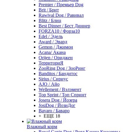
Premier / Премьер Dog
Brit / Брит
Rawival Dog / Равивал
Blitz / Блиц
Best Dinner / Бест Диннер
FORZA10 / Форза10
Edel / Эдель
Award / Эвард
Gemon / Джимон
Acana/ Акана
Orijen / Ориджен
ТерриториЯ
ZooRing Dog / ЗооРинг
Banditos / Бандитос
Sirius / Сириус
AJO / Айо
Wellement / Вэлэмент
Top Sprint / Топ Спринт
Josera Dog / Йозера
JosiDog / ЙозиДог
Bavaro / Баваро
+ ЕЩЕ 18
Влажный корм
Royal Canin Dog / Роял Канин Консервы