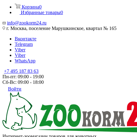
Корзина
0
Избранные товары
0
info@zookorm24.ru
г. Москва, поселение Марушкинское, квартал № 165
Вконтакте
Telegram
Viber
Viber
WhatsApp
+7 495 187 83 63
Пн-пт: 09:00 - 19:00
Сб-Вс: 09:00 - 18:00
Войти
Интернет-зоомагазин товаров для животных