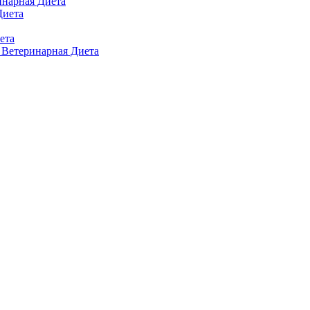
ринарная Диета
Диета
ета
п Ветеринарная Диета