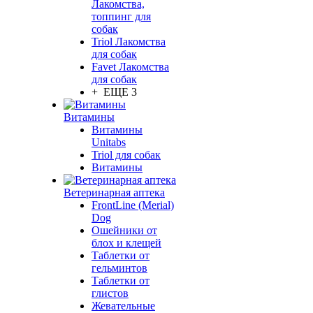
Лакомства,
топпинг для
собак
Triol Лакомства
для собак
Favet Лакомства
для собак
+ ЕЩЕ 3
Витамины
Витамины
Unitabs
Triol для собак
Витамины
Ветеринарная аптека
FrontLine (Merial)
Dog
Ошейники от
блох и клещей
Таблетки от
гельминтов
Таблетки от
глистов
Жевательные