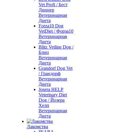
Vet Profi / Бест
Диннер
Ветеринарная
Диета
Forza10 Dog
VetDiet / Форза10
Ветеринарная
Диета
Blitz Vetline Dog /
Блиц
Ветеринарная
Диета
Grandorf Dog Vet
/ Грандорф
Ветеринарная
Диета
Josera HELP
Veterinary Diet
Dog / Йозера
Хелп
Ветеринарная
Диета
Лакомства
INABA