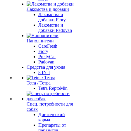
Лакомства и добавки
Лакомства и
добавки Fiory
Лакомства и
добавки Padovan
Наполнители
CareFresh
Fiory
PrettyCat
Padovan
Средства для ухода
8 IN 1
Tetra / Тетра
Tetra ReptoMin
Спец. потребности для
собак
Диетический
корма
Препараты от
паразитов