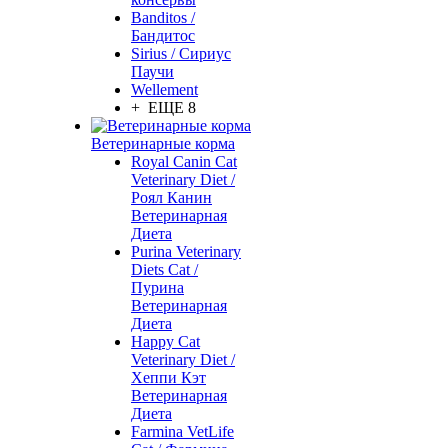
Banditos /
Бандитос
Sirius / Сириус
Паучи
Wellement
+ ЕЩЕ 8
Ветеринарные корма
Royal Canin Cat
Veterinary Diet /
Роял Канин
Ветеринарная
Диета
Purina Veterinary
Diets Cat /
Пурина
Ветеринарная
Диета
Happy Cat
Veterinary Diet /
Хеппи Кэт
Ветеринарная
Диета
Farmina VetLife