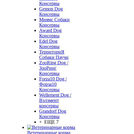
Консервы
Gemon Dog
Консервы
Мнямс Собаки
Консервы
Award Dog
Консервы
Edel Dog
Консервы
ТерриториЯ
Собаки Паучи
ZooRing Dog /
ЗооРинг
Консервы
Forza10 Dog /
Форза10
Консервы
Wellement Dog /
Вэлэмент
консервы
Grandorf Dog
Консервы
+ ЕЩЕ 7
Ветеринарные корма