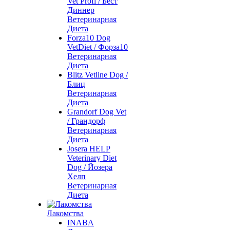
Vet Profi / Бест
Диннер
Ветеринарная
Диета
Forza10 Dog
VetDiet / Форза10
Ветеринарная
Диета
Blitz Vetline Dog /
Блиц
Ветеринарная
Диета
Grandorf Dog Vet
/ Грандорф
Ветеринарная
Диета
Josera HELP
Veterinary Diet
Dog / Йозера
Хелп
Ветеринарная
Диета
Лакомства
INABA