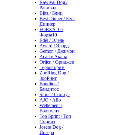
Rawival Dog /
Равивал
Blitz / Блиц
Best Dinner / Бест
Диннер
FORZA10 /
Форза10
Edel / Эдель
Award / Эвард
Gemon / Джимон
Acana/ Акана
Orijen / Ориджен
ТерриториЯ
ZooRing Dog /
ЗооРинг
Banditos /
Бандитос
Sirius / Сириус
AJO / Айо
Wellement /
Вэлэмент
Top Sprint / Топ
Спринт
Josera Dog /
Йозера