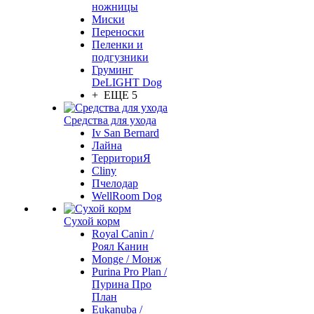
ножницы
Миски
Переноски
Пеленки и
подгузники
Груминг
DeLIGHT Dog
+ ЕЩЕ 5
Средства для ухода
Iv San Bernard
Лайна
ТерриториЯ
Cliny
Пчелодар
WellRoom Dog
Сухой корм
Royal Canin /
Роял Канин
Monge / Монж
Purina Pro Plan /
Пурина Про
План
Eukanuba /