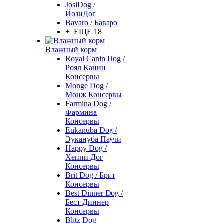
JosiDog /
ЙозиДог
Bavaro / Баваро
+ ЕЩЕ 18
Влажный корм
Royal Canin Dog /
Роял Канин
Консервы
Monge Dog /
Монж Консервы
Farmina Dog /
Фармина
Консервы
Eukanuba Dog /
Эукануба Паучи
Happy Dog /
Хеппи Дог
Консервы
Brit Dog / Брит
Консервы
Best Dinner Dog /
Бест Диннер
Консервы
Blitz Dog