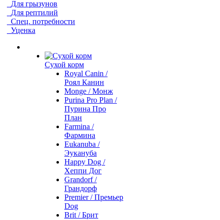
Для грызунов
Для рептилий
Спец. потребности
Уценка
Сухой корм
Royal Canin /
Роял Канин
Monge / Монж
Purina Pro Plan /
Пурина Про
План
Farmina /
Фармина
Eukanuba /
Эукануба
Happy Dog /
Хеппи Дог
Grandorf /
Грандорф
Premier / Премьер
Dog
Brit / Брит