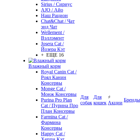
Sirius / Сириус
AJO / Айо
Наш Рацион
Chat&Chat / Чат
энд Чат
Wellement /
Вэллэмент
Josera Cat /
Йозера Кэт
+ ЕЩЕ 16
Влажный корм
Royal Canin Cat /
Роял Канин
Консервы
Monge Cat /
Монж Консервы
Для
Для
Purina Pro Plan
Бренды
собак
кошек
Акции
Cat / Пурина Про
План Консервы
Farmina Cat /
Фармина
Консервы
Happy Cat /
Хеппи Кэт