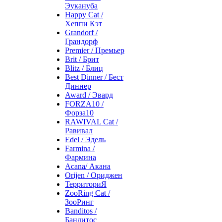
Эукануба
Happy Cat /
Хеппи Кэт
Grandorf /
Грандорф
Premier / Премьер
Brit / Брит
Blitz / Блиц
Best Dinner / Бест
Диннер
Award / Эвард
FORZA10 /
Форза10
RAWIVAL Cat /
Равивал
Edel / Эдель
Farmina /
Фармина
Acana/ Акана
Orijen / Ориджен
ТерриториЯ
ZooRing Cat /
ЗооРинг
Banditos /
Бандитос