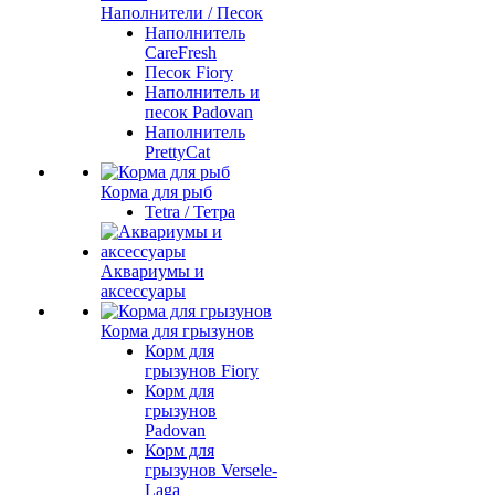
Наполнители / Песок
Наполнитель
CareFresh
Песок Fiory
Наполнитель и
песок Padovan
Наполнитель
PrettyCat
Корма для рыб
Tetra / Тетра
Аквариумы и
аксессуары
Корма для грызунов
Корм для
грызунов Fiory
Корм для
грызунов
Padovan
Корм для
грызунов Versele-
Laga