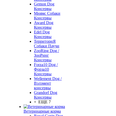
Gemon Dog
Консервы
Мнямс Собаки
Консервы
Award Dog
Консервы
Edel Dog
Консервы
ТерриториЯ
Собаки Паучи
ZooRing Dog /
ЗооРинг
Консервы
Forza10 Dog /
Форза10
Консервы
Wellement Dog /
Вэлэмент
консервы
Grandorf Dog
Консервы
+ ЕЩЕ 7
Ветеринарные корма
Royal Canin Dog