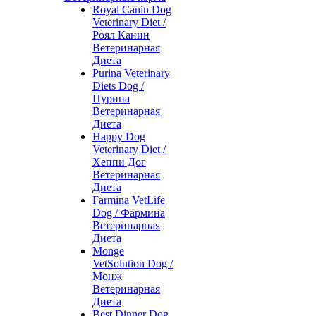
Royal Canin Dog
Veterinary Diet /
Роял Канин
Ветеринарная
Диета
Purina Veterinary
Diets Dog /
Пурина
Ветеринарная
Диета
Happy Dog
Veterinary Diet /
Хеппи Дог
Ветеринарная
Диета
Farmina VetLife
Dog / Фармина
Ветеринарная
Диета
Monge
VetSolution Dog /
Монж
Ветеринарная
Диета
Best Dinner Dog