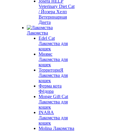
Josera HELP
Veterinary Diet Cat
/ Йозера Хелп
Ветеринарная
Диета
Лакомства
Edel Cat
Лакомства для
кошек
Мнямс
Лакомства для
кошек
ТерриториЯ
Лакомства для
кошек
Ферма кота
Фёдора
Monge Gift Cat
Лакомства для
кошек
INABA
Лакомства для
кошек
Molina Лакомства