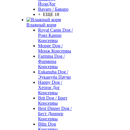
ЙозиДог
Bavaro / Баваро
+ ЕЩЕ 18
Влажный корм
Royal Canin Dog /
Роял Канин
Консервы
Monge Dog /
Монж Консервы
Farmina Dog /
Фармина
Консервы
Eukanuba Dog /
Эукануба Паучи
Happy Dog /
Хеппи Дог
Консервы
Brit Dog / Брит
Консервы
Best Dinner Dog /
Бест Диннер
Консервы
Blitz Dog
Консервы