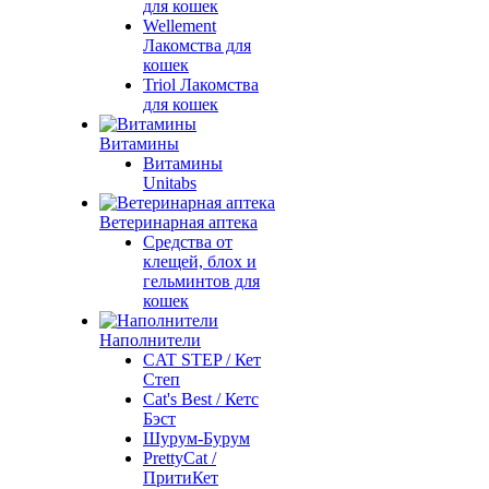
для кошек
Wellement
Лакомства для
кошек
Triol Лакомства
для кошек
Витамины
Витамины
Unitabs
Ветеринарная аптека
Средства от
клещей, блох и
гельминтов для
кошек
Наполнители
CAT STEP / Кет
Степ
Cat's Best / Кетс
Бэст
Шурум-Бурум
PrettyCat /
ПритиКет