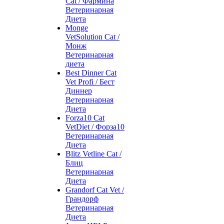
Cat / Фармина
Ветеринарная
Диета
Monge
VetSolution Cat /
Монж
Ветеринарная
диета
Best Dinner Cat
Vet Profi / Бест
Диннер
Ветеринарная
Диета
Forza10 Cat
VetDiet / Форза10
Ветеринарная
Диета
Blitz Vetline Cat /
Блиц
Ветеринарная
Диета
Grandorf Cat Vet /
Грандорф
Ветеринарная
Диета