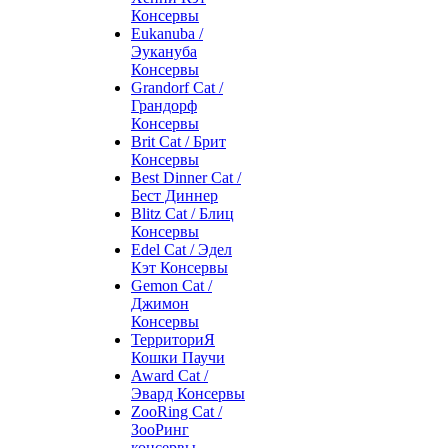
Консервы
Eukanuba /
Эукануба
Консервы
Grandorf Cat /
Грандорф
Консервы
Brit Cat / Брит
Консервы
Best Dinner Cat /
Бест Диннер
Blitz Cat / Блиц
Консервы
Edel Cat / Эдел
Кэт Консервы
Gemon Cat /
Джимон
Консервы
ТерриториЯ
Кошки Паучи
Award Cat /
Эвард Консервы
ZooRing Cat /
ЗооРинг
консервы