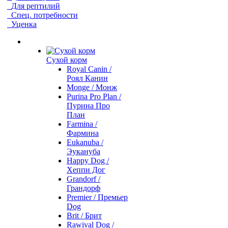
Для рептилий
Спец. потребности
Уценка
Сухой корм
Royal Canin /
Роял Канин
Monge / Монж
Purina Pro Plan /
Пурина Про
План
Farmina /
Фармина
Eukanuba /
Эукануба
Happy Dog /
Хеппи Дог
Grandorf /
Грандорф
Premier / Премьер
Dog
Brit / Брит
Rawival Dog /