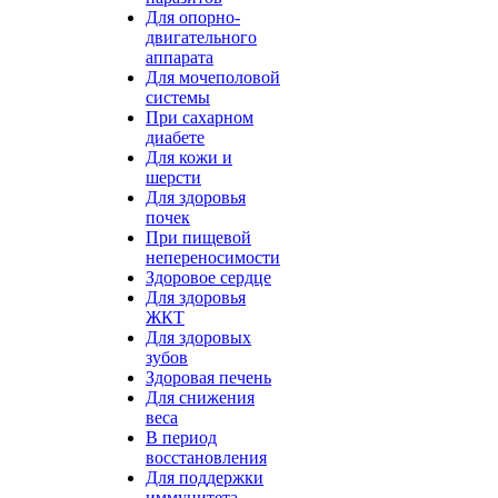
Для опорно-
двигательного
аппарата
Для мочеполовой
системы
При сахарном
диабете
Для кожи и
шерсти
Для здоровья
почек
При пищевой
непереносимости
Здоровое сердце
Для здоровья
ЖКТ
Для здоровых
зубов
Здоровая печень
Для снижения
веса
В период
восстановления
Для поддержки
иммунитета