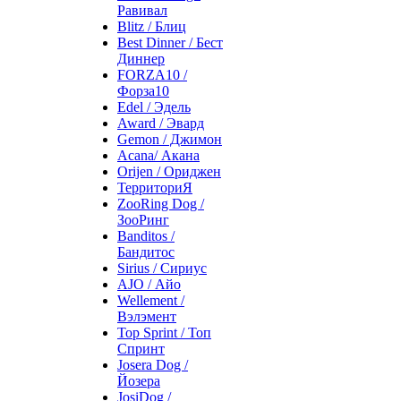
Равивал
Blitz / Блиц
Best Dinner / Бест
Диннер
FORZA10 /
Форза10
Edel / Эдель
Award / Эвард
Gemon / Джимон
Acana/ Акана
Orijen / Ориджен
ТерриториЯ
ZooRing Dog /
ЗооРинг
Banditos /
Бандитос
Sirius / Сириус
AJO / Айо
Wellement /
Вэлэмент
Top Sprint / Топ
Спринт
Josera Dog /
Йозера
JosiDog /