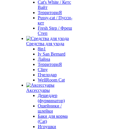
Cat's White / Кетс
Вайт
ТерриториЯ
Pussy-cat / Пусси-
кет
Fresh Step / Фреш
Степ
Средства для ухода
8in1
Iv San Bernard
Лайна
ТерриториЯ
Cliny
Пчелодар
WellRoom Cat
Аксессуары
Дешеддер
(фурминатор)
Ошейники /
шлейки
Баки для корма
(Cat)
Игрушки