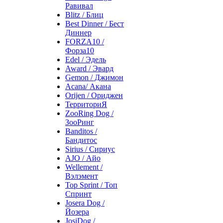
Равивал
Blitz / Блиц
Best Dinner / Бест
Диннер
FORZA10 /
Форза10
Edel / Эдель
Award / Эвард
Gemon / Джимон
Acana/ Акана
Orijen / Ориджен
ТерриториЯ
ZooRing Dog /
ЗооРинг
Banditos /
Бандитос
Sirius / Сириус
AJO / Айо
Wellement /
Вэлэмент
Top Sprint / Топ
Спринт
Josera Dog /
Йозера
JosiDog /