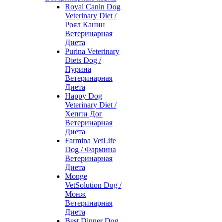
Royal Canin Dog
Veterinary Diet /
Роял Канин
Ветеринарная
Диета
Purina Veterinary
Diets Dog /
Пурина
Ветеринарная
Диета
Happy Dog
Veterinary Diet /
Хеппи Дог
Ветеринарная
Диета
Farmina VetLife
Dog / Фармина
Ветеринарная
Диета
Monge
VetSolution Dog /
Монж
Ветеринарная
Диета
Best Dinner Dog