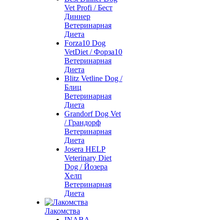
Vet Profi / Бест
Диннер
Ветеринарная
Диета
Forza10 Dog
VetDiet / Форза10
Ветеринарная
Диета
Blitz Vetline Dog /
Блиц
Ветеринарная
Диета
Grandorf Dog Vet
/ Грандорф
Ветеринарная
Диета
Josera HELP
Veterinary Diet
Dog / Йозера
Хелп
Ветеринарная
Диета
Лакомства
INABA