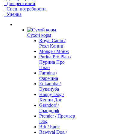
Для рептилий
Спец. потребности
Уценка
Сухой корм
Royal Canin /
Роял Канин
Monge / Монж
Purina Pro Plan /
Пурина Про
План
Farmina /
Фармина
Eukanuba /
Эукануба
Happy Dog /
Хеппи Дог
Grandorf /
Грандорф
Premier / Премьер
Dog
Brit / Брит
Rawival Dog /