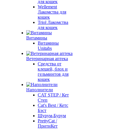
для кошек
Wellement
Лакомства для
кошек
Triol Лакомства
для кошек
Витамины
Витамины
Unitabs
Ветеринарная аптека
Средства от
клещей, блох и
гельминтов для
кошек
Наполнители
CAT STEP / Кет
Степ
Cat's Best / Кетс
Бэст
Шурум-Бурум
PrettyCat /
ПритиКет