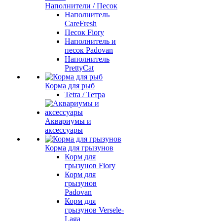
Наполнители / Песок
Наполнитель
CareFresh
Песок Fiory
Наполнитель и
песок Padovan
Наполнитель
PrettyCat
Корма для рыб
Tetra / Тетра
Аквариумы и
аксессуары
Корма для грызунов
Корм для
грызунов Fiory
Корм для
грызунов
Padovan
Корм для
грызунов Versele-
Laga