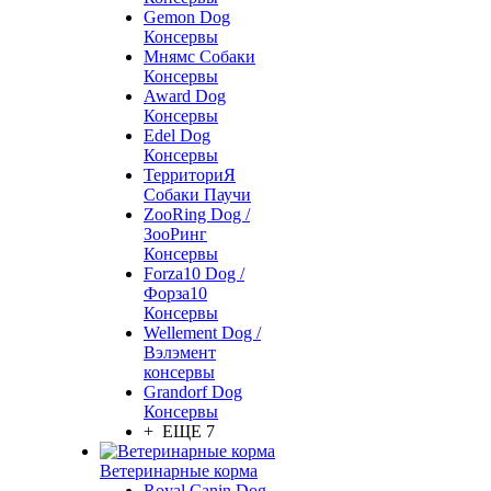
Gemon Dog
Консервы
Мнямс Собаки
Консервы
Award Dog
Консервы
Edel Dog
Консервы
ТерриториЯ
Собаки Паучи
ZooRing Dog /
ЗооРинг
Консервы
Forza10 Dog /
Форза10
Консервы
Wellement Dog /
Вэлэмент
консервы
Grandorf Dog
Консервы
+ ЕЩЕ 7
Ветеринарные корма
Royal Canin Dog