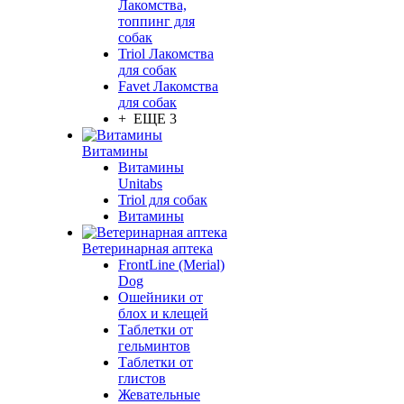
Лакомства,
топпинг для
собак
Triol Лакомства
для собак
Favet Лакомства
для собак
+ ЕЩЕ 3
Витамины
Витамины
Unitabs
Triol для собак
Витамины
Ветеринарная аптека
FrontLine (Merial)
Dog
Ошейники от
блох и клещей
Таблетки от
гельминтов
Таблетки от
глистов
Жевательные