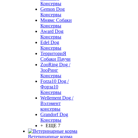
Консервы
Gemon Dog
Консервы
Мнямс Собаки
Консервы
Award Dog
Консервы
Edel Dog
Консервы
ТерриториЯ
Собаки Паучи
ZooRing Dog /
ЗооРинг
Консервы
Forza10 Dog /
Форза10
Консервы
Wellement Dog /
Вэлэмент
консервы
Grandorf Dog
Консервы
+ ЕЩЕ 7
Ветеринарные корма