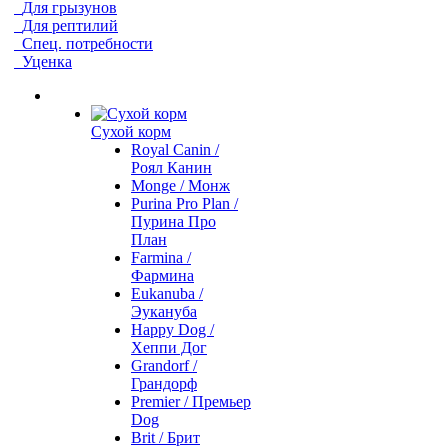
Для грызунов
Для рептилий
Спец. потребности
Уценка
Сухой корм
Royal Canin /
Роял Канин
Monge / Монж
Purina Pro Plan /
Пурина Про
План
Farmina /
Фармина
Eukanuba /
Эукануба
Happy Dog /
Хеппи Дог
Grandorf /
Грандорф
Premier / Премьер
Dog
Brit / Брит