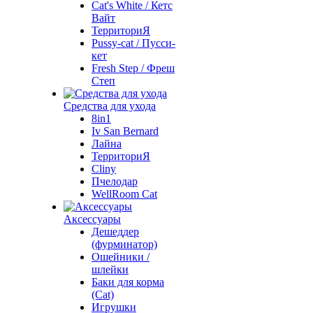
Cat's White / Кетс
Вайт
ТерриториЯ
Pussy-cat / Пусси-
кет
Fresh Step / Фреш
Степ
Средства для ухода
8in1
Iv San Bernard
Лайна
ТерриториЯ
Cliny
Пчелодар
WellRoom Cat
Аксессуары
Дешеддер
(фурминатор)
Ошейники /
шлейки
Баки для корма
(Cat)
Игрушки