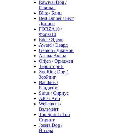
Rawival Dog /
Равивал
Blitz / Блиц
Best Dinner / Бест
Диннер
FORZA10 /
Форза10
Edel / Эдель
Award / Эвард
Gemon / Джимон
Acana/ Акана
Orijen / Ориджен
ТерриториЯ
ZooRing Dog /
ЗооРинг
Banditos /
Бандитос
Sirius / Сириус
AJO / Айо
Wellement /
Вэлэмент
Top Sprint / Топ
Спринт
Josera Dog /
Йозера