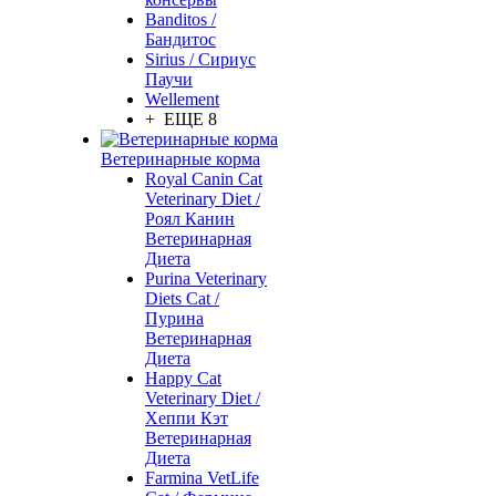
Banditos /
Бандитос
Sirius / Сириус
Паучи
Wellement
+ ЕЩЕ 8
Ветеринарные корма
Royal Canin Cat
Veterinary Diet /
Роял Канин
Ветеринарная
Диета
Purina Veterinary
Diets Cat /
Пурина
Ветеринарная
Диета
Happy Cat
Veterinary Diet /
Хеппи Кэт
Ветеринарная
Диета
Farmina VetLife