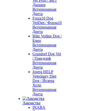
Vet Profi / Бест
Диннер
Ветеринарная
Диета
Forza10 Dog
VetDiet / Форза10
Ветеринарная
Диета
Blitz Vetline Dog /
Блиц
Ветеринарная
Диета
Grandorf Dog Vet
/ Грандорф
Ветеринарная
Диета
Josera HELP
Veterinary Diet
Dog / Йозера
Хелп
Ветеринарная
Диета
Лакомства
INABA