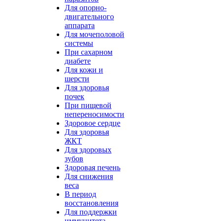
Для опорно-
двигательного
аппарата
Для мочеполовой
системы
При сахарном
диабете
Для кожи и
шерсти
Для здоровья
почек
При пищевой
непереносимости
Здоровое сердце
Для здоровья
ЖКТ
Для здоровых
зубов
Здоровая печень
Для снижения
веса
В период
восстановления
Для поддержки
иммунитета