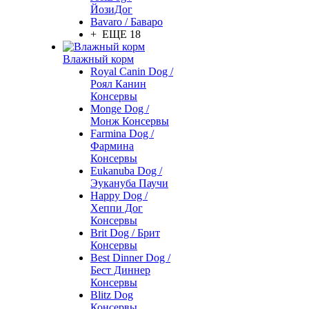
ЙозиДог
Bavaro / Баваро
+ ЕЩЕ 18
Влажный корм
Royal Canin Dog /
Роял Канин
Консервы
Monge Dog /
Монж Консервы
Farmina Dog /
Фармина
Консервы
Eukanuba Dog /
Эукануба Паучи
Happy Dog /
Хеппи Дог
Консервы
Brit Dog / Брит
Консервы
Best Dinner Dog /
Бест Диннер
Консервы
Blitz Dog
Консервы