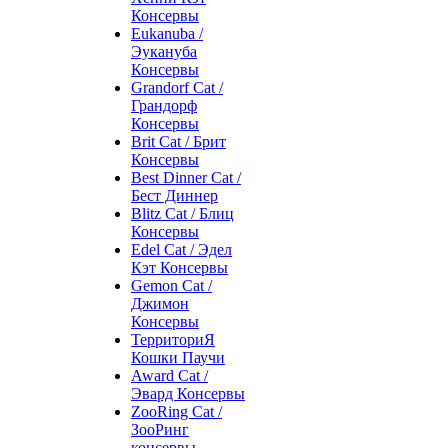
Консервы
Eukanuba /
Эукануба
Консервы
Grandorf Cat /
Грандорф
Консервы
Brit Cat / Брит
Консервы
Best Dinner Cat /
Бест Диннер
Blitz Cat / Блиц
Консервы
Edel Cat / Эдел
Кэт Консервы
Gemon Cat /
Джимон
Консервы
ТерриториЯ
Кошки Паучи
Award Cat /
Эвард Консервы
ZooRing Cat /
ЗооРинг
консервы