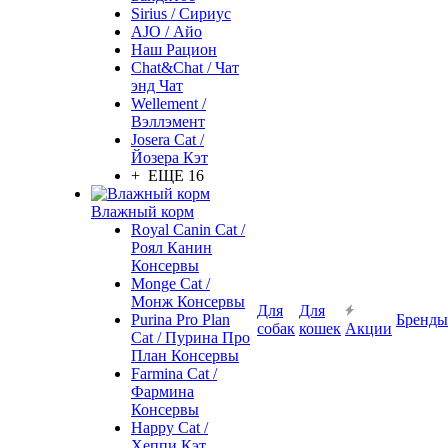
Sirius / Сириус
AJO / Айо
Наш Рацион
Chat&Chat / Чат
энд Чат
Wellement /
Вэллэмент
Josera Cat /
Йозера Кэт
+ ЕЩЕ 16
Влажный корм
Royal Canin Cat /
Роял Канин
Консервы
Monge Cat /
Монж Консервы
Для
Для
Purina Pro Plan
Бренды
собак
кошек
Акции
Cat / Пурина Про
План Консервы
Farmina Cat /
Фармина
Консервы
Happy Cat /
Хеппи Кэт