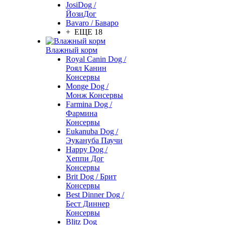
JosiDog /
ЙозиДог
Bavaro / Баваро
+ ЕЩЕ 18
Влажный корм
Royal Canin Dog /
Роял Канин
Консервы
Monge Dog /
Монж Консервы
Farmina Dog /
Фармина
Консервы
Eukanuba Dog /
Эукануба Паучи
Happy Dog /
Хеппи Дог
Консервы
Brit Dog / Брит
Консервы
Best Dinner Dog /
Бест Диннер
Консервы
Blitz Dog