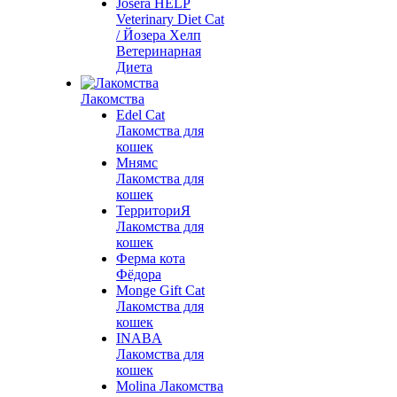
Josera HELP
Veterinary Diet Cat
/ Йозера Хелп
Ветеринарная
Диета
Лакомства
Edel Cat
Лакомства для
кошек
Мнямс
Лакомства для
кошек
ТерриториЯ
Лакомства для
кошек
Ферма кота
Фёдора
Monge Gift Cat
Лакомства для
кошек
INABA
Лакомства для
кошек
Molina Лакомства