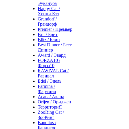
Эукануба
Happy Cat /
Хеппи Кэт
Grandorf /
Грандорф
Premier / Премьер
Brit / Брит
Blitz / Блиц
Best Dinner / Бест
Диннер
Award / Эвард
FORZA10 /
Форза10
RAWIVAL Cat /
Равивал
Edel / Эдель
Farmina /
Фармина
Acana/ Акана
Orijen / Ориджен
ТерриториЯ
ZooRing Cat /
ЗооРинг
Banditos /
Бандитос