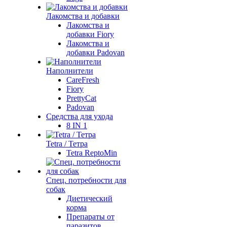
Лакомства и добавки
Лакомства и
добавки Fiory
Лакомства и
добавки Padovan
Наполнители
CareFresh
Fiory
PrettyCat
Padovan
Средства для ухода
8 IN 1
Tetra / Тетра
Tetra ReptoMin
Спец. потребности для
собак
Диетический
корма
Препараты от
паразитов