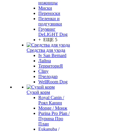
ножницы
Миски
Переноски
Пеленки и
подгузники
Груминг
DeLIGHT Dog
+ ЕЩЕ 5
Средства для ухода
Iv San Bernard
Лайна
ТерриториЯ
Cliny
Пчелодар
WellRoom Dog
Сухой корм
Royal Canin /
Роял Канин
Monge / Монж
Purina Pro Plan /
Пурина Про
План
Eukanuba /