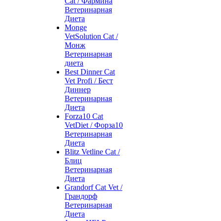
Cat / Фармина
Ветеринарная
Диета
Monge
VetSolution Cat /
Монж
Ветеринарная
диета
Best Dinner Cat
Vet Profi / Бест
Диннер
Ветеринарная
Диета
Forza10 Cat
VetDiet / Форза10
Ветеринарная
Диета
Blitz Vetline Cat /
Блиц
Ветеринарная
Диета
Grandorf Cat Vet /
Грандорф
Ветеринарная
Диета