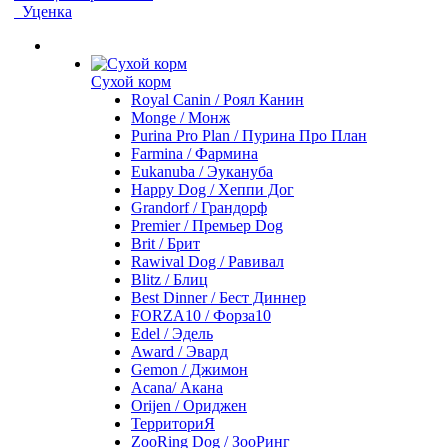
Уценка
Сухой корм
Royal Canin / Роял Канин
Monge / Монж
Purina Pro Plan / Пурина Про План
Farmina / Фармина
Eukanuba / Эукануба
Happy Dog / Хеппи Дог
Grandorf / Грандорф
Premier / Премьер Dog
Brit / Брит
Rawival Dog / Равивал
Blitz / Блиц
Best Dinner / Бест Диннер
FORZA10 / Форза10
Edel / Эдель
Award / Эвард
Gemon / Джимон
Acana/ Акана
Orijen / Ориджен
ТерриториЯ
ZooRing Dog / ЗооРинг