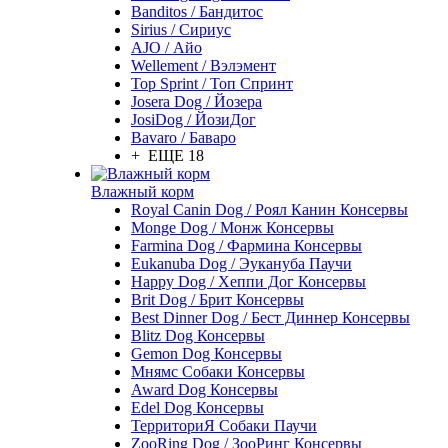
Banditos / Бандитос
Sirius / Сириус
AJO / Айо
Wellement / Вэлэмент
Top Sprint / Топ Спринт
Josera Dog / Йозера
JosiDog / ЙозиДог
Bavaro / Баваро
+ ЕЩЕ 18
Влажный корм
Royal Canin Dog / Роял Канин Консервы
Monge Dog / Монж Консервы
Farmina Dog / Фармина Консервы
Eukanuba Dog / Эукануба Паучи
Happy Dog / Хеппи Дог Консервы
Brit Dog / Брит Консервы
Best Dinner Dog / Бест Диннер Консервы
Blitz Dog Консервы
Gemon Dog Консервы
Мнямс Собаки Консервы
Award Dog Консервы
Edel Dog Консервы
ТерриториЯ Собаки Паучи
ZooRing Dog / ЗооРинг Консервы