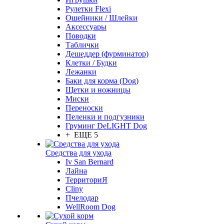
Рулетки Flexi
Ошейники / Шлейки
Аксессуары
Поводки
Таблички
Дешеддер (фурминатор)
Клетки / Будки
Лежанки
Баки для корма (Dog)
Щетки и ножницы
Миски
Переноски
Пеленки и подгузники
Груминг DeLIGHT Dog
+ ЕЩЕ 5
Средства для ухода
Iv San Bernard
Лайна
ТерриториЯ
Cliny
Пчелодар
WellRoom Dog