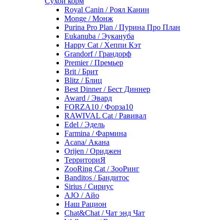
Сухой корм
Royal Canin / Роял Канин
Monge / Монж
Purina Pro Plan / Пурина Про План
Eukanuba / Эукануба
Happy Cat / Хеппи Кэт
Grandorf / Грандорф
Premier / Премьер
Brit / Брит
Blitz / Блиц
Best Dinner / Бест Диннер
Award / Эвард
FORZA10 / Форза10
RAWIVAL Cat / Равивал
Edel / Эдель
Farmina / Фармина
Acana/ Акана
Orijen / Ориджен
ТерриториЯ
ZooRing Cat / ЗооРинг
Banditos / Бандитос
Sirius / Сириус
AJO / Айо
Наш Рацион
Chat&Chat / Чат энд Чат