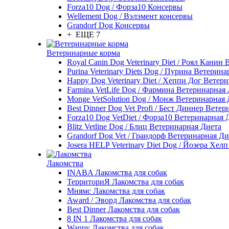
Forza10 Dog / Форза10 Консервы
Wellement Dog / Вэлэмент консервы
Grandorf Dog Консервы
+ ЕЩЕ 7
Ветеринарные корма
Royal Canin Dog Veterinary Diet / Роял Канин
Purina Veterinary Diets Dog / Пурина Ветерин
Happy Dog Veterinary Diet / Хеппи Дог Ветер
Farmina VetLife Dog / Фармина Ветеринарная
Monge VetSolution Dog / Монж Ветеринарная 
Best Dinner Dog Vet Profi / Бест Диннер Вете
Forza10 Dog VetDiet / Форза10 Ветеринарная 
Blitz Vetline Dog / Блиц Ветеринарная Диета
Grandorf Dog Vet / Грандорф Ветеринарная Ди
Josera HELP Veterinary Diet Dog / Йозера Хел
Лакомства
INABA Лакомства для собак
ТерриториЯ Лакомства для собак
Мнямс Лакомства для собак
Award / Эворд Лакомства для собак
Best Dinner Лакомства для собак
8 IN 1 Лакомства для собак
Wanpy Лакомства для собак