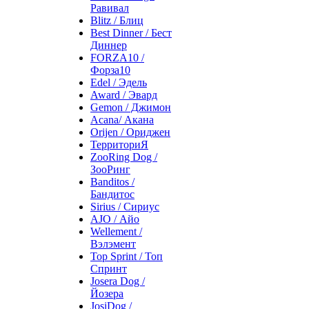
Равивал
Blitz / Блиц
Best Dinner / Бест
Диннер
FORZA10 /
Форза10
Edel / Эдель
Award / Эвард
Gemon / Джимон
Acana/ Акана
Orijen / Ориджен
ТерриториЯ
ZooRing Dog /
ЗооРинг
Banditos /
Бандитос
Sirius / Сириус
AJO / Айо
Wellement /
Вэлэмент
Top Sprint / Топ
Спринт
Josera Dog /
Йозера
JosiDog /