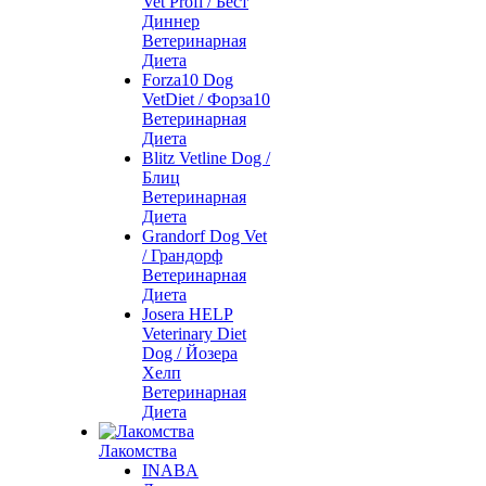
Vet Profi / Бест
Диннер
Ветеринарная
Диета
Forza10 Dog
VetDiet / Форза10
Ветеринарная
Диета
Blitz Vetline Dog /
Блиц
Ветеринарная
Диета
Grandorf Dog Vet
/ Грандорф
Ветеринарная
Диета
Josera HELP
Veterinary Diet
Dog / Йозера
Хелп
Ветеринарная
Диета
Лакомства
INABA