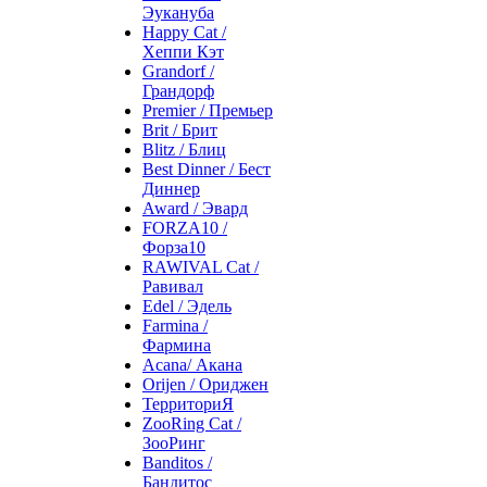
Эукануба
Happy Cat /
Хеппи Кэт
Grandorf /
Грандорф
Premier / Премьер
Brit / Брит
Blitz / Блиц
Best Dinner / Бест
Диннер
Award / Эвард
FORZA10 /
Форза10
RAWIVAL Cat /
Равивал
Edel / Эдель
Farmina /
Фармина
Acana/ Акана
Orijen / Ориджен
ТерриториЯ
ZooRing Cat /
ЗооРинг
Banditos /
Бандитос