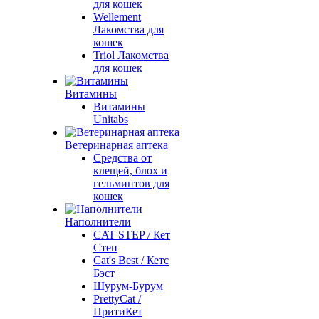
для кошек
Wellement
Лакомства для
кошек
Triol Лакомства
для кошек
Витамины
Витамины
Unitabs
Ветеринарная аптека
Средства от
клещей, блох и
гельминтов для
кошек
Наполнители
CAT STEP / Кет
Степ
Cat's Best / Кетс
Бэст
Шурум-Бурум
PrettyCat /
ПритиКет