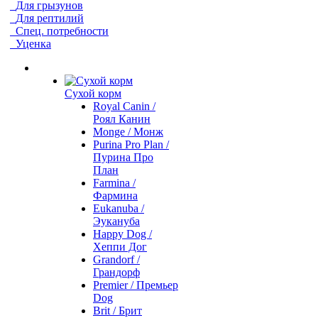
Для грызунов
Для рептилий
Спец. потребности
Уценка
Сухой корм
Royal Canin /
Роял Канин
Monge / Монж
Purina Pro Plan /
Пурина Про
План
Farmina /
Фармина
Eukanuba /
Эукануба
Happy Dog /
Хеппи Дог
Grandorf /
Грандорф
Premier / Премьер
Dog
Brit / Брит