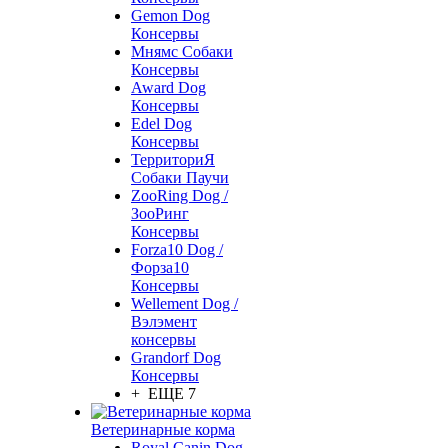
Gemon Dog
Консервы
Мнямс Собаки
Консервы
Award Dog
Консервы
Edel Dog
Консервы
ТерриториЯ
Собаки Паучи
ZooRing Dog /
ЗооРинг
Консервы
Forza10 Dog /
Форза10
Консервы
Wellement Dog /
Вэлэмент
консервы
Grandorf Dog
Консервы
+ ЕЩЕ 7
Ветеринарные корма
Royal Canin Dog