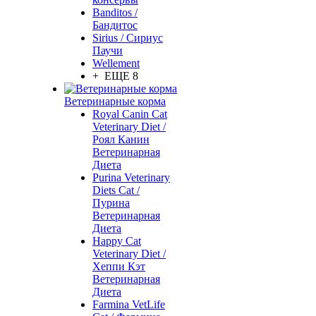
Banditos /
Бандитос
Sirius / Сириус
Паучи
Wellement
+ ЕЩЕ 8
Ветеринарные корма
Royal Canin Cat
Veterinary Diet /
Роял Канин
Ветеринарная
Диета
Purina Veterinary
Diets Cat /
Пурина
Ветеринарная
Диета
Happy Cat
Veterinary Diet /
Хеппи Кэт
Ветеринарная
Диета
Farmina VetLife