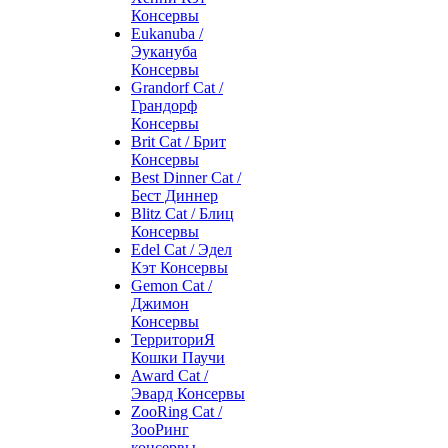
Консервы
Eukanuba /
Эукануба
Консервы
Grandorf Cat /
Грандорф
Консервы
Brit Cat / Брит
Консервы
Best Dinner Cat /
Бест Диннер
Blitz Cat / Блиц
Консервы
Edel Cat / Эдел
Кэт Консервы
Gemon Cat /
Джимон
Консервы
ТерриториЯ
Кошки Паучи
Award Cat /
Эвард Консервы
ZooRing Cat /
ЗооРинг
консервы