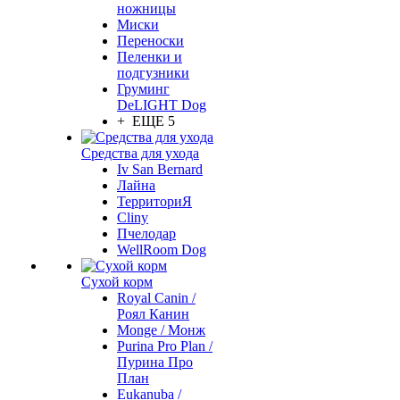
ножницы
Миски
Переноски
Пеленки и
подгузники
Груминг
DeLIGHT Dog
+ ЕЩЕ 5
Средства для ухода
Iv San Bernard
Лайна
ТерриториЯ
Cliny
Пчелодар
WellRoom Dog
Сухой корм
Royal Canin /
Роял Канин
Monge / Монж
Purina Pro Plan /
Пурина Про
План
Eukanuba /