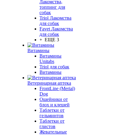
Лакомства,
топпинг для
собак
Triol Лакомства
для собак
Favet Лакомства
для собак
+ ЕЩЕ 3
Витамины
Витамины
Unitabs
Triol для собак
Витамины
Ветеринарная аптека
FrontLine (Merial)
Dog
Ошейники от
блох и клещей
Таблетки от
гельминтов
Таблетки от
глистов
Жевательные