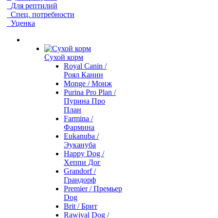
Для рептилий
Спец. потребности
Уценка
Сухой корм
Royal Canin /
Роял Канин
Monge / Монж
Purina Pro Plan /
Пурина Про
План
Farmina /
Фармина
Eukanuba /
Эукануба
Happy Dog /
Хеппи Дог
Grandorf /
Грандорф
Premier / Премьер
Dog
Brit / Брит
Rawival Dog /