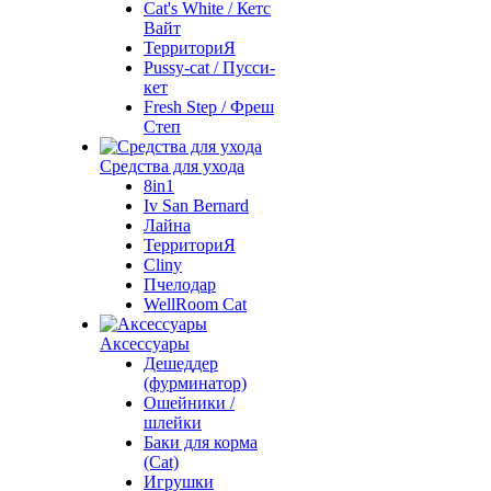
Cat's White / Кетс
Вайт
ТерриториЯ
Pussy-cat / Пусси-
кет
Fresh Step / Фреш
Степ
Средства для ухода
8in1
Iv San Bernard
Лайна
ТерриториЯ
Cliny
Пчелодар
WellRoom Cat
Аксессуары
Дешеддер
(фурминатор)
Ошейники /
шлейки
Баки для корма
(Cat)
Игрушки