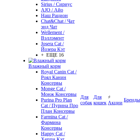
Sirius / Сириус
AJO / Айо
Наш Рацион
Chat&Chat / Чат
энд Чат
Wellement /
Вэллэмент
Josera Cat /
Йозера Кэт
+ ЕЩЕ 16
Влажный корм
Royal Canin Cat /
Роял Канин
Консервы
Monge Cat /
Монж Консервы
Для
Для
Purina Pro Plan
Бренды
собак
кошек
Акции
Cat / Пурина Про
План Консервы
Farmina Cat /
Фармина
Консервы
Happy Cat /
Хеппи Кэт