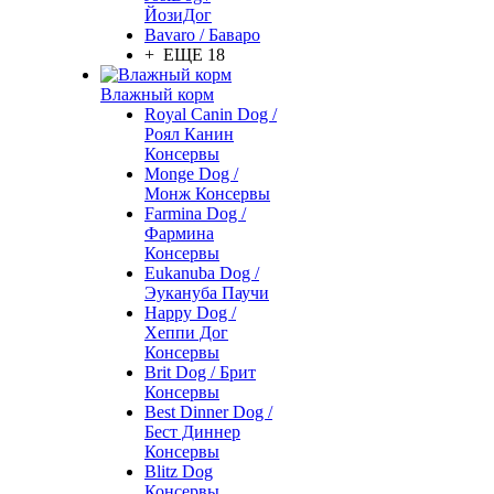
ЙозиДог
Bavaro / Баваро
+ ЕЩЕ 18
Влажный корм
Royal Canin Dog /
Роял Канин
Консервы
Monge Dog /
Монж Консервы
Farmina Dog /
Фармина
Консервы
Eukanuba Dog /
Эукануба Паучи
Happy Dog /
Хеппи Дог
Консервы
Brit Dog / Брит
Консервы
Best Dinner Dog /
Бест Диннер
Консервы
Blitz Dog
Консервы