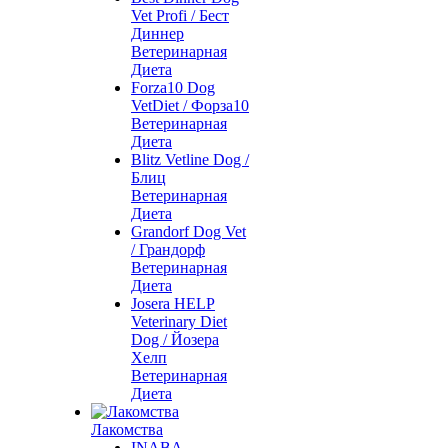
Vet Profi / Бест
Диннер
Ветеринарная
Диета
Forza10 Dog
VetDiet / Форза10
Ветеринарная
Диета
Blitz Vetline Dog /
Блиц
Ветеринарная
Диета
Grandorf Dog Vet
/ Грандорф
Ветеринарная
Диета
Josera HELP
Veterinary Diet
Dog / Йозера
Хелп
Ветеринарная
Диета
Лакомства
INABA