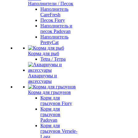
Наполнители / Песок
Наполнитель
CareFresh
Песок Fiory
Наполнитель и
песок Padovan
Наполнитель
PrettyCat
Корма для рыб
Tetra / Тетра
Аквариумы и
аксессуары
Корма для грызунов
Корм для
грызунов Fiory
Корм для
грызунов
Padovan
Корм для
грызунов Versele-
Laga