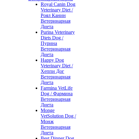
Royal Canin Dog
Veterinary Diet /
Роял Канин
Ветеринарная
Диета
Purina Veterinary
Diets Dog /
Пурина
Ветеринарная
Диета
Happy Dog
Veterinary Diet /
Хеппи Дог
Ветеринарная
Диета
Farmina VetLife
Dog / Фармина
Ветеринарная
Диета
Monge
VetSolution Dog /
Монж
Ветеринарная
Диета
Best Dinner Dog