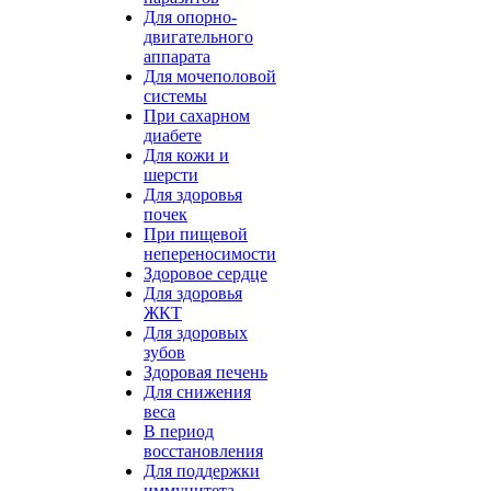
Для опорно-
двигательного
аппарата
Для мочеполовой
системы
При сахарном
диабете
Для кожи и
шерсти
Для здоровья
почек
При пищевой
непереносимости
Здоровое сердце
Для здоровья
ЖКТ
Для здоровых
зубов
Здоровая печень
Для снижения
веса
В период
восстановления
Для поддержки
иммунитета