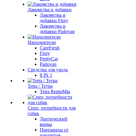
Лакомства и добавки
Лакомства и
добавки Fiory
Лакомства и
добавки Padovan
Наполнители
CareFresh
Fiory
PrettyCat
Padovan
Средства для ухода
8 IN 1
Tetra / Тетра
Tetra ReptoMin
Спец. потребности для
собак
Диетический
корма
Препараты от
паразитов