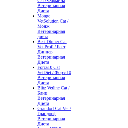
Cat / Фармина
Ветеринарная
Диета
Monge
VetSolution Cat /
Монж
Ветеринарная
диета
Best Dinner Cat
Vet Profi / Бест
Диннер
Ветеринарная
Диета
Forza10 Cat
VetDiet / Форза10
Ветеринарная
Диета
Blitz Vetline Cat /
Блиц
Ветеринарная
Диета
Grandorf Cat Vet /
Грандорф
Ветеринарная
Диета