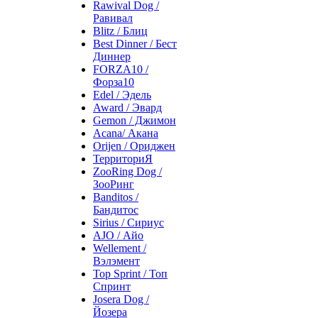
Rawival Dog /
Равивал
Blitz / Блиц
Best Dinner / Бест
Диннер
FORZA10 /
Форза10
Edel / Эдель
Award / Эвард
Gemon / Джимон
Acana/ Акана
Orijen / Ориджен
ТерриториЯ
ZooRing Dog /
ЗооРинг
Banditos /
Бандитос
Sirius / Сириус
AJO / Айо
Wellement /
Вэлэмент
Top Sprint / Топ
Спринт
Josera Dog /
Йозера