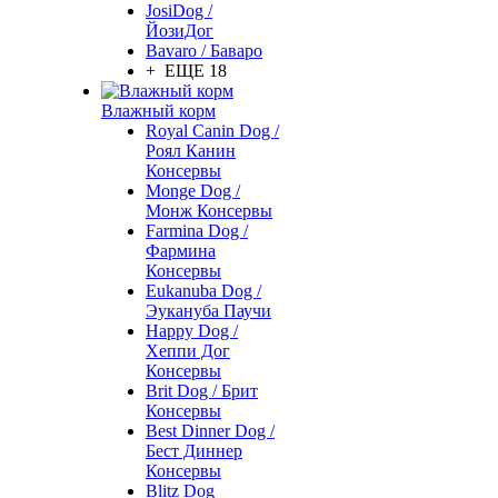
JosiDog /
ЙозиДог
Bavaro / Баваро
+ ЕЩЕ 18
Влажный корм
Royal Canin Dog /
Роял Канин
Консервы
Monge Dog /
Монж Консервы
Farmina Dog /
Фармина
Консервы
Eukanuba Dog /
Эукануба Паучи
Happy Dog /
Хеппи Дог
Консервы
Brit Dog / Брит
Консервы
Best Dinner Dog /
Бест Диннер
Консервы
Blitz Dog