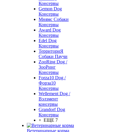
Консервы
Gemon Dog
Консервы
Мнямс Собаки
Консервы
Award Dog
Консервы
Edel Dog
Консервы
ТерриториЯ
Собаки Паучи
ZooRing Dog /
ЗооРинг
Консервы
Forza10 Dog /
Форза10
Консервы
Wellement Dog /
Вэлэмент
консервы
Grandorf Dog
Консервы
+ ЕЩЕ 7
Ветеринарные корма