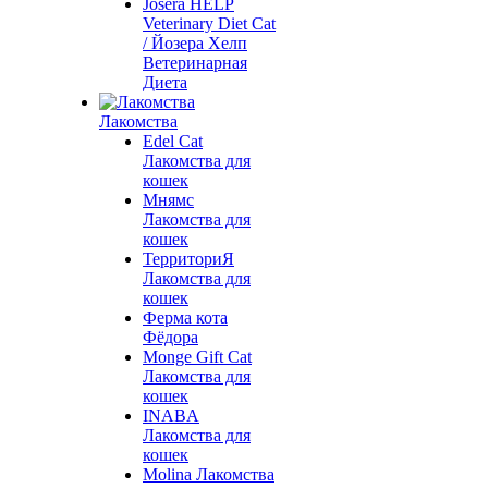
Josera HELP
Veterinary Diet Cat
/ Йозера Хелп
Ветеринарная
Диета
Лакомства
Edel Cat
Лакомства для
кошек
Мнямс
Лакомства для
кошек
ТерриториЯ
Лакомства для
кошек
Ферма кота
Фёдора
Monge Gift Cat
Лакомства для
кошек
INABA
Лакомства для
кошек
Molina Лакомства