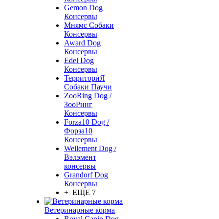
Gemon Dog
Консервы
Мнямс Собаки
Консервы
Award Dog
Консервы
Edel Dog
Консервы
ТерриториЯ
Собаки Паучи
ZooRing Dog /
ЗооРинг
Консервы
Forza10 Dog /
Форза10
Консервы
Wellement Dog /
Вэлэмент
консервы
Grandorf Dog
Консервы
+ ЕЩЕ 7
Ветеринарные корма
Royal Canin Dog