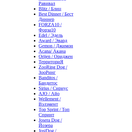
Равивал
Blitz / Блиц
Best Dinner / Бест
Диннер
FORZA10 /
Форза10
Edel / Эдель
Award / Эвард
Gemon / Джимон
Acana/ Акана
Orijen / Ориджен
ТерриториЯ
ZooRing Dog /
ЗооРинг
Banditos /
Бандитос
Sirius / Сириус
AJO / Айо
Wellement /
Вэлэмент
Top Sprint / Топ
Спринт
Josera Dog /
Йозера
JosiDog /