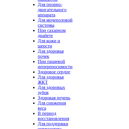
Для опорно-
двигательного
аппарата
Для мочеполовой
системы
При сахарном
диабете
Для кожи и
шерсти
Для здоровья
почек
При пищевой
непереносимости
Здоровое сердце
Для здоровья
ЖКТ
Для здоровых
зубов
Здоровая печень
Для снижения
веса
В период
восстановления
Для поддержки
иммунитета