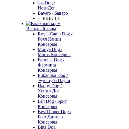
JosiDog /
ЙозиДог
Bavaro / Баваро
+ ЕЩЕ 18
Влажный корм
Royal Canin Dog /
Роял Канин
Консервы
Monge Dog /
Монж Консервы
Farmina Dog /
Фармина
Консервы
Eukanuba Dog /
Эукануба Паучи
Happy Dog /
Хеппи Дог
Консервы
Brit Dog / Брит
Консервы
Best Dinner Dog /
Бест Диннер
Консервы
Blitz Dog