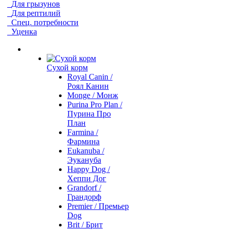
Для грызунов
Для рептилий
Спец. потребности
Уценка
Сухой корм
Royal Canin /
Роял Канин
Monge / Монж
Purina Pro Plan /
Пурина Про
План
Farmina /
Фармина
Eukanuba /
Эукануба
Happy Dog /
Хеппи Дог
Grandorf /
Грандорф
Premier / Премьер
Dog
Brit / Брит