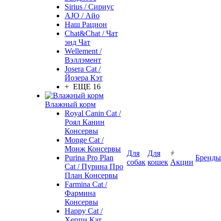
Sirius / Сириус
AJO / Айо
Наш Рацион
Chat&Chat / Чат
энд Чат
Wellement /
Вэллэмент
Josera Cat /
Йозера Кэт
+ ЕЩЕ 16
Влажный корм
Royal Canin Cat /
Роял Канин
Консервы
Monge Cat /
Монж Консервы
Для
Для
Purina Pro Plan
Бренды
собак
кошек
Акции
Cat / Пурина Про
План Консервы
Farmina Cat /
Фармина
Консервы
Happy Cat /
Хеппи Кэт