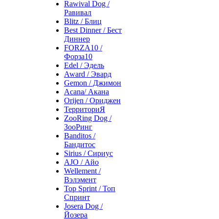
Rawival Dog /
Равивал
Blitz / Блиц
Best Dinner / Бест
Диннер
FORZA10 /
Форза10
Edel / Эдель
Award / Эвард
Gemon / Джимон
Acana/ Акана
Orijen / Ориджен
ТерриториЯ
ZooRing Dog /
ЗооРинг
Banditos /
Бандитос
Sirius / Сириус
AJO / Айо
Wellement /
Вэлэмент
Top Sprint / Топ
Спринт
Josera Dog /
Йозера