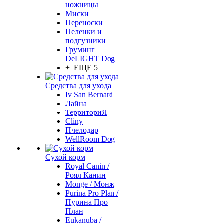
ножницы
Миски
Переноски
Пеленки и
подгузники
Груминг
DeLIGHT Dog
+ ЕЩЕ 5
Средства для ухода
Iv San Bernard
Лайна
ТерриториЯ
Cliny
Пчелодар
WellRoom Dog
Сухой корм
Royal Canin /
Роял Канин
Monge / Монж
Purina Pro Plan /
Пурина Про
План
Eukanuba /