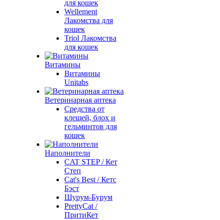
для кошек
Wellement
Лакомства для
кошек
Triol Лакомства
для кошек
Витамины
Витамины
Unitabs
Ветеринарная аптека
Средства от
клещей, блох и
гельминтов для
кошек
Наполнители
CAT STEP / Кет
Степ
Cat's Best / Кетс
Бэст
Шурум-Бурум
PrettyCat /
ПритиКет