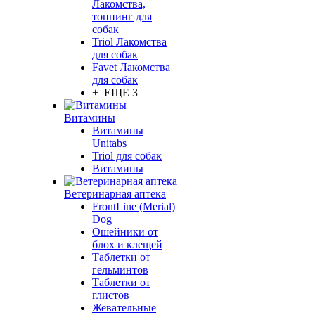
Лакомства,
топпинг для
собак
Triol Лакомства
для собак
Favet Лакомства
для собак
+ ЕЩЕ 3
Витамины
Витамины
Unitabs
Triol для собак
Витамины
Ветеринарная аптека
FrontLine (Merial)
Dog
Ошейники от
блох и клещей
Таблетки от
гельминтов
Таблетки от
глистов
Жевательные