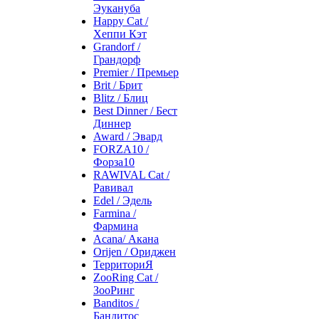
Эукануба
Happy Cat /
Хеппи Кэт
Grandorf /
Грандорф
Premier / Премьер
Brit / Брит
Blitz / Блиц
Best Dinner / Бест
Диннер
Award / Эвард
FORZA10 /
Форза10
RAWIVAL Cat /
Равивал
Edel / Эдель
Farmina /
Фармина
Acana/ Акана
Orijen / Ориджен
ТерриториЯ
ZooRing Cat /
ЗооРинг
Banditos /
Бандитос