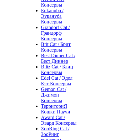
Консервы
Eukanuba /
Эукануба
Консервы
Grandorf Cat /
Грандорф
Консервы
Brit Cat / Брит
Консервы
Best Dinner Cat /
Бест Диннер
Blitz Cat / Блиц
Консервы
Edel Cat / Эдел
Кэт Консервы
Gemon Cat /
Джимон
Консервы
ТерриториЯ
Кошки Паучи
Award Cat /
Эвард Консервы
ZooRing Cat /
ЗооРинг
консервы