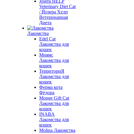
Josera HELP
Veterinary Diet Cat
/ Йозера Хелп
Ветеринарная
Диета
Лакомства
Edel Cat
Лакомства для
кошек
Мнямс
Лакомства для
кошек
ТерриториЯ
Лакомства для
кошек
Ферма кота
Фёдора
Monge Gift Cat
Лакомства для
кошек
INABA
Лакомства для
кошек
Molina Лакомства