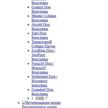
Консервы
Gemon Dog
Консервы
Мнямс Собаки
Консервы
Award Dog
Консервы
Edel Dog
Консервы
ТерриториЯ
Собаки Паучи
ZooRing Dog /
ЗооРинг
Консервы
Forza10 Dog /
Форза10
Консервы
Wellement Dog /
Вэлэмент
консервы
Grandorf Dog
Консервы
+ ЕЩЕ 7
Ветеринарные корма