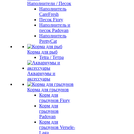
Наполнители / Песок
Наполнитель
CareFresh
Песок Fiory
Наполнитель и
песок Padovan
Наполнитель
PrettyCat
Корма для рыб
Tetra / Тетра
Аквариумы и
аксессуары
Корма для грызунов
Корм для
грызунов Fiory
Корм для
грызунов
Padovan
Корм для
грызунов Versele-
Laga