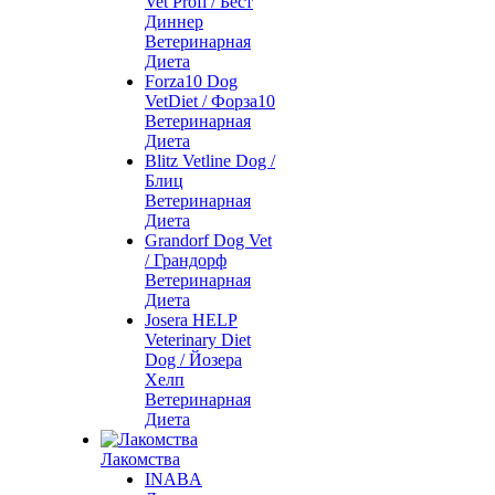
Vet Profi / Бест
Диннер
Ветеринарная
Диета
Forza10 Dog
VetDiet / Форза10
Ветеринарная
Диета
Blitz Vetline Dog /
Блиц
Ветеринарная
Диета
Grandorf Dog Vet
/ Грандорф
Ветеринарная
Диета
Josera HELP
Veterinary Diet
Dog / Йозера
Хелп
Ветеринарная
Диета
Лакомства
INABA