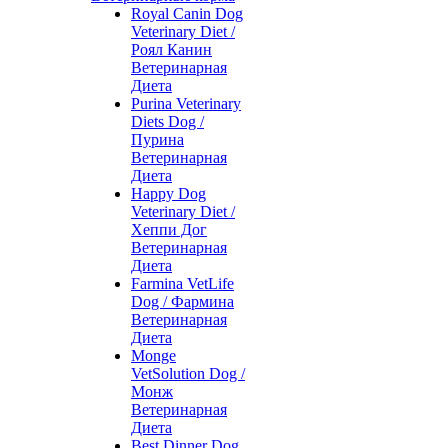
Royal Canin Dog
Veterinary Diet /
Роял Канин
Ветеринарная
Диета
Purina Veterinary
Diets Dog /
Пурина
Ветеринарная
Диета
Happy Dog
Veterinary Diet /
Хеппи Дог
Ветеринарная
Диета
Farmina VetLife
Dog / Фармина
Ветеринарная
Диета
Monge
VetSolution Dog /
Монж
Ветеринарная
Диета
Best Dinner Dog