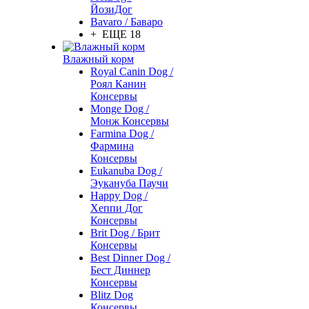
ЙозиДог
Bavaro / Баваро
+ ЕЩЕ 18
Влажный корм
Royal Canin Dog /
Роял Канин
Консервы
Monge Dog /
Монж Консервы
Farmina Dog /
Фармина
Консервы
Eukanuba Dog /
Эукануба Паучи
Happy Dog /
Хеппи Дог
Консервы
Brit Dog / Брит
Консервы
Best Dinner Dog /
Бест Диннер
Консервы
Blitz Dog
Консервы