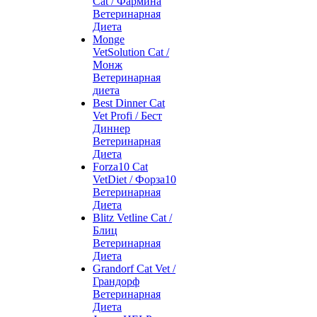
Cat / Фармина
Ветеринарная
Диета
Monge
VetSolution Cat /
Монж
Ветеринарная
диета
Best Dinner Cat
Vet Profi / Бест
Диннер
Ветеринарная
Диета
Forza10 Cat
VetDiet / Форза10
Ветеринарная
Диета
Blitz Vetline Cat /
Блиц
Ветеринарная
Диета
Grandorf Cat Vet /
Грандорф
Ветеринарная
Диета