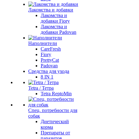
Лакомства и добавки
Лакомства и
добавки Fiory
Лакомства и
добавки Padovan
Наполнители
CareFresh
Fiory
PrettyCat
Padovan
Средства для ухода
8 IN 1
Tetra / Тетра
Tetra ReptoMin
Спец. потребности для
собак
Диетический
корма
Препараты от
паразитов