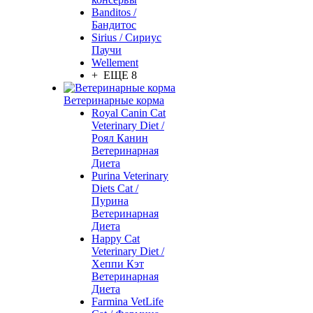
Banditos /
Бандитос
Sirius / Сириус
Паучи
Wellement
+ ЕЩЕ 8
Ветеринарные корма
Royal Canin Cat
Veterinary Diet /
Роял Канин
Ветеринарная
Диета
Purina Veterinary
Diets Cat /
Пурина
Ветеринарная
Диета
Happy Cat
Veterinary Diet /
Хеппи Кэт
Ветеринарная
Диета
Farmina VetLife