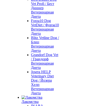
Vet Profi / Бест
Диннер
Ветеринарная
Диета
Forza10 Dog
VetDiet / Форза10
Ветеринарная
Диета
Blitz Vetline Dog /
Блиц
Ветеринарная
Диета
Grandorf Dog Vet
/ Грандорф
Ветеринарная
Диета
Josera HELP
Veterinary Diet
Dog / Йозера
Хелп
Ветеринарная
Диета
Лакомства
INABA