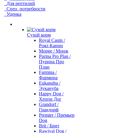
Для рептилий
Спец. потребности
Уценка
Сухой корм
Royal Canin /
Роял Канин
Monge / Монж
Purina Pro Plan /
Пурина Про
План
Farmina /
Фармина
Eukanuba /
Эукануба
Happy Dog /
Хеппи Дог
Grandorf /
Грандорф
Premier / Премьер
Dog
Brit / Брит
Rawival Dog /