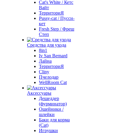
Cat's White / Кетс
Вайт
ТерриториЯ
Pussy-cat / Пусси-
кет
Fresh Step / Фреш
Степ
Средства для ухода
8in1
Iv San Bernard
Лайна
ТерриториЯ
Cliny
Пчелодар
WellRoom Cat
Аксессуары
Дешеддер
(фурминатор)
Ошейники /
шлейки
Баки для корма
(Cat)
Игрушки