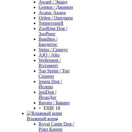
Award / Эвард
Gemon / Джимон
Acana/ Акана
Orijen / Ориджен
ТерриториЯ
ZooRing Dog /
ЗооРинг
Banditos /
Бандитос
Sirius / Сириус
AJO / Айо
Wellement /
Вэлэмент
Top Sprint / Топ
Спринт
Josera Dog /
Йозера
JosiDog /
ЙозиДог
Bavaro / Баваро
+ ЕЩЕ 18
Влажный корм
Royal Canin Dog /
Роял Канин