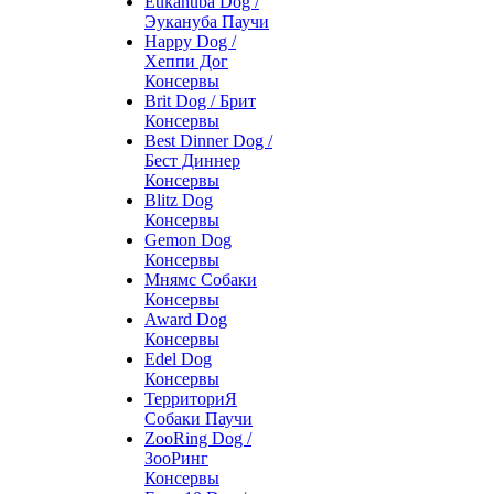
Eukanuba Dog /
Эукануба Паучи
Happy Dog /
Хеппи Дог
Консервы
Brit Dog / Брит
Консервы
Best Dinner Dog /
Бест Диннер
Консервы
Blitz Dog
Консервы
Gemon Dog
Консервы
Мнямс Собаки
Консервы
Award Dog
Консервы
Edel Dog
Консервы
ТерриториЯ
Собаки Паучи
ZooRing Dog /
ЗооРинг
Консервы