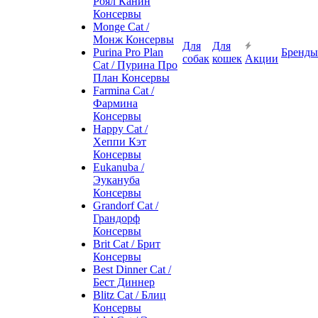
Роял Канин
Консервы
Monge Cat /
Монж Консервы
Для
Для
Purina Pro Plan
Бренды
собак
кошек
Акции
Cat / Пурина Про
План Консервы
Farmina Cat /
Фармина
Консервы
Happy Cat /
Хеппи Кэт
Консервы
Eukanuba /
Эукануба
Консервы
Grandorf Cat /
Грандорф
Консервы
Brit Cat / Брит
Консервы
Best Dinner Cat /
Бест Диннер
Blitz Cat / Блиц
Консервы