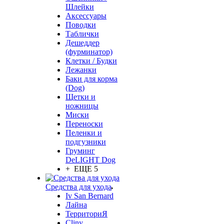
Шлейки
Аксессуары
Поводки
Таблички
Дешеддер
(фурминатор)
Клетки / Будки
Лежанки
Баки для корма
(Dog)
Щетки и
ножницы
Миски
Переноски
Пеленки и
подгузники
Груминг
DeLIGHT Dog
+ ЕЩЕ 5
Средства для ухода
Iv San Bernard
Лайна
ТерриториЯ
Cliny