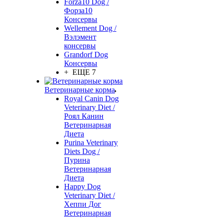
Forza10 Dog /
Форза10
Консервы
Wellement Dog /
Вэлэмент
консервы
Grandorf Dog
Консервы
+ ЕЩЕ 7
Ветеринарные корма
Royal Canin Dog
Veterinary Diet /
Роял Канин
Ветеринарная
Диета
Purina Veterinary
Diets Dog /
Пурина
Ветеринарная
Диета
Happy Dog
Veterinary Diet /
Хеппи Дог
Ветеринарная