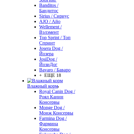
Banditos /
Бандитос
Sirius / Сириус
AJO / Айо
Wellement /
Вэлэмент
Top Sprint / Топ
Спринт
Josera Dog /
Йозера
JosiDog /
ЙозиДог
Bavaro / Баваро
+ ЕЩЕ 18
Влажный корм
Royal Canin Dog /
Роял Канин
Консервы
Monge Dog /
Монж Консервы
Farmina Dog /
Фармина
Консервы