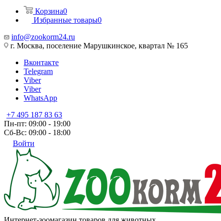
Корзина
0
Избранные товары
0
info@zookorm24.ru
г. Москва, поселение Марушкинское, квартал № 165
Вконтакте
Telegram
Viber
Viber
WhatsApp
+7 495 187 83 63
Пн-пт: 09:00 - 19:00
Сб-Вс: 09:00 - 18:00
Войти
Интернет-зоомагазин товаров для животных