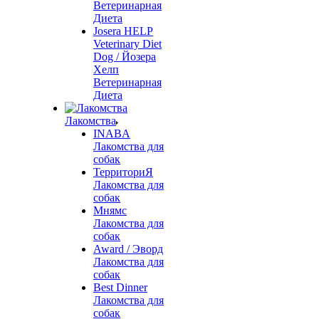
Ветеринарная
Диета
Josera HELP
Veterinary Diet
Dog / Йозера
Хелп
Ветеринарная
Диета
Лакомства
INABA
Лакомства для
собак
ТерриториЯ
Лакомства для
собак
Мнямс
Лакомства для
собак
Award / Эворд
Лакомства для
собак
Best Dinner
Лакомства для
собак