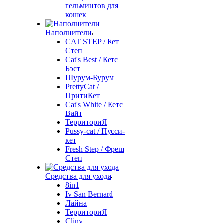
гельминтов для
кошек
Наполнители
CAT STEP / Кет
Степ
Cat's Best / Кетс
Бэст
Шурум-Бурум
PrettyCat /
ПритиКет
Cat's White / Кетс
Вайт
ТерриториЯ
Pussy-cat / Пусси-
кет
Fresh Step / Фреш
Степ
Средства для ухода
8in1
Iv San Bernard
Лайна
ТерриториЯ
Cliny