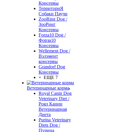
Консервы
ТерриториЯ
Собаки Паучи
ZooRing Dog /
ЗооРинг
Консервы
Forza10 Dog /
Форза10
Консервы
Wellement Dog /
Вэлэмент
консервы
Grandorf Dog
Консервы
+ ЕЩЕ 7
Ветеринарные корма
Royal Canin Dog
Veterinary Diet /
Роял Канин
Ветеринарная
Диета
Purina Veterinary
Diets Dog /
Пурина