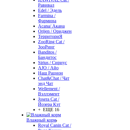
Равивал
Edel / Эдель
Farmina /
Фармина
Acana/ Акана
Orijen / Ориджен
ТерриториЯ
ZooRing Cat /
ЗооРинг
Banditos /
Бандитос
Sirius / Сириус
AJO / Айо
Наш Рацион
Chat&Chat / Чат
энд Чат
Wellement /
Вэллэмент
Josera Cat /
Йозера Кэт
+ ЕЩЕ 16
Влажный корм
Royal Canin Cat /