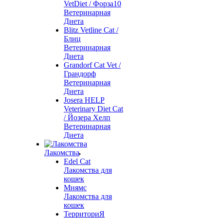
VetDiet / Форза10
Ветеринарная
Диета
Blitz Vetline Cat /
Блиц
Ветеринарная
Диета
Grandorf Cat Vet /
Грандорф
Ветеринарная
Диета
Josera HELP
Veterinary Diet Cat
/ Йозера Хелп
Ветеринарная
Диета
Лакомства
Edel Cat
Лакомства для
кошек
Мнямс
Лакомства для
кошек
ТерриториЯ