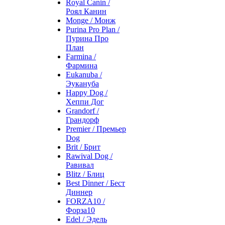
Royal Canin /
Роял Канин
Monge / Монж
Purina Pro Plan /
Пурина Про
План
Farmina /
Фармина
Eukanuba /
Эукануба
Happy Dog /
Хеппи Дог
Grandorf /
Грандорф
Premier / Премьер
Dog
Brit / Брит
Rawival Dog /
Равивал
Blitz / Блиц
Best Dinner / Бест
Диннер
FORZA10 /
Форза10
Edel / Эдель