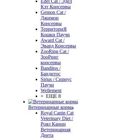
Edel Cat / Эдел
Кэт Консервы
Gemon Cat /
Джимон
Консервы
ТерриториЯ
Кошки Паучи
Award Cat /
Эвард Консервы
ZooRing Cat /
ЗооРинг
консервы
Banditos /
Бандитос
Sirius / Сириус
Паучи
Wellement
+ ЕЩЕ 8
Ветеринарные корма
Royal Canin Cat
Veterinary Diet /
Роял Канин
Ветеринарная
Диета