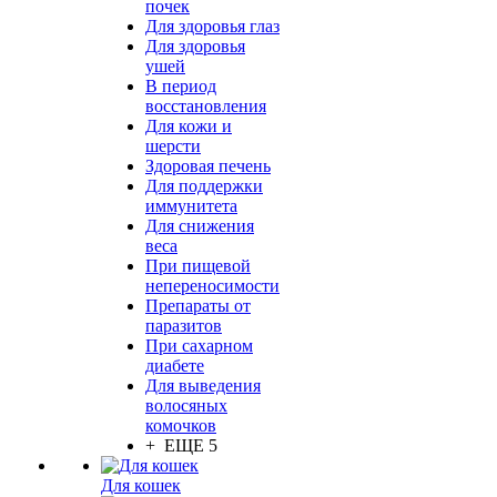
почек
Для здоровья глаз
Для здоровья
ушей
В период
восстановления
Для кожи и
шерсти
Здоровая печень
Для поддержки
иммунитета
Для снижения
веса
При пищевой
непереносимости
Препараты от
паразитов
При сахарном
диабете
Для выведения
волосяных
комочков
+ ЕЩЕ 5
Для кошек