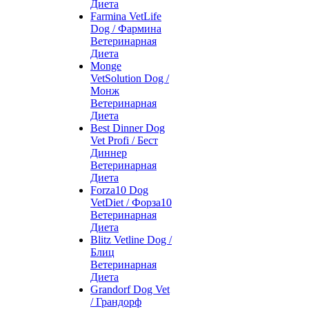
Диета
Farmina VetLife
Dog / Фармина
Ветеринарная
Диета
Monge
VetSolution Dog /
Монж
Ветеринарная
Диета
Best Dinner Dog
Vet Profi / Бест
Диннер
Ветеринарная
Диета
Forza10 Dog
VetDiet / Форза10
Ветеринарная
Диета
Blitz Vetline Dog /
Блиц
Ветеринарная
Диета
Grandorf Dog Vet
/ Грандорф