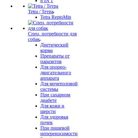
8 IN 1
Tetra / Тетра
Tetra ReptoMin
Спец. потребности для
собак
Диетический
корма
Препараты от
паразитов
Для опорно-
двигательного
аппарата
Для мочеполовой
системы
При сахарном
диабете
Для кожи и
шерсти
Для здоровья
почек
При пищевой
непереносимости