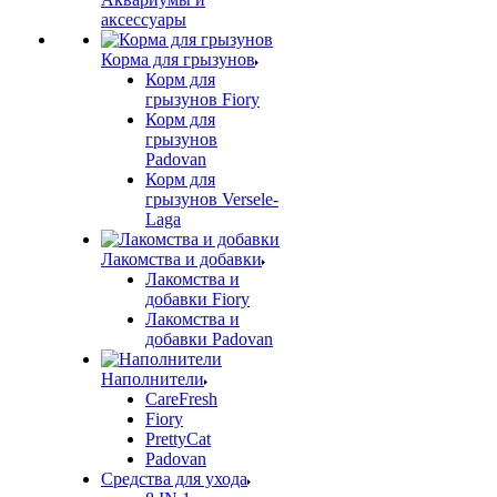
аксессуары
Корма для грызунов
Корм для
грызунов Fiory
Корм для
грызунов
Padovan
Корм для
грызунов Versele-
Laga
Лакомства и добавки
Лакомства и
добавки Fiory
Лакомства и
добавки Padovan
Наполнители
CareFresh
Fiory
PrettyCat
Padovan
Средства для ухода