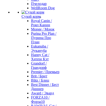
Пчелодар
WellRoom Dog
Сухой корм
Royal Canin /
Роял Канин
Monge / Монж
Purina Pro Plan /
Пурина Про
План
Eukanuba /
Эукануба
Happy Cat /
Хеппи Кэт
Grandorf /
Грандорф
Premier / Премьер
Brit / Брит
Blitz / Блиц
Best Dinner / Бест
Диннер
Award / Эвард
FORZA10 /
Форза10
RAWIVAL Cat /