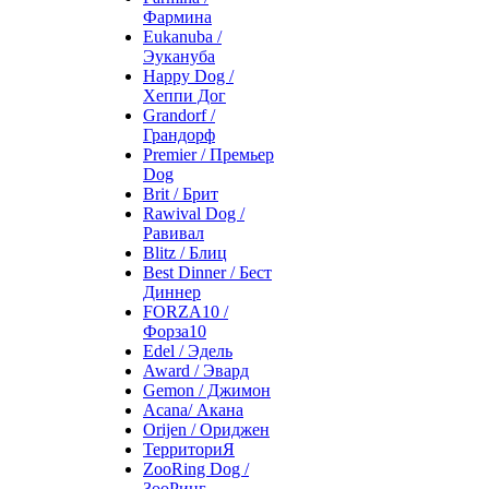
Фармина
Eukanuba /
Эукануба
Happy Dog /
Хеппи Дог
Grandorf /
Грандорф
Premier / Премьер
Dog
Brit / Брит
Rawival Dog /
Равивал
Blitz / Блиц
Best Dinner / Бест
Диннер
FORZA10 /
Форза10
Edel / Эдель
Award / Эвард
Gemon / Джимон
Acana/ Акана
Orijen / Ориджен
ТерриториЯ
ZooRing Dog /
ЗооРинг