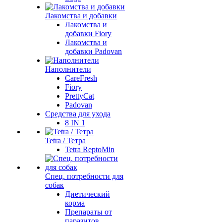
Лакомства и добавки
Лакомства и
добавки Fiory
Лакомства и
добавки Padovan
Наполнители
CareFresh
Fiory
PrettyCat
Padovan
Средства для ухода
8 IN 1
Tetra / Тетра
Tetra ReptoMin
Спец. потребности для
собак
Диетический
корма
Препараты от
паразитов