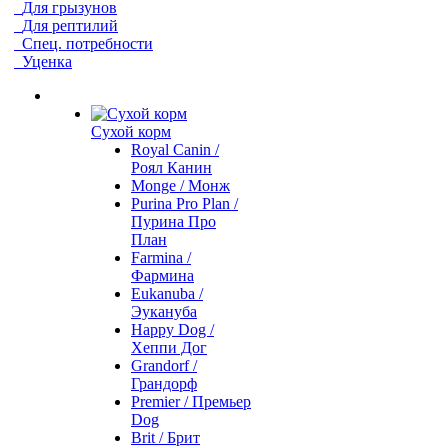
Для грызунов
Для рептилий
Спец. потребности
Уценка
Сухой корм
Royal Canin /
Роял Канин
Monge / Монж
Purina Pro Plan /
Пурина Про
План
Farmina /
Фармина
Eukanuba /
Эукануба
Happy Dog /
Хеппи Дог
Grandorf /
Грандорф
Premier / Премьер
Dog
Brit / Брит