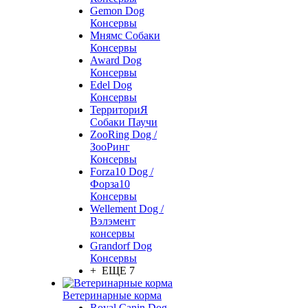
Gemon Dog
Консервы
Мнямс Собаки
Консервы
Award Dog
Консервы
Edel Dog
Консервы
ТерриториЯ
Собаки Паучи
ZooRing Dog /
ЗооРинг
Консервы
Forza10 Dog /
Форза10
Консервы
Wellement Dog /
Вэлэмент
консервы
Grandorf Dog
Консервы
+ ЕЩЕ 7
Ветеринарные корма
Royal Canin Dog