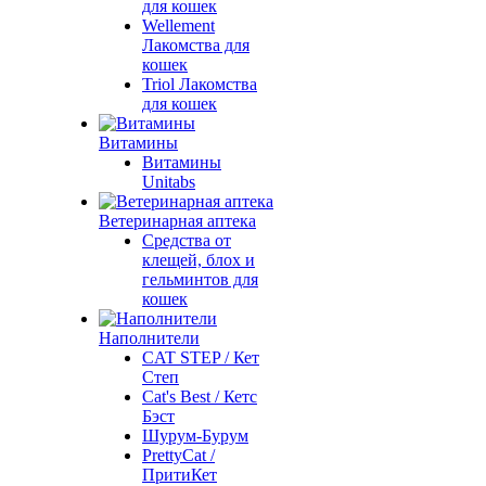
для кошек
Wellement
Лакомства для
кошек
Triol Лакомства
для кошек
Витамины
Витамины
Unitabs
Ветеринарная аптека
Средства от
клещей, блох и
гельминтов для
кошек
Наполнители
CAT STEP / Кет
Степ
Cat's Best / Кетс
Бэст
Шурум-Бурум
PrettyCat /
ПритиКет