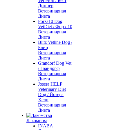
Vet Profi / Бест
Диннер
Ветеринарная
Диета
Forza10 Dog
VetDiet / Форза10
Ветеринарная
Диета
Blitz Vetline Dog /
Блиц
Ветеринарная
Диета
Grandorf Dog Vet
/ Грандорф
Ветеринарная
Диета
Josera HELP
Veterinary Diet
Dog / Йозера
Хелп
Ветеринарная
Диета
Лакомства
INABA