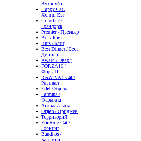
Эукануба
Happy Cat /
Хеппи Кэт
Grandorf /
Грандорф
Premier / Премьер
Brit / Брит
Blitz / Блиц
Best Dinner / Бест
Диннер
Award / Эвард
FORZA10 /
Форза10
RAWIVAL Cat /
Равивал
Edel / Эдель
Farmina /
Фармина
Acana/ Акана
Orijen / Ориджен
ТерриториЯ
ZooRing Cat /
ЗооРинг
Banditos /
Бандитос