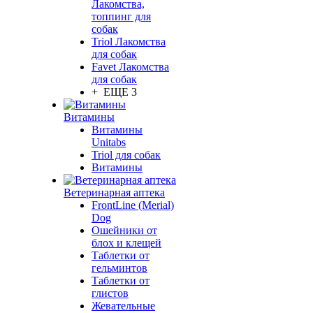
Лакомства,
топпинг для
собак
Triol Лакомства
для собак
Favet Лакомства
для собак
+ ЕЩЕ 3
Витамины
Витамины
Unitabs
Triol для собак
Витамины
Ветеринарная аптека
FrontLine (Merial)
Dog
Ошейники от
блох и клещей
Таблетки от
гельминтов
Таблетки от
глистов
Жевательные