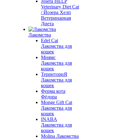
Josera HELP
Veterinary Diet Cat
/ Йозера Хелп
Ветеринарная
Диета
Лакомства
Edel Cat
Лакомства для
кошек
Мнямс
Лакомства для
кошек
ТерриториЯ
Лакомства для
кошек
Ферма кота
Фёдора
Monge Gift Cat
Лакомства для
кошек
INABA
Лакомства для
кошек
Molina Лакомства