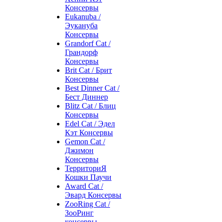
Консервы
Eukanuba /
Эукануба
Консервы
Grandorf Cat /
Грандорф
Консервы
Brit Cat / Брит
Консервы
Best Dinner Cat /
Бест Диннер
Blitz Cat / Блиц
Консервы
Edel Cat / Эдел
Кэт Консервы
Gemon Cat /
Джимон
Консервы
ТерриториЯ
Кошки Паучи
Award Cat /
Эвард Консервы
ZooRing Cat /
ЗооРинг
консервы