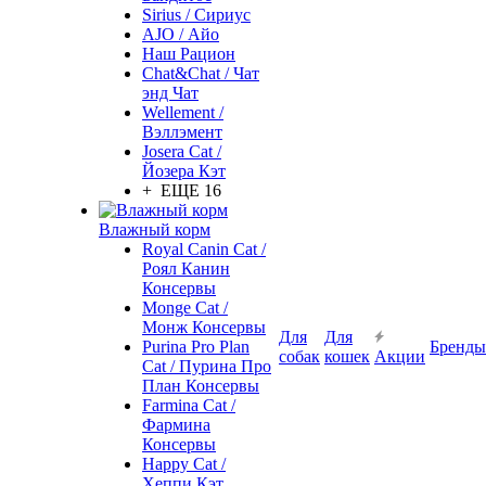
Sirius / Сириус
AJO / Айо
Наш Рацион
Chat&Chat / Чат
энд Чат
Wellement /
Вэллэмент
Josera Cat /
Йозера Кэт
+ ЕЩЕ 16
Влажный корм
Royal Canin Cat /
Роял Канин
Консервы
Monge Cat /
Монж Консервы
Для
Для
Purina Pro Plan
Бренды
собак
кошек
Акции
Cat / Пурина Про
План Консервы
Farmina Cat /
Фармина
Консервы
Happy Cat /
Хеппи Кэт