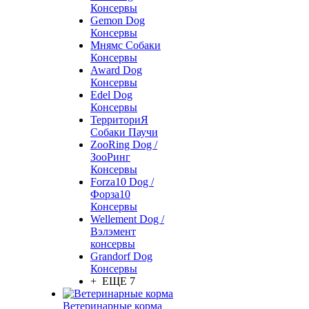
Консервы
Gemon Dog
Консервы
Мнямс Собаки
Консервы
Award Dog
Консервы
Edel Dog
Консервы
ТерриториЯ
Собаки Паучи
ZooRing Dog /
ЗооРинг
Консервы
Forza10 Dog /
Форза10
Консервы
Wellement Dog /
Вэлэмент
консервы
Grandorf Dog
Консервы
+ ЕЩЕ 7
Ветеринарные корма