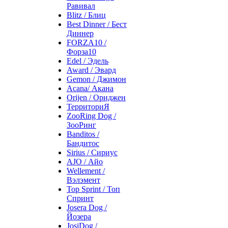
Равивал
Blitz / Блиц
Best Dinner / Бест
Диннер
FORZA10 /
Форза10
Edel / Эдель
Award / Эвард
Gemon / Джимон
Acana/ Акана
Orijen / Ориджен
ТерриториЯ
ZooRing Dog /
ЗооРинг
Banditos /
Бандитос
Sirius / Сириус
AJO / Айо
Wellement /
Вэлэмент
Top Sprint / Топ
Спринт
Josera Dog /
Йозера
JosiDog /