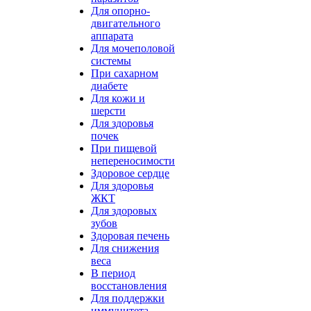
Для опорно-
двигательного
аппарата
Для мочеполовой
системы
При сахарном
диабете
Для кожи и
шерсти
Для здоровья
почек
При пищевой
непереносимости
Здоровое сердце
Для здоровья
ЖКТ
Для здоровых
зубов
Здоровая печень
Для снижения
веса
В период
восстановления
Для поддержки
иммунитета