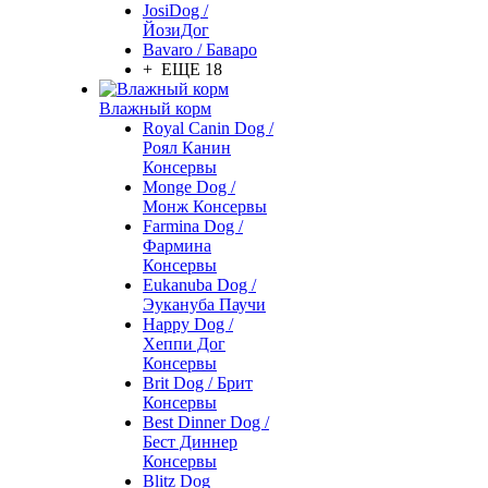
JosiDog /
ЙозиДог
Bavaro / Баваро
+ ЕЩЕ 18
Влажный корм
Royal Canin Dog /
Роял Канин
Консервы
Monge Dog /
Монж Консервы
Farmina Dog /
Фармина
Консервы
Eukanuba Dog /
Эукануба Паучи
Happy Dog /
Хеппи Дог
Консервы
Brit Dog / Брит
Консервы
Best Dinner Dog /
Бест Диннер
Консервы
Blitz Dog