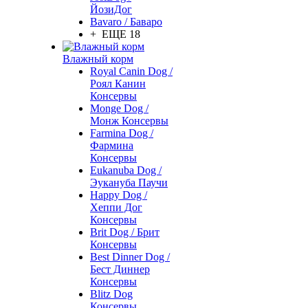
ЙозиДог
Bavaro / Баваро
+ ЕЩЕ 18
Влажный корм
Royal Canin Dog /
Роял Канин
Консервы
Monge Dog /
Монж Консервы
Farmina Dog /
Фармина
Консервы
Eukanuba Dog /
Эукануба Паучи
Happy Dog /
Хеппи Дог
Консервы
Brit Dog / Брит
Консервы
Best Dinner Dog /
Бест Диннер
Консервы
Blitz Dog
Консервы