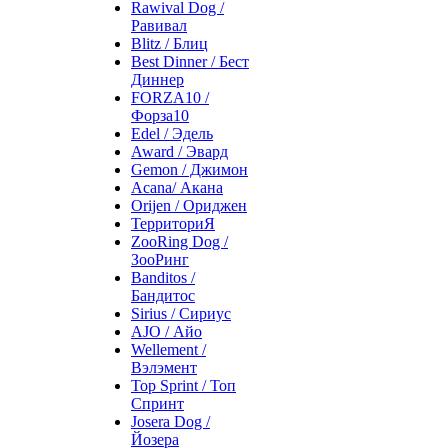
Rawival Dog /
Равивал
Blitz / Блиц
Best Dinner / Бест
Диннер
FORZA10 /
Форза10
Edel / Эдель
Award / Эвард
Gemon / Джимон
Acana/ Акана
Orijen / Ориджен
ТерриториЯ
ZooRing Dog /
ЗооРинг
Banditos /
Бандитос
Sirius / Сириус
AJO / Айо
Wellement /
Вэлэмент
Top Sprint / Топ
Спринт
Josera Dog /
Йозера