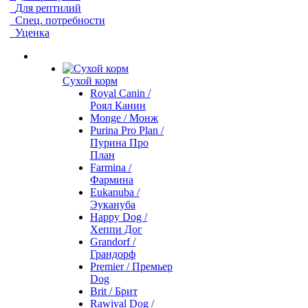
Для рептилий
Спец. потребности
Уценка
Сухой корм
Royal Canin /
Роял Канин
Monge / Монж
Purina Pro Plan /
Пурина Про
План
Farmina /
Фармина
Eukanuba /
Эукануба
Happy Dog /
Хеппи Дог
Grandorf /
Грандорф
Premier / Премьер
Dog
Brit / Брит
Rawival Dog /