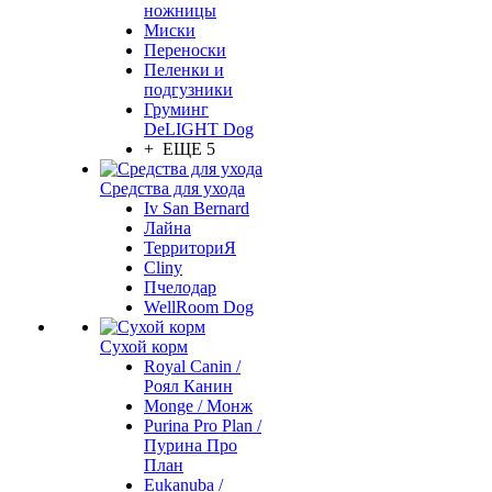
ножницы
Миски
Переноски
Пеленки и
подгузники
Груминг
DeLIGHT Dog
+ ЕЩЕ 5
Средства для ухода
Iv San Bernard
Лайна
ТерриториЯ
Cliny
Пчелодар
WellRoom Dog
Сухой корм
Royal Canin /
Роял Канин
Monge / Монж
Purina Pro Plan /
Пурина Про
План
Eukanuba /