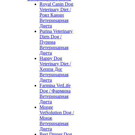
Royal Canin Dog
Veterinary Diet /
Роял Канин
Ветеринарная
Диета
Purina Veterinary
Diets Dog /
Пурина
Ветеринарная
Диета
Happy Dog
Veterinary Diet /
Хеппи Дог
Ветеринарная
Диета
Farmina VetLife
Dog / Фармина
Ветеринарная
Диета
Monge
VetSolution Dog /
Монж
Ветеринарная
Диета
Best Dinner Dog