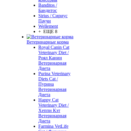
Banditos /
Бандитос
Sirius / Сириус
Паучи
Wellement
+ ЕЩЕ 8
Ветеринарные корма
Royal Canin Cat
Veterinary Diet /
Роял Канин
Ветеринарная
Диета
Purina Veterinary
Diets Cat /
Пурина
Ветеринарная
Диета
Happy Cat
Veterinary Diet /
Хеппи Кэт
Ветеринарная
Диета
Farmina VetLife