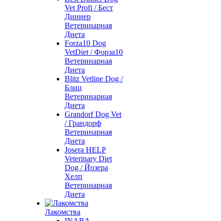
Vet Profi / Бест
Диннер
Ветеринарная
Диета
Forza10 Dog
VetDiet / Форза10
Ветеринарная
Диета
Blitz Vetline Dog /
Блиц
Ветеринарная
Диета
Grandorf Dog Vet
/ Грандорф
Ветеринарная
Диета
Josera HELP
Veterinary Diet
Dog / Йозера
Хелп
Ветеринарная
Диета
Лакомства
INABA