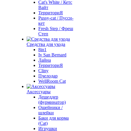
Cat's White / Кетс
Вайт
ТерриториЯ
Pussy-cat / Пусси-
кет
Fresh Step / Фреш
Степ
Средства для ухода
8in1
Iv San Bernard
Лайна
ТерриториЯ
Cliny
Пчелодар
WellRoom Cat
Аксессуары
Дешеддер
(фурминатор)
Ошейники /
шлейки
Баки для корма
(Cat)
Игрушки