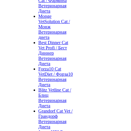
Cat / Фармина
Ветеринарная
Диета
Monge
VetSolution Cat /
Монж
Ветеринарная
диета
Best Dinner Cat
Vet Profi / Бест
Диннер
Ветеринарная
Диета
Forza10 Cat
VetDiet / Форза10
Ветеринарная
Диета
Blitz Vetline Cat /
Блиц
Ветеринарная
Диета
Grandorf Cat Vet /
Грандорф
Ветеринарная
Диета