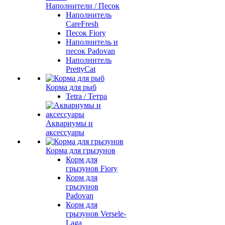
Наполнители / Песок
Наполнитель
CareFresh
Песок Fiory
Наполнитель и
песок Padovan
Наполнитель
PrettyCat
Корма для рыб
Tetra / Тетра
Аквариумы и
аксессуары
Корма для грызунов
Корм для
грызунов Fiory
Корм для
грызунов
Padovan
Корм для
грызунов Versele-
Laga