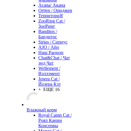
Acana/ Акана
Orijen / Ориджен
ТерриториЯ
ZooRing Cat /
ЗооРинг
Banditos /
Бандитос
Sirius / Сириус
AJO / Айо
Наш Рацион
Chat&Chat / Чат
энд Чат
Wellement /
Вэллэмент
Josera Cat /
Йозера Кэт
+ ЕЩЕ 16
Влажный корм
Royal Canin Cat /
Роял Канин
Консервы
Monge Cat /