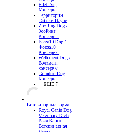
Edel Dog
Консервы
ТерриториЯ
Собаки Паучи
ZooRing Dog /
ЗооРинг
Консервы
Forza10 Dog /
Форза10
Консервы
Wellement Dog /
Вэлэмент
консервы
Grandorf Dog
Консервы
+ ЕЩЕ 7
Ветеринарные корма
Royal Canin Dog
Veterinary Diet /
Роял Канин
Ветеринарная
Диета