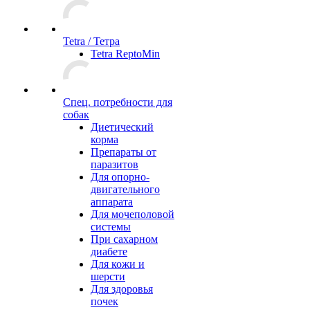
Tetra / Тетра
Tetra ReptoMin
Спец. потребности для
собак
Диетический
корма
Препараты от
паразитов
Для опорно-
двигательного
аппарата
Для мочеполовой
системы
При сахарном
диабете
Для кожи и
шерсти
Для здоровья
почек