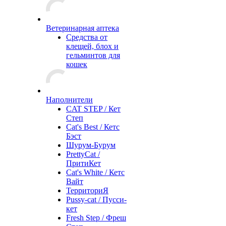
Ветеринарная аптека
Средства от
клещей, блох и
гельминтов для
кошек
Наполнители
CAT STEP / Кет
Степ
Cat's Best / Кетс
Бэст
Шурум-Бурум
PrettyCat /
ПритиКет
Cat's White / Кетс
Вайт
ТерриториЯ
Pussy-cat / Пусси-
кет
Fresh Step / Фреш