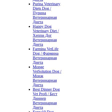
Purina Veterinary
Diets Dog /
Пурина
Ветеринарная
Диета
Happy Dog
Veterinary Diet /
Хеппи Дог
Ветеринарная
Диета
Farmina VetLife
Dog / Фармина
Ветеринарная
Диета
Monge
VetSolution Dog /
Монж
Ветеринарная
Диета
Best Dinner Dog
Vet Profi / Бест
Диннер
Ветеринарная
Диета
Forza10 Dog