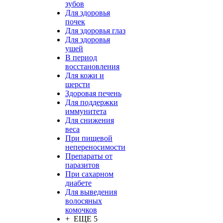
зубов
Для здоровья
почек
Для здоровья глаз
Для здоровья
ушей
В период
восстановления
Для кожи и
шерсти
Здоровая печень
Для поддержки
иммунитета
Для снижения
веса
При пищевой
непереносимости
Препараты от
паразитов
При сахарном
диабете
Для выведения
волосяных
комочков
+ ЕЩЕ 5