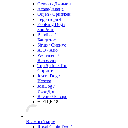
Gemon / Джимон
Acana/ Акана
Orijen / Ориджен
ТерриториЯ
ZooRing Dog /
ЗооРинг
Banditos /
Бандитос
Sirius / Сириус
AJO / Айо
Wellement /
Вэлэмент
Top Sprint / Топ
Спринт
Josera Dog /
Йозера
JosiDog /
ЙозиДог
Bavaro / Баваро
+ ЕЩЕ 18
Влажный корм
Royal Canin Dog /