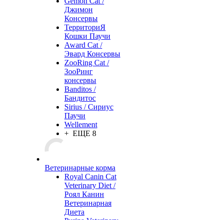
Gemon Cat /
Джимон
Консервы
ТерриториЯ
Кошки Паучи
Award Cat /
Эвард Консервы
ZooRing Cat /
ЗооРинг
консервы
Banditos /
Бандитос
Sirius / Сириус
Паучи
Wellement
+ ЕЩЕ 8
Ветеринарные корма
Royal Canin Cat
Veterinary Diet /
Роял Канин
Ветеринарная
Диета