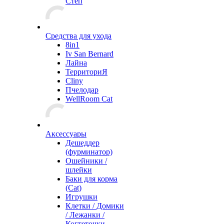
Степ
Средства для ухода
8in1
Iv San Bernard
Лайна
ТерриториЯ
Cliny
Пчелодар
WellRoom Cat
Аксессуары
Дешеддер
(фурминатор)
Ошейники /
шлейки
Баки для корма
(Cat)
Игрушки
Клетки / Домики
/ Лежанки /
Когтеточки