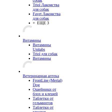
собак
Triol Лакомства
для собак
Favet Лакомства
для собак
+ ЕЩЕ 3
Витамины
Витамины
Unitabs
Triol для собак
Витамины
Ветеринарная аптека
FrontLine (Merial)
Dog
Ошейники от
блох и клещей
Таблетки от
гельминтов
Таблетки от
глистов