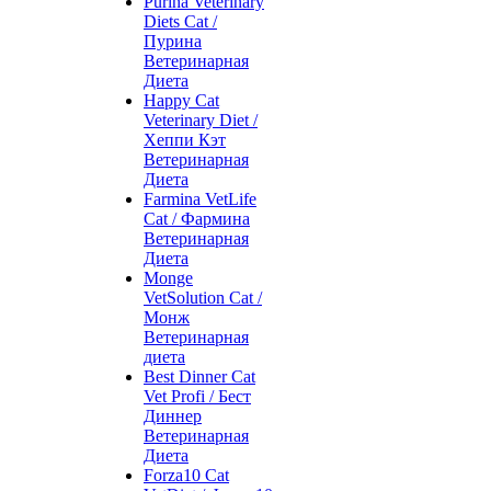
Purina Veterinary
Diets Cat /
Пурина
Ветеринарная
Диета
Happy Cat
Veterinary Diet /
Хеппи Кэт
Ветеринарная
Диета
Farmina VetLife
Cat / Фармина
Ветеринарная
Диета
Monge
VetSolution Cat /
Монж
Ветеринарная
диета
Best Dinner Cat
Vet Profi / Бест
Диннер
Ветеринарная
Диета
Forza10 Cat