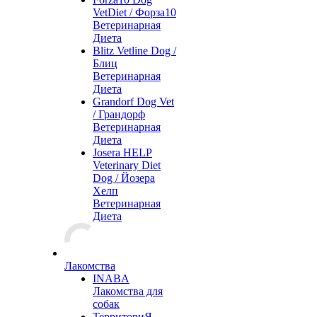
VetDiet / Форза10
Ветеринарная
Диета
Blitz Vetline Dog /
Блиц
Ветеринарная
Диета
Grandorf Dog Vet
/ Грандорф
Ветеринарная
Диета
Josera HELP
Veterinary Diet
Dog / Йозера
Хелп
Ветеринарная
Диета
Лакомства
INABA
Лакомства для
собак
ТерриториЯ