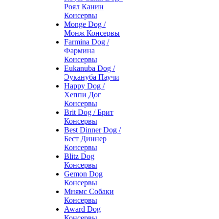
Роял Канин
Консервы
Monge Dog /
Монж Консервы
Farmina Dog /
Фармина
Консервы
Eukanuba Dog /
Эукануба Паучи
Happy Dog /
Хеппи Дог
Консервы
Brit Dog / Брит
Консервы
Best Dinner Dog /
Бест Диннер
Консервы
Blitz Dog
Консервы
Gemon Dog
Консервы
Мнямс Собаки
Консервы
Award Dog
Консервы