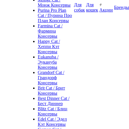
Для
Для
Монж Консервы
Бренды
собак
кошек
Акции
Purina Pro Plan
Cat / Пурина Про
План Консервы
Farmina Cat /
Фармина
Консервы
Happy Cat /
Хеппи Кэт
Консервы
Eukanuba /
Эукануба
Консервы
Grandorf Cat /
Грандорф
Консервы
Brit Cat / Брит
Консервы
Best Dinner Cat /
Бест Диннер
Blitz Cat / Блиц
Консервы
Edel Cat / Эдел
Кэт Консервы