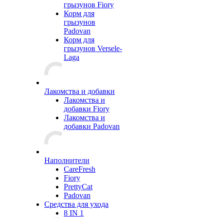
грызунов Fiory
Корм для
грызунов
Padovan
Корм для
грызунов Versele-
Laga
Лакомства и добавки
Лакомства и
добавки Fiory
Лакомства и
добавки Padovan
Наполнители
CareFresh
Fiory
PrettyCat
Padovan
Средства для ухода
8 IN 1