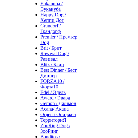
Eukanuba /
Эукануба
Happy Dog /
Хеппи Дог
Grandorf /
Грандорф
Premier / Премьер
Dog
Brit / Брит
Rawival Dog /
Равивал
Blitz / Блиц
Best Dinner / Бест
Диннер
FORZA10 /
Форза10
Edel / Эдель
Award / Эвард
Gemon / Джимон
Acana/ Акана
Orijen / Ориджен
ТерриториЯ
ZooRing Dog /
ЗооРинг
Banditos /