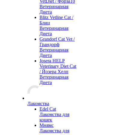
VetDiet / Форза10
Ветеринарная
Диета
Blitz Vetline Cat /
Блиц
Ветеринарная
Диета
Grandorf Cat Vet /
Грандорф
Ветеринарная
Диета
Josera HELP
Veterinary Diet Cat
/ Йозера Хелп
Ветеринарная
Диета
Лакомства
Edel Cat
Лакомства для
кошек
Мнямс
Лакомства для