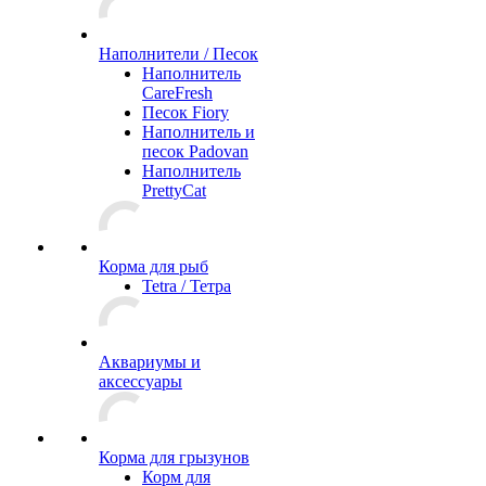
Наполнители / Песок
Наполнитель
CareFresh
Песок Fiory
Наполнитель и
песок Padovan
Наполнитель
PrettyCat
Корма для рыб
Tetra / Тетра
Аквариумы и
аксессуары
Корма для грызунов
Корм для