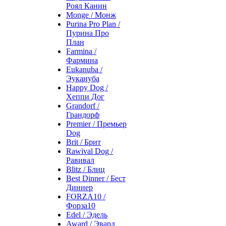
Роял Канин
Monge / Монж
Purina Pro Plan /
Пурина Про
План
Farmina /
Фармина
Eukanuba /
Эукануба
Happy Dog /
Хеппи Дог
Grandorf /
Грандорф
Premier / Премьер
Dog
Brit / Брит
Rawival Dog /
Равивал
Blitz / Блиц
Best Dinner / Бест
Диннер
FORZA10 /
Форза10
Edel / Эдель
Award / Эвард