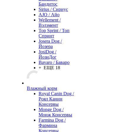
Бандитос
Sirius / Сириус
AJO / Айо
Wellement /
Вэлэмент
Top Sprint / Топ
Спринт
Josera Dog /
Йозера
JosiDog /
ЙозиДог
Bavaro / Баваро
+ ЕЩЕ 18
Влажный корм
Royal Canin Dog /
Роял Канин
Консервы
Monge Dog /
Монж Консервы
Farmina Dog /
Фармина
Консервы