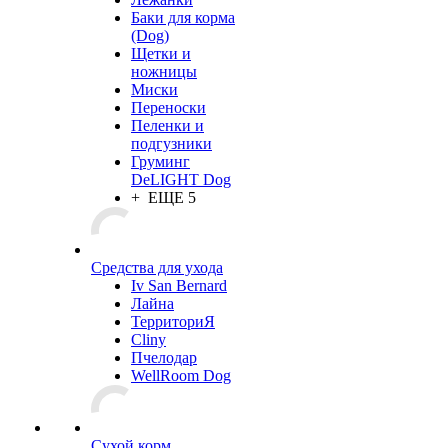
Баки для корма
(Dog)
Щетки и
ножницы
Миски
Переноски
Пеленки и
подгузники
Груминг
DeLIGHT Dog
+ ЕЩЕ 5
Средства для ухода
Iv San Bernard
Лайна
ТерриториЯ
Cliny
Пчелодар
WellRoom Dog
Сухой корм