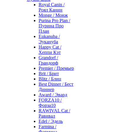
Royal Canin /
Роял Канин
Monge / Монж
Purina Pro Plan /
Пурина Про
План
Eukanuba /
Эукануба
Happy Cat /
Хеппи Кэт
Grandorf /
Грандорф
Premier / Премьер
Brit / Брит
Blitz / Блиц
Best Dinner / Бест
Диннер
Award / Эвард
FORZA10 /
Форза10
RAWIVAL Cat /
Равивал
Edel / Эдель
Farmina /
Фармина