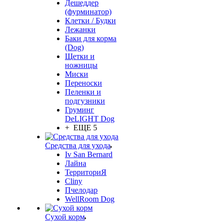
Дешеддер
(фурминатор)
Клетки / Будки
Лежанки
Баки для корма
(Dog)
Щетки и
ножницы
Миски
Переноски
Пеленки и
подгузники
Груминг
DeLIGHT Dog
+ ЕЩЕ 5
Средства для ухода
Iv San Bernard
Лайна
ТерриториЯ
Cliny
Пчелодар
WellRoom Dog
Сухой корм