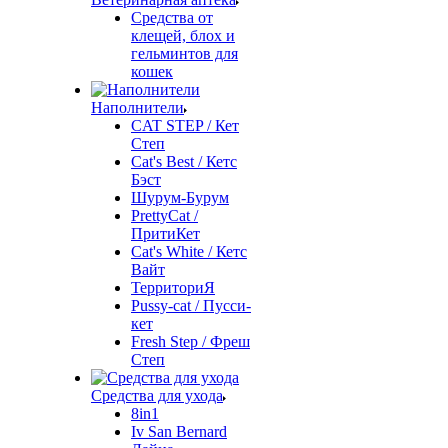
Средства от
клещей, блох и
гельминтов для
кошек
Наполнители
CAT STEP / Кет
Степ
Cat's Best / Кетс
Бэст
Шурум-Бурум
PrettyCat /
ПритиКет
Cat's White / Кетс
Вайт
ТерриториЯ
Pussy-cat / Пусси-
кет
Fresh Step / Фреш
Степ
Средства для ухода
8in1
Iv San Bernard