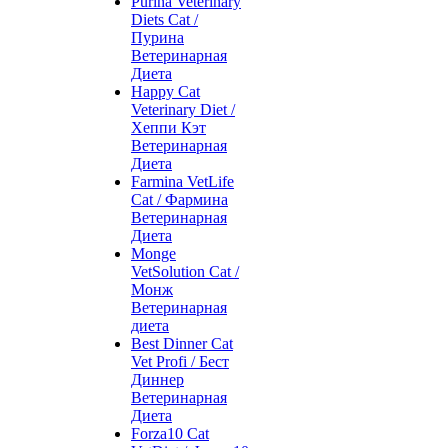
Purina Veterinary
Diets Cat /
Пурина
Ветеринарная
Диета
Happy Cat
Veterinary Diet /
Хеппи Кэт
Ветеринарная
Диета
Farmina VetLife
Cat / Фармина
Ветеринарная
Диета
Monge
VetSolution Cat /
Монж
Ветеринарная
диета
Best Dinner Cat
Vet Profi / Бест
Диннер
Ветеринарная
Диета
Forza10 Cat