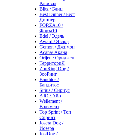
Равивал
Blitz / Блиц
Best Dinner / Бест
Диннер
FORZA10 /
Форза10
Edel / Эдель
Award / Эвард
Gemon / Джимон
Acana/ Акана
Orijen / Ориджен
ТерриториЯ
ZooRing Dog /
ЗооРинг
Banditos /
Бандитос
Sirius / Сириус
AJO / Айо
Wellement /
Вэлэмент
Top Sprint / Топ
Спринт
Josera Dog /
Йозера
JosiDog /