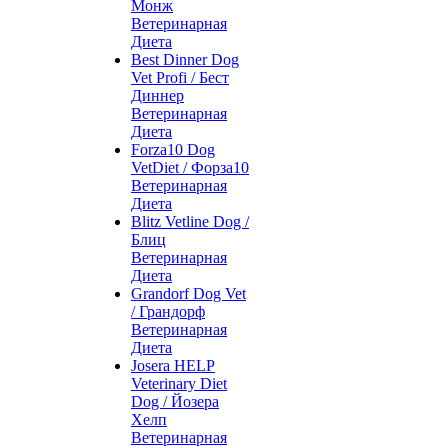
Монж
Ветеринарная
Диета
Best Dinner Dog
Vet Profi / Бест
Диннер
Ветеринарная
Диета
Forza10 Dog
VetDiet / Форза10
Ветеринарная
Диета
Blitz Vetline Dog /
Блиц
Ветеринарная
Диета
Grandorf Dog Vet
/ Грандорф
Ветеринарная
Диета
Josera HELP
Veterinary Diet
Dog / Йозера
Хелп
Ветеринарная