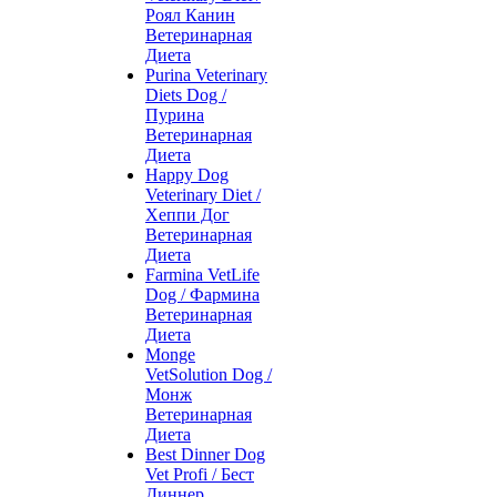
Роял Канин
Ветеринарная
Диета
Purina Veterinary
Diets Dog /
Пурина
Ветеринарная
Диета
Happy Dog
Veterinary Diet /
Хеппи Дог
Ветеринарная
Диета
Farmina VetLife
Dog / Фармина
Ветеринарная
Диета
Monge
VetSolution Dog /
Монж
Ветеринарная
Диета
Best Dinner Dog
Vet Profi / Бест
Диннер