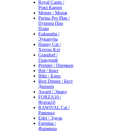
Royal Canin /
Роял Канин
Monge / Монж
Purina Pro Plan /
Пурина Про
План
Eukanuba /
Эукануба
Happy Cat /
Хеппи Кэт
Grandorf /
Грандорф
Premier / Премьер
Brit / Брит
Blitz / Блиц
Best Dinner / Бест
Диннер
Award / Эвард
FORZA10 /
Форза10
RAWIVAL Cat /
Равивал
Edel / Эдель
Farmina /
Фармина