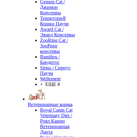
Gemon Cat /
Джимон
Консервы
ТерриториЯ
Кошки Паучи
Award Cat /
Эвард Консервы
ZooRing Cat /
ЗооРинг
консервы
Banditos /
Бандитос
Sirius / Сириус
Паучи
Wellement
+ ЕЩЕ 8
Ветеринарные корма
Royal Canin Cat
Veterinary Diet /
Роял Канин
Ветеринарная
Диета