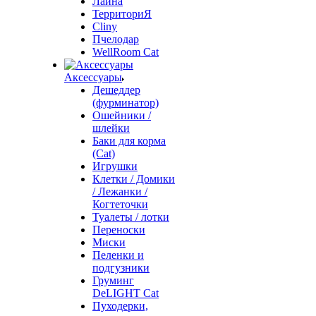
Лайна
ТерриториЯ
Cliny
Пчелодар
WellRoom Cat
Аксессуары
Дешеддер
(фурминатор)
Ошейники /
шлейки
Баки для корма
(Cat)
Игрушки
Клетки / Домики
/ Лежанки /
Когтеточки
Туалеты / лотки
Переноски
Миски
Пеленки и
подгузники
Груминг
DeLIGHT Cat
Пуходерки,