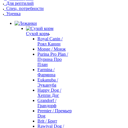
Для рептилий
Спец. потребности
Уценка
Сухой корм
Royal Canin /
Роял Канин
Monge / Монж
Purina Pro Plan /
Пурина Про
План
Farmina /
Фармина
Eukanuba /
Эукануба
Happy Dog /
Хеппи Дог
Grandorf /
Грандорф
Premier / Премьер
Dog
Brit / Брит
Rawival Dog /