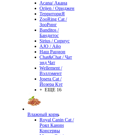
Acana/ Акана
Orijen / Ориджен
ТерриториЯ
ZooRing Cat /
ЗооРинг
Banditos /
Бандитос
Sirius / Сириус
AJO / Айо
Наш Рацион
Chat&Chat / Чат
энд Чат
Wellement /
Вэллэмент
Josera Cat /
Йозера Кэт
+ ЕЩЕ 16
Влажный корм
Royal Canin Cat /
Роял Канин
Консервы