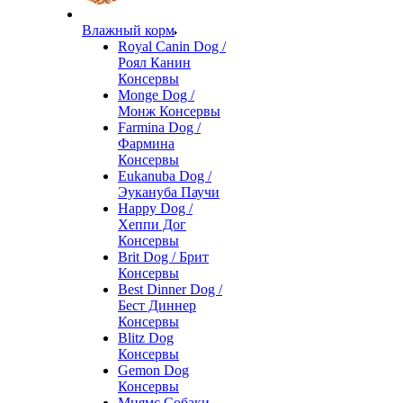
Влажный корм
Royal Canin Dog /
Роял Канин
Консервы
Monge Dog /
Монж Консервы
Farmina Dog /
Фармина
Консервы
Eukanuba Dog /
Эукануба Паучи
Happy Dog /
Хеппи Дог
Консервы
Brit Dog / Брит
Консервы
Best Dinner Dog /
Бест Диннер
Консервы
Blitz Dog
Консервы
Gemon Dog
Консервы
Мнямс Собаки