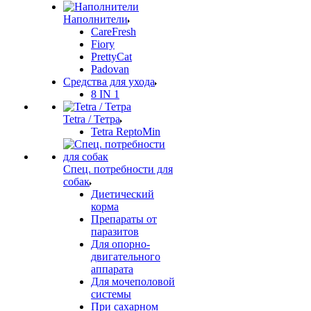
Наполнители
CareFresh
Fiory
PrettyCat
Padovan
Средства для ухода
8 IN 1
Tetra / Тетра
Tetra ReptoMin
Спец. потребности для
собак
Диетический
корма
Препараты от
паразитов
Для опорно-
двигательного
аппарата
Для мочеполовой
системы
При сахарном