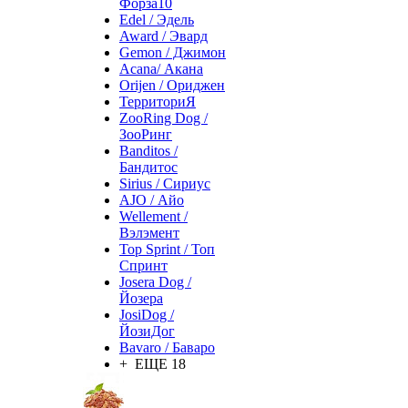
Форза10
Edel / Эдель
Award / Эвард
Gemon / Джимон
Acana/ Акана
Orijen / Ориджен
ТерриториЯ
ZooRing Dog /
ЗооРинг
Banditos /
Бандитос
Sirius / Сириус
AJO / Айо
Wellement /
Вэлэмент
Top Sprint / Топ
Спринт
Josera Dog /
Йозера
JosiDog /
ЙозиДог
Bavaro / Баваро
+ ЕЩЕ 18