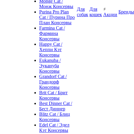
Monge Cat /
Монж Консервы
Для
Для
Purina Pro Plan
Бренды
собак
кошек
Акции
Cat / Пурина Про
План Консервы
Farmina Cat /
Фармина
Консервы
Happy Cat /
Хеппи Кэт
Консервы
Eukanuba /
Эукануба
Консервы
Grandorf Cat /
Грандорф
Консервы
Brit Cat / Брит
Консервы
Best Dinner Cat /
Бест Диннер
Blitz Cat / Блиц
Консервы
Edel Cat / Эдел
Кэт Консервы