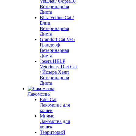
VetDiet / Форза10
Ветеринарная
Диета
Blitz Vetline Cat /
Блиц
Ветеринарная
Диета
Grandorf Cat Vet /
Грандорф
Ветеринарная
Диета
Josera HELP
Veterinary Diet Cat
/ Йозера Хелп
Ветеринарная
Диета
Лакомства
Edel Cat
Лакомства для
кошек
Мнямс
Лакомства для
кошек
ТерриториЯ