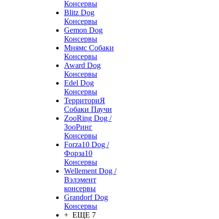
Консервы
Blitz Dog
Консервы
Gemon Dog
Консервы
Мнямс Собаки
Консервы
Award Dog
Консервы
Edel Dog
Консервы
ТерриториЯ
Собаки Паучи
ZooRing Dog /
ЗооРинг
Консервы
Forza10 Dog /
Форза10
Консервы
Wellement Dog /
Вэлэмент
консервы
Grandorf Dog
Консервы
+ ЕЩЕ 7