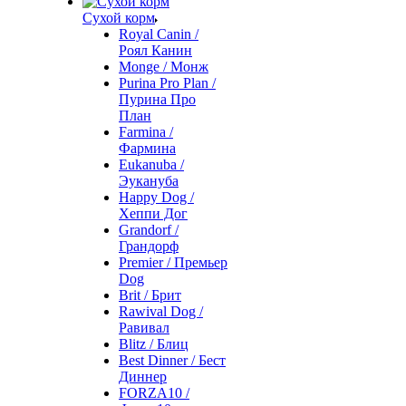
Сухой корм
Royal Canin /
Роял Канин
Monge / Монж
Purina Pro Plan /
Пурина Про
План
Farmina /
Фармина
Eukanuba /
Эукануба
Happy Dog /
Хеппи Дог
Grandorf /
Грандорф
Premier / Премьер
Dog
Brit / Брит
Rawival Dog /
Равивал
Blitz / Блиц
Best Dinner / Бест
Диннер
FORZA10 /