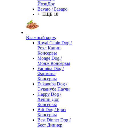
ЙозиДог
Bavaro / Баваро
+ ЕЩЕ 18
Влажный корм
Royal Canin Dog /
Роял Канин
Консервы
Monge Dog /
Монж Консервы
Farmina Dog /
Фармина
Консервы
Eukanuba Dog /
Эукануба Паучи
Happy Dog /
Хеппи Дог
Консервы
Brit Dog / Брит
Консервы
Best Dinner Dog /
Бест Диннер