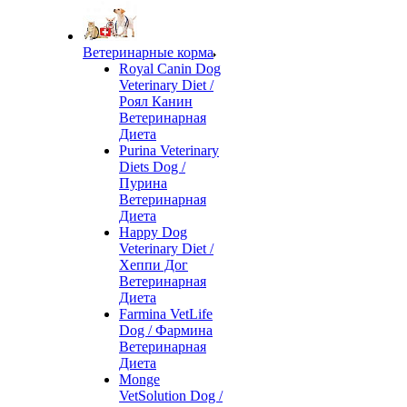
Ветеринарные корма
Royal Canin Dog
Veterinary Diet /
Роял Канин
Ветеринарная
Диета
Purina Veterinary
Diets Dog /
Пурина
Ветеринарная
Диета
Happy Dog
Veterinary Diet /
Хеппи Дог
Ветеринарная
Диета
Farmina VetLife
Dog / Фармина
Ветеринарная
Диета
Monge
VetSolution Dog /