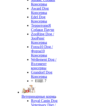
Консервы
Award Dog
Консервы
Edel Dog
Консервы
ТерриториЯ
Собаки Паучи
ZooRing Dog /
ЗооРинг
Консервы
Forza10 Dog /
Форза10
Консервы
Wellement Dog /
Вэлэмент
консервы
Grandorf Dog
Консервы
+ ЕЩЕ 7
Ветеринарные корма
Royal Canin Dog
Veterinary Diet /