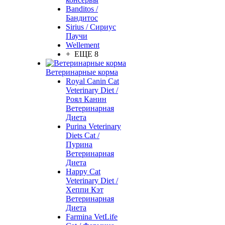
Banditos /
Бандитос
Sirius / Сириус
Паучи
Wellement
+ ЕЩЕ 8
Ветеринарные корма
Royal Canin Cat
Veterinary Diet /
Роял Канин
Ветеринарная
Диета
Purina Veterinary
Diets Cat /
Пурина
Ветеринарная
Диета
Happy Cat
Veterinary Diet /
Хеппи Кэт
Ветеринарная
Диета
Farmina VetLife