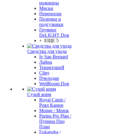
ножницы
Миски
Переноски
Пеленки и
подгузники
Груминг
DeLIGHT Dog
+ ЕЩЕ 5
Средства для ухода
Iv San Bernard
Лайна
ТерриториЯ
Cliny
Пчелодар
WellRoom Dog
Сухой корм
Royal Canin /
Роял Канин
Monge / Монж
Purina Pro Plan /
Пурина Про
План
Eukanuba /