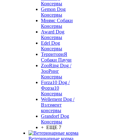
Консервы
Gemon Dog
Консервы
Мнямс Собаки
Консервы
Award Dog
Консервы
Edel Dog
Консервы
ТерриториЯ
Собаки Паучи
ZooRing Dog /
ЗооРинг
Консервы
Forza10 Dog /
Форза10
Консервы
Wellement Dog /
Вэлэмент
консервы
Grandorf Dog
Консервы
+ ЕЩЕ 7
Ветеринарные корма