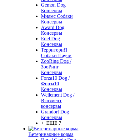
Gemon Dog
Консервы
Мнямс Собаки
Консервы
Award Dog
Консервы
Edel Dog
Консервы
ТерриториЯ
Собаки Паучи
ZooRing Dog /
ЗооРинг
Консервы
Forza10 Dog /
Форза10
Консервы
Wellement Dog /
Вэлэмент
консервы
Grandorf Dog
Консервы
+ ЕЩЕ 7
Ветеринарные корма
Royal Canin Dog