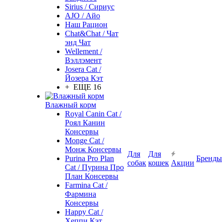
Sirius / Сириус
AJO / Айо
Наш Рацион
Chat&Chat / Чат
энд Чат
Wellement /
Вэллэмент
Josera Cat /
Йозера Кэт
+ ЕЩЕ 16
Влажный корм
Royal Canin Cat /
Роял Канин
Консервы
Monge Cat /
Монж Консервы
Для
Для
Purina Pro Plan
Бренды
собак
кошек
Акции
Cat / Пурина Про
План Консервы
Farmina Cat /
Фармина
Консервы
Happy Cat /
Хеппи Кэт