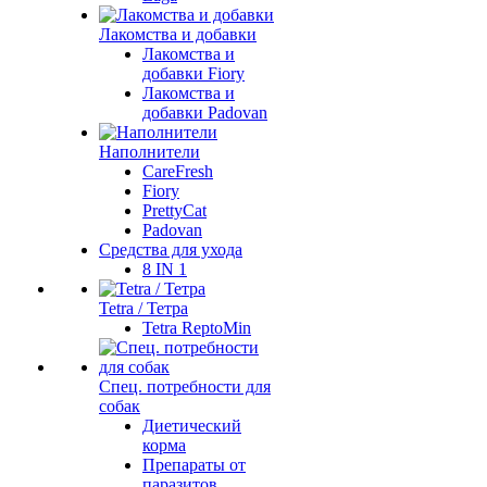
Лакомства и добавки
Лакомства и
добавки Fiory
Лакомства и
добавки Padovan
Наполнители
CareFresh
Fiory
PrettyCat
Padovan
Средства для ухода
8 IN 1
Tetra / Тетра
Tetra ReptoMin
Спец. потребности для
собак
Диетический
корма
Препараты от
паразитов