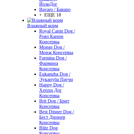
ЙозиДог
Bavaro / Баваро
+ ЕЩЕ 18
Влажный корм
Royal Canin Dog /
Роял Канин
Консервы
Monge Dog /
Монж Консервы
Farmina Dog /
Фармина
Консервы
Eukanuba Dog /
Эукануба Паучи
Happy Dog /
Хеппи Дог
Консервы
Brit Dog / Брит
Консервы
Best Dinner Dog /
Бест Диннер
Консервы
Blitz Dog
Консервы