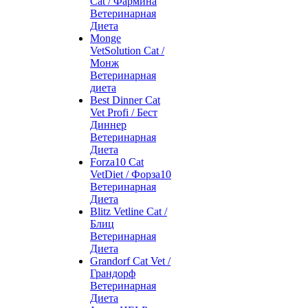
Cat / Фармина
Ветеринарная
Диета
Monge
VetSolution Cat /
Монж
Ветеринарная
диета
Best Dinner Cat
Vet Profi / Бест
Диннер
Ветеринарная
Диета
Forza10 Cat
VetDiet / Форза10
Ветеринарная
Диета
Blitz Vetline Cat /
Блиц
Ветеринарная
Диета
Grandorf Cat Vet /
Грандорф
Ветеринарная
Диета