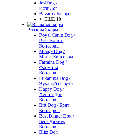
JosiDog /
ЙозиДог
Bavaro / Баваро
+ ЕЩЕ 18
Влажный корм
Royal Canin Dog /
Роял Канин
Консервы
Monge Dog /
Монж Консервы
Farmina Dog /
Фармина
Консервы
Eukanuba Dog /
Эукануба Паучи
Happy Dog /
Хеппи Дог
Консервы
Brit Dog / Брит
Консервы
Best Dinner Dog /
Бест Диннер
Консервы
Blitz Dog