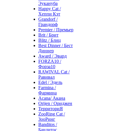
Эукануба
Happy Cat /
Хеппи Кэт
Grandorf /
Грандорф
Premier / Премьер
Brit / Брит
Blitz / Блиц
Best Dinner / Бест
Диннер
Award / Эвард
FORZA10 /
Форза10
RAWIVAL Cat /
Равивал
Edel / Эдель
Farmina /
Фармина
Acana/ Акана
Orijen / Ориджен
ТерриториЯ
ZooRing Cat /
ЗооРинг
Banditos /
Бандитос