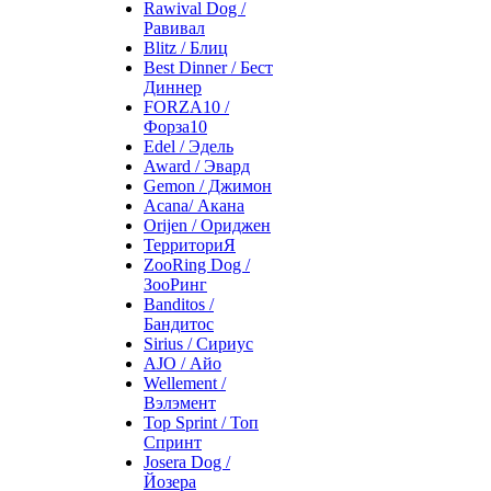
Rawival Dog /
Равивал
Blitz / Блиц
Best Dinner / Бест
Диннер
FORZA10 /
Форза10
Edel / Эдель
Award / Эвард
Gemon / Джимон
Acana/ Акана
Orijen / Ориджен
ТерриториЯ
ZooRing Dog /
ЗооРинг
Banditos /
Бандитос
Sirius / Сириус
AJO / Айо
Wellement /
Вэлэмент
Top Sprint / Топ
Спринт
Josera Dog /
Йозера