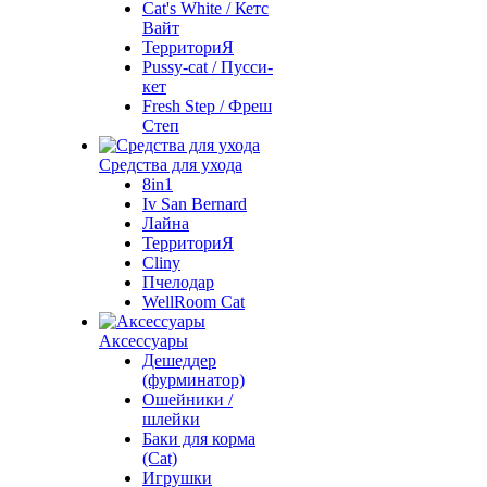
Cat's White / Кетс
Вайт
ТерриториЯ
Pussy-cat / Пусси-
кет
Fresh Step / Фреш
Степ
Средства для ухода
8in1
Iv San Bernard
Лайна
ТерриториЯ
Cliny
Пчелодар
WellRoom Cat
Аксессуары
Дешеддер
(фурминатор)
Ошейники /
шлейки
Баки для корма
(Cat)
Игрушки