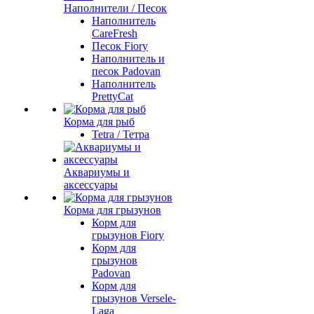
Наполнители / Песок
Наполнитель
CareFresh
Песок Fiory
Наполнитель и
песок Padovan
Наполнитель
PrettyCat
Корма для рыб
Tetra / Тетра
Аквариумы и
аксессуары
Корма для грызунов
Корм для
грызунов Fiory
Корм для
грызунов
Padovan
Корм для
грызунов Versele-
Laga