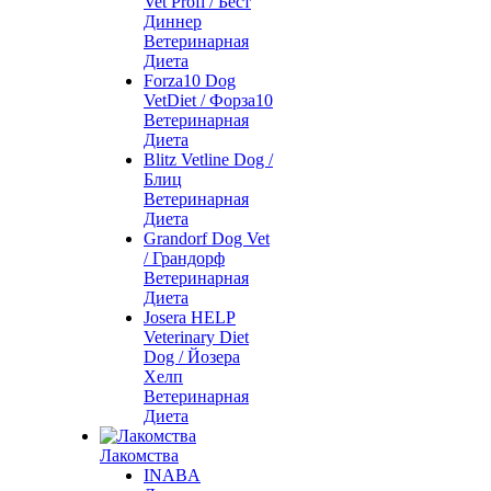
Vet Profi / Бест
Диннер
Ветеринарная
Диета
Forza10 Dog
VetDiet / Форза10
Ветеринарная
Диета
Blitz Vetline Dog /
Блиц
Ветеринарная
Диета
Grandorf Dog Vet
/ Грандорф
Ветеринарная
Диета
Josera HELP
Veterinary Diet
Dog / Йозера
Хелп
Ветеринарная
Диета
Лакомства
INABA