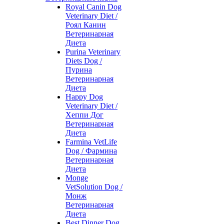
Royal Canin Dog
Veterinary Diet /
Роял Канин
Ветеринарная
Диета
Purina Veterinary
Diets Dog /
Пурина
Ветеринарная
Диета
Happy Dog
Veterinary Diet /
Хеппи Дог
Ветеринарная
Диета
Farmina VetLife
Dog / Фармина
Ветеринарная
Диета
Monge
VetSolution Dog /
Монж
Ветеринарная
Диета
Best Dinner Dog