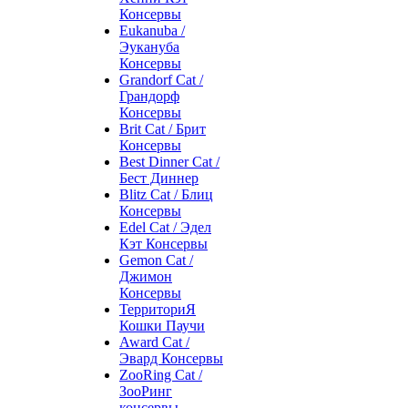
Консервы
Eukanuba /
Эукануба
Консервы
Grandorf Cat /
Грандорф
Консервы
Brit Cat / Брит
Консервы
Best Dinner Cat /
Бест Диннер
Blitz Cat / Блиц
Консервы
Edel Cat / Эдел
Кэт Консервы
Gemon Cat /
Джимон
Консервы
ТерриториЯ
Кошки Паучи
Award Cat /
Эвард Консервы
ZooRing Cat /
ЗооРинг
консервы