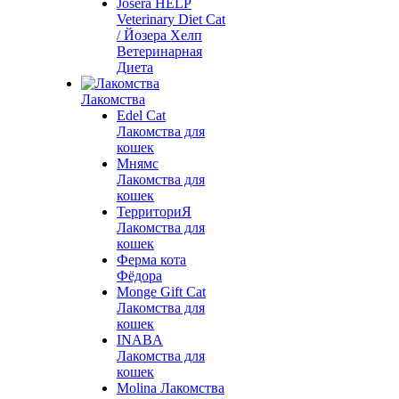
Josera HELP
Veterinary Diet Cat
/ Йозера Хелп
Ветеринарная
Диета
Лакомства
Edel Cat
Лакомства для
кошек
Мнямс
Лакомства для
кошек
ТерриториЯ
Лакомства для
кошек
Ферма кота
Фёдора
Monge Gift Cat
Лакомства для
кошек
INABA
Лакомства для
кошек
Molina Лакомства