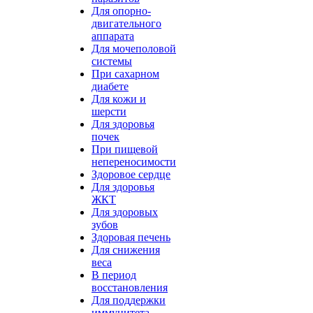
Для опорно-
двигательного
аппарата
Для мочеполовой
системы
При сахарном
диабете
Для кожи и
шерсти
Для здоровья
почек
При пищевой
непереносимости
Здоровое сердце
Для здоровья
ЖКТ
Для здоровых
зубов
Здоровая печень
Для снижения
веса
В период
восстановления
Для поддержки
иммунитета