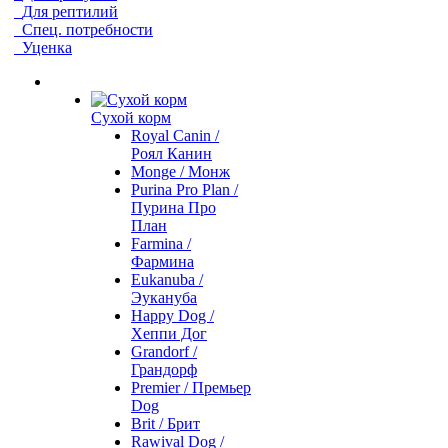
Для рептилий
Спец. потребности
Уценка
Сухой корм
Royal Canin /
Роял Канин
Monge / Монж
Purina Pro Plan /
Пурина Про
План
Farmina /
Фармина
Eukanuba /
Эукануба
Happy Dog /
Хеппи Дог
Grandorf /
Грандорф
Premier / Премьер
Dog
Brit / Брит
Rawival Dog /