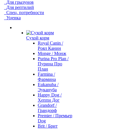
Для грызунов
Для рептилий
Спец. потребности
Уценка
Сухой корм
Royal Canin /
Роял Канин
Monge / Монж
Purina Pro Plan /
Пурина Про
План
Farmina /
Фармина
Eukanuba /
Эукануба
Happy Dog /
Хеппи Дог
Grandorf /
Грандорф
Premier / Премьер
Dog
Brit / Брит