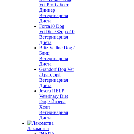
Vet Profi / Бест
Диннер
Ветеринарная
Диета
Forza10 Dog
VetDiet / Форза10
Ветеринарная
Диета
Blitz Vetline Dog /
Блиц
Ветеринарная
Диета
Grandorf Dog Vet
/ Грандорф
Ветеринарная
Диета
Josera HELP
Veterinary Diet
Dog / Йозера
Хелп
Ветеринарная
Диета
Лакомства
INABA