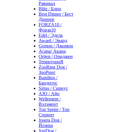
Равивал
Blitz / Блиц
Best Dinner / Бест
Диннер
FORZA10 /
Форза10
Edel / Эдель
Award / Эвард
Gemon / Джимон
Acana/ Акана
Orijen / Ориджен
ТерриториЯ
ZooRing Dog /
ЗооРинг
Banditos /
Бандитос
Sirius / Сириус
AJO / Айо
Wellement /
Вэлэмент
Top Sprint / Топ
Спринт
Josera Dog /
Йозера
JosiDog /