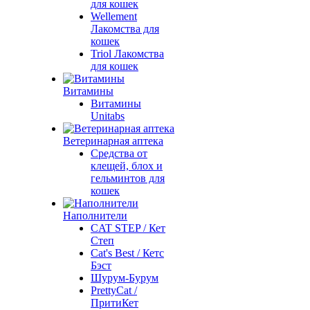
для кошек
Wellement
Лакомства для
кошек
Triol Лакомства
для кошек
Витамины
Витамины
Unitabs
Ветеринарная аптека
Средства от
клещей, блох и
гельминтов для
кошек
Наполнители
CAT STEP / Кет
Степ
Cat's Best / Кетс
Бэст
Шурум-Бурум
PrettyCat /
ПритиКет