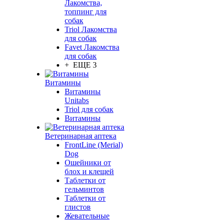
Лакомства,
топпинг для
собак
Triol Лакомства
для собак
Favet Лакомства
для собак
+ ЕЩЕ 3
Витамины
Витамины
Unitabs
Triol для собак
Витамины
Ветеринарная аптека
FrontLine (Merial)
Dog
Ошейники от
блох и клещей
Таблетки от
гельминтов
Таблетки от
глистов
Жевательные