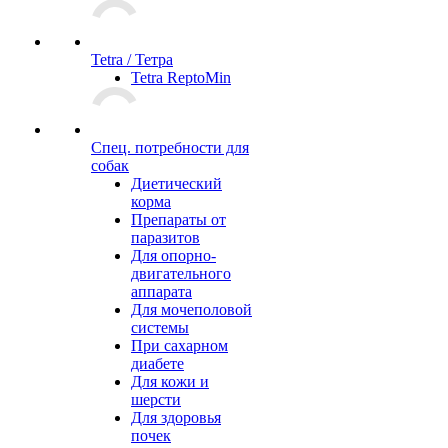
Tetra / Тетра
Tetra ReptoMin
Спец. потребности для
собак
Диетический
корма
Препараты от
паразитов
Для опорно-
двигательного
аппарата
Для мочеполовой
системы
При сахарном
диабете
Для кожи и
шерсти
Для здоровья
почек