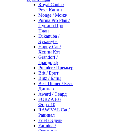
Royal Canin /
Роял Канин
Monge / Монж
Purina Pro Plan /
Пурина Про
План
Eukanuba /
Эукануба
Happy Cat /
Хеппи Кэт
Grandorf /
Грандорф
Premier / Премьер
Brit / Брит
Blitz / Блиц
Best Dinner / Бест
Диннер
Award / Эвард
FORZA10 /
Форза10
RAWIVAL Cat /
Равивал
Edel / Эдель
Farmina /
Фармина