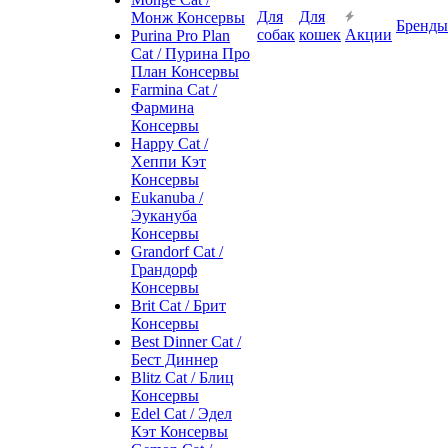
Для
Для
Монж Консервы
Бренды
собак
кошек
Акции
Purina Pro Plan
Cat / Пурина Про
План Консервы
Farmina Cat /
Фармина
Консервы
Happy Cat /
Хеппи Кэт
Консервы
Eukanuba /
Эукануба
Консервы
Grandorf Cat /
Грандорф
Консервы
Brit Cat / Брит
Консервы
Best Dinner Cat /
Бест Диннер
Blitz Cat / Блиц
Консервы
Edel Cat / Эдел
Кэт Консервы