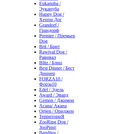
Eukanuba /
Эукануба
Happy Dog /
Хеппи Дог
Grandorf /
Грандорф
Premier / Премьер
Dog
Brit / Брит
Rawival Dog /
Равивал
Blitz / Блиц
Best Dinner / Бест
Диннер
FORZA10 /
Форза10
Edel / Эдель
Award / Эвард
Gemon / Джимон
Acana/ Акана
Orijen / Ориджен
ТерриториЯ
ZooRing Dog /
ЗооРинг
Banditos /