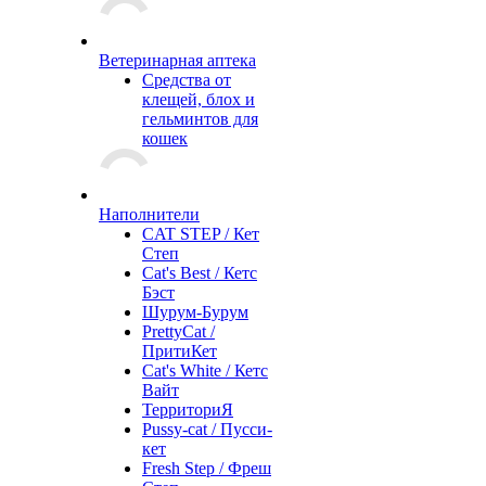
Ветеринарная аптека
Средства от
клещей, блох и
гельминтов для
кошек
Наполнители
CAT STEP / Кет
Степ
Cat's Best / Кетс
Бэст
Шурум-Бурум
PrettyCat /
ПритиКет
Cat's White / Кетс
Вайт
ТерриториЯ
Pussy-cat / Пусси-
кет
Fresh Step / Фреш