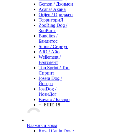
Gemon / Джимон
Acana/ Акана
Orijen / Ориджен
ТерриториЯ
ZooRing Dog /
ЗооРинг
Banditos /
Бандитос
Sirius / Сириус
AJO / Айо
Wellement /
Вэлэмент
Top Sprint / Топ
Спринт
Josera Dog /
Йозера
JosiDog /
ЙозиДог
Bavaro / Баваро
+ ЕЩЕ 18
Влажный корм
Royal Canin Dog /