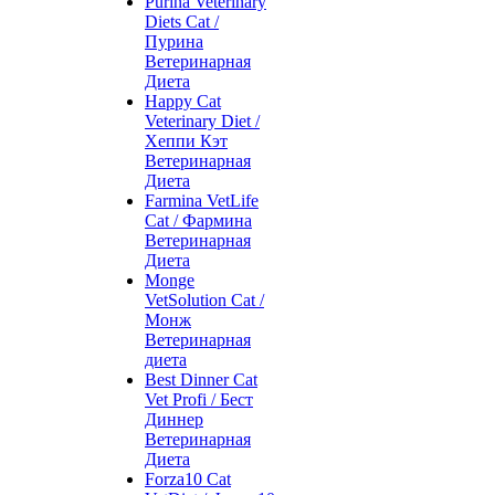
Purina Veterinary
Diets Cat /
Пурина
Ветеринарная
Диета
Happy Cat
Veterinary Diet /
Хеппи Кэт
Ветеринарная
Диета
Farmina VetLife
Cat / Фармина
Ветеринарная
Диета
Monge
VetSolution Cat /
Монж
Ветеринарная
диета
Best Dinner Cat
Vet Profi / Бест
Диннер
Ветеринарная
Диета
Forza10 Cat