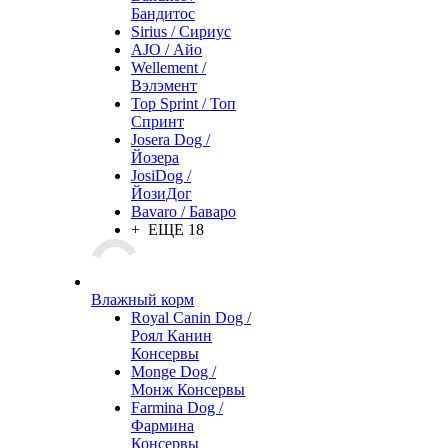
Бандитос
Sirius / Сириус
AJO / Айо
Wellement /
Вэлэмент
Top Sprint / Топ
Спринт
Josera Dog /
Йозера
JosiDog /
ЙозиДог
Bavaro / Баваро
+ ЕЩЕ 18
Влажный корм
Royal Canin Dog /
Роял Канин
Консервы
Monge Dog /
Монж Консервы
Farmina Dog /
Фармина
Консервы