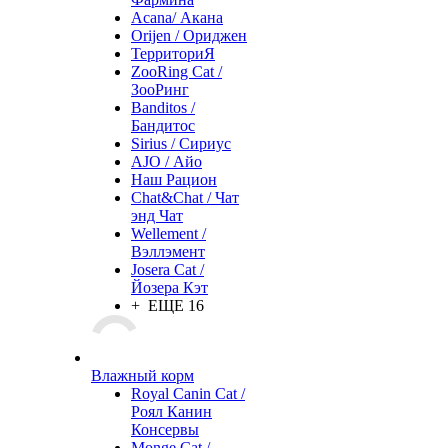
Acana/ Акана
Orijen / Ориджен
ТерриториЯ
ZooRing Cat /
ЗооРинг
Banditos /
Бандитос
Sirius / Сириус
AJO / Айо
Наш Рацион
Chat&Chat / Чат
энд Чат
Wellement /
Вэллэмент
Josera Cat /
Йозера Кэт
+ ЕЩЕ 16
Влажный корм
Royal Canin Cat /
Роял Канин
Консервы
Monge Cat /