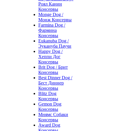
Роял Канин
Консервы
Monge Dog /
Монж Консервы
Farmina Dog /
Фармина
Консервы
Eukanuba Dog /
Эукануба Паучи
Happy Dog /
Хеппи Дог
Консервы
Brit Dog / Брит
Консервы
Best Dinner Dog /
Бест Диннер
Консервы
Blitz Dog
Консервы
Gemon Dog
Консервы
Мнямс Собаки
Консервы
Award Dog
Консервы