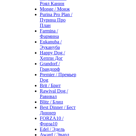
Роял Канин
Monge / Монж
Purina Pro Plan /
Пурина Про
План
Farmina /
Фармина
Eukanuba /
Эукануба
Happy Dog /
Хеппи Дог
Grandorf /
Грандорф
Premier / Премьер
Dog
Brit / Брит
Rawival Dog /
Равивал
Blitz / Блиц
Best Dinner / Бест
Диннер
FORZA10 /
Форза10
Edel / Эдель
Award / Эвард