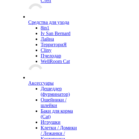
Степ
Средства для ухода
8in1
Iv San Bernard
Лайна
ТерриториЯ
Cliny
Пчелодар
WellRoom Cat
Аксессуары
Дешеддер
(фурминатор)
Ошейники /
шлейки
Баки для корма
(Cat)
Игрушки
Клетки / Домики
/ Лежанки /
Когтеточки