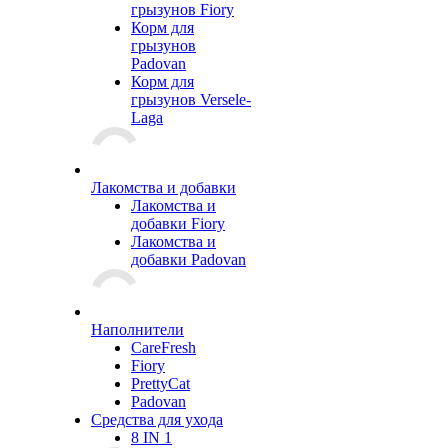
грызунов Fiory
Корм для
грызунов
Padovan
Корм для
грызунов Versele-
Laga
Лакомства и добавки
Лакомства и
добавки Fiory
Лакомства и
добавки Padovan
Наполнители
CareFresh
Fiory
PrettyCat
Padovan
Средства для ухода
8 IN 1