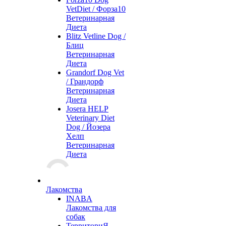
VetDiet / Форза10
Ветеринарная
Диета
Blitz Vetline Dog /
Блиц
Ветеринарная
Диета
Grandorf Dog Vet
/ Грандорф
Ветеринарная
Диета
Josera HELP
Veterinary Diet
Dog / Йозера
Хелп
Ветеринарная
Диета
Лакомства
INABA
Лакомства для
собак
ТерриториЯ