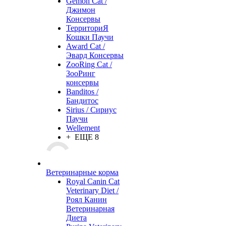
Gemon Cat /
Джимон
Консервы
ТерриториЯ
Кошки Паучи
Award Cat /
Эвард Консервы
ZooRing Cat /
ЗооРинг
консервы
Banditos /
Бандитос
Sirius / Сириус
Паучи
Wellement
+ ЕЩЕ 8
Ветеринарные корма
Royal Canin Cat
Veterinary Diet /
Роял Канин
Ветеринарная
Диета