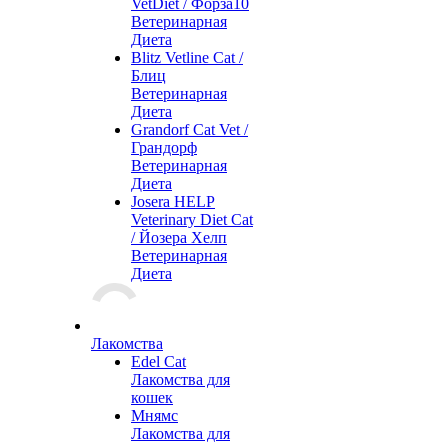
VetDiet / Форза10
Ветеринарная
Диета
Blitz Vetline Cat /
Блиц
Ветеринарная
Диета
Grandorf Cat Vet /
Грандорф
Ветеринарная
Диета
Josera HELP
Veterinary Diet Cat
/ Йозера Хелп
Ветеринарная
Диета
Лакомства
Edel Cat
Лакомства для
кошек
Мнямс
Лакомства для