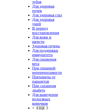
зубов
Для здоровья
почек
Для здоровья глаз
Для здоровья
ушей
В период
восстановления
Для кожи и
шерсти
Здоровая печень
Для поддержки
иммунитета
Для снижения
веса
При пищевой
непереносимости
Препараты от
паразитов
При сахарном
диабете
Для выведения
волосяных
комочков
+ ЕЩЕ 5