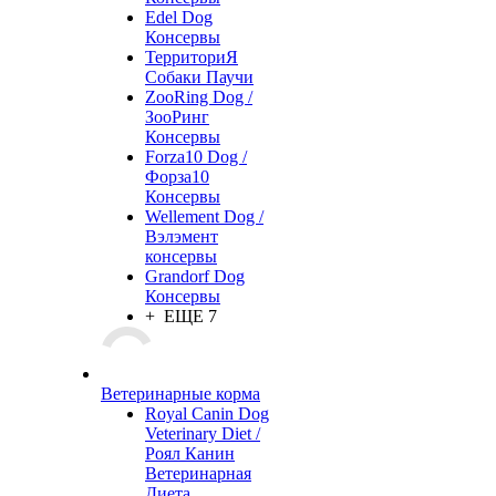
Edel Dog
Консервы
ТерриториЯ
Собаки Паучи
ZooRing Dog /
ЗооРинг
Консервы
Forza10 Dog /
Форза10
Консервы
Wellement Dog /
Вэлэмент
консервы
Grandorf Dog
Консервы
+ ЕЩЕ 7
Ветеринарные корма
Royal Canin Dog
Veterinary Diet /
Роял Канин
Ветеринарная
Диета