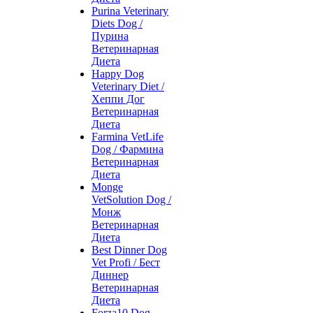
Purina Veterinary
Diets Dog /
Пурина
Ветеринарная
Диета
Happy Dog
Veterinary Diet /
Хеппи Дог
Ветеринарная
Диета
Farmina VetLife
Dog / Фармина
Ветеринарная
Диета
Monge
VetSolution Dog /
Монж
Ветеринарная
Диета
Best Dinner Dog
Vet Profi / Бест
Диннер
Ветеринарная
Диета
Forza10 Dog