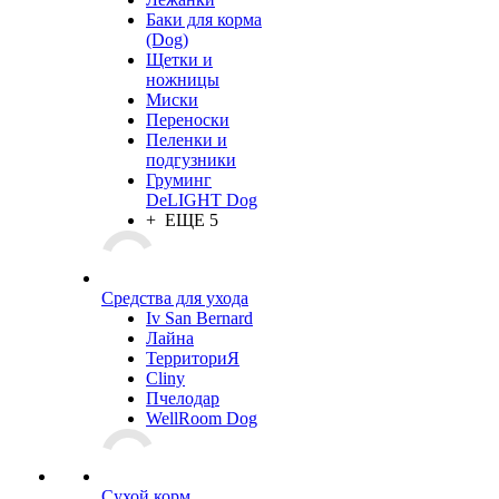
Баки для корма
(Dog)
Щетки и
ножницы
Миски
Переноски
Пеленки и
подгузники
Груминг
DeLIGHT Dog
+ ЕЩЕ 5
Средства для ухода
Iv San Bernard
Лайна
ТерриториЯ
Cliny
Пчелодар
WellRoom Dog
Сухой корм