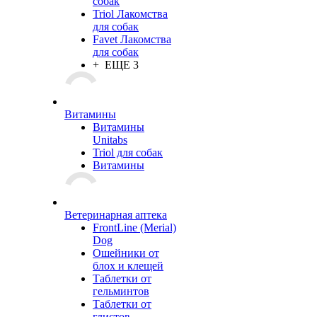
собак
Triol Лакомства
для собак
Favet Лакомства
для собак
+ ЕЩЕ 3
Витамины
Витамины
Unitabs
Triol для собак
Витамины
Ветеринарная аптека
FrontLine (Merial)
Dog
Ошейники от
блох и клещей
Таблетки от
гельминтов
Таблетки от
глистов