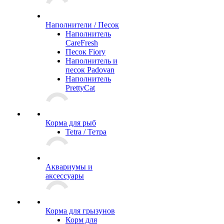
Наполнители / Песок
Наполнитель
CareFresh
Песок Fiory
Наполнитель и
песок Padovan
Наполнитель
PrettyCat
Корма для рыб
Tetra / Тетра
Аквариумы и
аксессуары
Корма для грызунов
Корм для