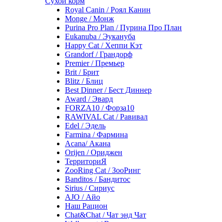
Сухой корм
Royal Canin / Роял Канин
Monge / Монж
Purina Pro Plan / Пурина Про План
Eukanuba / Эукануба
Happy Cat / Хеппи Кэт
Grandorf / Грандорф
Premier / Премьер
Brit / Брит
Blitz / Блиц
Best Dinner / Бест Диннер
Award / Эвард
FORZA10 / Форза10
RAWIVAL Cat / Равивал
Edel / Эдель
Farmina / Фармина
Acana/ Акана
Orijen / Ориджен
ТерриториЯ
ZooRing Cat / ЗооРинг
Banditos / Бандитос
Sirius / Сириус
AJO / Айо
Наш Рацион
Chat&Chat / Чат энд Чат