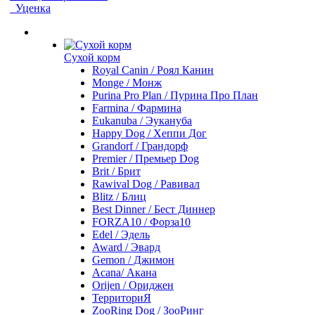
Уценка
Сухой корм
Royal Canin / Роял Канин
Monge / Монж
Purina Pro Plan / Пурина Про План
Farmina / Фармина
Eukanuba / Эукануба
Happy Dog / Хеппи Дог
Grandorf / Грандорф
Premier / Премьер Dog
Brit / Брит
Rawival Dog / Равивал
Blitz / Блиц
Best Dinner / Бест Диннер
FORZA10 / Форза10
Edel / Эдель
Award / Эвард
Gemon / Джимон
Acana/ Акана
Orijen / Ориджен
ТерриториЯ
ZooRing Dog / ЗооРинг