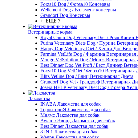
Forza10 Dog / Форза10 Консервы
Wellement Dog / Вэлэмент консервы
Grandorf Dog Консервы
+ ЕЩЕ 7
Ветеринарные корма
Royal Canin Dog Veterinary Diet / Роял Канин
Purina Veterinary Diets Dog / Пурина Ветерин
Happy Dog Veterinary Diet / Хеппи Дог Ветер
Farmina VetLife Dog / Фармина Ветеринарная
Monge VetSolution Dog / Монж Ветеринарная 
Best Dinner Dog Vet Profi / Бест Диннер Вете
Forza10 Dog VetDiet / Форза10 Ветеринарная 
Blitz Vetline Dog / Блиц Ветеринарная Диета
Grandorf Dog Vet / Грандорф Ветеринарная Ди
Josera HELP Veterinary Diet Dog / Йозера Хел
Лакомства
INABA Лакомства для собак
ТерриториЯ Лакомства для собак
Мнямс Лакомства для собак
Award / Эворд Лакомства для собак
Best Dinner Лакомства для собак
8 IN 1 Лакомства для собак
Wanpy Лакомства для собак