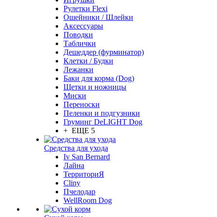
Рулетки Flexi
Ошейники / Шлейки
Аксессуары
Поводки
Таблички
Дешеддер (фурминатор)
Клетки / Будки
Лежанки
Баки для корма (Dog)
Щетки и ножницы
Миски
Переноски
Пеленки и подгузники
Груминг DeLIGHT Dog
+ ЕЩЕ 5
Средства для ухода
Iv San Bernard
Лайна
ТерриториЯ
Cliny
Пчелодар
WellRoom Dog