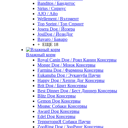
Banditos / Бандитос
Sirius / Сириус
AJO / Айо
Wellement / Вэлэмент
Top Sprint / Топ Спринт
Josera Dog / Йозера
JosiDog / ЙозиДог
Bavaro / Баваро
+ ЕЩЕ 18
Влажный корм
Royal Canin Dog / Роял Канин Консервы
Monge Dog / Монж Консервы
Farmina Dog / Фармина Консервы
Eukanuba Dog / Эукануба Паучи
Happy Dog / Хеппи Дог Консервы
Brit Dog / Брит Консервы
Best Dinner Dog / Бест Диннер Консервы
Blitz Dog Консервы
Gemon Dog Консервы
Мнямс Собаки Консервы
Award Dog Консервы
Edel Dog Консервы
ТерриториЯ Собаки Паучи
ZooRing Dog / ЗооРинг Консервы