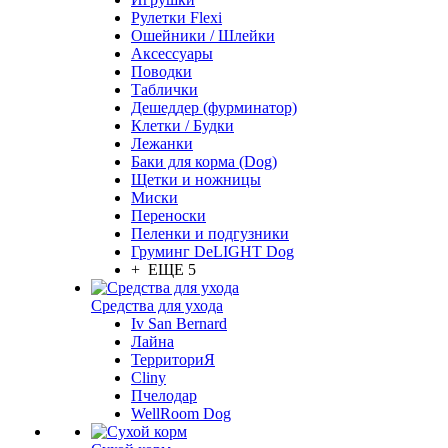
Рулетки Flexi
Ошейники / Шлейки
Аксессуары
Поводки
Таблички
Дешеддер (фурминатор)
Клетки / Будки
Лежанки
Баки для корма (Dog)
Щетки и ножницы
Миски
Переноски
Пеленки и подгузники
Груминг DeLIGHT Dog
+ ЕЩЕ 5
Средства для ухода
Iv San Bernard
Лайна
ТерриториЯ
Cliny
Пчелодар
WellRoom Dog