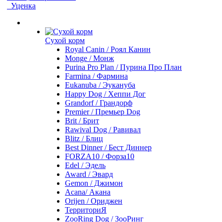
Уценка
Сухой корм
Royal Canin / Роял Канин
Monge / Монж
Purina Pro Plan / Пурина Про План
Farmina / Фармина
Eukanuba / Эукануба
Happy Dog / Хеппи Дог
Grandorf / Грандорф
Premier / Премьер Dog
Brit / Брит
Rawival Dog / Равивал
Blitz / Блиц
Best Dinner / Бест Диннер
FORZA10 / Форза10
Edel / Эдель
Award / Эвард
Gemon / Джимон
Acana/ Акана
Orijen / Ориджен
ТерриториЯ
ZooRing Dog / ЗооРинг