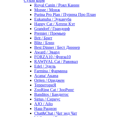
Сухой корм
Royal Canin / Роял Канин
Monge / Монж
Purina Pro Plan / Пурина Про План
Eukanuba / Эукануба
Happy Cat / Хеппи Кэт
Grandorf / Грандорф
Premier / Премьер
Brit / Брит
Blitz / Блиц
Best Dinner / Бест Диннер
Award / Эвард
FORZA10 / Форза10
RAWIVAL Cat / Равивал
Edel / Эдель
Farmina / Фармина
Acana/ Акана
Orijen / Ориджен
ТерриториЯ
ZooRing Cat / ЗооРинг
Banditos / Бандитос
Sirius / Сириус
AJO / Айо
Наш Рацион
Chat&Chat / Чат энд Чат