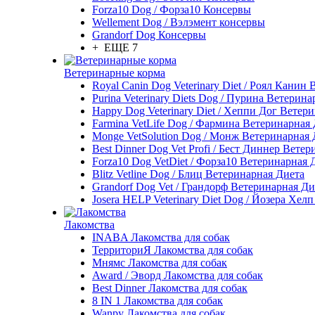
Forza10 Dog / Форза10 Консервы
Wellement Dog / Вэлэмент консервы
Grandorf Dog Консервы
+ ЕЩЕ 7
Ветеринарные корма
Royal Canin Dog Veterinary Diet / Роял Канин
Purina Veterinary Diets Dog / Пурина Ветерин
Happy Dog Veterinary Diet / Хеппи Дог Ветер
Farmina VetLife Dog / Фармина Ветеринарная
Monge VetSolution Dog / Монж Ветеринарная 
Best Dinner Dog Vet Profi / Бест Диннер Вете
Forza10 Dog VetDiet / Форза10 Ветеринарная 
Blitz Vetline Dog / Блиц Ветеринарная Диета
Grandorf Dog Vet / Грандорф Ветеринарная Ди
Josera HELP Veterinary Diet Dog / Йозера Хел
Лакомства
INABA Лакомства для собак
ТерриториЯ Лакомства для собак
Мнямс Лакомства для собак
Award / Эворд Лакомства для собак
Best Dinner Лакомства для собак
8 IN 1 Лакомства для собак
Wanpy Лакомства для собак