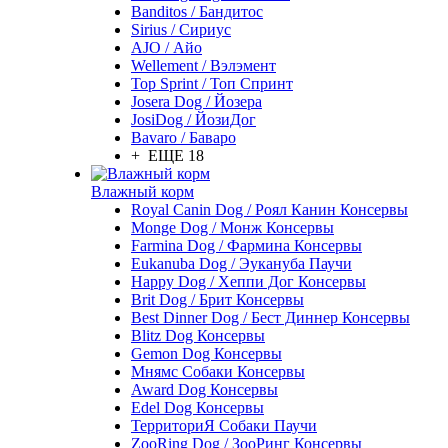
Banditos / Бандитос
Sirius / Сириус
AJO / Айо
Wellement / Вэлэмент
Top Sprint / Топ Спринт
Josera Dog / Йозера
JosiDog / ЙозиДог
Bavaro / Баваро
+ ЕЩЕ 18
Влажный корм
Royal Canin Dog / Роял Канин Консервы
Monge Dog / Монж Консервы
Farmina Dog / Фармина Консервы
Eukanuba Dog / Эукануба Паучи
Happy Dog / Хеппи Дог Консервы
Brit Dog / Брит Консервы
Best Dinner Dog / Бест Диннер Консервы
Blitz Dog Консервы
Gemon Dog Консервы
Мнямс Собаки Консервы
Award Dog Консервы
Edel Dog Консервы
ТерриториЯ Собаки Паучи
ZooRing Dog / ЗооРинг Консервы