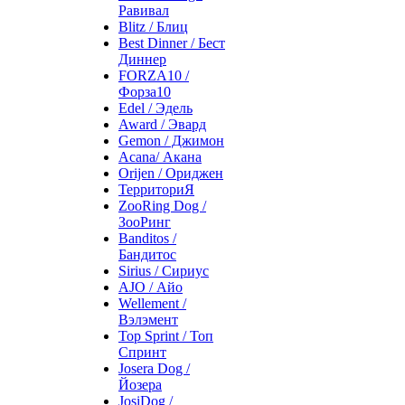
Равивал
Blitz / Блиц
Best Dinner / Бест
Диннер
FORZA10 /
Форза10
Edel / Эдель
Award / Эвард
Gemon / Джимон
Acana/ Акана
Orijen / Ориджен
ТерриториЯ
ZooRing Dog /
ЗооРинг
Banditos /
Бандитос
Sirius / Сириус
AJO / Айо
Wellement /
Вэлэмент
Top Sprint / Топ
Спринт
Josera Dog /
Йозера
JosiDog /