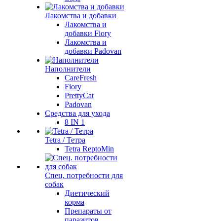
Лакомства и добавки
Лакомства и
добавки Fiory
Лакомства и
добавки Padovan
Наполнители
CareFresh
Fiory
PrettyCat
Padovan
Средства для ухода
8 IN 1
Tetra / Тетра
Tetra ReptoMin
Спец. потребности для
собак
Диетический
корма
Препараты от
паразитов