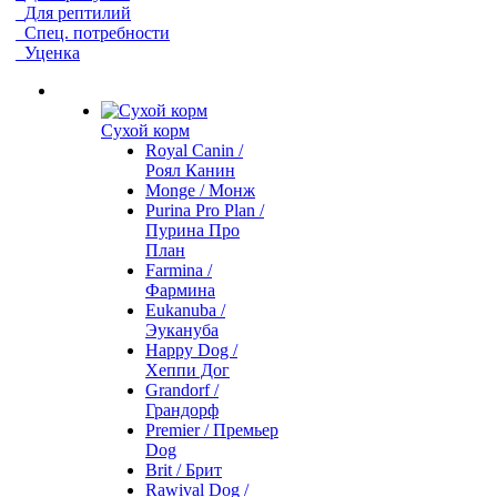
Для рептилий
Спец. потребности
Уценка
Сухой корм
Royal Canin /
Роял Канин
Monge / Монж
Purina Pro Plan /
Пурина Про
План
Farmina /
Фармина
Eukanuba /
Эукануба
Happy Dog /
Хеппи Дог
Grandorf /
Грандорф
Premier / Премьер
Dog
Brit / Брит
Rawival Dog /