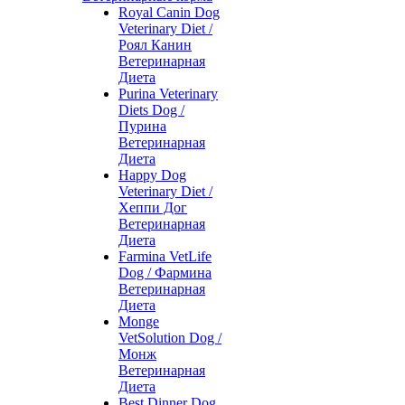
Royal Canin Dog
Veterinary Diet /
Роял Канин
Ветеринарная
Диета
Purina Veterinary
Diets Dog /
Пурина
Ветеринарная
Диета
Happy Dog
Veterinary Diet /
Хеппи Дог
Ветеринарная
Диета
Farmina VetLife
Dog / Фармина
Ветеринарная
Диета
Monge
VetSolution Dog /
Монж
Ветеринарная
Диета
Best Dinner Dog