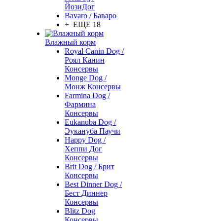
ЙозиДог
Bavaro / Баваро
+ ЕЩЕ 18
Влажный корм
Royal Canin Dog /
Роял Канин
Консервы
Monge Dog /
Монж Консервы
Farmina Dog /
Фармина
Консервы
Eukanuba Dog /
Эукануба Паучи
Happy Dog /
Хеппи Дог
Консервы
Brit Dog / Брит
Консервы
Best Dinner Dog /
Бест Диннер
Консервы
Blitz Dog
Консервы