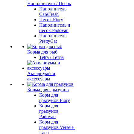
Наполнители / Песок
Наполнитель
CareFresh
Песок Fiory
Наполнитель и
песок Padovan
Наполнитель
PrettyCat
Корма для рыб
Tetra / Тетра
Аквариумы и
аксессуары
Корма для грызунов
Корм для
грызунов Fiory
Корм для
грызунов
Padovan
Корм для
грызунов Versele-
Laga