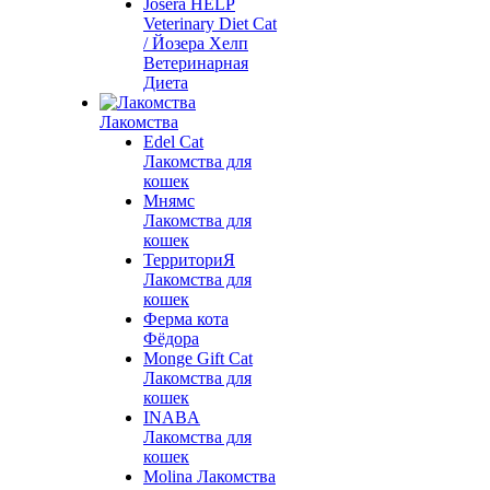
Josera HELP
Veterinary Diet Cat
/ Йозера Хелп
Ветеринарная
Диета
Лакомства
Edel Cat
Лакомства для
кошек
Мнямс
Лакомства для
кошек
ТерриториЯ
Лакомства для
кошек
Ферма кота
Фёдора
Monge Gift Cat
Лакомства для
кошек
INABA
Лакомства для
кошек
Molina Лакомства