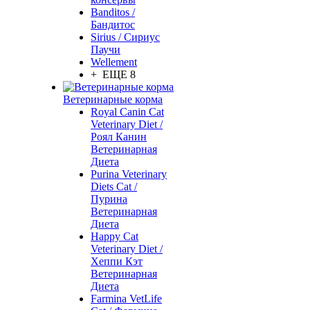
Banditos /
Бандитос
Sirius / Сириус
Паучи
Wellement
+ ЕЩЕ 8
Ветеринарные корма
Royal Canin Cat
Veterinary Diet /
Роял Канин
Ветеринарная
Диета
Purina Veterinary
Diets Cat /
Пурина
Ветеринарная
Диета
Happy Cat
Veterinary Diet /
Хеппи Кэт
Ветеринарная
Диета
Farmina VetLife