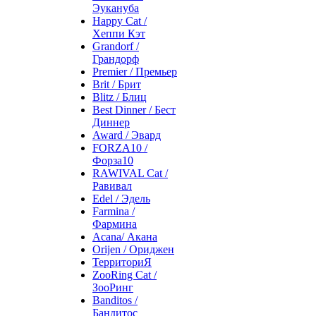
Эукануба
Happy Cat /
Хеппи Кэт
Grandorf /
Грандорф
Premier / Премьер
Brit / Брит
Blitz / Блиц
Best Dinner / Бест
Диннер
Award / Эвард
FORZA10 /
Форза10
RAWIVAL Cat /
Равивал
Edel / Эдель
Farmina /
Фармина
Acana/ Акана
Orijen / Ориджен
ТерриториЯ
ZooRing Cat /
ЗооРинг
Banditos /
Бандитос