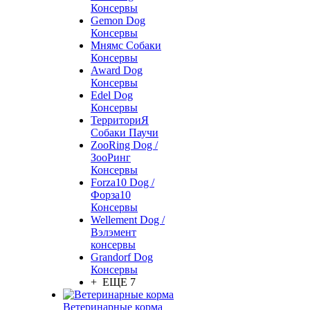
Консервы
Gemon Dog
Консервы
Мнямс Собаки
Консервы
Award Dog
Консервы
Edel Dog
Консервы
ТерриториЯ
Собаки Паучи
ZooRing Dog /
ЗооРинг
Консервы
Forza10 Dog /
Форза10
Консервы
Wellement Dog /
Вэлэмент
консервы
Grandorf Dog
Консервы
+ ЕЩЕ 7
Ветеринарные корма