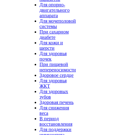
Для опорно-
двигательного
аппарата
Для мочеполовой
системы
При сахарном
диабете
Для кожи и
шерсти
Для здоровья
почек
При пищевой
непереносимости
Здоровое сердце
Для здоровья
ЖКТ
Для здоровых
зубов
Здоровая печень
Для снижения
веса
В период
восстановления
Для поддержки
иммунитета