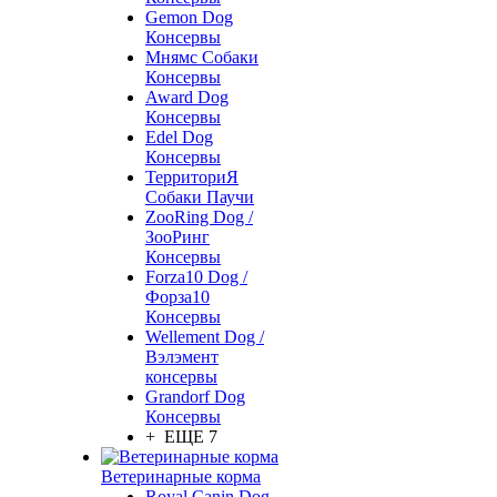
Gemon Dog
Консервы
Мнямс Собаки
Консервы
Award Dog
Консервы
Edel Dog
Консервы
ТерриториЯ
Собаки Паучи
ZooRing Dog /
ЗооРинг
Консервы
Forza10 Dog /
Форза10
Консервы
Wellement Dog /
Вэлэмент
консервы
Grandorf Dog
Консервы
+ ЕЩЕ 7
Ветеринарные корма
Royal Canin Dog