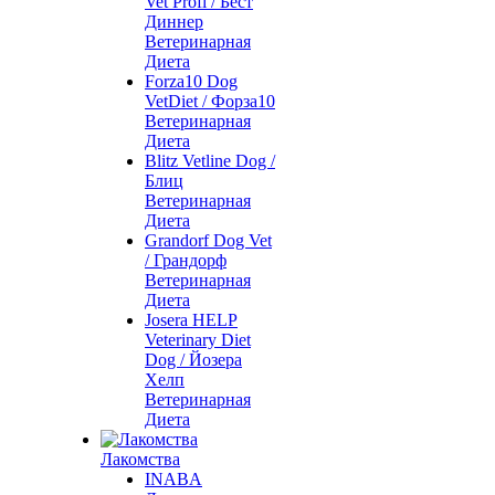
Vet Profi / Бест
Диннер
Ветеринарная
Диета
Forza10 Dog
VetDiet / Форза10
Ветеринарная
Диета
Blitz Vetline Dog /
Блиц
Ветеринарная
Диета
Grandorf Dog Vet
/ Грандорф
Ветеринарная
Диета
Josera HELP
Veterinary Diet
Dog / Йозера
Хелп
Ветеринарная
Диета
Лакомства
INABA