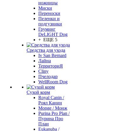
ножницы
Миски
Переноски
Пеленки и
подгузники
Груминг
DeLIGHT Dog
+ ЕЩЕ 5
Средства для ухода
Iv San Bernard
Лайна
ТерриториЯ
Cliny
Пчелодар
WellRoom Dog
Сухой корм
Royal Canin /
Роял Канин
Monge / Монж
Purina Pro Plan /
Пурина Про
План
Eukanuba /