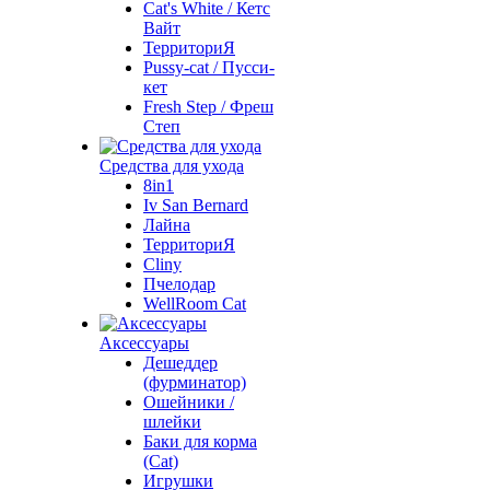
Cat's White / Кетс
Вайт
ТерриториЯ
Pussy-cat / Пусси-
кет
Fresh Step / Фреш
Степ
Средства для ухода
8in1
Iv San Bernard
Лайна
ТерриториЯ
Cliny
Пчелодар
WellRoom Cat
Аксессуары
Дешеддер
(фурминатор)
Ошейники /
шлейки
Баки для корма
(Cat)
Игрушки