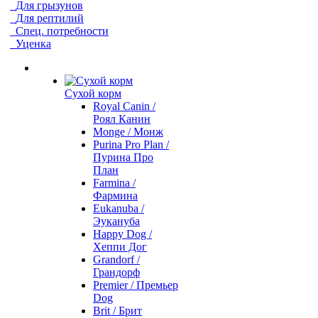
Для грызунов
Для рептилий
Спец. потребности
Уценка
Сухой корм
Royal Canin /
Роял Канин
Monge / Монж
Purina Pro Plan /
Пурина Про
План
Farmina /
Фармина
Eukanuba /
Эукануба
Happy Dog /
Хеппи Дог
Grandorf /
Грандорф
Premier / Премьер
Dog
Brit / Брит