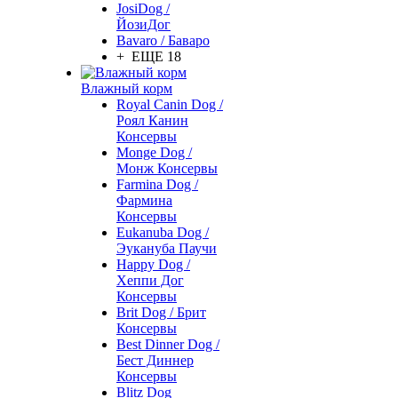
JosiDog /
ЙозиДог
Bavaro / Баваро
+ ЕЩЕ 18
Влажный корм
Royal Canin Dog /
Роял Канин
Консервы
Monge Dog /
Монж Консервы
Farmina Dog /
Фармина
Консервы
Eukanuba Dog /
Эукануба Паучи
Happy Dog /
Хеппи Дог
Консервы
Brit Dog / Брит
Консервы
Best Dinner Dog /
Бест Диннер
Консервы
Blitz Dog