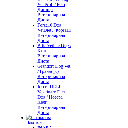
Vet Profi / Бест
Диннер
Ветеринарная
Диета
Forza10 Dog
VetDiet / Форза10
Ветеринарная
Диета
Blitz Vetline Dog /
Блиц
Ветеринарная
Диета
Grandorf Dog Vet
/ Грандорф
Ветеринарная
Диета
Josera HELP
Veterinary Diet
Dog / Йозера
Хелп
Ветеринарная
Диета
Лакомства
INABA