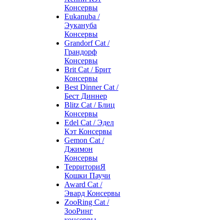
Консервы
Eukanuba /
Эукануба
Консервы
Grandorf Cat /
Грандорф
Консервы
Brit Cat / Брит
Консервы
Best Dinner Cat /
Бест Диннер
Blitz Cat / Блиц
Консервы
Edel Cat / Эдел
Кэт Консервы
Gemon Cat /
Джимон
Консервы
ТерриториЯ
Кошки Паучи
Award Cat /
Эвард Консервы
ZooRing Cat /
ЗооРинг
консервы