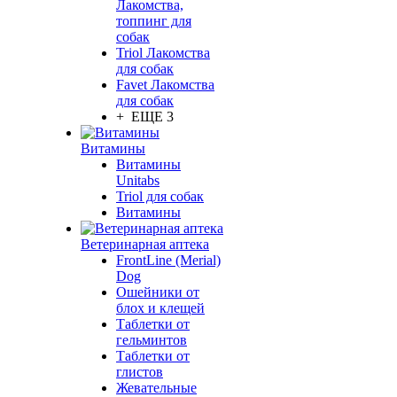
Лакомства,
топпинг для
собак
Triol Лакомства
для собак
Favet Лакомства
для собак
+ ЕЩЕ 3
Витамины
Витамины
Unitabs
Triol для собак
Витамины
Ветеринарная аптека
FrontLine (Merial)
Dog
Ошейники от
блох и клещей
Таблетки от
гельминтов
Таблетки от
глистов
Жевательные