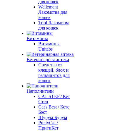
для кошек
Wellement
Лакомства для
кошек
Triol Лакомства
для кошек
Витамины
Витамины
Unitabs
Ветеринарная аптека
Средства от
клещей, блох и
гельминтов для
кошек
Наполнители
CAT STEP / Кет
Степ
Cat's Best / Кетс
Бэст
Шурум-Бурум
PrettyCat /
ПритиКет