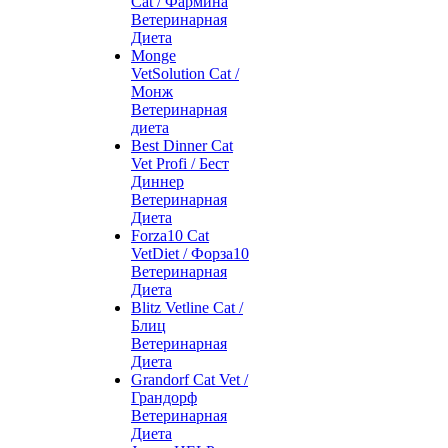
Cat / Фармина
Ветеринарная
Диета
Monge
VetSolution Cat /
Монж
Ветеринарная
диета
Best Dinner Cat
Vet Profi / Бест
Диннер
Ветеринарная
Диета
Forza10 Cat
VetDiet / Форза10
Ветеринарная
Диета
Blitz Vetline Cat /
Блиц
Ветеринарная
Диета
Grandorf Cat Vet /
Грандорф
Ветеринарная
Диета