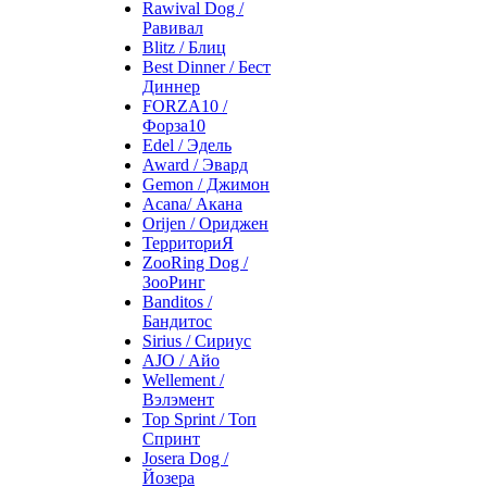
Rawival Dog /
Равивал
Blitz / Блиц
Best Dinner / Бест
Диннер
FORZA10 /
Форза10
Edel / Эдель
Award / Эвард
Gemon / Джимон
Acana/ Акана
Orijen / Ориджен
ТерриториЯ
ZooRing Dog /
ЗооРинг
Banditos /
Бандитос
Sirius / Сириус
AJO / Айо
Wellement /
Вэлэмент
Top Sprint / Топ
Спринт
Josera Dog /
Йозера