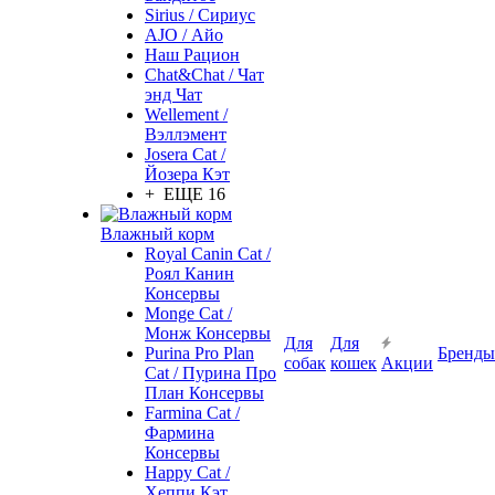
Sirius / Сириус
AJO / Айо
Наш Рацион
Chat&Chat / Чат
энд Чат
Wellement /
Вэллэмент
Josera Cat /
Йозера Кэт
+ ЕЩЕ 16
Влажный корм
Royal Canin Cat /
Роял Канин
Консервы
Monge Cat /
Монж Консервы
Для
Для
Purina Pro Plan
Бренды
собак
кошек
Акции
Cat / Пурина Про
План Консервы
Farmina Cat /
Фармина
Консервы
Happy Cat /
Хеппи Кэт