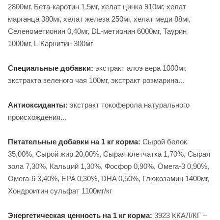
2800мг, Бета-каротин 1,5мг, хелат цинка 910мг, хелат
марганца 380мг, хелат железа 250мг, хелат меди 88мг,
Селенометионин 0,40мг, DL-метионин 6000мг, Таурин
1000мг, L-Карнитин 300мг
Специальные добавки:
экстракт алоэ вера 1000мг,
экстракта зеленого чая 100мг, экстракт розмарина...
Антиоксиданты:
экстракт токоферола натурального
происхождения...
Питательные добавки на 1 кг корма:
Сырой белок
35,00%, Сырой жир 20,00%, Сырая клетчатка 1,70%, Сырая
зола 7,30%, Кальций 1,30%, Фосфор 0,90%, Омега-3 0,90%,
Омега-6 3,40%, EPA 0,30%, DHA 0,50%, Глюкозамин 1400мг,
Хондроитин сульфат 1100мг/кг
Энергетическая ценность на 1 кг корма:
3923 ККАЛ/КГ –