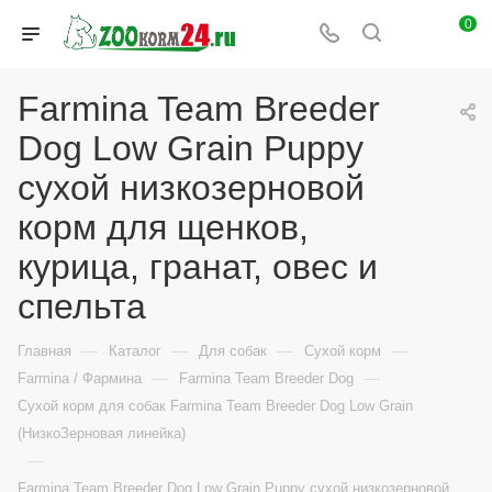
0
Farmina Team Breeder
Dog Low Grain Puppy
сухой низкозерновой
корм для щенков,
курица, гранат, овес и
спельта
—
—
—
—
Главная
Каталог
Для собак
Сухой корм
—
—
Farmina / Фармина
Farmina Team Breeder Dog
Сухой корм для собак Farmina Team Breeder Dog Low Grain
(НизкоЗерновая линейка)
—
Farmina Team Breeder Dog Low Grain Puppy сухой низкозерновой