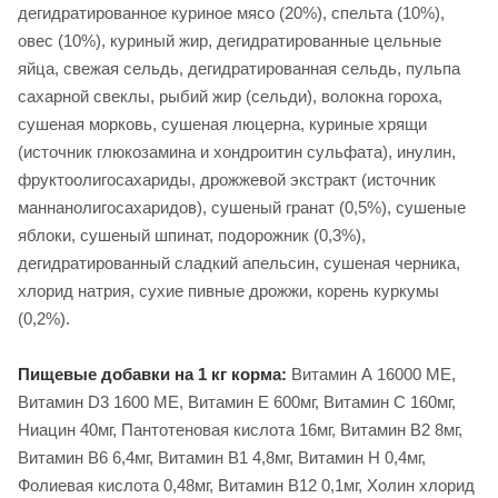
дегидратированное куриное мясо (20%), спельта (10%),
овес (10%), куриный жир, дегидратированные цельные
яйца, свежая сельдь, дегидратированная сельдь, пульпа
сахарной свеклы, рыбий жир (сельди), волокна гороха,
сушеная морковь, сушеная люцерна, куриные хрящи
(источник глюкозамина и хондроитин сульфата), инулин,
фруктоолигосахариды, дрожжевой экстракт (источник
маннанолигосахаридов), сушеный гранат (0,5%), сушеные
яблоки, сушеный шпинат, подорожник (0,3%),
дегидратированный сладкий апельсин, сушеная черника,
хлорид натрия, сухие пивные дрожжи, корень куркумы
(0,2%).
Пищевые добавки на 1 кг корма:
Витамин А 16000 ME,
Витамин D3 1600 ME, Витамин Е 600мг, Витамин С 160мг,
Ниацин 40мг, Пантотеновая кислота 16мг, Витамин В2 8мг,
Витамин В6 6,4мг, Витамин B1 4,8мг, Витамин H 0,4мг,
Фолиевая кислота 0,48мг, Витамин B12 0,1мг, Холин хлорид