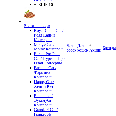
+ ЕЩЕ 16
Влажный корм
Royal Canin Cat /
Роял Канин
Консервы
Monge Cat /
Для
Для
Бренды
Монж Консервы
собак
кошек
Акции
Purina Pro Plan
Cat / Пурина Про
План Консервы
Farmina Cat /
Фармина
Консервы
Happy Cat /
Хеппи Кэт
Консервы
Eukanuba /
Эукануба
Консервы
Grandorf Cat /
Грандорф