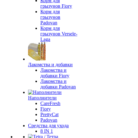
Корм для
грызунов Fiory
Корм для
грызунов
Padovan
Корм для
грызунов Versele-
Laga
Лакомства и добавки
Лакомства и
добавки Fiory
Лакомства и
добавки Padovan
Наполнители
CareFresh
Fiory
PrettyCat
Padovan
Средства для ухода
8 IN 1