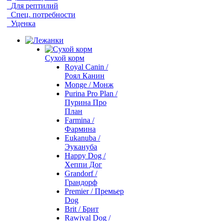
Для рептилий
Спец. потребности
Уценка
Сухой корм
Royal Canin /
Роял Канин
Monge / Монж
Purina Pro Plan /
Пурина Про
План
Farmina /
Фармина
Eukanuba /
Эукануба
Happy Dog /
Хеппи Дог
Grandorf /
Грандорф
Premier / Премьер
Dog
Brit / Брит
Rawival Dog /