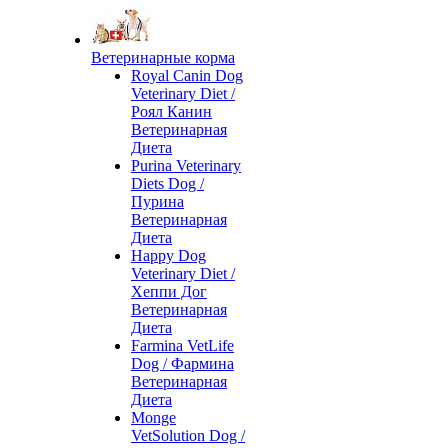
Ветеринарные корма
Royal Canin Dog
Veterinary Diet /
Роял Канин
Ветеринарная
Диета
Purina Veterinary
Diets Dog /
Пурина
Ветеринарная
Диета
Happy Dog
Veterinary Diet /
Хеппи Дог
Ветеринарная
Диета
Farmina VetLife
Dog / Фармина
Ветеринарная
Диета
Monge
VetSolution Dog /