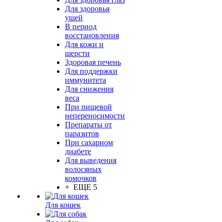
Для здоровья
ушей
В период
восстановления
Для кожи и
шерсти
Здоровая печень
Для поддержки
иммунитета
Для снижения
веса
При пищевой
непереносимости
Препараты от
паразитов
При сахарном
диабете
Для выведения
волосяных
комочков
+ ЕЩЕ 5
Для кошек