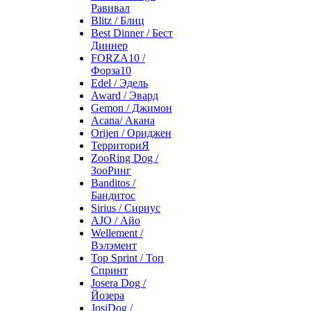
Равивал
Blitz / Блиц
Best Dinner / Бест
Диннер
FORZA10 /
Форза10
Edel / Эдель
Award / Эвард
Gemon / Джимон
Acana/ Акана
Orijen / Ориджен
ТерриториЯ
ZooRing Dog /
ЗооРинг
Banditos /
Бандитос
Sirius / Сириус
AJO / Айо
Wellement /
Вэлэмент
Top Sprint / Топ
Спринт
Josera Dog /
Йозера
JosiDog /