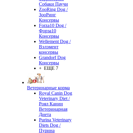
Собаки Паучи
ZooRing Dog /
ЗооРинг
Консервы
Forza10 Dog /
Форза10
Консервы
Wellement Dog /
Вэлэмент
консервы
Grandorf Dog
Консервы
+ ЕЩЕ 7
Ветеринарные корма
Royal Canin Dog
Veterinary Diet /
Роял Канин
Ветеринарная
Диета
Purina Veterinary
Diets Dog /
Пурина