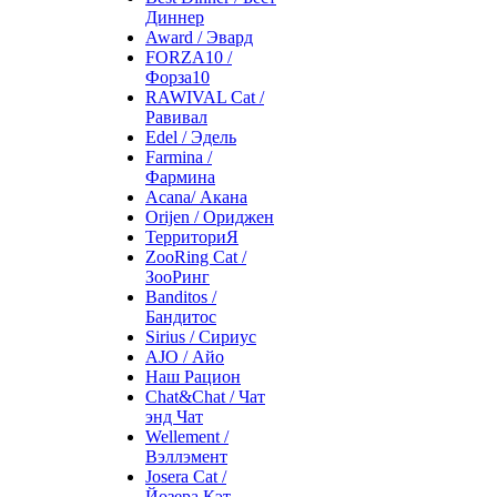
Диннер
Award / Эвард
FORZA10 /
Форза10
RAWIVAL Cat /
Равивал
Edel / Эдель
Farmina /
Фармина
Acana/ Акана
Orijen / Ориджен
ТерриториЯ
ZooRing Cat /
ЗооРинг
Banditos /
Бандитос
Sirius / Сириус
AJO / Айо
Наш Рацион
Chat&Chat / Чат
энд Чат
Wellement /
Вэллэмент
Josera Cat /
Йозера Кэт