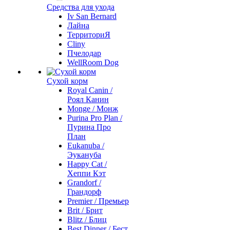
Средства для ухода
Iv San Bernard
Лайна
ТерриториЯ
Cliny
Пчелодар
WellRoom Dog
Сухой корм
Royal Canin /
Роял Канин
Monge / Монж
Purina Pro Plan /
Пурина Про
План
Eukanuba /
Эукануба
Happy Cat /
Хеппи Кэт
Grandorf /
Грандорф
Premier / Премьер
Brit / Брит
Blitz / Блиц
Best Dinner / Бест