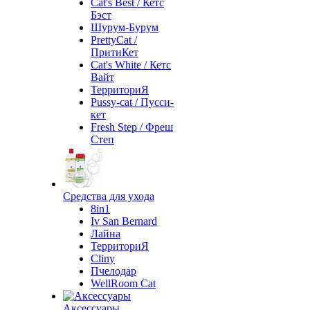
Cat's Best / Кетс
Бэст
Шурум-Бурум
PrettyCat /
ПритиКет
Cat's White / Кетс
Вайт
ТерриториЯ
Pussy-cat / Пусси-
кет
Fresh Step / Фреш
Степ
Средства для ухода
8in1
Iv San Bernard
Лайна
ТерриториЯ
Cliny
Пчелодар
WellRoom Cat
Аксессуары