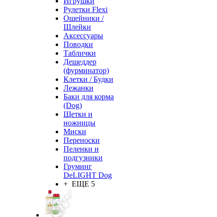
Игрушки
Рулетки Flexi
Ошейники /
Шлейки
Аксессуары
Поводки
Таблички
Дешеддер
(фурминатор)
Клетки / Будки
Лежанки
Баки для корма
(Dog)
Щетки и
ножницы
Миски
Переноски
Пеленки и
подгузники
Груминг
DeLIGHT Dog
+ ЕЩЕ 5