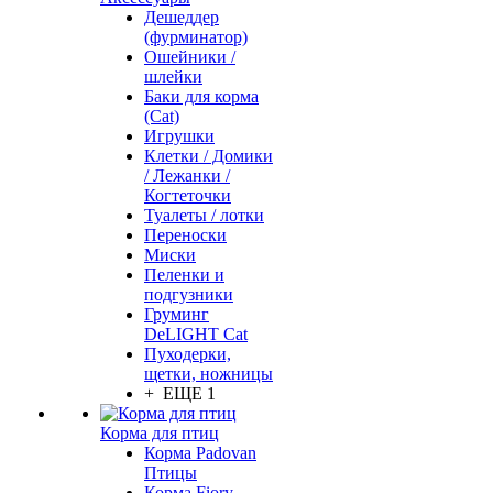
Дешеддер
(фурминатор)
Ошейники /
шлейки
Баки для корма
(Cat)
Игрушки
Клетки / Домики
/ Лежанки /
Когтеточки
Туалеты / лотки
Переноски
Миски
Пеленки и
подгузники
Груминг
DeLIGHT Cat
Пуходерки,
щетки, ножницы
+ ЕЩЕ 1
Корма для птиц
Корма Padovan
Птицы
Корма Fiory