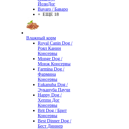
ЙозиДог
Bavaro / Баваро
+ ЕЩЕ 18
Влажный корм
Royal Canin Dog /
Роял Канин
Консервы
Monge Dog /
Монж Консервы
Farmina Dog /
Фармина
Консервы
Eukanuba Dog /
Эукануба Паучи
Happy Dog /
Хеппи Дог
Консервы
Brit Dog / Брит
Консервы
Best Dinner Dog /
Бест Диннер