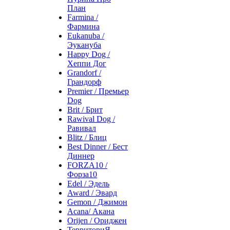
План
Farmina /
Фармина
Eukanuba /
Эукануба
Happy Dog /
Хеппи Дог
Grandorf /
Грандорф
Premier / Премьер
Dog
Brit / Брит
Rawival Dog /
Равивал
Blitz / Блиц
Best Dinner / Бест
Диннер
FORZA10 /
Форза10
Edel / Эдель
Award / Эвард
Gemon / Джимон
Acana/ Акана
Orijen / Ориджен
ТерриториЯ