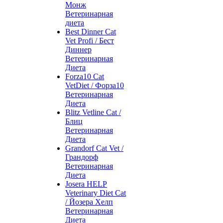
Монж
Ветеринарная
диета
Best Dinner Cat
Vet Profi / Бест
Диннер
Ветеринарная
Диета
Forza10 Cat
VetDiet / Форза10
Ветеринарная
Диета
Blitz Vetline Cat /
Блиц
Ветеринарная
Диета
Grandorf Cat Vet /
Грандорф
Ветеринарная
Диета
Josera HELP
Veterinary Diet Cat
/ Йозера Хелп
Ветеринарная
Диета