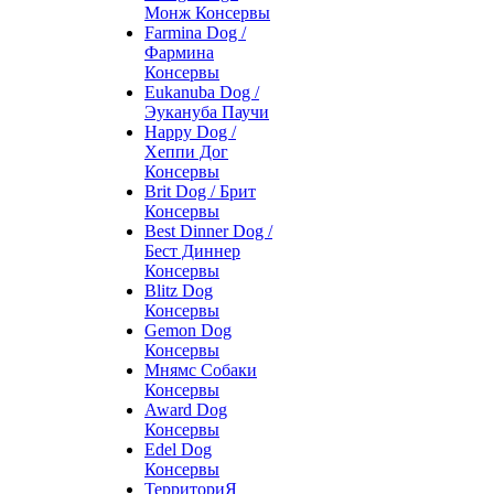
Монж Консервы
Farmina Dog /
Фармина
Консервы
Eukanuba Dog /
Эукануба Паучи
Happy Dog /
Хеппи Дог
Консервы
Brit Dog / Брит
Консервы
Best Dinner Dog /
Бест Диннер
Консервы
Blitz Dog
Консервы
Gemon Dog
Консервы
Мнямс Собаки
Консервы
Award Dog
Консервы
Edel Dog
Консервы
ТерриториЯ