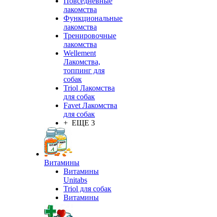
Повседневные
лакомства
Функциональные
лакомства
Тренировочные
лакомства
Wellement
Лакомства,
топпинг для
собак
Triol Лакомства
для собак
Favet Лакомства
для собак
+ ЕЩЕ 3
Витамины
Витамины
Unitabs
Triol для собак
Витамины