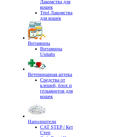
Лакомства для
кошек
Triol Лакомства
для кошек
Витамины
Витамины
Unitabs
Ветеринарная аптека
Средства от
клещей, блох и
гельминтов для
кошек
Наполнители
CAT STEP / Кет
Степ