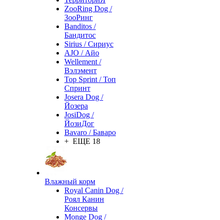
ZooRing Dog /
ЗооРинг
Banditos /
Бандитос
Sirius / Сириус
AJO / Айо
Wellement /
Вэлэмент
Top Sprint / Топ
Спринт
Josera Dog /
Йозера
JosiDog /
ЙозиДог
Bavaro / Баваро
+ ЕЩЕ 18
Влажный корм
Royal Canin Dog /
Роял Канин
Консервы
Monge Dog /