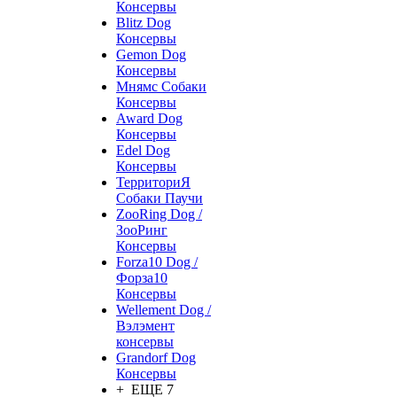
Консервы
Blitz Dog
Консервы
Gemon Dog
Консервы
Мнямс Собаки
Консервы
Award Dog
Консервы
Edel Dog
Консервы
ТерриториЯ
Собаки Паучи
ZooRing Dog /
ЗооРинг
Консервы
Forza10 Dog /
Форза10
Консервы
Wellement Dog /
Вэлэмент
консервы
Grandorf Dog
Консервы
+ ЕЩЕ 7