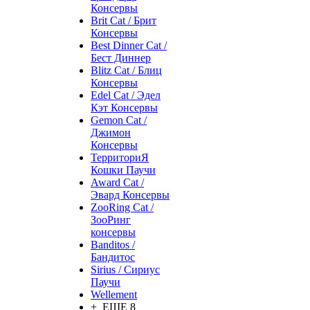
Консервы
Brit Cat / Брит
Консервы
Best Dinner Cat /
Бест Диннер
Blitz Cat / Блиц
Консервы
Edel Cat / Эдел
Кэт Консервы
Gemon Cat /
Джимон
Консервы
ТерриториЯ
Кошки Паучи
Award Cat /
Эвард Консервы
ZooRing Cat /
ЗооРинг
консервы
Banditos /
Бандитос
Sirius / Сириус
Паучи
Wellement
+ ЕЩЕ 8