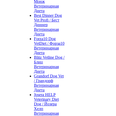
Монж
Ветеринарная
Диета
Best Dinner Dog
Vet Profi / Бест
Диннер
Ветеринарная
Диета
Forza10 Dog
VetDiet / Форза10
Ветеринарная
Диета
Blitz Vetline Dog /
Блиц
Ветеринарная
Диета
Grandorf Dog Vet
/ Грандорф
Ветеринарная
Диета
Josera HELP
Veterinary Diet
Dog / Йозера
Хелп
Ветеринарная