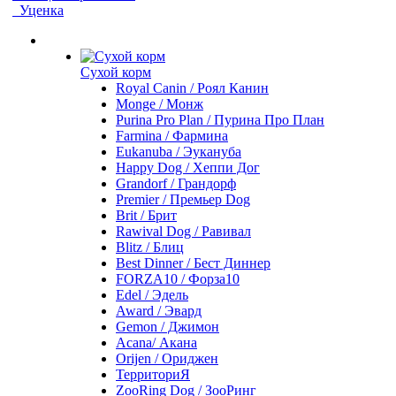
Уценка
Сухой корм
Royal Canin / Роял Канин
Monge / Монж
Purina Pro Plan / Пурина Про План
Farmina / Фармина
Eukanuba / Эукануба
Happy Dog / Хеппи Дог
Grandorf / Грандорф
Premier / Премьер Dog
Brit / Брит
Rawival Dog / Равивал
Blitz / Блиц
Best Dinner / Бест Диннер
FORZA10 / Форза10
Edel / Эдель
Award / Эвард
Gemon / Джимон
Acana/ Акана
Orijen / Ориджен
ТерриториЯ
ZooRing Dog / ЗооРинг