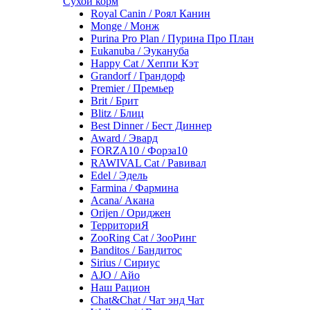
Сухой корм
Royal Canin / Роял Канин
Monge / Монж
Purina Pro Plan / Пурина Про План
Eukanuba / Эукануба
Happy Cat / Хеппи Кэт
Grandorf / Грандорф
Premier / Премьер
Brit / Брит
Blitz / Блиц
Best Dinner / Бест Диннер
Award / Эвард
FORZA10 / Форза10
RAWIVAL Cat / Равивал
Edel / Эдель
Farmina / Фармина
Acana/ Акана
Orijen / Ориджен
ТерриториЯ
ZooRing Cat / ЗооРинг
Banditos / Бандитос
Sirius / Сириус
AJO / Айо
Наш Рацион
Chat&Chat / Чат энд Чат