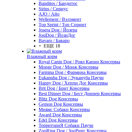
Banditos / Бандитос
Sirius / Сириус
AJO / Айо
Wellement / Вэлэмент
Top Sprint / Топ Спринт
Josera Dog / Йозера
JosiDog / ЙозиДог
Bavaro / Баваро
+ ЕЩЕ 18
Влажный корм
Royal Canin Dog / Роял Канин Консервы
Monge Dog / Монж Консервы
Farmina Dog / Фармина Консервы
Eukanuba Dog / Эукануба Паучи
Happy Dog / Хеппи Дог Консервы
Brit Dog / Брит Консервы
Best Dinner Dog / Бест Диннер Консервы
Blitz Dog Консервы
Gemon Dog Консервы
Мнямс Собаки Консервы
Award Dog Консервы
Edel Dog Консервы
ТерриториЯ Собаки Паучи
ZooRing Dog / ЗооРинг Консервы