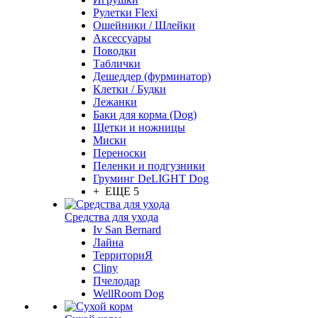
Рулетки Flexi
Ошейники / Шлейки
Аксессуары
Поводки
Таблички
Дешеддер (фурминатор)
Клетки / Будки
Лежанки
Баки для корма (Dog)
Щетки и ножницы
Миски
Переноски
Пеленки и подгузники
Груминг DeLIGHT Dog
+ ЕЩЕ 5
Средства для ухода
Iv San Bernard
Лайна
ТерриториЯ
Cliny
Пчелодар
WellRoom Dog