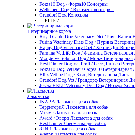
Forza10 Dog / Форза10 Консервы
Wellement Dog / Вэлэмент консервы
Grandorf Dog Консервы
+ ЕЩЕ 7
Ветеринарные корма
Royal Canin Dog Veterinary Diet / Роял Канин
Purina Veterinary Diets Dog / Пурина Ветерин
Happy Dog Veterinary Diet / Хеппи Дог Ветер
Farmina VetLife Dog / Фармина Ветеринарная
Monge VetSolution Dog / Монж Ветеринарная 
Best Dinner Dog Vet Profi / Бест Диннер Вете
Forza10 Dog VetDiet / Форза10 Ветеринарная 
Blitz Vetline Dog / Блиц Ветеринарная Диета
Grandorf Dog Vet / Грандорф Ветеринарная Ди
Josera HELP Veterinary Diet Dog / Йозера Хел
Лакомства
INABA Лакомства для собак
ТерриториЯ Лакомства для собак
Мнямс Лакомства для собак
Award / Эворд Лакомства для собак
Best Dinner Лакомства для собак
8 IN 1 Лакомства для собак
Wanpy Лакомства для собак