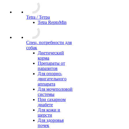
Tetra / Тетра
Tetra ReptoMin
Спец. потребности для
собак
Диетический
корма
Препараты от
паразитов
Для опорно-
двигательного
аппарата
Для мочеполовой
системы
При сахарном
диабете
Для кожи и
шерсти
Для здоровья
почек