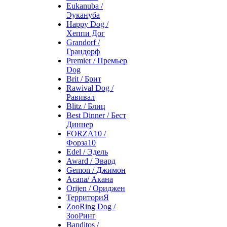
Eukanuba /
Эукануба
Happy Dog /
Хеппи Дог
Grandorf /
Грандорф
Premier / Премьер
Dog
Brit / Брит
Rawival Dog /
Равивал
Blitz / Блиц
Best Dinner / Бест
Диннер
FORZA10 /
Форза10
Edel / Эдель
Award / Эвард
Gemon / Джимон
Acana/ Акана
Orijen / Ориджен
ТерриториЯ
ZooRing Dog /
ЗооРинг
Banditos /