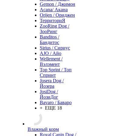
Gemon / Джимон
Acana/ Акана
Orijen / Ориджен
ТерриториЯ
ZooRing Dog /
ЗооРинг
Banditos /
Бандитос
Sirius / Сириус
AJO / Айо
Wellement /
Вэлэмент
Top Sprint / Топ
Спринт
Josera Dog /
Йозера
JosiDog /
ЙозиДог
Bavaro / Баваро
+ ЕЩЕ 18
Влажный корм
Royal Canin Dog /