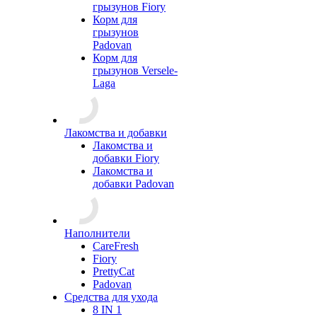
грызунов Fiory
Корм для
грызунов
Padovan
Корм для
грызунов Versele-
Laga
Лакомства и добавки
Лакомства и
добавки Fiory
Лакомства и
добавки Padovan
Наполнители
CareFresh
Fiory
PrettyCat
Padovan
Средства для ухода
8 IN 1