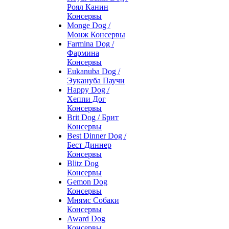
Роял Канин
Консервы
Monge Dog /
Монж Консервы
Farmina Dog /
Фармина
Консервы
Eukanuba Dog /
Эукануба Паучи
Happy Dog /
Хеппи Дог
Консервы
Brit Dog / Брит
Консервы
Best Dinner Dog /
Бест Диннер
Консервы
Blitz Dog
Консервы
Gemon Dog
Консервы
Мнямс Собаки
Консервы
Award Dog
Консервы