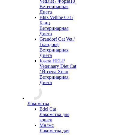
VetDiet / Форза10
Ветеринарная
Диета
Blitz Vetline Cat /
Блиц
Ветеринарная
Диета
Grandorf Cat Vet /
Грандорф
Ветеринарная
Диета
Josera HELP
Veterinary Diet Cat
/ Йозера Хелп
Ветеринарная
Диета
Лакомства
Edel Cat
Лакомства для
кошек
Мнямс
Лакомства для