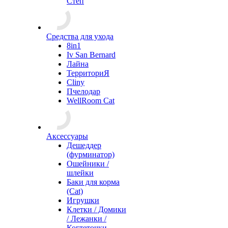
Степ
Средства для ухода
8in1
Iv San Bernard
Лайна
ТерриториЯ
Cliny
Пчелодар
WellRoom Cat
Аксессуары
Дешеддер
(фурминатор)
Ошейники /
шлейки
Баки для корма
(Cat)
Игрушки
Клетки / Домики
/ Лежанки /
Когтеточки