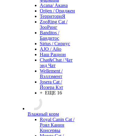
Acana/ Акана
Orijen / Ориджен
ТерриториЯ
ZooRing Cat /
ЗооРинг
Banditos /
Бандитос
Sirius / Сириус
AJO / Айо
Наш Рацион
Chat&Chat / Чат
энд Чат
Wellement /
Вэллэмент
Josera Cat /
Йозера Кэт
+ ЕЩЕ 16
Влажный корм
Royal Canin Cat /
Роял Канин
Консервы
Monge Cat /