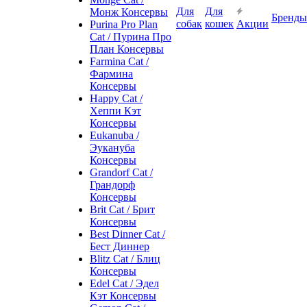
Для
Для
Монж Консервы
Бренды
собак
кошек
Акции
Purina Pro Plan
Cat / Пурина Про
План Консервы
Farmina Cat /
Фармина
Консервы
Happy Cat /
Хеппи Кэт
Консервы
Eukanuba /
Эукануба
Консервы
Grandorf Cat /
Грандорф
Консервы
Brit Cat / Брит
Консервы
Best Dinner Cat /
Бест Диннер
Blitz Cat / Блиц
Консервы
Edel Cat / Эдел
Кэт Консервы