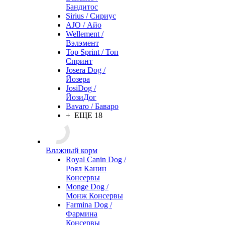
Бандитос
Sirius / Сириус
AJO / Айо
Wellement /
Вэлэмент
Top Sprint / Топ
Спринт
Josera Dog /
Йозера
JosiDog /
ЙозиДог
Bavaro / Баваро
+ ЕЩЕ 18
Влажный корм
Royal Canin Dog /
Роял Канин
Консервы
Monge Dog /
Монж Консервы
Farmina Dog /
Фармина
Консервы