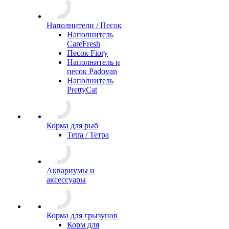
Наполнители / Песок
Наполнитель
CareFresh
Песок Fiory
Наполнитель и
песок Padovan
Наполнитель
PrettyCat
Корма для рыб
Tetra / Тетра
Аквариумы и
аксессуары
Корма для грызунов
Корм для