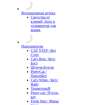
Ветеринарная аптека
Средства от
клещей, блох и
гельминтов для
кошек
Наполнители
CAT STEP / Кет
Степ
Cat's Best / Кетс
Бэст
Шурум-Бурум
PrettyCat /
ПритиКет
Cat's White / Кетс
Вайт
ТерриториЯ
Pussy-cat / Пусси-
кет
Fresh Step / Фреш