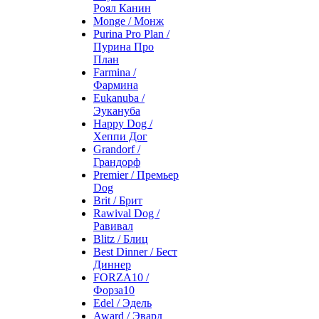
Роял Канин
Monge / Монж
Purina Pro Plan /
Пурина Про
План
Farmina /
Фармина
Eukanuba /
Эукануба
Happy Dog /
Хеппи Дог
Grandorf /
Грандорф
Premier / Премьер
Dog
Brit / Брит
Rawival Dog /
Равивал
Blitz / Блиц
Best Dinner / Бест
Диннер
FORZA10 /
Форза10
Edel / Эдель
Award / Эвард