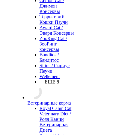
Gemon Cat /
Джимон
Консервы
ТерриториЯ
Кошки Паучи
Award Cat /
Эвард Консервы
ZooRing Cat /
ЗооРинг
консервы
Banditos /
Бандитос
Sirius / Сириус
Паучи
Wellement
+ ЕЩЕ 8
Ветеринарные корма
Royal Canin Cat
Veterinary Diet /
Роял Канин
Ветеринарная
Диета