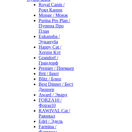
Royal Canin /
Роял Канин
Monge / Монж
Purina Pro Plan /
Пурина Про
План
Eukanuba /
Эукануба
Happy Cat /
Хеппи Кэт
Grandorf /
Грандорф
Premier / Премьер
Brit / Брит
Blitz / Блиц
Best Dinner / Бест
Диннер
Award / Эвард
FORZA10 /
Форза10
RAWIVAL Cat /
Равивал
Edel / Эдель
Farmina /
Фармина