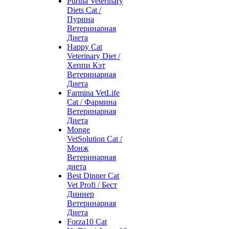
Purina Veterinary
Diets Cat /
Пурина
Ветеринарная
Диета
Happy Cat
Veterinary Diet /
Хеппи Кэт
Ветеринарная
Диета
Farmina VetLife
Cat / Фармина
Ветеринарная
Диета
Monge
VetSolution Cat /
Монж
Ветеринарная
диета
Best Dinner Cat
Vet Profi / Бест
Диннер
Ветеринарная
Диета
Forza10 Cat