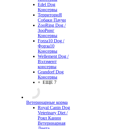
Edel Dog
Консервы
ТерриториЯ
Собаки Паучи
ZooRing Dog /
ЗооРинг
Консервы
Forza10 Dog /
Форза10
Консервы
Wellement Dog /
Вэлэмент
консервы
Grandorf Dog
Консервы
+ ЕЩЕ 7
Ветеринарные корма
Royal Canin Dog
Veterinary Diet /
Роял Канин
Ветеринарная
Диета