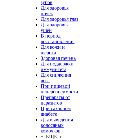
зубов
Для здоровья
почек
Для здоровья глаз
Для здоровья
ушей
В период
восстановления
Для кожи и
шерсти
Здоровая печень
Для поддержки
иммунитета
Для снижения
веса
При пищевой
непереносимости
Препараты от
паразитов
При сахарном
диабете
Для выведения
волосяных
комочков
+ ЕЩЕ 5