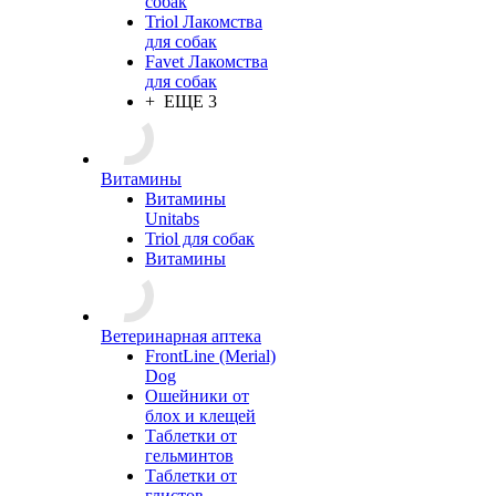
собак
Triol Лакомства
для собак
Favet Лакомства
для собак
+ ЕЩЕ 3
Витамины
Витамины
Unitabs
Triol для собак
Витамины
Ветеринарная аптека
FrontLine (Merial)
Dog
Ошейники от
блох и клещей
Таблетки от
гельминтов
Таблетки от
глистов