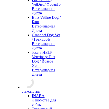
VetDiet / Форза10
Ветеринарная
Диета
Blitz Vetline Dog /
Блиц
Ветеринарная
Диета
Grandorf Dog Vet
/ Грандорф
Ветеринарная
Диета
Josera HELP
Veterinary Diet
Dog / Йозера
Хелп
Ветеринарная
Диета
Лакомства
INABA
Лакомства для
собак
ТерриториЯ