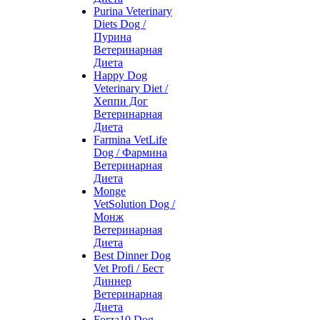
Purina Veterinary
Diets Dog /
Пурина
Ветеринарная
Диета
Happy Dog
Veterinary Diet /
Хеппи Дог
Ветеринарная
Диета
Farmina VetLife
Dog / Фармина
Ветеринарная
Диета
Monge
VetSolution Dog /
Монж
Ветеринарная
Диета
Best Dinner Dog
Vet Profi / Бест
Диннер
Ветеринарная
Диета
Forza10 Dog