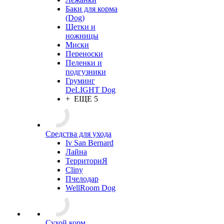
Баки для корма
(Dog)
Щетки и
ножницы
Миски
Переноски
Пеленки и
подгузники
Груминг
DeLIGHT Dog
+ ЕЩЕ 5
Средства для ухода
Iv San Bernard
Лайна
ТерриториЯ
Cliny
Пчелодар
WellRoom Dog
Сухой корм