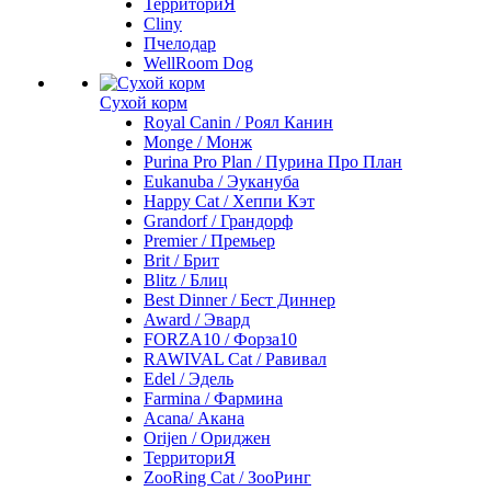
ТерриториЯ
Cliny
Пчелодар
WellRoom Dog
Сухой корм
Royal Canin / Роял Канин
Monge / Монж
Purina Pro Plan / Пурина Про План
Eukanuba / Эукануба
Happy Cat / Хеппи Кэт
Grandorf / Грандорф
Premier / Премьер
Brit / Брит
Blitz / Блиц
Best Dinner / Бест Диннер
Award / Эвард
FORZA10 / Форза10
RAWIVAL Cat / Равивал
Edel / Эдель
Farmina / Фармина
Acana/ Акана
Orijen / Ориджен
ТерриториЯ
ZooRing Cat / ЗооРинг