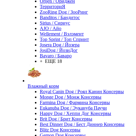
Orijen / Ориджен
ТерриториЯ
ZooRing Dog / ЗооРинг
Banditos / Бандитос
Sirius / Сириус
AJO / Айо
Wellement / Вэлэмент
Top Sprint / Топ Спринт
Josera Dog / Йозера
JosiDog / ЙозиДог
Bavaro / Баваро
+ ЕЩЕ 18
Влажный корм
Royal Canin Dog / Роял Канин Консервы
Monge Dog / Монж Консервы
Farmina Dog / Фармина Консервы
Eukanuba Dog / Эукануба Паучи
Happy Dog / Хеппи Дог Консервы
Brit Dog / Брит Консервы
Best Dinner Dog / Бест Диннер Консервы
Blitz Dog Консервы
Gemon Dog Консервы