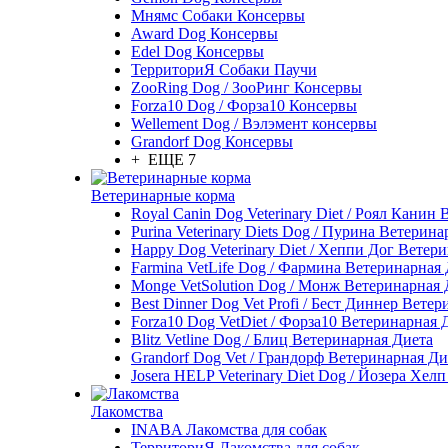
Мнямс Собаки Консервы
Award Dog Консервы
Edel Dog Консервы
ТерриториЯ Собаки Паучи
ZooRing Dog / ЗооРинг Консервы
Forza10 Dog / Форза10 Консервы
Wellement Dog / Вэлэмент консервы
Grandorf Dog Консервы
+ ЕЩЕ 7
Ветеринарные корма
Royal Canin Dog Veterinary Diet / Роял Канин
Purina Veterinary Diets Dog / Пурина Ветерин
Happy Dog Veterinary Diet / Хеппи Дог Ветер
Farmina VetLife Dog / Фармина Ветеринарная
Monge VetSolution Dog / Монж Ветеринарная 
Best Dinner Dog Vet Profi / Бест Диннер Вете
Forza10 Dog VetDiet / Форза10 Ветеринарная 
Blitz Vetline Dog / Блиц Ветеринарная Диета
Grandorf Dog Vet / Грандорф Ветеринарная Ди
Josera HELP Veterinary Diet Dog / Йозера Хел
Лакомства
INABA Лакомства для собак
ТерриториЯ Лакомства для собак