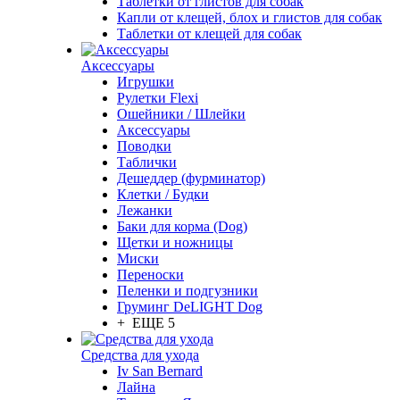
Таблетки от глистов для собак
Капли от клещей, блох и глистов для собак
Таблетки от клещей для собак
Аксессуары
Игрушки
Рулетки Flexi
Ошейники / Шлейки
Аксессуары
Поводки
Таблички
Дешеддер (фурминатор)
Клетки / Будки
Лежанки
Баки для корма (Dog)
Щетки и ножницы
Миски
Переноски
Пеленки и подгузники
Груминг DeLIGHT Dog
+ ЕЩЕ 5
Средства для ухода
Iv San Bernard
Лайна