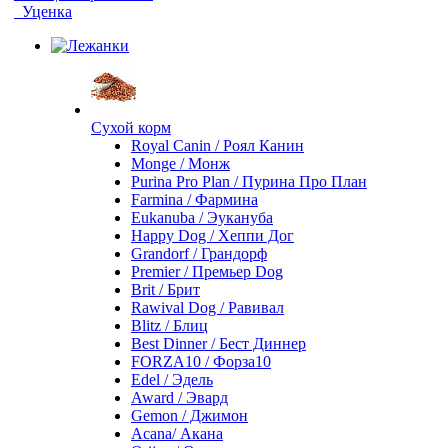
Уценка
Сухой корм
Royal Canin / Роял Канин
Monge / Монж
Purina Pro Plan / Пурина Про План
Farmina / Фармина
Eukanuba / Эукануба
Happy Dog / Хеппи Дог
Grandorf / Грандорф
Premier / Премьер Dog
Brit / Брит
Rawival Dog / Равивал
Blitz / Блиц
Best Dinner / Бест Диннер
FORZA10 / Форза10
Edel / Эдель
Award / Эвард
Gemon / Джимон
Acana/ Акана