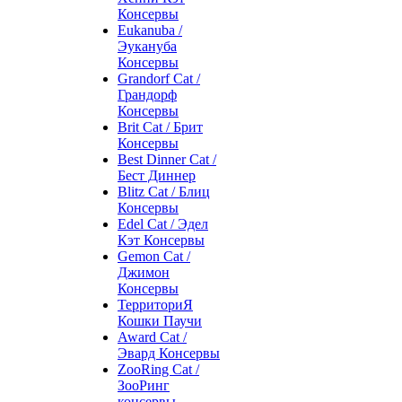
Консервы
Eukanuba /
Эукануба
Консервы
Grandorf Cat /
Грандорф
Консервы
Brit Cat / Брит
Консервы
Best Dinner Cat /
Бест Диннер
Blitz Cat / Блиц
Консервы
Edel Cat / Эдел
Кэт Консервы
Gemon Cat /
Джимон
Консервы
ТерриториЯ
Кошки Паучи
Award Cat /
Эвард Консервы
ZooRing Cat /
ЗооРинг
консервы