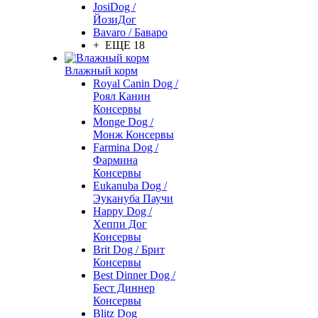
JosiDog /
ЙозиДог
Bavaro / Баваро
+ ЕЩЕ 18
Влажный корм
Royal Canin Dog /
Роял Канин
Консервы
Monge Dog /
Монж Консервы
Farmina Dog /
Фармина
Консервы
Eukanuba Dog /
Эукануба Паучи
Happy Dog /
Хеппи Дог
Консервы
Brit Dog / Брит
Консервы
Best Dinner Dog /
Бест Диннер
Консервы
Blitz Dog