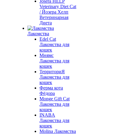
Josera HELP
Veterinary Diet Cat
/ Йозера Хелп
Ветеринарная
Диета
Лакомства
Edel Cat
Лакомства для
кошек
Мнямс
Лакомства для
кошек
ТерриториЯ
Лакомства для
кошек
Ферма кота
Фёдора
Monge Gift Cat
Лакомства для
кошек
INABA
Лакомства для
кошек
Molina Лакомства