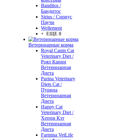
Banditos /
Бандитос
Sirius / Сириус
Паучи
Wellement
+ ЕЩЕ 8
Ветеринарные корма
Royal Canin Cat
Veterinary Diet /
Роял Канин
Ветеринарная
Диета
Purina Veterinary
Diets Cat /
Пурина
Ветеринарная
Диета
Happy Cat
Veterinary Diet /
Хеппи Кэт
Ветеринарная
Диета
Farmina VetLife