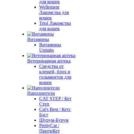
для кошек
Wellement
Лакомства для
кошек
Triol Лакомства
для кошек
Витамины
Витамины
Unitabs
Ветеринарная аптека
Средства от
клещей, блох и
гельминтов для
кошек
Наполнители
CAT STEP / Кет
Степ
Cat's Best / Кетс
Бэст
Шурум-Бурум
PrettyCat /
ПритиКет