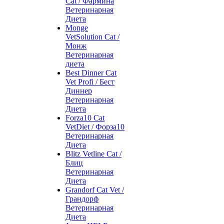
Cat / Фармина
Ветеринарная
Диета
Monge
VetSolution Cat /
Монж
Ветеринарная
диета
Best Dinner Cat
Vet Profi / Бест
Диннер
Ветеринарная
Диета
Forza10 Cat
VetDiet / Форза10
Ветеринарная
Диета
Blitz Vetline Cat /
Блиц
Ветеринарная
Диета
Grandorf Cat Vet /
Грандорф
Ветеринарная
Диета