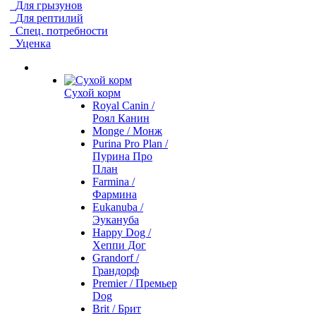
Для грызунов
Для рептилий
Спец. потребности
Уценка
Сухой корм
Royal Canin /
Роял Канин
Monge / Монж
Purina Pro Plan /
Пурина Про
План
Farmina /
Фармина
Eukanuba /
Эукануба
Happy Dog /
Хеппи Дог
Grandorf /
Грандорф
Premier / Премьер
Dog
Brit / Брит