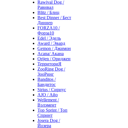
Rawival Dog /
Равивал
Blitz / Блиц
Best Dinner / Бест
Диннер
FORZA10 /
Форза10
Edel / Эдель
Award / Эвард
Gemon / Джимон
Acana/ Акана
Orijen / Ориджен
ТерриториЯ
ZooRing Dog /
ЗооРинг
Banditos /
Бандитос
Sirius / Сириус
AJO / Айо
Wellement /
Вэлэмент
Top Sprint / Топ
Спринт
Josera Dog /
Йозера