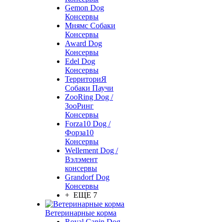
Gemon Dog
Консервы
Мнямс Собаки
Консервы
Award Dog
Консервы
Edel Dog
Консервы
ТерриториЯ
Собаки Паучи
ZooRing Dog /
ЗооРинг
Консервы
Forza10 Dog /
Форза10
Консервы
Wellement Dog /
Вэлэмент
консервы
Grandorf Dog
Консервы
+ ЕЩЕ 7
Ветеринарные корма
Royal Canin Dog