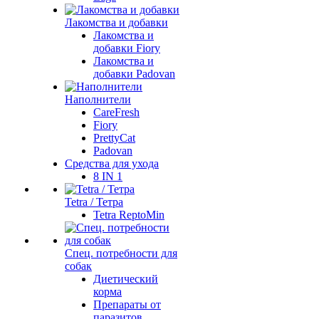
Лакомства и добавки
Лакомства и
добавки Fiory
Лакомства и
добавки Padovan
Наполнители
CareFresh
Fiory
PrettyCat
Padovan
Средства для ухода
8 IN 1
Tetra / Тетра
Tetra ReptoMin
Спец. потребности для
собак
Диетический
корма
Препараты от
паразитов