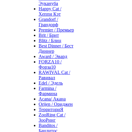
Эукануба
Happy Cat /
Хеппи Кэт
Grandorf /
Грандорф
Premier / Премьер
Brit / Брит
Blitz / Блиц
Best Dinner / Бест
Диннер
Award / Эвард
FORZA10 /
Форза10
RAWIVAL Cat /
Равивал
Edel / Эдель
Farmina /
Фармина
Acana/ Акана
Orijen / Ориджен
ТерриториЯ
ZooRing Cat /
ЗооРинг
Banditos /
Бандитос