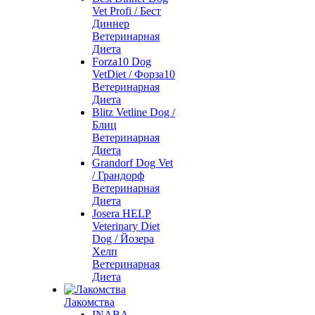
Vet Profi / Бест
Диннер
Ветеринарная
Диета
Forza10 Dog
VetDiet / Форза10
Ветеринарная
Диета
Blitz Vetline Dog /
Блиц
Ветеринарная
Диета
Grandorf Dog Vet
/ Грандорф
Ветеринарная
Диета
Josera HELP
Veterinary Diet
Dog / Йозера
Хелп
Ветеринарная
Диета
Лакомства
INABA