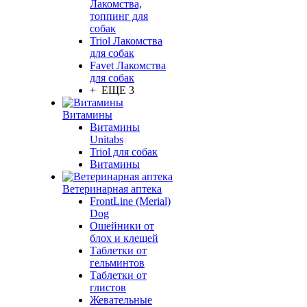
Лакомства,
топпинг для
собак
Triol Лакомства
для собак
Favet Лакомства
для собак
+ ЕЩЕ 3
Витамины
Витамины
Unitabs
Triol для собак
Витамины
Ветеринарная аптека
FrontLine (Merial)
Dog
Ошейники от
блох и клещей
Таблетки от
гельминтов
Таблетки от
глистов
Жевательные