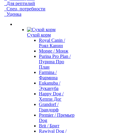
Для рептилий
Спец. потребности
Уценка
Сухой корм
Royal Canin /
Роял Канин
Monge / Монж
Purina Pro Plan /
Пурина Про
План
Farmina /
Фармина
Eukanuba /
Эукануба
Happy Dog /
Хеппи Дог
Grandorf /
Грандорф
Premier / Премьер
Dog
Brit / Брит
Rawival Dog /