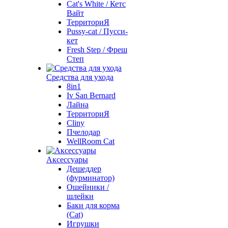
Cat's White / Кетс
Вайт
ТерриториЯ
Pussy-cat / Пусси-
кет
Fresh Step / Фреш
Степ
Средства для ухода
8in1
Iv San Bernard
Лайна
ТерриториЯ
Cliny
Пчелодар
WellRoom Cat
Аксессуары
Дешеддер
(фурминатор)
Ошейники /
шлейки
Баки для корма
(Cat)
Игрушки