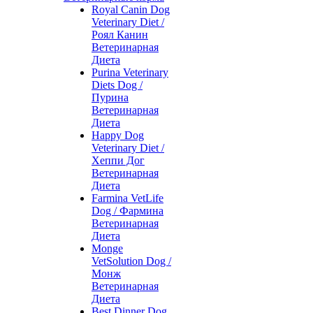
Royal Canin Dog
Veterinary Diet /
Роял Канин
Ветеринарная
Диета
Purina Veterinary
Diets Dog /
Пурина
Ветеринарная
Диета
Happy Dog
Veterinary Diet /
Хеппи Дог
Ветеринарная
Диета
Farmina VetLife
Dog / Фармина
Ветеринарная
Диета
Monge
VetSolution Dog /
Монж
Ветеринарная
Диета
Best Dinner Dog