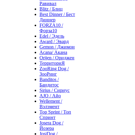
Равивал
Blitz / Блиц
Best Dinner / Бест
Диннер
FORZA10 /
Форза10
Edel / Эдель
Award / Эвард
Gemon / Джимон
Acana/ Акана
Orijen / Ориджен
ТерриториЯ
ZooRing Dog /
ЗооРинг
Banditos /
Бандитос
Sirius / Сириус
AJO / Айо
Wellement /
Вэлэмент
Top Sprint / Топ
Спринт
Josera Dog /
Йозера
JosiDog /