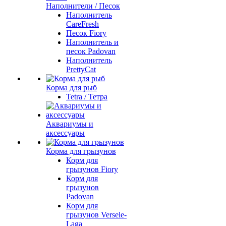
Наполнители / Песок
Наполнитель
CareFresh
Песок Fiory
Наполнитель и
песок Padovan
Наполнитель
PrettyCat
Корма для рыб
Tetra / Тетра
Аквариумы и
аксессуары
Корма для грызунов
Корм для
грызунов Fiory
Корм для
грызунов
Padovan
Корм для
грызунов Versele-
Laga