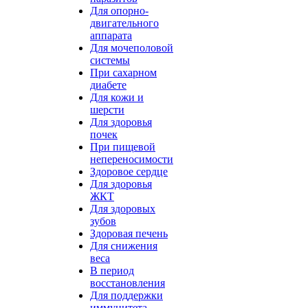
Для опорно-
двигательного
аппарата
Для мочеполовой
системы
При сахарном
диабете
Для кожи и
шерсти
Для здоровья
почек
При пищевой
непереносимости
Здоровое сердце
Для здоровья
ЖКТ
Для здоровых
зубов
Здоровая печень
Для снижения
веса
В период
восстановления
Для поддержки
иммунитета