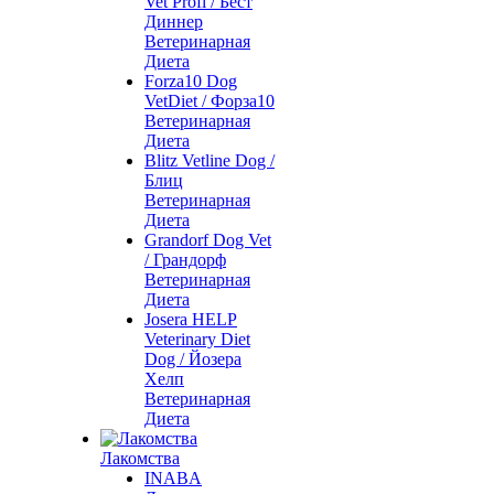
Vet Profi / Бест
Диннер
Ветеринарная
Диета
Forza10 Dog
VetDiet / Форза10
Ветеринарная
Диета
Blitz Vetline Dog /
Блиц
Ветеринарная
Диета
Grandorf Dog Vet
/ Грандорф
Ветеринарная
Диета
Josera HELP
Veterinary Diet
Dog / Йозера
Хелп
Ветеринарная
Диета
Лакомства
INABA