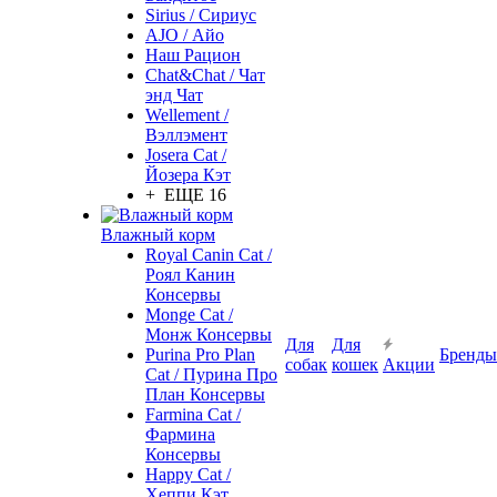
Sirius / Сириус
AJO / Айо
Наш Рацион
Chat&Chat / Чат
энд Чат
Wellement /
Вэллэмент
Josera Cat /
Йозера Кэт
+ ЕЩЕ 16
Влажный корм
Royal Canin Cat /
Роял Канин
Консервы
Monge Cat /
Монж Консервы
Для
Для
Purina Pro Plan
Бренды
собак
кошек
Акции
Cat / Пурина Про
План Консервы
Farmina Cat /
Фармина
Консервы
Happy Cat /
Хеппи Кэт