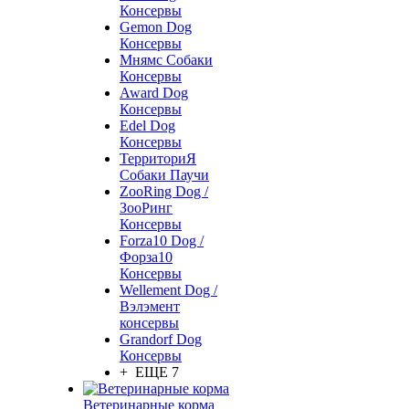
Консервы
Gemon Dog
Консервы
Мнямс Собаки
Консервы
Award Dog
Консервы
Edel Dog
Консервы
ТерриториЯ
Собаки Паучи
ZooRing Dog /
ЗооРинг
Консервы
Forza10 Dog /
Форза10
Консервы
Wellement Dog /
Вэлэмент
консервы
Grandorf Dog
Консервы
+ ЕЩЕ 7
Ветеринарные корма