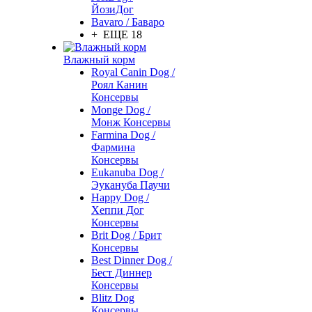
ЙозиДог
Bavaro / Баваро
+ ЕЩЕ 18
Влажный корм
Royal Canin Dog /
Роял Канин
Консервы
Monge Dog /
Монж Консервы
Farmina Dog /
Фармина
Консервы
Eukanuba Dog /
Эукануба Паучи
Happy Dog /
Хеппи Дог
Консервы
Brit Dog / Брит
Консервы
Best Dinner Dog /
Бест Диннер
Консервы
Blitz Dog
Консервы