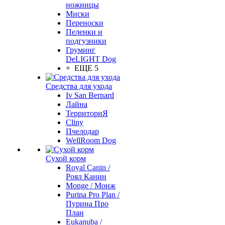
ножницы
Миски
Переноски
Пеленки и
подгузники
Груминг
DeLIGHT Dog
+ ЕЩЕ 5
Средства для ухода
Iv San Bernard
Лайна
ТерриториЯ
Cliny
Пчелодар
WellRoom Dog
Сухой корм
Royal Canin /
Роял Канин
Monge / Монж
Purina Pro Plan /
Пурина Про
План
Eukanuba /