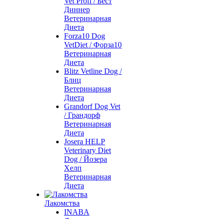
Vet Profi / Бест
Диннер
Ветеринарная
Диета
Forza10 Dog
VetDiet / Форза10
Ветеринарная
Диета
Blitz Vetline Dog /
Блиц
Ветеринарная
Диета
Grandorf Dog Vet
/ Грандорф
Ветеринарная
Диета
Josera HELP
Veterinary Diet
Dog / Йозера
Хелп
Ветеринарная
Диета
Лакомства
INABA