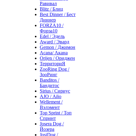
Равивал
Blitz / Блиц
Best Dinner / Бест
Диннер
FORZA10 /
Форза10
Edel / Эдель
Award / Эвард
Gemon / Джимон
Acana/ Акана
Orijen / Ориджен
ТерриториЯ
ZooRing Dog /
ЗооРинг
Banditos /
Бандитос
Sirius / Сириус
AJO / Айо
Wellement /
Вэлэмент
Top Sprint / Топ
Спринт
Josera Dog /
Йозера
JosiDog /