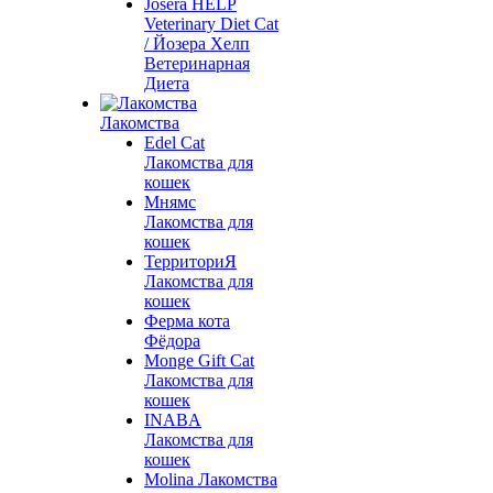
Josera HELP
Veterinary Diet Cat
/ Йозера Хелп
Ветеринарная
Диета
Лакомства
Edel Cat
Лакомства для
кошек
Мнямс
Лакомства для
кошек
ТерриториЯ
Лакомства для
кошек
Ферма кота
Фёдора
Monge Gift Cat
Лакомства для
кошек
INABA
Лакомства для
кошек
Molina Лакомства