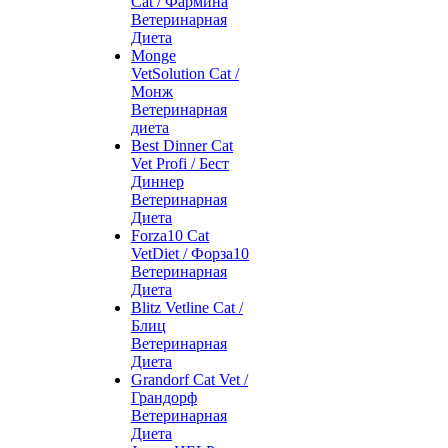
Cat / Фармина
Ветеринарная
Диета
Monge
VetSolution Cat /
Монж
Ветеринарная
диета
Best Dinner Cat
Vet Profi / Бест
Диннер
Ветеринарная
Диета
Forza10 Cat
VetDiet / Форза10
Ветеринарная
Диета
Blitz Vetline Cat /
Блиц
Ветеринарная
Диета
Grandorf Cat Vet /
Грандорф
Ветеринарная
Диета