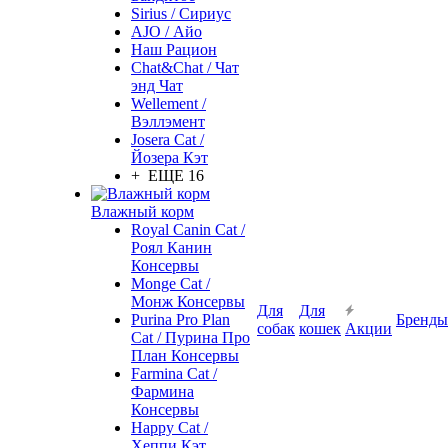
Sirius / Сириус
AJO / Айо
Наш Рацион
Chat&Chat / Чат
энд Чат
Wellement /
Вэллэмент
Josera Cat /
Йозера Кэт
+ ЕЩЕ 16
Влажный корм
Royal Canin Cat /
Роял Канин
Консервы
Monge Cat /
Монж Консервы
Для
Для
Purina Pro Plan
Бренды
собак
кошек
Акции
Cat / Пурина Про
План Консервы
Farmina Cat /
Фармина
Консервы
Happy Cat /
Хеппи Кэт