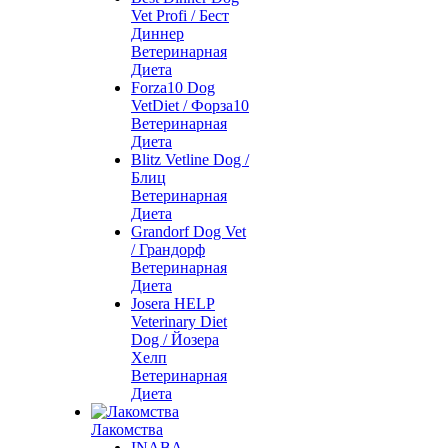
Vet Profi / Бест
Диннер
Ветеринарная
Диета
Forza10 Dog
VetDiet / Форза10
Ветеринарная
Диета
Blitz Vetline Dog /
Блиц
Ветеринарная
Диета
Grandorf Dog Vet
/ Грандорф
Ветеринарная
Диета
Josera HELP
Veterinary Diet
Dog / Йозера
Хелп
Ветеринарная
Диета
Лакомства
INABA