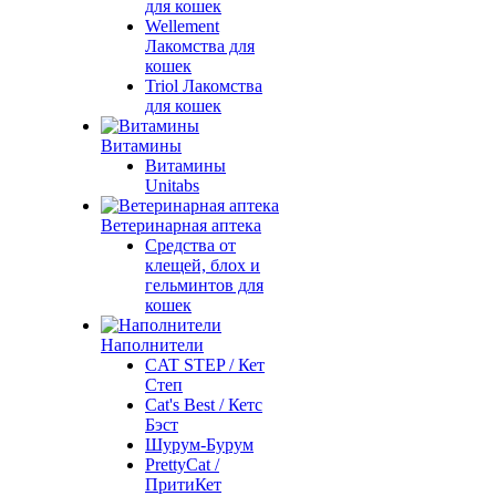
для кошек
Wellement
Лакомства для
кошек
Triol Лакомства
для кошек
Витамины
Витамины
Unitabs
Ветеринарная аптека
Средства от
клещей, блох и
гельминтов для
кошек
Наполнители
CAT STEP / Кет
Степ
Cat's Best / Кетс
Бэст
Шурум-Бурум
PrettyCat /
ПритиКет