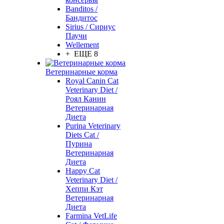
Banditos /
Бандитос
Sirius / Сириус
Паучи
Wellement
+ ЕЩЕ 8
Ветеринарные корма
Royal Canin Cat
Veterinary Diet /
Роял Канин
Ветеринарная
Диета
Purina Veterinary
Diets Cat /
Пурина
Ветеринарная
Диета
Happy Cat
Veterinary Diet /
Хеппи Кэт
Ветеринарная
Диета
Farmina VetLife