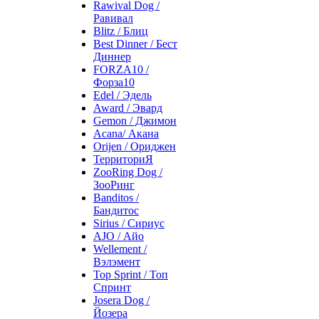
Rawival Dog /
Равивал
Blitz / Блиц
Best Dinner / Бест
Диннер
FORZA10 /
Форза10
Edel / Эдель
Award / Эвард
Gemon / Джимон
Acana/ Акана
Orijen / Ориджен
ТерриториЯ
ZooRing Dog /
ЗооРинг
Banditos /
Бандитос
Sirius / Сириус
AJO / Айо
Wellement /
Вэлэмент
Top Sprint / Топ
Спринт
Josera Dog /
Йозера