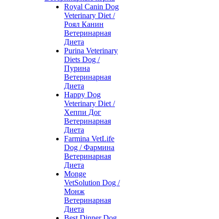
Royal Canin Dog
Veterinary Diet /
Роял Канин
Ветеринарная
Диета
Purina Veterinary
Diets Dog /
Пурина
Ветеринарная
Диета
Happy Dog
Veterinary Diet /
Хеппи Дог
Ветеринарная
Диета
Farmina VetLife
Dog / Фармина
Ветеринарная
Диета
Monge
VetSolution Dog /
Монж
Ветеринарная
Диета
Best Dinner Dog