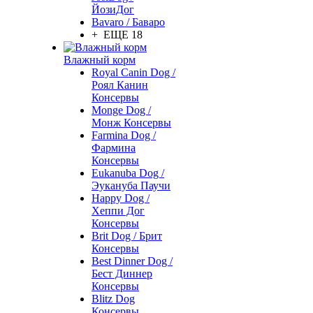
ЙозиДог
Bavaro / Баваро
+ ЕЩЕ 18
Влажный корм
Royal Canin Dog /
Роял Канин
Консервы
Monge Dog /
Монж Консервы
Farmina Dog /
Фармина
Консервы
Eukanuba Dog /
Эукануба Паучи
Happy Dog /
Хеппи Дог
Консервы
Brit Dog / Брит
Консервы
Best Dinner Dog /
Бест Диннер
Консервы
Blitz Dog
Консервы