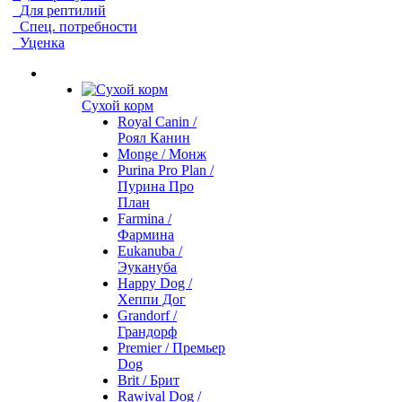
Для рептилий
Спец. потребности
Уценка
Сухой корм
Royal Canin /
Роял Канин
Monge / Монж
Purina Pro Plan /
Пурина Про
План
Farmina /
Фармина
Eukanuba /
Эукануба
Happy Dog /
Хеппи Дог
Grandorf /
Грандорф
Premier / Премьер
Dog
Brit / Брит
Rawival Dog /