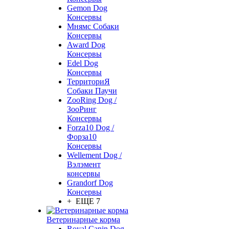
Gemon Dog
Консервы
Мнямс Собаки
Консервы
Award Dog
Консервы
Edel Dog
Консервы
ТерриториЯ
Собаки Паучи
ZooRing Dog /
ЗооРинг
Консервы
Forza10 Dog /
Форза10
Консервы
Wellement Dog /
Вэлэмент
консервы
Grandorf Dog
Консервы
+ ЕЩЕ 7
Ветеринарные корма
Royal Canin Dog