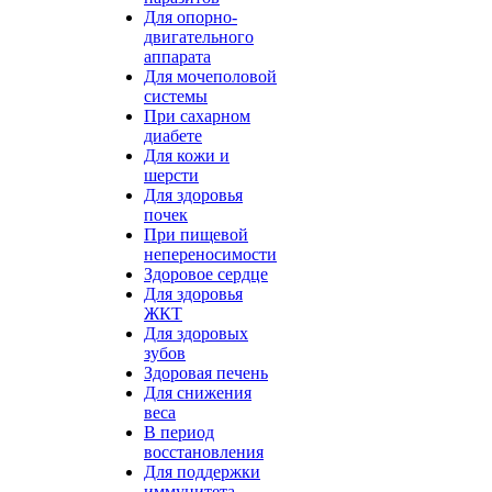
Для опорно-
двигательного
аппарата
Для мочеполовой
системы
При сахарном
диабете
Для кожи и
шерсти
Для здоровья
почек
При пищевой
непереносимости
Здоровое сердце
Для здоровья
ЖКТ
Для здоровых
зубов
Здоровая печень
Для снижения
веса
В период
восстановления
Для поддержки
иммунитета