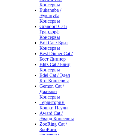
Консервы
Eukanuba /
Эукануба
Консервы
Grandorf Cat /
Грандорф
Консервы
Brit Cat / Брит
Консервы
Best Dinner Cat /
Бест Диннер
Blitz Cat / Блиц
Консервы
Edel Cat / Эдел
Кэт Консервы
Gemon Cat /
Джимон
Консервы
ТерриториЯ
Кошки Паучи
Award Cat /
Эвард Консервы
ZooRing Cat /
ЗооРинг
консервы