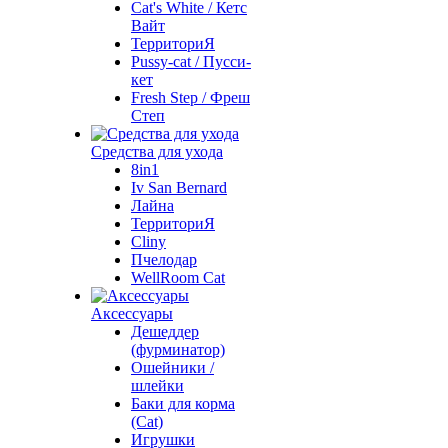
Cat's White / Кетс
Вайт
ТерриториЯ
Pussy-cat / Пусси-
кет
Fresh Step / Фреш
Степ
Средства для ухода
8in1
Iv San Bernard
Лайна
ТерриториЯ
Cliny
Пчелодар
WellRoom Cat
Аксессуары
Дешеддер
(фурминатор)
Ошейники /
шлейки
Баки для корма
(Cat)
Игрушки