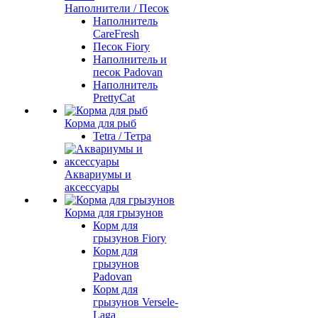
Наполнители / Песок
Наполнитель
CareFresh
Песок Fiory
Наполнитель и
песок Padovan
Наполнитель
PrettyCat
Корма для рыб
Tetra / Тетра
Аквариумы и
аксессуары
Корма для грызунов
Корм для
грызунов Fiory
Корм для
грызунов
Padovan
Корм для
грызунов Versele-
Laga