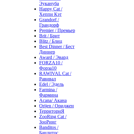
Эукануба
Happy Cat /
Хеппи Кэт
Grandorf /
Грандорф
Premier / Премьер
Brit / Брит
Blitz / Блиц
Best Dinner / Бест
Диннер
Award / Эвард
FORZA10 /
Форза10
RAWIVAL Cat /
Равивал
Edel / Эдель
Farmina /
Фармина
Acana/ Акана
Orijen / Ориджен
ТерриториЯ
ZooRing Cat /
ЗооРинг
Banditos /
Бандитос