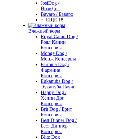
JosiDog /
ЙозиДог
Bavaro / Баваро
+ ЕЩЕ 18
Влажный корм
Royal Canin Dog /
Роял Канин
Консервы
Monge Dog /
Монж Консервы
Farmina Dog /
Фармина
Консервы
Eukanuba Dog /
Эукануба Паучи
Happy Dog /
Хеппи Дог
Консервы
Brit Dog / Брит
Консервы
Best Dinner Dog /
Бест Диннер
Консервы
Blitz Dog