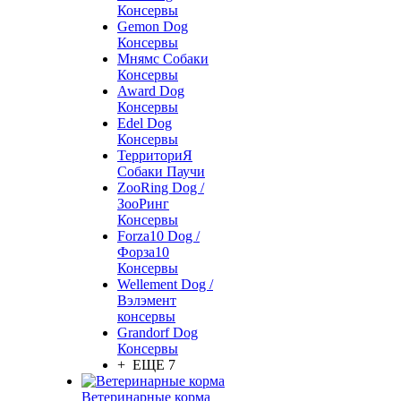
Консервы
Gemon Dog
Консервы
Мнямс Собаки
Консервы
Award Dog
Консервы
Edel Dog
Консервы
ТерриториЯ
Собаки Паучи
ZooRing Dog /
ЗооРинг
Консервы
Forza10 Dog /
Форза10
Консервы
Wellement Dog /
Вэлэмент
консервы
Grandorf Dog
Консервы
+ ЕЩЕ 7
Ветеринарные корма