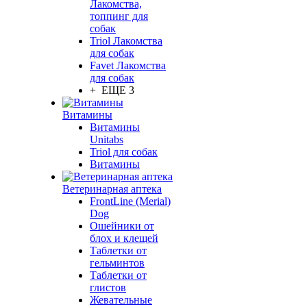
Лакомства,
топпинг для
собак
Triol Лакомства
для собак
Favet Лакомства
для собак
+ ЕЩЕ 3
Витамины
Витамины
Unitabs
Triol для собак
Витамины
Ветеринарная аптека
FrontLine (Merial)
Dog
Ошейники от
блох и клещей
Таблетки от
гельминтов
Таблетки от
глистов
Жевательные