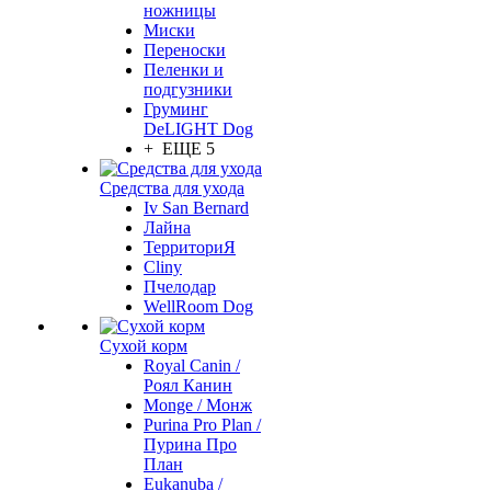
ножницы
Миски
Переноски
Пеленки и
подгузники
Груминг
DeLIGHT Dog
+ ЕЩЕ 5
Средства для ухода
Iv San Bernard
Лайна
ТерриториЯ
Cliny
Пчелодар
WellRoom Dog
Сухой корм
Royal Canin /
Роял Канин
Monge / Монж
Purina Pro Plan /
Пурина Про
План
Eukanuba /