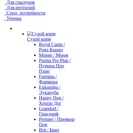
Для грызунов
Для рептилий
Спец. потребности
Уценка
Сухой корм
Royal Canin /
Роял Канин
Monge / Монж
Purina Pro Plan /
Пурина Про
План
Farmina /
Фармина
Eukanuba /
Эукануба
Happy Dog /
Хеппи Дог
Grandorf /
Грандорф
Premier / Премьер
Dog
Brit / Брит