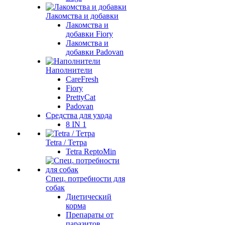
Лакомства и добавки
Лакомства и
добавки Fiory
Лакомства и
добавки Padovan
Наполнители
CareFresh
Fiory
PrettyCat
Padovan
Средства для ухода
8 IN 1
Tetra / Тетра
Tetra ReptoMin
Спец. потребности для
собак
Диетический
корма
Препараты от
паразитов