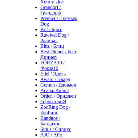
Хеппи Дог
Grandorf /
Грандорф
Premier / Премьер
Dog
Brit / Брит
Rawival Dog /
Равивал
Blitz / Блиц
Best Dinner / Бест
Диннер
FORZA10 /
Форза10
Edel / Эдель
Award / Эвард
Gemon / Джимон
Acana/ Акана
Orijen / Ориджен
ТерриториЯ
ZooRing Dog /
ЗооРинг
Banditos /
Бандитос
Sirius / Сириус
AJO / Айо