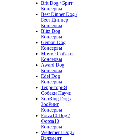
Brit Dog / Брит
Консервы
Best Dinner Dog /
Бест Диннер
Консервы
Blitz Dog
Консервы
Gemon Dog
Консервы
Мнямс Собаки
Консервы
Award Dog
Консервы
Edel Dog
Консервы
ТерриториЯ
Собаки Паучи
ZooRing Dog /
ЗооРинг
Консервы
Forza10 Dog /
Форза10
Консервы
Wellement Dog /
Вэлэмент