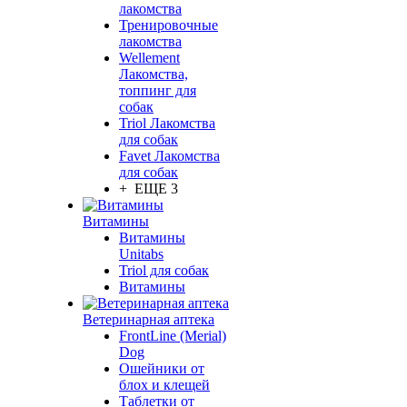
лакомства
Тренировочные
лакомства
Wellement
Лакомства,
топпинг для
собак
Triol Лакомства
для собак
Favet Лакомства
для собак
+ ЕЩЕ 3
Витамины
Витамины
Unitabs
Triol для собак
Витамины
Ветеринарная аптека
FrontLine (Merial)
Dog
Ошейники от
блох и клещей
Таблетки от