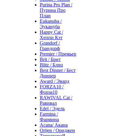
Purina Pro Plan /
Пурина Про
План
Eukanuba /
Эукануба
Happy Cat /
Хеппи Кэт
Grandorf /
Грандорф
Premier / Премьер
Brit / Брит
Blitz / Блиц
Best Dinner / Бест
Диннер
Award / Эвард
FORZA10 /
Форза10
RAWIVAL Cat /
Равивал
Edel / Эдель
Farmina /
Фармина
Acana/ Акана
Orijen / Ориджен
ТерриториЯ