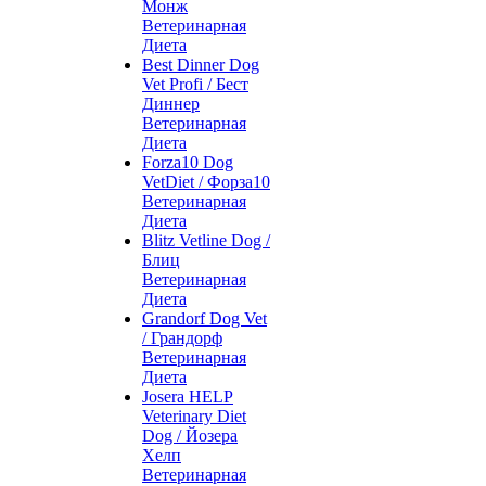
Монж
Ветеринарная
Диета
Best Dinner Dog
Vet Profi / Бест
Диннер
Ветеринарная
Диета
Forza10 Dog
VetDiet / Форза10
Ветеринарная
Диета
Blitz Vetline Dog /
Блиц
Ветеринарная
Диета
Grandorf Dog Vet
/ Грандорф
Ветеринарная
Диета
Josera HELP
Veterinary Diet
Dog / Йозера
Хелп
Ветеринарная