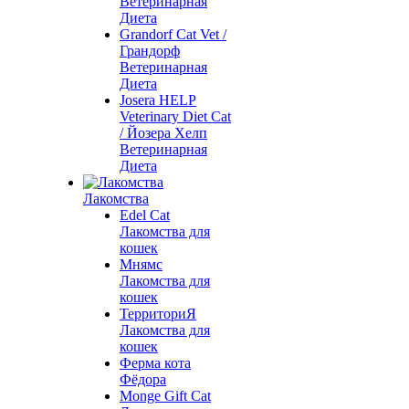
Ветеринарная
Диета
Grandorf Cat Vet /
Грандорф
Ветеринарная
Диета
Josera HELP
Veterinary Diet Cat
/ Йозера Хелп
Ветеринарная
Диета
Лакомства
Edel Cat
Лакомства для
кошек
Мнямс
Лакомства для
кошек
ТерриториЯ
Лакомства для
кошек
Ферма кота
Фёдора
Monge Gift Cat