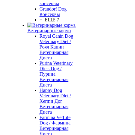
консервы
Grandorf Dog
Консервы
+ ЕЩЕ 7
Ветеринарные корма
Royal Canin Dog
Veterinary Diet /
Роял Канин
Ветеринарная
Диета
Purina Veterinary
Diets Dog /
Пурина
Ветеринарная
Диета
Happy Dog
Veterinary Diet /
Хеппи Дог
Ветеринарная
Диета
Farmina VetLife
Dog / Фармина
Ветеринарная
Диета