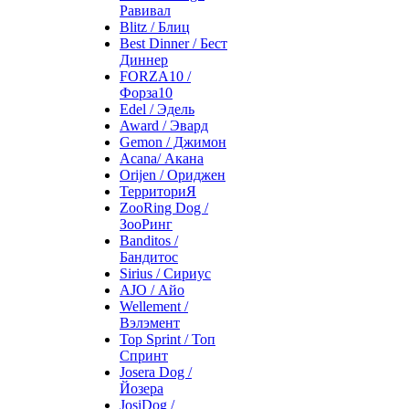
Равивал
Blitz / Блиц
Best Dinner / Бест
Диннер
FORZA10 /
Форза10
Edel / Эдель
Award / Эвард
Gemon / Джимон
Acana/ Акана
Orijen / Ориджен
ТерриториЯ
ZooRing Dog /
ЗооРинг
Banditos /
Бандитос
Sirius / Сириус
AJO / Айо
Wellement /
Вэлэмент
Top Sprint / Топ
Спринт
Josera Dog /
Йозера
JosiDog /