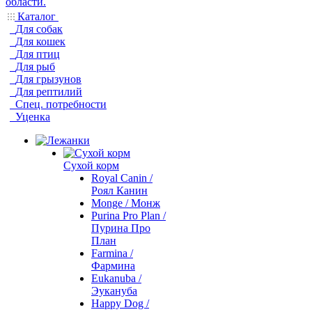
Каталог
Для собак
Для кошек
Для птиц
Для рыб
Для грызунов
Для рептилий
Спец. потребности
Уценка
Сухой корм
Royal Canin /
Роял Канин
Monge / Монж
Purina Pro Plan /
Пурина Про
План
Farmina /
Фармина
Eukanuba /
Эукануба
Happy Dog /