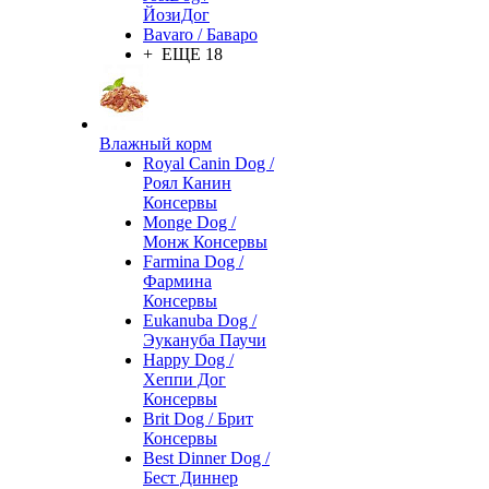
ЙозиДог
Bavaro / Баваро
+ ЕЩЕ 18
Влажный корм
Royal Canin Dog /
Роял Канин
Консервы
Monge Dog /
Монж Консервы
Farmina Dog /
Фармина
Консервы
Eukanuba Dog /
Эукануба Паучи
Happy Dog /
Хеппи Дог
Консервы
Brit Dog / Брит
Консервы
Best Dinner Dog /
Бест Диннер