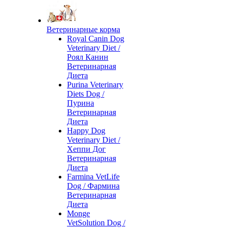
Ветеринарные корма
Royal Canin Dog
Veterinary Diet /
Роял Канин
Ветеринарная
Диета
Purina Veterinary
Diets Dog /
Пурина
Ветеринарная
Диета
Happy Dog
Veterinary Diet /
Хеппи Дог
Ветеринарная
Диета
Farmina VetLife
Dog / Фармина
Ветеринарная
Диета
Monge
VetSolution Dog /