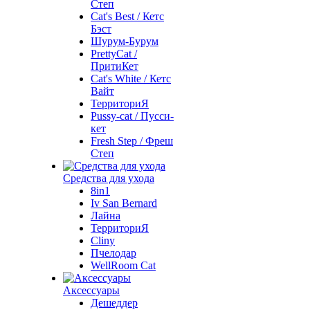
Степ
Cat's Best / Кетс
Бэст
Шурум-Бурум
PrettyCat /
ПритиКет
Cat's White / Кетс
Вайт
ТерриториЯ
Pussy-cat / Пусси-
кет
Fresh Step / Фреш
Степ
Средства для ухода
8in1
Iv San Bernard
Лайна
ТерриториЯ
Cliny
Пчелодар
WellRoom Cat
Аксессуары
Дешеддер