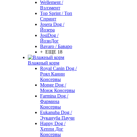
Wellement /
Вэлэмент
Top Sprint / Топ
Спринт
Josera Dog /
Йозера
JosiDog /
ЙозиДог
Bavaro / Баваро
+ ЕЩЕ 18
Влажный корм
Royal Canin Dog /
Роял Канин
Консервы
Monge Dog /
Монж Консервы
Farmina Dog /
Фармина
Консервы
Eukanuba Dog /
Эукануба Паучи
Happy Dog /
Хеппи Дог
Консервы