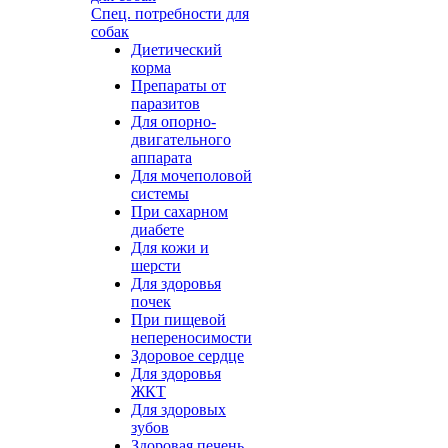
Спец. потребности для
собак
Диетический
корма
Препараты от
паразитов
Для опорно-
двигательного
аппарата
Для мочеполовой
системы
При сахарном
диабете
Для кожи и
шерсти
Для здоровья
почек
При пищевой
непереносимости
Здоровое сердце
Для здоровья
ЖКТ
Для здоровых
зубов
Здоровая печень