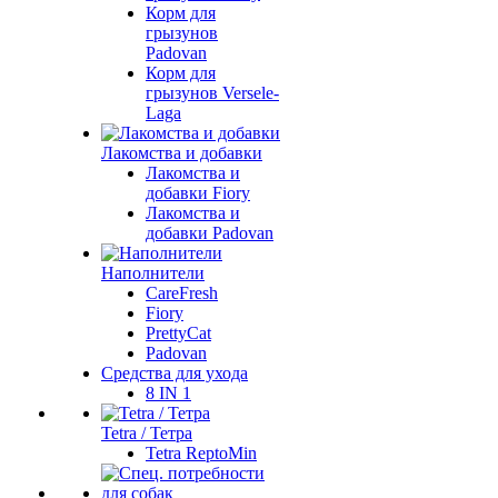
Корм для
грызунов
Padovan
Корм для
грызунов Versele-
Laga
Лакомства и добавки
Лакомства и
добавки Fiory
Лакомства и
добавки Padovan
Наполнители
CareFresh
Fiory
PrettyCat
Padovan
Средства для ухода
8 IN 1
Tetra / Тетра
Tetra ReptoMin