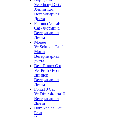
Veterinary Diet /
Хеппи Кэт
Ветеринарная
Диета
Farmina VetLife
Cat / Фармина
Ветеринарная
Диета
Monge
VetSolution Cat /
Монж
Ветеринарная
диета
Best Dinner Cat
Vet Profi / Бест
Диннер
Ветеринарная
Диета
Forza10 Cat
VetDiet / Форза10
Ветеринарная
Диета
Blitz Vetline Cat /
Блиц