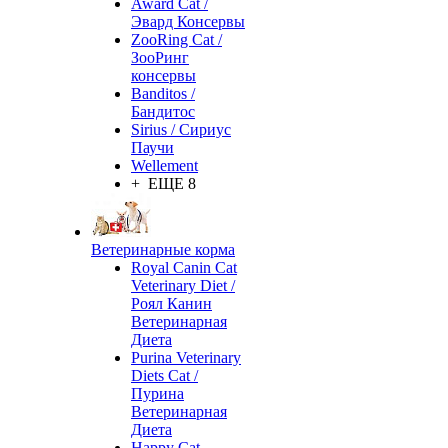
Award Cat /
Эвард Консервы
ZooRing Cat /
ЗооРинг
консервы
Banditos /
Бандитос
Sirius / Сириус
Паучи
Wellement
+ ЕЩЕ 8
Ветеринарные корма
Royal Canin Cat
Veterinary Diet /
Роял Канин
Ветеринарная
Диета
Purina Veterinary
Diets Cat /
Пурина
Ветеринарная
Диета
Happy Cat