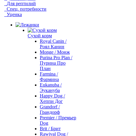
Для рептилий
Спец. потребности
Уценка
Сухой корм
Royal Canin /
Роял Канин
Monge / Монж
Purina Pro Plan /
Пурина Про
План
Farmina /
Фармина
Eukanuba /
Эукануба
Happy Dog /
Хеппи Дог
Grandorf /
Грандорф
Premier / Премьер
Dog
Brit / Брит
Rawival Dog /