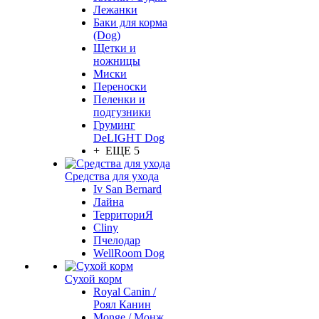
Лежанки
Баки для корма
(Dog)
Щетки и
ножницы
Миски
Переноски
Пеленки и
подгузники
Груминг
DeLIGHT Dog
+ ЕЩЕ 5
Средства для ухода
Iv San Bernard
Лайна
ТерриториЯ
Cliny
Пчелодар
WellRoom Dog
Сухой корм
Royal Canin /
Роял Канин
Monge / Монж