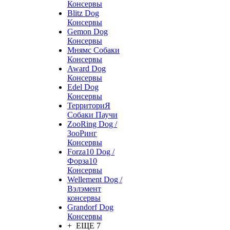
Консервы
Blitz Dog
Консервы
Gemon Dog
Консервы
Мнямс Собаки
Консервы
Award Dog
Консервы
Edel Dog
Консервы
ТерриториЯ
Собаки Паучи
ZooRing Dog /
ЗооРинг
Консервы
Forza10 Dog /
Форза10
Консервы
Wellement Dog /
Вэлэмент
консервы
Grandorf Dog
Консервы
+ ЕЩЕ 7