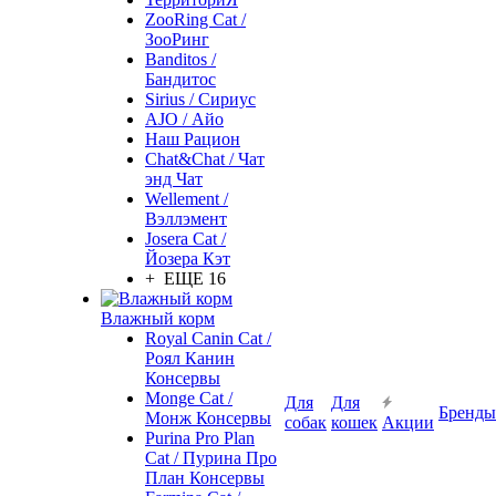
ZooRing Cat /
ЗооРинг
Banditos /
Бандитос
Sirius / Сириус
AJO / Айо
Наш Рацион
Chat&Chat / Чат
энд Чат
Wellement /
Вэллэмент
Josera Cat /
Йозера Кэт
+ ЕЩЕ 16
Влажный корм
Royal Canin Cat /
Роял Канин
Консервы
Monge Cat /
Для
Для
Бренды
Монж Консервы
собак
кошек
Акции
Purina Pro Plan
Cat / Пурина Про
План Консервы