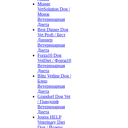
Monge
VetSolution Dog /
Монж
Ветеринарная
Диета
Best Dinner Dog
Vet Profi / Бест
Диннер
Ветеринарная
Диета
Forza10 Dog
VetDiet / Форза10
Ветеринарная
Диета
Blitz Vetline Dog /
Блиц
Ветеринарная
Диета
Grandorf Dog Vet
/ Грандорф
Ветеринарная
Диета
Josera HELP
Veterinary Diet
Dog / Йозера