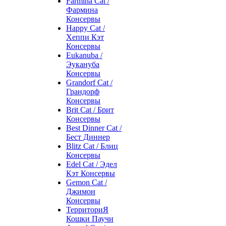
Farmina Cat /
Фармина
Консервы
Happy Cat /
Хеппи Кэт
Консервы
Eukanuba /
Эукануба
Консервы
Grandorf Cat /
Грандорф
Консервы
Brit Cat / Брит
Консервы
Best Dinner Cat /
Бест Диннер
Blitz Cat / Блиц
Консервы
Edel Cat / Эдел
Кэт Консервы
Gemon Cat /
Джимон
Консервы
ТерриториЯ
Кошки Паучи