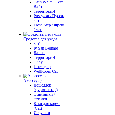
Cat's White / Кетс
Вайт
ТерриториЯ
Pussy-cat / Пусси-
кет
Fresh Step / Фреш
Степ
Средства для ухода
8in1
Iv San Bernard
Лайна
ТерриториЯ
Cliny
Пчелодар
WellRoom Cat
Аксессуары
Дешеддер
(фурминатор)
Ошейники /
шлейки
Баки для корма
(Cat)
Игрушки