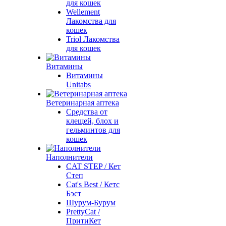
для кошек
Wellement
Лакомства для
кошек
Triol Лакомства
для кошек
Витамины
Витамины
Unitabs
Ветеринарная аптека
Средства от
клещей, блох и
гельминтов для
кошек
Наполнители
CAT STEP / Кет
Степ
Cat's Best / Кетс
Бэст
Шурум-Бурум
PrettyCat /
ПритиКет