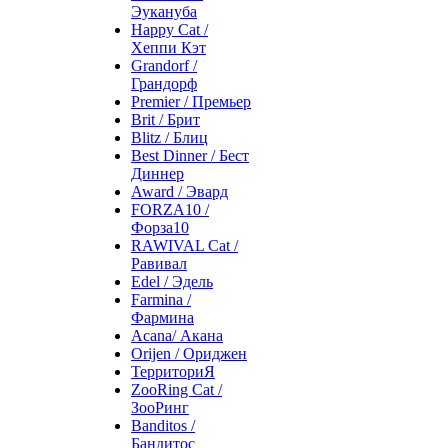
Эукануба
Happy Cat /
Хеппи Кэт
Grandorf /
Грандорф
Premier / Премьер
Brit / Брит
Blitz / Блиц
Best Dinner / Бест
Диннер
Award / Эвард
FORZA10 /
Форза10
RAWIVAL Cat /
Равивал
Edel / Эдель
Farmina /
Фармина
Acana/ Акана
Orijen / Ориджен
ТерриториЯ
ZooRing Cat /
ЗооРинг
Banditos /
Бандитос