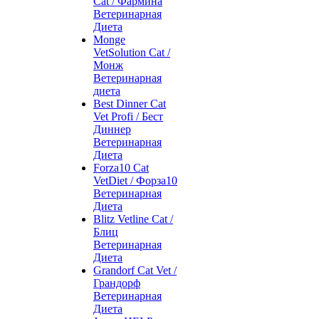
Cat / Фармина
Ветеринарная
Диета
Monge
VetSolution Cat /
Монж
Ветеринарная
диета
Best Dinner Cat
Vet Profi / Бест
Диннер
Ветеринарная
Диета
Forza10 Cat
VetDiet / Форза10
Ветеринарная
Диета
Blitz Vetline Cat /
Блиц
Ветеринарная
Диета
Grandorf Cat Vet /
Грандорф
Ветеринарная
Диета