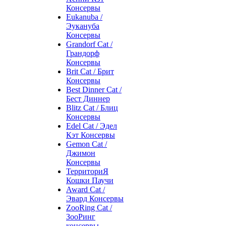
Консервы
Eukanuba /
Эукануба
Консервы
Grandorf Cat /
Грандорф
Консервы
Brit Cat / Брит
Консервы
Best Dinner Cat /
Бест Диннер
Blitz Cat / Блиц
Консервы
Edel Cat / Эдел
Кэт Консервы
Gemon Cat /
Джимон
Консервы
ТерриториЯ
Кошки Паучи
Award Cat /
Эвард Консервы
ZooRing Cat /
ЗооРинг
консервы