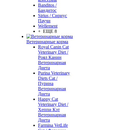
Banditos /
Бандитос
Sirius / Сириус
Паучи
Wellement
+ ЕЩЕ 8
Ветеринарные корма
Royal Canin Cat
Veterinary Diet /
Роял Канин
Ветеринарная
Диета
Purina Veterinary
Diets Cat /
Пурина
Ветеринарная
Диета
Happy Cat
Veterinary Diet /
Хеппи Кэт
Ветеринарная
Диета
Farmina VetLife