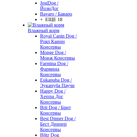
JosiDog /
ЙозиДог
Bavaro / Баваро
+ ЕЩЕ 18
Влажный корм
Royal Canin Dog /
Роял Канин
Консервы
Monge Dog /
Монж Консервы
Farmina Dog /
Фармина
Консервы
Eukanuba Dog /
Эукануба Паучи
Happy Dog /
Хеппи Дог
Консервы
Brit Dog / Брит
Консервы
Best Dinner Dog /
Бест Диннер
Консервы
Blitz Dog