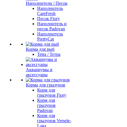
Наполнители / Песок
Наполнитель
CareFresh
Песок Fiory
Наполнитель и
песок Padovan
Наполнитель
PrettyCat
Корма для рыб
Tetra / Тетра
Аквариумы и
аксессуары
Корма для грызунов
Корм для
грызунов Fiory
Корм для
грызунов
Padovan
Корм для
грызунов Versele-
Laga