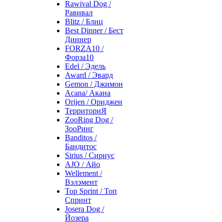
Rawival Dog /
Равивал
Blitz / Блиц
Best Dinner / Бест
Диннер
FORZA10 /
Форза10
Edel / Эдель
Award / Эвард
Gemon / Джимон
Acana/ Акана
Orijen / Ориджен
ТерриториЯ
ZooRing Dog /
ЗооРинг
Banditos /
Бандитос
Sirius / Сириус
AJO / Айо
Wellement /
Вэлэмент
Top Sprint / Топ
Спринт
Josera Dog /
Йозера