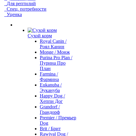
Для рептилий
Спец. потребности
Уценка
Сухой корм
Royal Canin /
Роял Канин
Monge / Монж
Purina Pro Plan /
Пурина Про
План
Farmina /
Фармина
Eukanuba /
Эукануба
Happy Dog /
Хеппи Дог
Grandorf /
Грандорф
Premier / Премьер
Dog
Brit / Брит
Rawival Dog /