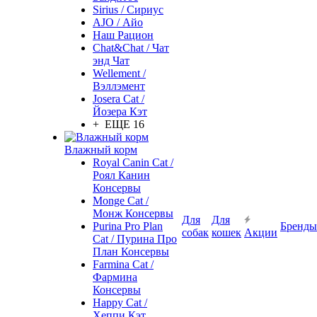
Sirius / Сириус
AJO / Айо
Наш Рацион
Chat&Chat / Чат
энд Чат
Wellement /
Вэллэмент
Josera Cat /
Йозера Кэт
+ ЕЩЕ 16
Влажный корм
Royal Canin Cat /
Роял Канин
Консервы
Monge Cat /
Монж Консервы
Для
Для
Purina Pro Plan
Бренды
собак
кошек
Акции
Cat / Пурина Про
План Консервы
Farmina Cat /
Фармина
Консервы
Happy Cat /
Хеппи Кэт