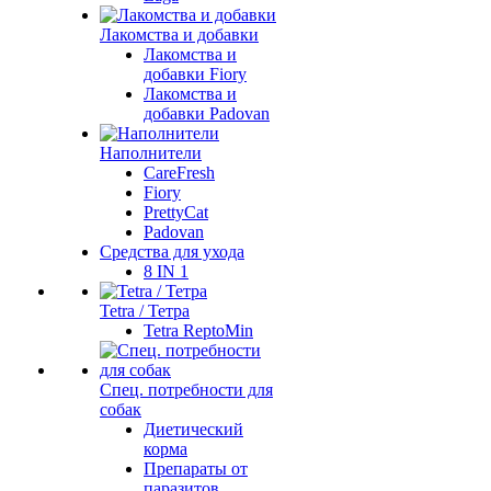
Лакомства и добавки
Лакомства и
добавки Fiory
Лакомства и
добавки Padovan
Наполнители
CareFresh
Fiory
PrettyCat
Padovan
Средства для ухода
8 IN 1
Tetra / Тетра
Tetra ReptoMin
Спец. потребности для
собак
Диетический
корма
Препараты от
паразитов