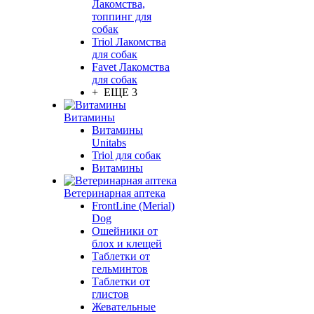
Лакомства,
топпинг для
собак
Triol Лакомства
для собак
Favet Лакомства
для собак
+ ЕЩЕ 3
Витамины
Витамины
Unitabs
Triol для собак
Витамины
Ветеринарная аптека
FrontLine (Merial)
Dog
Ошейники от
блох и клещей
Таблетки от
гельминтов
Таблетки от
глистов
Жевательные