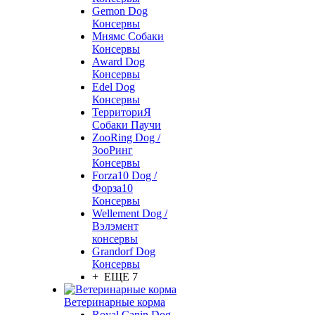
Gemon Dog
Консервы
Мнямс Собаки
Консервы
Award Dog
Консервы
Edel Dog
Консервы
ТерриториЯ
Собаки Паучи
ZooRing Dog /
ЗооРинг
Консервы
Forza10 Dog /
Форза10
Консервы
Wellement Dog /
Вэлэмент
консервы
Grandorf Dog
Консервы
+ ЕЩЕ 7
Ветеринарные корма
Royal Canin Dog