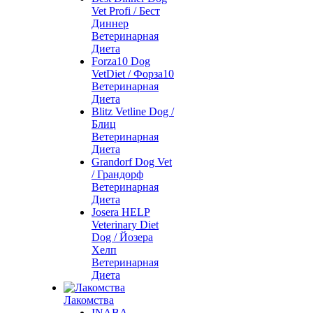
Vet Profi / Бест
Диннер
Ветеринарная
Диета
Forza10 Dog
VetDiet / Форза10
Ветеринарная
Диета
Blitz Vetline Dog /
Блиц
Ветеринарная
Диета
Grandorf Dog Vet
/ Грандорф
Ветеринарная
Диета
Josera HELP
Veterinary Diet
Dog / Йозера
Хелп
Ветеринарная
Диета
Лакомства
INABA