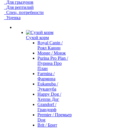
Для грызунов
Для рептилий
Спец. потребности
Уценка
Сухой корм
Royal Canin /
Роял Канин
Monge / Монж
Purina Pro Plan /
Пурина Про
План
Farmina /
Фармина
Eukanuba /
Эукануба
Happy Dog /
Хеппи Дог
Grandorf /
Грандорф
Premier / Премьер
Dog
Brit / Брит