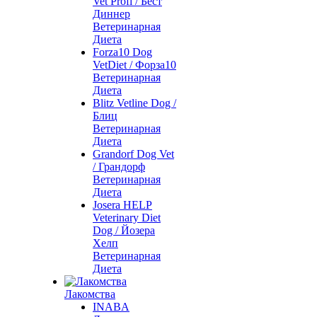
Vet Profi / Бест
Диннер
Ветеринарная
Диета
Forza10 Dog
VetDiet / Форза10
Ветеринарная
Диета
Blitz Vetline Dog /
Блиц
Ветеринарная
Диета
Grandorf Dog Vet
/ Грандорф
Ветеринарная
Диета
Josera HELP
Veterinary Diet
Dog / Йозера
Хелп
Ветеринарная
Диета
Лакомства
INABA