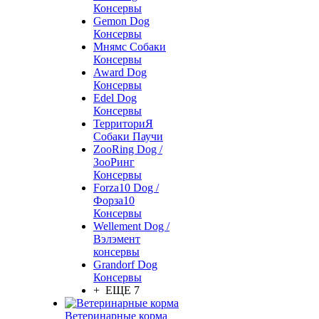
Консервы
Gemon Dog
Консервы
Мнямс Собаки
Консервы
Award Dog
Консервы
Edel Dog
Консервы
ТерриториЯ
Собаки Паучи
ZooRing Dog /
ЗооРинг
Консервы
Forza10 Dog /
Форза10
Консервы
Wellement Dog /
Вэлэмент
консервы
Grandorf Dog
Консервы
+ ЕЩЕ 7
Ветеринарные корма