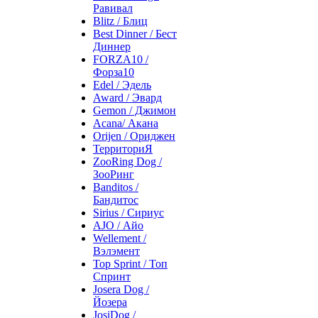
Равивал
Blitz / Блиц
Best Dinner / Бест
Диннер
FORZA10 /
Форза10
Edel / Эдель
Award / Эвард
Gemon / Джимон
Acana/ Акана
Orijen / Ориджен
ТерриториЯ
ZooRing Dog /
ЗооРинг
Banditos /
Бандитос
Sirius / Сириус
AJO / Айо
Wellement /
Вэлэмент
Top Sprint / Топ
Спринт
Josera Dog /
Йозера
JosiDog /