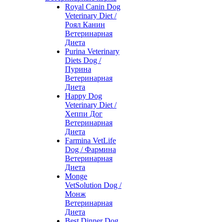
Royal Canin Dog
Veterinary Diet /
Роял Канин
Ветеринарная
Диета
Purina Veterinary
Diets Dog /
Пурина
Ветеринарная
Диета
Happy Dog
Veterinary Diet /
Хеппи Дог
Ветеринарная
Диета
Farmina VetLife
Dog / Фармина
Ветеринарная
Диета
Monge
VetSolution Dog /
Монж
Ветеринарная
Диета
Best Dinner Dog