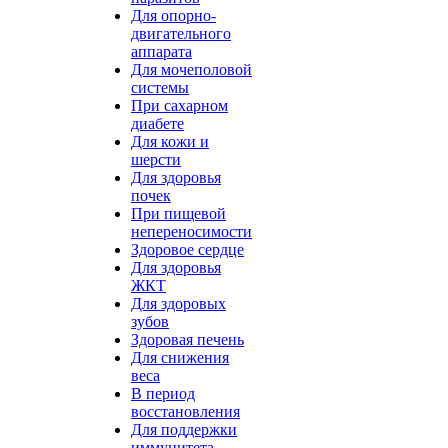
Для опорно-
двигательного
аппарата
Для мочеполовой
системы
При сахарном
диабете
Для кожи и
шерсти
Для здоровья
почек
При пищевой
непереносимости
Здоровое сердце
Для здоровья
ЖКТ
Для здоровых
зубов
Здоровая печень
Для снижения
веса
В период
восстановления
Для поддержки
иммунитета