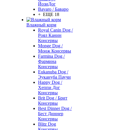
ЙозиДог
Bavaro / Баваро
+ ЕЩЕ 18
Влажный корм
Royal Canin Dog /
Роял Канин
Консервы
Monge Dog /
Монж Консервы
Farmina Dog /
Фармина
Консервы
Eukanuba Dog /
Эукануба Паучи
Happy Dog /
Хеппи Дог
Консервы
Brit Dog / Брит
Консервы
Best Dinner Dog /
Бест Диннер
Консервы
Blitz Dog
Консервы