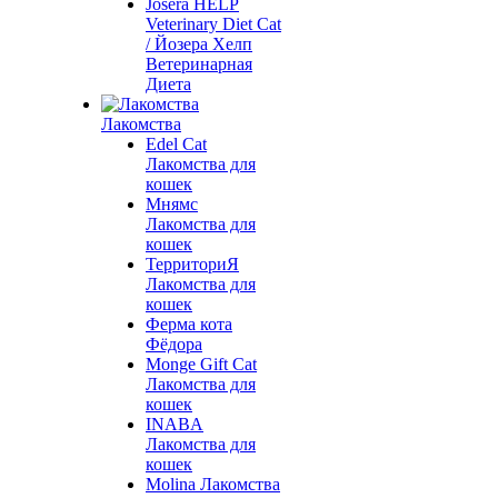
Josera HELP
Veterinary Diet Cat
/ Йозера Хелп
Ветеринарная
Диета
Лакомства
Edel Cat
Лакомства для
кошек
Мнямс
Лакомства для
кошек
ТерриториЯ
Лакомства для
кошек
Ферма кота
Фёдора
Monge Gift Cat
Лакомства для
кошек
INABA
Лакомства для
кошек
Molina Лакомства