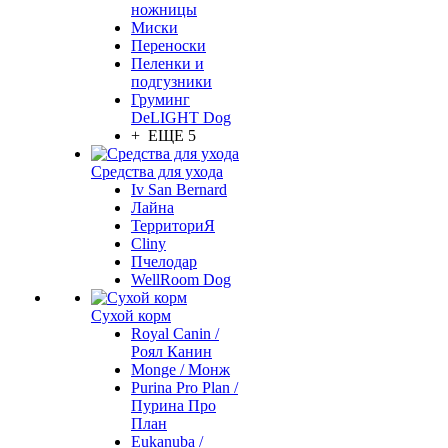
ножницы
Миски
Переноски
Пеленки и
подгузники
Груминг
DeLIGHT Dog
+ ЕЩЕ 5
Средства для ухода
Iv San Bernard
Лайна
ТерриториЯ
Cliny
Пчелодар
WellRoom Dog
Сухой корм
Royal Canin /
Роял Канин
Monge / Монж
Purina Pro Plan /
Пурина Про
План
Eukanuba /