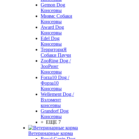
Gemon Dog
Консервы
Мнямс Собаки
Консервы
Award Dog
Консервы
Edel Dog
Консервы
ТерриториЯ
Собаки Паучи
ZooRing Dog /
ЗооРинг
Консервы
Forza10 Dog /
Форза10
Консервы
Wellement Dog /
Вэлэмент
консервы
Grandorf Dog
Консервы
+ ЕЩЕ 7
Ветеринарные корма
Royal Canin Dog