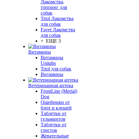
Лакомства,
топпинг для
собак
Triol Лакомства
для собак
Favet Лакомства
для собак
+ ЕЩЕ 3
Витамины
Витамины
Unitabs
Triol для собак
Витамины
Ветеринарная аптека
FrontLine (Merial)
Dog
Ошейники от
блох и клещей
Таблетки от
гельминтов
Таблетки от
глистов
Жевательные