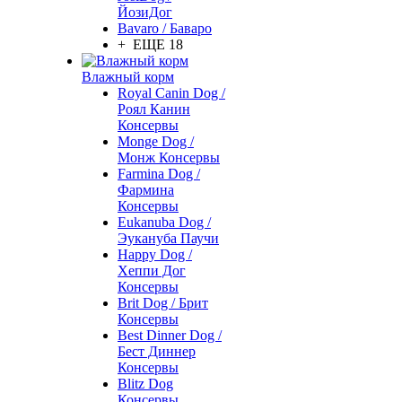
ЙозиДог
Bavaro / Баваро
+ ЕЩЕ 18
Влажный корм
Royal Canin Dog /
Роял Канин
Консервы
Monge Dog /
Монж Консервы
Farmina Dog /
Фармина
Консервы
Eukanuba Dog /
Эукануба Паучи
Happy Dog /
Хеппи Дог
Консервы
Brit Dog / Брит
Консервы
Best Dinner Dog /
Бест Диннер
Консервы
Blitz Dog
Консервы