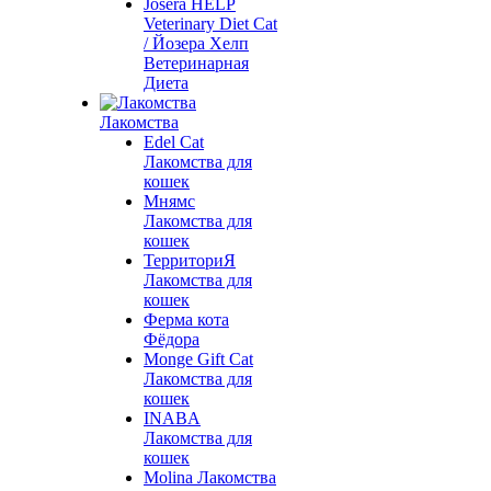
Josera HELP
Veterinary Diet Cat
/ Йозера Хелп
Ветеринарная
Диета
Лакомства
Edel Cat
Лакомства для
кошек
Мнямс
Лакомства для
кошек
ТерриториЯ
Лакомства для
кошек
Ферма кота
Фёдора
Monge Gift Cat
Лакомства для
кошек
INABA
Лакомства для
кошек
Molina Лакомства