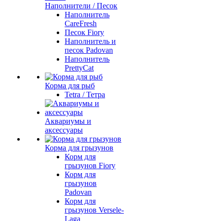
Наполнители / Песок
Наполнитель
CareFresh
Песок Fiory
Наполнитель и
песок Padovan
Наполнитель
PrettyCat
Корма для рыб
Tetra / Тетра
Аквариумы и
аксессуары
Корма для грызунов
Корм для
грызунов Fiory
Корм для
грызунов
Padovan
Корм для
грызунов Versele-
Laga