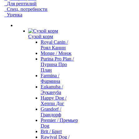
Для рептилий
Спец. потребности
Уценка
Сухой корм
Royal Canin /
Роял Канин
Monge / Монж
Purina Pro Plan /
Пурина Про
План
Farmina /
Фармина
Eukanuba /
Эукануба
Happy Dog /
Хеппи Дог
Grandorf /
Грандорф
Premier / Премьер
Dog
Brit / Брит
Rawival Dog /