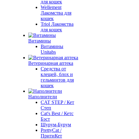
для кошек
Wellement
Лакомства для
кошек
Triol Лакомства
для кошек
Витамины
Витамины
Unitabs
Ветеринарная аптека
Средства от
клещей, блох и
гельминтов для
кошек
Наполнители
CAT STEP / Кет
Степ
Cat's Best / Кетс
Бэст
Шурум-Бурум
PrettyCat /
ПритиКет