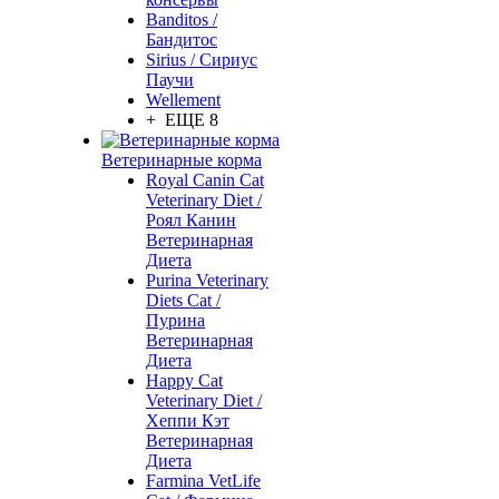
Banditos /
Бандитос
Sirius / Сириус
Паучи
Wellement
+ ЕЩЕ 8
Ветеринарные корма
Royal Canin Cat
Veterinary Diet /
Роял Канин
Ветеринарная
Диета
Purina Veterinary
Diets Cat /
Пурина
Ветеринарная
Диета
Happy Cat
Veterinary Diet /
Хеппи Кэт
Ветеринарная
Диета
Farmina VetLife