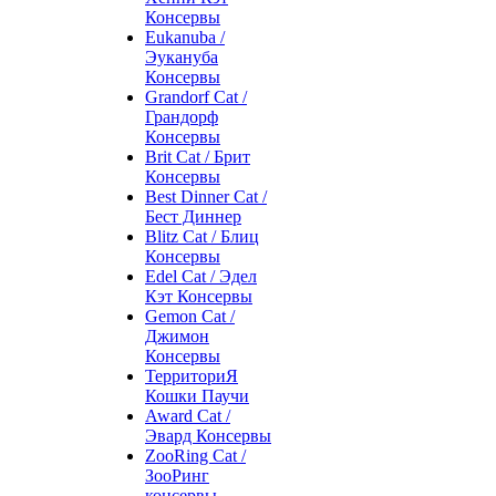
Консервы
Eukanuba /
Эукануба
Консервы
Grandorf Cat /
Грандорф
Консервы
Brit Cat / Брит
Консервы
Best Dinner Cat /
Бест Диннер
Blitz Cat / Блиц
Консервы
Edel Cat / Эдел
Кэт Консервы
Gemon Cat /
Джимон
Консервы
ТерриториЯ
Кошки Паучи
Award Cat /
Эвард Консервы
ZooRing Cat /
ЗооРинг
консервы