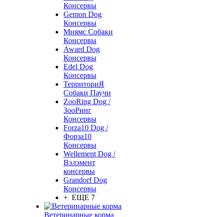
Консервы
Gemon Dog
Консервы
Мнямс Собаки
Консервы
Award Dog
Консервы
Edel Dog
Консервы
ТерриториЯ
Собаки Паучи
ZooRing Dog /
ЗооРинг
Консервы
Forza10 Dog /
Форза10
Консервы
Wellement Dog /
Вэлэмент
консервы
Grandorf Dog
Консервы
+ ЕЩЕ 7
Ветеринарные корма