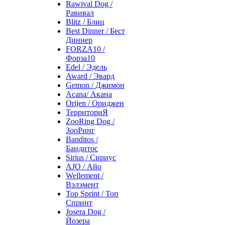
Rawival Dog /
Равивал
Blitz / Блиц
Best Dinner / Бест
Диннер
FORZA10 /
Форза10
Edel / Эдель
Award / Эвард
Gemon / Джимон
Acana/ Акана
Orijen / Ориджен
ТерриториЯ
ZooRing Dog /
ЗооРинг
Banditos /
Бандитос
Sirius / Сириус
AJO / Айо
Wellement /
Вэлэмент
Top Sprint / Топ
Спринт
Josera Dog /
Йозера