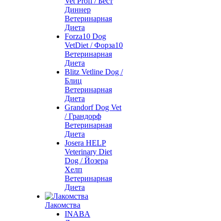
Vet Profi / Бест
Диннер
Ветеринарная
Диета
Forza10 Dog
VetDiet / Форза10
Ветеринарная
Диета
Blitz Vetline Dog /
Блиц
Ветеринарная
Диета
Grandorf Dog Vet
/ Грандорф
Ветеринарная
Диета
Josera HELP
Veterinary Diet
Dog / Йозера
Хелп
Ветеринарная
Диета
Лакомства
INABA