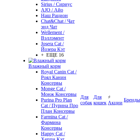
Sirius / Сириус
AJO / Айо
Наш Рацион
Chat&Chat / Чат
энд Чат
Wellement /
Вэллэмент
Josera Cat /
Йозера Кэт
+ ЕЩЕ 16
Влажный корм
Royal Canin Cat /
Роял Канин
Консервы
Monge Cat /
Монж Консервы
Для
Для
Purina Pro Plan
Бренды
собак
кошек
Акции
Cat / Пурина Про
План Консервы
Farmina Cat /
Фармина
Консервы
Happy Cat /
Хеппи Кэт