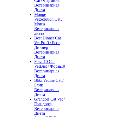
Cat / Фармина
Ветеринарная
Диета
Monge
VetSolution Cat /
Монж
Ветеринарная
диета
Best Dinner Cat
Vet Profi / Бест
Диннер
Ветеринарная
Диета
Forza10 Cat
VetDiet / Форза10
Ветеринарная
Диета
Blitz Vetline Cat /
Блиц
Ветеринарная
Диета
Grandorf Cat Vet /
Грандорф
Ветеринарная
Диета