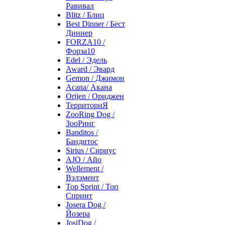
Равивал
Blitz / Блиц
Best Dinner / Бест
Диннер
FORZA10 /
Форза10
Edel / Эдель
Award / Эвард
Gemon / Джимон
Acana/ Акана
Orijen / Ориджен
ТерриториЯ
ZooRing Dog /
ЗооРинг
Banditos /
Бандитос
Sirius / Сириус
AJO / Айо
Wellement /
Вэлэмент
Top Sprint / Топ
Спринт
Josera Dog /
Йозера
JosiDog /