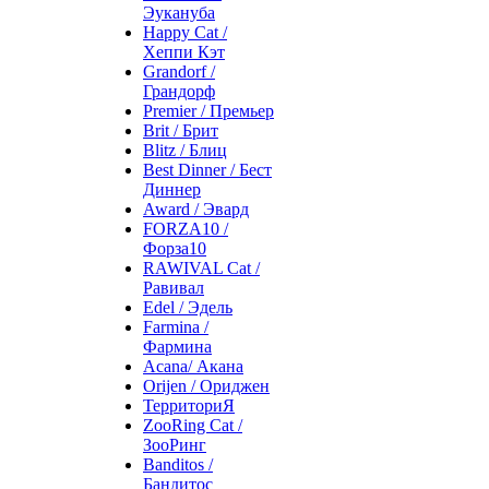
Эукануба
Happy Cat /
Хеппи Кэт
Grandorf /
Грандорф
Premier / Премьер
Brit / Брит
Blitz / Блиц
Best Dinner / Бест
Диннер
Award / Эвард
FORZA10 /
Форза10
RAWIVAL Cat /
Равивал
Edel / Эдель
Farmina /
Фармина
Acana/ Акана
Orijen / Ориджен
ТерриториЯ
ZooRing Cat /
ЗооРинг
Banditos /
Бандитос