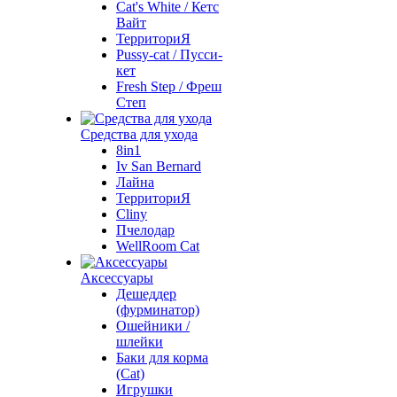
Cat's White / Кетс
Вайт
ТерриториЯ
Pussy-cat / Пусси-
кет
Fresh Step / Фреш
Степ
Средства для ухода
8in1
Iv San Bernard
Лайна
ТерриториЯ
Cliny
Пчелодар
WellRoom Cat
Аксессуары
Дешеддер
(фурминатор)
Ошейники /
шлейки
Баки для корма
(Cat)
Игрушки