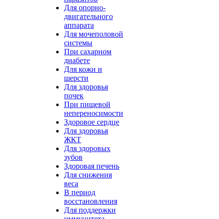
Для опорно-
двигательного
аппарата
Для мочеполовой
системы
При сахарном
диабете
Для кожи и
шерсти
Для здоровья
почек
При пищевой
непереносимости
Здоровое сердце
Для здоровья
ЖКТ
Для здоровых
зубов
Здоровая печень
Для снижения
веса
В период
восстановления
Для поддержки
иммунитета