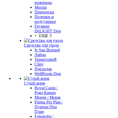
ножницы
Миски
Переноски
Пеленки и
подгузники
Груминг
DeLIGHT Dog
+ ЕЩЕ 5
Средства для ухода
Iv San Bernard
Лайна
ТерриториЯ
Cliny
Пчелодар
WellRoom Dog
Сухой корм
Royal Canin /
Роял Канин
Monge / Монж
Purina Pro Plan /
Пурина Про
План
Eukanuba /