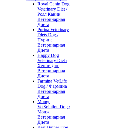
Royal Canin Dog
Veterinary Diet /
Роял Канин
Ветеринарная
Диета
Purina Veterinary
Diets Dog /
Пурина
Ветеринарная
Диета
Happy Dog
Veterinary Diet /
Хеппи Дог
Ветеринарная
Диета
Farmina VetLife
Dog / Фармина
Ветеринарная
Диета
Monge
VetSolution Dog /
Монж
Ветеринарная
Диета
Best Dinner Dog