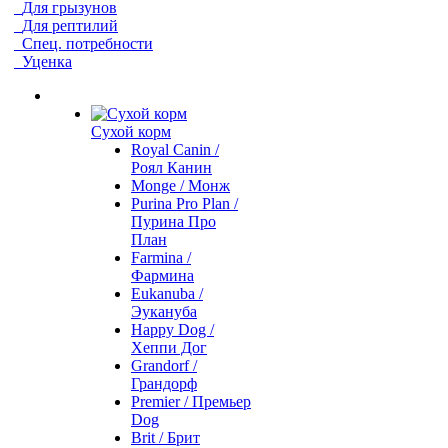
Для грызунов
Для рептилий
Спец. потребности
Уценка
Сухой корм
Royal Canin /
Роял Канин
Monge / Монж
Purina Pro Plan /
Пурина Про
План
Farmina /
Фармина
Eukanuba /
Эукануба
Happy Dog /
Хеппи Дог
Grandorf /
Грандорф
Premier / Премьер
Dog
Brit / Брит