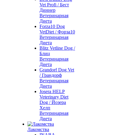
Vet Profi / Бест
Диннер
Ветеринарная
Диета
Forza10 Dog
VetDiet / Форза10
Ветеринарная
Диета
Blitz Vetline Dog /
Блиц
Ветеринарная
Диета
Grandorf Dog Vet
/ Грандорф
Ветеринарная
Диета
Josera HELP
Veterinary Diet
Dog / Йозера
Хелп
Ветеринарная
Диета
Лакомства
INABA