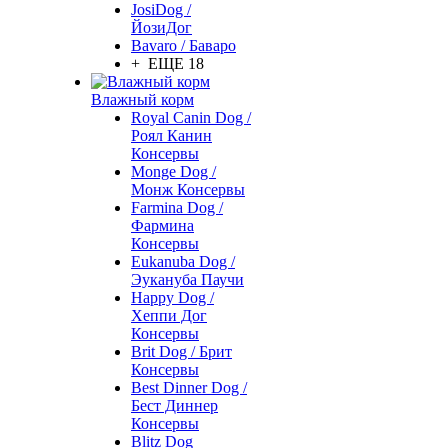
JosiDog /
ЙозиДог
Bavaro / Баваро
+ ЕЩЕ 18
Влажный корм
Royal Canin Dog /
Роял Канин
Консервы
Monge Dog /
Монж Консервы
Farmina Dog /
Фармина
Консервы
Eukanuba Dog /
Эукануба Паучи
Happy Dog /
Хеппи Дог
Консервы
Brit Dog / Брит
Консервы
Best Dinner Dog /
Бест Диннер
Консервы
Blitz Dog