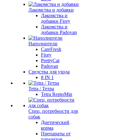
Лакомства и добавки
Лакомства и
добавки Fiory
Лакомства и
добавки Padovan
Наполнители
CareFresh
Fiory
PrettyCat
Padovan
Средства для ухода
8 IN 1
Tetra / Тетра
Tetra ReptoMin
Спец. потребности для
собак
Диетический
корма
Препараты от
паразитов