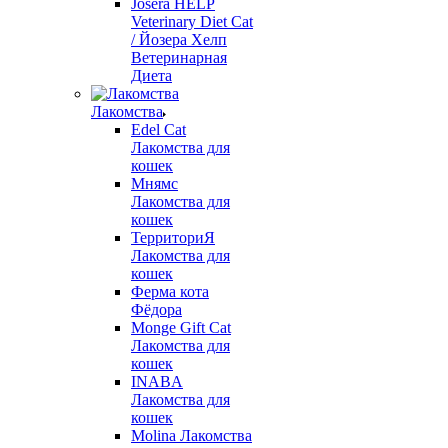
Josera HELP
Veterinary Diet Cat
/ Йозера Хелп
Ветеринарная
Диета
Лакомства
Edel Cat
Лакомства для
кошек
Мнямс
Лакомства для
кошек
ТерриториЯ
Лакомства для
кошек
Ферма кота
Фёдора
Monge Gift Cat
Лакомства для
кошек
INABA
Лакомства для
кошек
Molina Лакомства