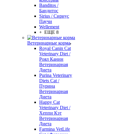
Banditos /
Бандитос
Sirius / Сириус
Паучи
Wellement
+ ЕЩЕ 8
Ветеринарные корма
Royal Canin Cat
Veterinary Diet /
Роял Канин
Ветеринарная
Диета
Purina Veterinary
Diets Cat /
Пурина
Ветеринарная
Диета
Happy Cat
Veterinary Diet /
Хеппи Кэт
Ветеринарная
Диета
Farmina VetLife