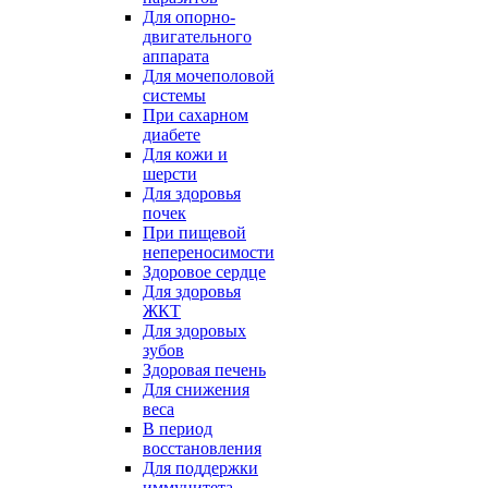
Для опорно-
двигательного
аппарата
Для мочеполовой
системы
При сахарном
диабете
Для кожи и
шерсти
Для здоровья
почек
При пищевой
непереносимости
Здоровое сердце
Для здоровья
ЖКТ
Для здоровых
зубов
Здоровая печень
Для снижения
веса
В период
восстановления
Для поддержки
иммунитета