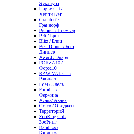
Эукануба
Happy Cat /
Хеппи Кэт
Grandorf /
Грандорф
Premier / Премьер
Brit / Брит
Blitz / Блиц
Best Dinner / Бест
Диннер
Award / Эвард
FORZA10 /
Форза10
RAWIVAL Cat /
Равивал
Edel / Эдель
Farmina /
Фармина
Acana/ Акана
Orijen / Ориджен
ТерриториЯ
ZooRing Cat /
ЗооРинг
Banditos /
Бандитос