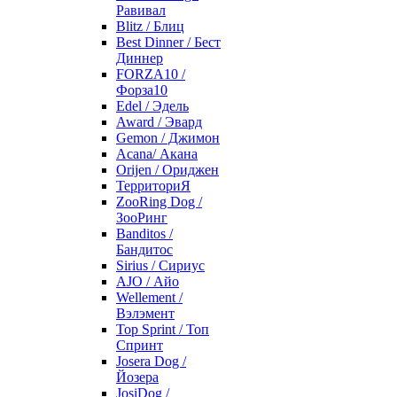
Равивал
Blitz / Блиц
Best Dinner / Бест
Диннер
FORZA10 /
Форза10
Edel / Эдель
Award / Эвард
Gemon / Джимон
Acana/ Акана
Orijen / Ориджен
ТерриториЯ
ZooRing Dog /
ЗооРинг
Banditos /
Бандитос
Sirius / Сириус
AJO / Айо
Wellement /
Вэлэмент
Top Sprint / Топ
Спринт
Josera Dog /
Йозера
JosiDog /