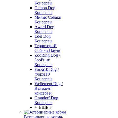
Консервы
Gemon Dog
Консервы
Мнямс Собаки
Консервы
Award Dog
Консервы
Edel Dog
Консервы
ТерриториЯ
Собаки Паучи
ZooRing Dog /
ЗооРинг
Консервы
Forza10 Dog /
Форза10
Консервы
Wellement Dog /
Вэлэмент
консервы
Grandorf Dog
Консервы
+ ЕЩЕ 7
Ветеринарные корма