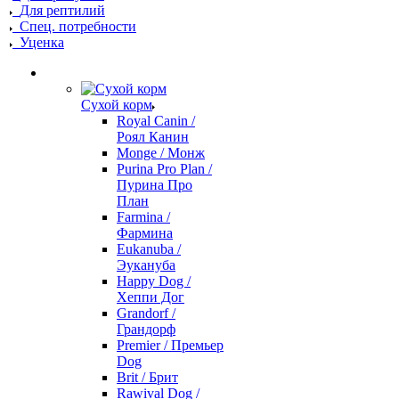
Для рептилий
Спец. потребности
Уценка
Сухой корм
Royal Canin /
Роял Канин
Monge / Монж
Purina Pro Plan /
Пурина Про
План
Farmina /
Фармина
Eukanuba /
Эукануба
Happy Dog /
Хеппи Дог
Grandorf /
Грандорф
Premier / Премьер
Dog
Brit / Брит
Rawival Dog /