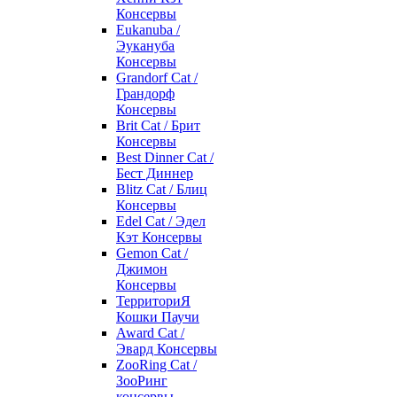
Консервы
Eukanuba /
Эукануба
Консервы
Grandorf Cat /
Грандорф
Консервы
Brit Cat / Брит
Консервы
Best Dinner Cat /
Бест Диннер
Blitz Cat / Блиц
Консервы
Edel Cat / Эдел
Кэт Консервы
Gemon Cat /
Джимон
Консервы
ТерриториЯ
Кошки Паучи
Award Cat /
Эвард Консервы
ZooRing Cat /
ЗооРинг
консервы