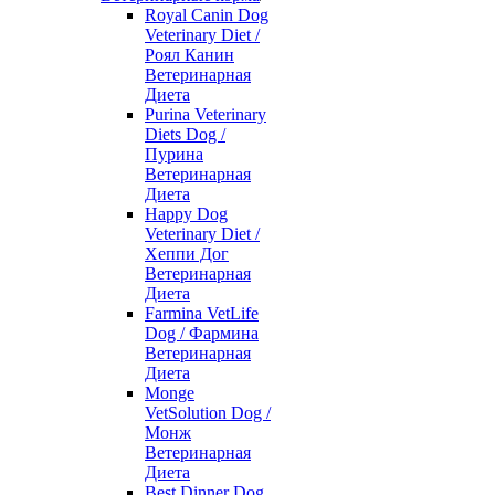
Royal Canin Dog
Veterinary Diet /
Роял Канин
Ветеринарная
Диета
Purina Veterinary
Diets Dog /
Пурина
Ветеринарная
Диета
Happy Dog
Veterinary Diet /
Хеппи Дог
Ветеринарная
Диета
Farmina VetLife
Dog / Фармина
Ветеринарная
Диета
Monge
VetSolution Dog /
Монж
Ветеринарная
Диета
Best Dinner Dog