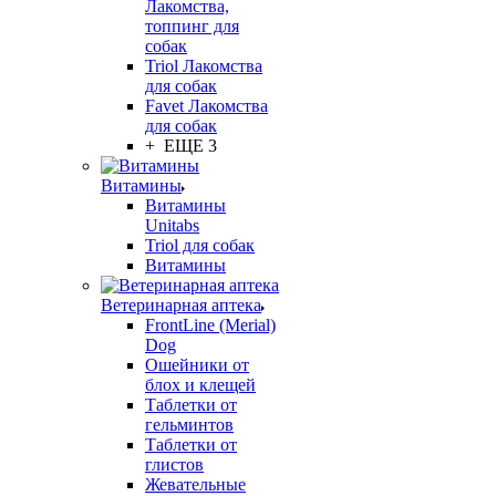
Лакомства,
топпинг для
собак
Triol Лакомства
для собак
Favet Лакомства
для собак
+ ЕЩЕ 3
Витамины
Витамины
Unitabs
Triol для собак
Витамины
Ветеринарная аптека
FrontLine (Merial)
Dog
Ошейники от
блох и клещей
Таблетки от
гельминтов
Таблетки от
глистов
Жевательные