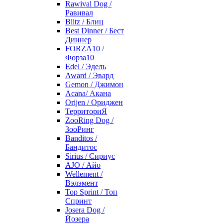
Rawival Dog /
Равивал
Blitz / Блиц
Best Dinner / Бест
Диннер
FORZA10 /
Форза10
Edel / Эдель
Award / Эвард
Gemon / Джимон
Acana/ Акана
Orijen / Ориджен
ТерриториЯ
ZooRing Dog /
ЗооРинг
Banditos /
Бандитос
Sirius / Сириус
AJO / Айо
Wellement /
Вэлэмент
Top Sprint / Топ
Спринт
Josera Dog /
Йозера