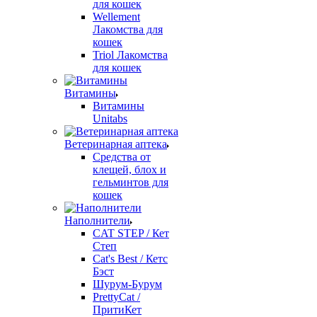
для кошек
Wellement
Лакомства для
кошек
Triol Лакомства
для кошек
Витамины
Витамины
Unitabs
Ветеринарная аптека
Средства от
клещей, блох и
гельминтов для
кошек
Наполнители
CAT STEP / Кет
Степ
Cat's Best / Кетс
Бэст
Шурум-Бурум
PrettyCat /
ПритиКет