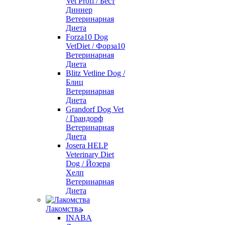
Vet Profi / Бест
Диннер
Ветеринарная
Диета
Forza10 Dog
VetDiet / Форза10
Ветеринарная
Диета
Blitz Vetline Dog /
Блиц
Ветеринарная
Диета
Grandorf Dog Vet
/ Грандорф
Ветеринарная
Диета
Josera HELP
Veterinary Diet
Dog / Йозера
Хелп
Ветеринарная
Диета
Лакомства
INABA