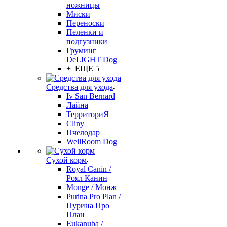
ножницы
Миски
Переноски
Пеленки и
подгузники
Груминг
DeLIGHT Dog
+ ЕЩЕ 5
Средства для ухода
Iv San Bernard
Лайна
ТерриториЯ
Cliny
Пчелодар
WellRoom Dog
Сухой корм
Royal Canin /
Роял Канин
Monge / Монж
Purina Pro Plan /
Пурина Про
План
Eukanuba /