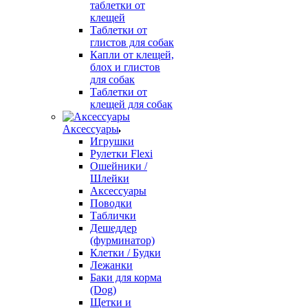
таблетки от
клещей
Таблетки от
глистов для собак
Капли от клещей,
блох и глистов
для собак
Таблетки от
клещей для собак
Аксессуары
Игрушки
Рулетки Flexi
Ошейники /
Шлейки
Аксессуары
Поводки
Таблички
Дешеддер
(фурминатор)
Клетки / Будки
Лежанки
Баки для корма
(Dog)
Щетки и