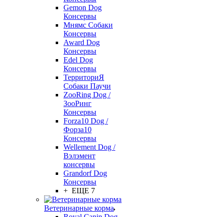
Gemon Dog
Консервы
Мнямс Собаки
Консервы
Award Dog
Консервы
Edel Dog
Консервы
ТерриториЯ
Собаки Паучи
ZooRing Dog /
ЗооРинг
Консервы
Forza10 Dog /
Форза10
Консервы
Wellement Dog /
Вэлэмент
консервы
Grandorf Dog
Консервы
+ ЕЩЕ 7
Ветеринарные корма
Royal Canin Dog