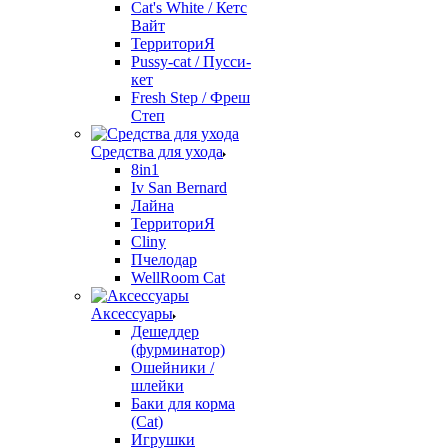
Cat's White / Кетс
Вайт
ТерриториЯ
Pussy-cat / Пусси-
кет
Fresh Step / Фреш
Степ
Средства для ухода
8in1
Iv San Bernard
Лайна
ТерриториЯ
Cliny
Пчелодар
WellRoom Cat
Аксессуары
Дешеддер
(фурминатор)
Ошейники /
шлейки
Баки для корма
(Cat)
Игрушки