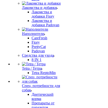
Лакомства и добавки
Лакомства и
добавки Fiory
Лакомства и
добавки Padovan
Наполнители
CareFresh
Fiory
PrettyCat
Padovan
Средства для ухода
8 IN 1
Tetra / Тетра
Tetra ReptoMin
Спец. потребности для
собак
Диетический
корма
Препараты от
паразитов