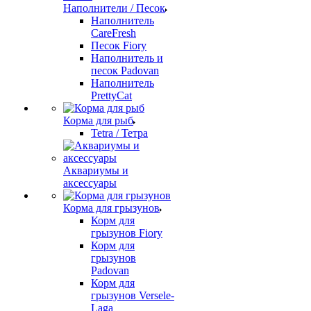
Наполнители / Песок
Наполнитель
CareFresh
Песок Fiory
Наполнитель и
песок Padovan
Наполнитель
PrettyCat
Корма для рыб
Tetra / Тетра
Аквариумы и
аксессуары
Корма для грызунов
Корм для
грызунов Fiory
Корм для
грызунов
Padovan
Корм для
грызунов Versele-
Laga