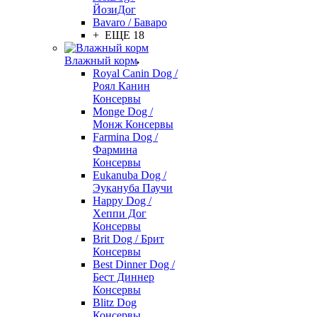
ЙозиДог
Bavaro / Баваро
+ ЕЩЕ 18
Влажный корм
Royal Canin Dog /
Роял Канин
Консервы
Monge Dog /
Монж Консервы
Farmina Dog /
Фармина
Консервы
Eukanuba Dog /
Эукануба Паучи
Happy Dog /
Хеппи Дог
Консервы
Brit Dog / Брит
Консервы
Best Dinner Dog /
Бест Диннер
Консервы
Blitz Dog
Консервы