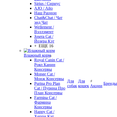
Sirius / Сириус
AJO / Айо
Наш Рацион
Chat&Chat / Чат
энд Чат
Wellement /
Вэллэмент
Josera Cat /
Йозера Кэт
+ ЕЩЕ 16
Влажный корм
Royal Canin Cat /
Роял Канин
Консервы
Monge Cat /
Монж Консервы
Для
Для
Purina Pro Plan
Бренды
собак
кошек
Акции
Cat / Пурина Про
План Консервы
Farmina Cat /
Фармина
Консервы
Happy Cat /
Хеппи Кэт