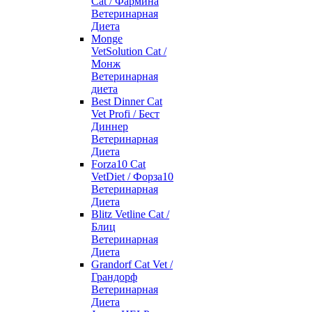
Cat / Фармина
Ветеринарная
Диета
Monge
VetSolution Cat /
Монж
Ветеринарная
диета
Best Dinner Cat
Vet Profi / Бест
Диннер
Ветеринарная
Диета
Forza10 Cat
VetDiet / Форза10
Ветеринарная
Диета
Blitz Vetline Cat /
Блиц
Ветеринарная
Диета
Grandorf Cat Vet /
Грандорф
Ветеринарная
Диета