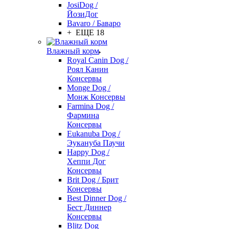
JosiDog /
ЙозиДог
Bavaro / Баваро
+ ЕЩЕ 18
Влажный корм
Royal Canin Dog /
Роял Канин
Консервы
Monge Dog /
Монж Консервы
Farmina Dog /
Фармина
Консервы
Eukanuba Dog /
Эукануба Паучи
Happy Dog /
Хеппи Дог
Консервы
Brit Dog / Брит
Консервы
Best Dinner Dog /
Бест Диннер
Консервы
Blitz Dog