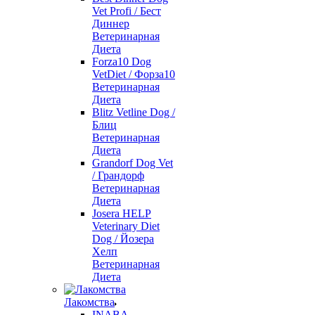
Vet Profi / Бест
Диннер
Ветеринарная
Диета
Forza10 Dog
VetDiet / Форза10
Ветеринарная
Диета
Blitz Vetline Dog /
Блиц
Ветеринарная
Диета
Grandorf Dog Vet
/ Грандорф
Ветеринарная
Диета
Josera HELP
Veterinary Diet
Dog / Йозера
Хелп
Ветеринарная
Диета
Лакомства
INABA