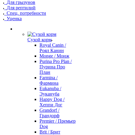
Для грызунов
Для рептилий
Спец. потребности
Уценка
Сухой корм
Royal Canin /
Роял Канин
Monge / Монж
Purina Pro Plan /
Пурина Про
План
Farmina /
Фармина
Eukanuba /
Эукануба
Happy Dog /
Хеппи Дог
Grandorf /
Грандорф
Premier / Премьер
Dog
Brit / Брит