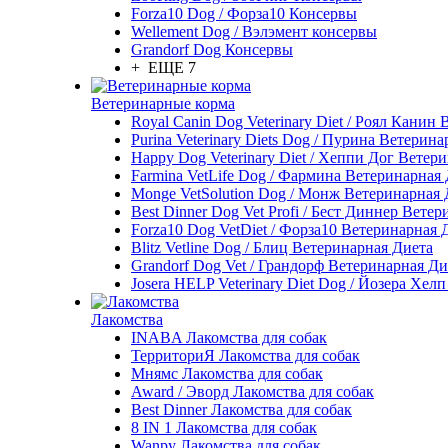
Forza10 Dog / Форза10 Консервы
Wellement Dog / Вэлэмент консервы
Grandorf Dog Консервы
+ ЕЩЕ 7
Ветеринарные корма
Royal Canin Dog Veterinary Diet / Роял Канин
Purina Veterinary Diets Dog / Пурина Ветерин
Happy Dog Veterinary Diet / Хеппи Дог Ветер
Farmina VetLife Dog / Фармина Ветеринарная
Monge VetSolution Dog / Монж Ветеринарная 
Best Dinner Dog Vet Profi / Бест Диннер Вете
Forza10 Dog VetDiet / Форза10 Ветеринарная 
Blitz Vetline Dog / Блиц Ветеринарная Диета
Grandorf Dog Vet / Грандорф Ветеринарная Ди
Josera HELP Veterinary Diet Dog / Йозера Хел
Лакомства
INABA Лакомства для собак
ТерриториЯ Лакомства для собак
Мнямс Лакомства для собак
Award / Эворд Лакомства для собак
Best Dinner Лакомства для собак
8 IN 1 Лакомства для собак
Wanpy Лакомства для собак