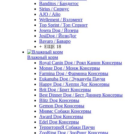
Banditos / Бандитос
Sirius / Сириус
AJO / Айо
Wellement / Вэлэмент
Top Sprint / Топ Спринт
Josera Dog / Йозера
JosiDog / ЙозиДог
Bavaro / Баваро
+ ЕЩЕ 18
Влажный корм
Royal Canin Dog / Роял Канин Консервы
Monge Dog / Монж Консервы
Farmina Dog / Фармина Консервы
Eukanuba Dog / Эукануба Паучи
Happy Dog / Хеппи Дог Консервы
Brit Dog / Брит Консервы
Best Dinner Dog / Бест Диннер Консервы
Blitz Dog Консервы
Gemon Dog Консервы
Мнямс Собаки Консервы
Award Dog Консервы
Edel Dog Консервы
ТерриториЯ Собаки Паучи
ZooRing Dog / ЗооРинг Консервы