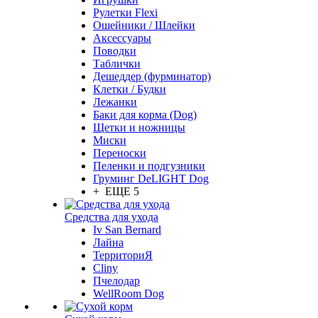
Рулетки Flexi
Ошейники / Шлейки
Аксессуары
Поводки
Таблички
Дешеддер (фурминатор)
Клетки / Будки
Лежанки
Баки для корма (Dog)
Щетки и ножницы
Миски
Переноски
Пеленки и подгузники
Груминг DeLIGHT Dog
+ ЕЩЕ 5
Средства для ухода
Iv San Bernard
Лайна
ТерриториЯ
Cliny
Пчелодар
WellRoom Dog