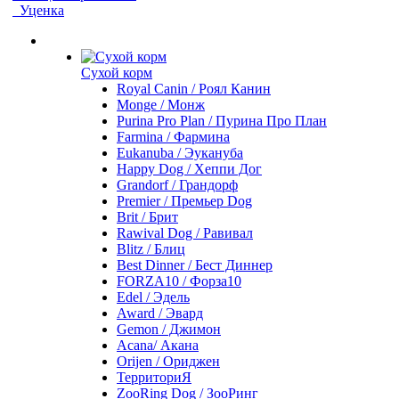
Уценка
Сухой корм
Royal Canin / Роял Канин
Monge / Монж
Purina Pro Plan / Пурина Про План
Farmina / Фармина
Eukanuba / Эукануба
Happy Dog / Хеппи Дог
Grandorf / Грандорф
Premier / Премьер Dog
Brit / Брит
Rawival Dog / Равивал
Blitz / Блиц
Best Dinner / Бест Диннер
FORZA10 / Форза10
Edel / Эдель
Award / Эвард
Gemon / Джимон
Acana/ Акана
Orijen / Ориджен
ТерриториЯ
ZooRing Dog / ЗооРинг