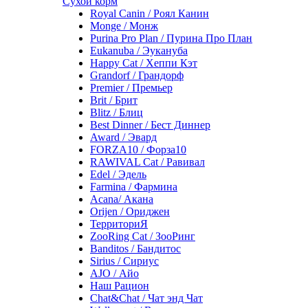
Сухой корм
Royal Canin / Роял Канин
Monge / Монж
Purina Pro Plan / Пурина Про План
Eukanuba / Эукануба
Happy Cat / Хеппи Кэт
Grandorf / Грандорф
Premier / Премьер
Brit / Брит
Blitz / Блиц
Best Dinner / Бест Диннер
Award / Эвард
FORZA10 / Форза10
RAWIVAL Cat / Равивал
Edel / Эдель
Farmina / Фармина
Acana/ Акана
Orijen / Ориджен
ТерриториЯ
ZooRing Cat / ЗооРинг
Banditos / Бандитос
Sirius / Сириус
AJO / Айо
Наш Рацион
Chat&Chat / Чат энд Чат