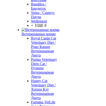
Banditos /
Бандитос
Sirius / Сириус
Паучи
Wellement
+ ЕЩЕ 8
Ветеринарные корма
Royal Canin Cat
Veterinary Diet /
Роял Канин
Ветеринарная
Диета
Purina Veterinary
Diets Cat /
Пурина
Ветеринарная
Диета
Happy Cat
Veterinary Diet /
Хеппи Кэт
Ветеринарная
Диета
Farmina VetLife