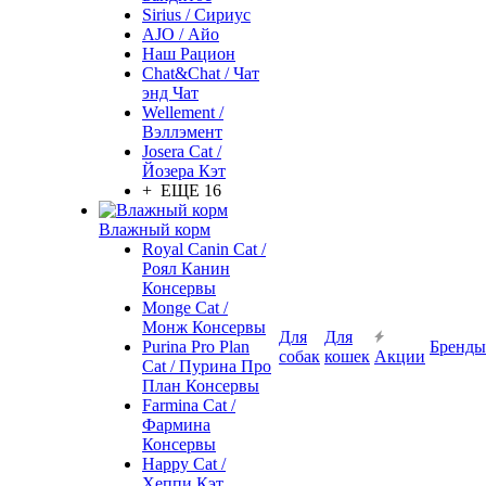
Sirius / Сириус
AJO / Айо
Наш Рацион
Chat&Chat / Чат
энд Чат
Wellement /
Вэллэмент
Josera Cat /
Йозера Кэт
+ ЕЩЕ 16
Влажный корм
Royal Canin Cat /
Роял Канин
Консервы
Monge Cat /
Монж Консервы
Для
Для
Purina Pro Plan
Бренды
собак
кошек
Акции
Cat / Пурина Про
План Консервы
Farmina Cat /
Фармина
Консервы
Happy Cat /
Хеппи Кэт