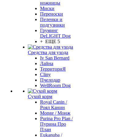
ножницы
Миски
Переноски
Пеленки и
подгузники
Груминг
DeLIGHT Dog
+ ЕЩЕ 5
Средства для ухода
Iv San Bernard
Лайна
ТерриториЯ
Cliny
Пчелодар
WellRoom Dog
Сухой корм
Royal Canin /
Роял Канин
Monge / Монж
Purina Pro Plan /
Пурина Про
План
Eukanuba /