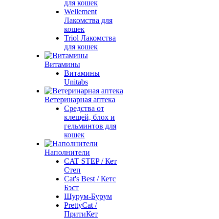
для кошек
Wellement
Лакомства для
кошек
Triol Лакомства
для кошек
Витамины
Витамины
Unitabs
Ветеринарная аптека
Средства от
клещей, блох и
гельминтов для
кошек
Наполнители
CAT STEP / Кет
Степ
Cat's Best / Кетс
Бэст
Шурум-Бурум
PrettyCat /
ПритиКет