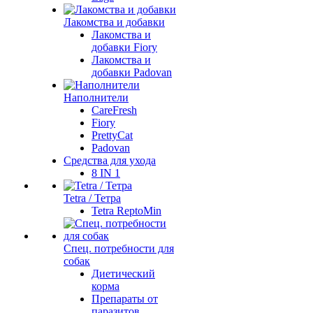
Лакомства и добавки
Лакомства и
добавки Fiory
Лакомства и
добавки Padovan
Наполнители
CareFresh
Fiory
PrettyCat
Padovan
Средства для ухода
8 IN 1
Tetra / Тетра
Tetra ReptoMin
Спец. потребности для
собак
Диетический
корма
Препараты от
паразитов