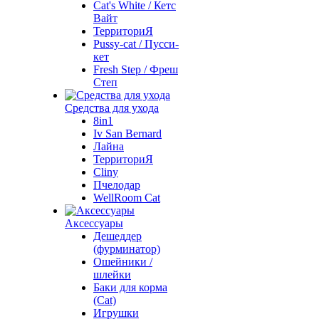
Cat's White / Кетс
Вайт
ТерриториЯ
Pussy-cat / Пусси-
кет
Fresh Step / Фреш
Степ
Средства для ухода
8in1
Iv San Bernard
Лайна
ТерриториЯ
Cliny
Пчелодар
WellRoom Cat
Аксессуары
Дешеддер
(фурминатор)
Ошейники /
шлейки
Баки для корма
(Cat)
Игрушки