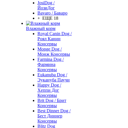
JosiDog /
ЙозиДог
Bavaro / Баваро
+ ЕЩЕ 18
Влажный корм
Royal Canin Dog /
Роял Канин
Консервы
Monge Dog /
Монж Консервы
Farmina Dog /
Фармина
Консервы
Eukanuba Dog /
Эукануба Паучи
Happy Dog /
Хеппи Дог
Консервы
Brit Dog / Брит
Консервы
Best Dinner Dog /
Бест Диннер
Консервы
Blitz Dog