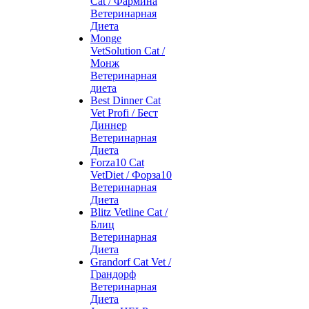
Cat / Фармина
Ветеринарная
Диета
Monge
VetSolution Cat /
Монж
Ветеринарная
диета
Best Dinner Cat
Vet Profi / Бест
Диннер
Ветеринарная
Диета
Forza10 Cat
VetDiet / Форза10
Ветеринарная
Диета
Blitz Vetline Cat /
Блиц
Ветеринарная
Диета
Grandorf Cat Vet /
Грандорф
Ветеринарная
Диета