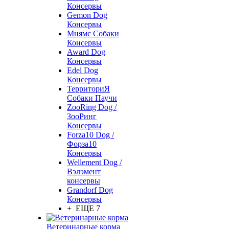
Консервы
Gemon Dog
Консервы
Мнямс Собаки
Консервы
Award Dog
Консервы
Edel Dog
Консервы
ТерриториЯ
Собаки Паучи
ZooRing Dog /
ЗооРинг
Консервы
Forza10 Dog /
Форза10
Консервы
Wellement Dog /
Вэлэмент
консервы
Grandorf Dog
Консервы
+ ЕЩЕ 7
Ветеринарные корма