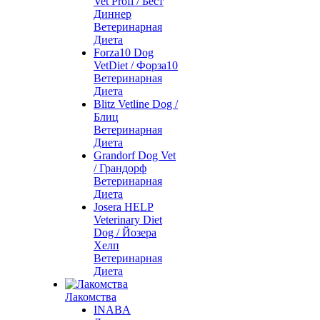
Vet Profi / Бест
Диннер
Ветеринарная
Диета
Forza10 Dog
VetDiet / Форза10
Ветеринарная
Диета
Blitz Vetline Dog /
Блиц
Ветеринарная
Диета
Grandorf Dog Vet
/ Грандорф
Ветеринарная
Диета
Josera HELP
Veterinary Diet
Dog / Йозера
Хелп
Ветеринарная
Диета
Лакомства
INABA