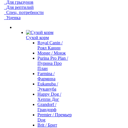
Для грызунов
Для рептилий
Спец. потребности
Уценка
Сухой корм
Royal Canin /
Роял Канин
Monge / Монж
Purina Pro Plan /
Пурина Про
План
Farmina /
Фармина
Eukanuba /
Эукануба
Happy Dog /
Хеппи Дог
Grandorf /
Грандорф
Premier / Премьер
Dog
Brit / Брит