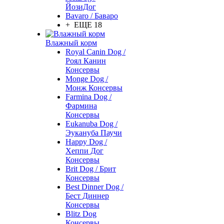
ЙозиДог
Bavaro / Баваро
+ ЕЩЕ 18
Влажный корм
Royal Canin Dog /
Роял Канин
Консервы
Monge Dog /
Монж Консервы
Farmina Dog /
Фармина
Консервы
Eukanuba Dog /
Эукануба Паучи
Happy Dog /
Хеппи Дог
Консервы
Brit Dog / Брит
Консервы
Best Dinner Dog /
Бест Диннер
Консервы
Blitz Dog
Консервы