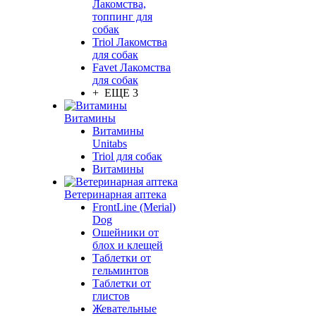
Лакомства,
топпинг для
собак
Triol Лакомства
для собак
Favet Лакомства
для собак
+ ЕЩЕ 3
Витамины
Витамины
Unitabs
Triol для собак
Витамины
Ветеринарная аптека
FrontLine (Merial)
Dog
Ошейники от
блох и клещей
Таблетки от
гельминтов
Таблетки от
глистов
Жевательные