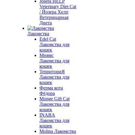
Josera HELP
Veterinary Diet Cat
/ Йозера Хелп
Ветеринарная
Диета
Лакомства
Edel Cat
Лакомства для
кошек
Мнямс
Лакомства для
кошек
ТерриториЯ
Лакомства для
кошек
Ферма кота
Фёдора
Monge Gift Cat
Лакомства для
кошек
INABA
Лакомства для
кошек
Molina Лакомства