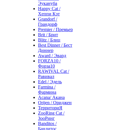
Эукануба
Happy Cat /
Хеппи Кэт
Grandorf /
Грандорф
Premier / Премьер
Brit / Брит
Blitz / Блиц
Best Dinner / Бест
Диннер
Award / Эвард
FORZA10 /
Форза10
RAWIVAL Cat /
Равивал
Edel / Эдель
Farmina /
Фармина
Acana/ Акана
Orijen / Ориджен
ТерриториЯ
ZooRing Cat /
ЗооРинг
Banditos /
Бандитос