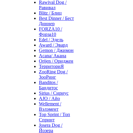
Rawival Dog /
Равивал
Blitz / Блиц
Best Dinner / Бест
Диннер
FORZA10 /
Форза10
Edel / Эдель
Award / Эвард
Gemon / Джимон
Acana/ Акана
Orijen / Ориджен
ТерриториЯ
ZooRing Dog /
ЗооРинг
Banditos /
Бандитос
Sirius / Сириус
AJO / Айо
Wellement /
Вэлэмент
Top Sprint / Топ
Спринт
Josera Dog /
Йозера