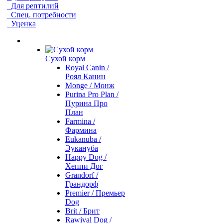
Для рептилий
Спец. потребности
Уценка
Сухой корм
Royal Canin /
Роял Канин
Monge / Монж
Purina Pro Plan /
Пурина Про
План
Farmina /
Фармина
Eukanuba /
Эукануба
Happy Dog /
Хеппи Дог
Grandorf /
Грандорф
Premier / Премьер
Dog
Brit / Брит
Rawival Dog /