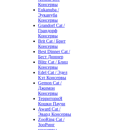
Консервы
Eukanuba /
Эукануба
Консервы
Grandorf Cat /
Грандорф
Консервы
Brit Cat / Брит
Консервы
Best Dinner Cat /
Бест Диннер
Blitz Cat / Блиц
Консервы
Edel Cat / Эдел
Кэт Консервы
Gemon Cat /
Джимон
Консервы
ТерриториЯ
Кошки Паучи
Award Cat /
Эвард Консервы
ZooRing Cat /
ЗооРинг
консервы