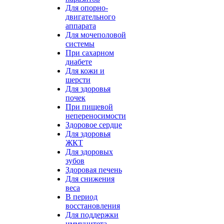
Для опорно-
двигательного
аппарата
Для мочеполовой
системы
При сахарном
диабете
Для кожи и
шерсти
Для здоровья
почек
При пищевой
непереносимости
Здоровое сердце
Для здоровья
ЖКТ
Для здоровых
зубов
Здоровая печень
Для снижения
веса
В период
восстановления
Для поддержки
иммунитета