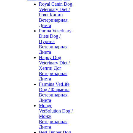
Royal Canin Dog
Veterinary Diet /
Роял Канин
Ветеринарная
Диета
Purina Veterinary
Diets Dog /
Пурина
Ветеринарная
Диета
Happy Dog
Veterinary Diet /
Хеппи Дог
Ветеринарная
Диета
Farmina VetLife
Dog / Фармина
Ветеринарная
Диета
Monge
VetSolution Dog /
Монж
Ветеринарная
Диета
Best Dinner Dog