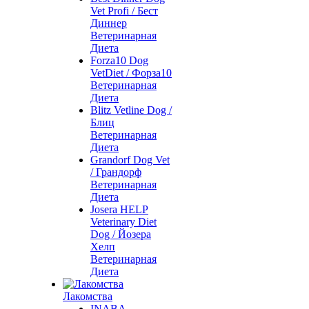
Vet Profi / Бест
Диннер
Ветеринарная
Диета
Forza10 Dog
VetDiet / Форза10
Ветеринарная
Диета
Blitz Vetline Dog /
Блиц
Ветеринарная
Диета
Grandorf Dog Vet
/ Грандорф
Ветеринарная
Диета
Josera HELP
Veterinary Diet
Dog / Йозера
Хелп
Ветеринарная
Диета
Лакомства
INABA