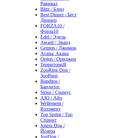
Равивал
Blitz / Блиц
Best Dinner / Бест
Диннер
FORZA10 /
Форза10
Edel / Эдель
Award / Эвард
Gemon / Джимон
Acana/ Акана
Orijen / Ориджен
ТерриториЯ
ZooRing Dog /
ЗооРинг
Banditos /
Бандитос
Sirius / Сириус
AJO / Айо
Wellement /
Вэлэмент
Top Sprint / Топ
Спринт
Josera Dog /
Йозера
JosiDog /