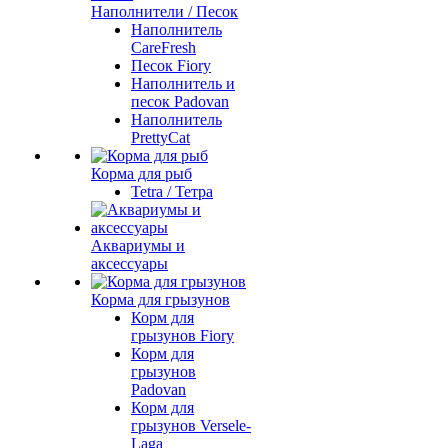
Наполнители / Песок
Наполнитель
CareFresh
Песок Fiory
Наполнитель и
песок Padovan
Наполнитель
PrettyCat
Корма для рыб
Tetra / Тетра
Аквариумы и
аксессуары
Корма для грызунов
Корм для
грызунов Fiory
Корм для
грызунов
Padovan
Корм для
грызунов Versele-
Laga