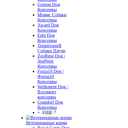
Gemon Dog
Консервы
Мнямс Собаки
Консервы
Award Dog
Консервы
Edel Dog
Консервы
ТерриториЯ
Собаки Паучи
ZooRing Dog /
ЗооРинг
Консервы
Forza10 Dog /
Форза10
Консервы
Wellement Dog /
Вэлэмент
консервы
Grandorf Dog
Консервы
+ ЕЩЕ 7
Ветеринарные корма
Royal Canin Dog