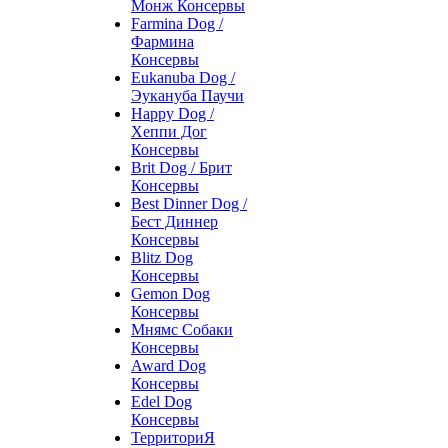
Монж Консервы
Farmina Dog /
Фармина
Консервы
Eukanuba Dog /
Эукануба Паучи
Happy Dog /
Хеппи Дог
Консервы
Brit Dog / Брит
Консервы
Best Dinner Dog /
Бест Диннер
Консервы
Blitz Dog
Консервы
Gemon Dog
Консервы
Мнямс Собаки
Консервы
Award Dog
Консервы
Edel Dog
Консервы
ТерриториЯ