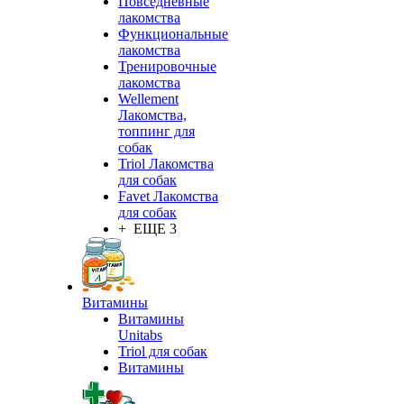
Повседневные
лакомства
Функциональные
лакомства
Тренировочные
лакомства
Wellement
Лакомства,
топпинг для
собак
Triol Лакомства
для собак
Favet Лакомства
для собак
+ ЕЩЕ 3
Витамины
Витамины
Unitabs
Triol для собак
Витамины