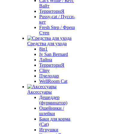
Cat's White / Кетс
Вайт
ТерриториЯ
Pussy-cat / Пусси-
кет
Fresh Step / Фреш
Степ
Средства для ухода
8in1
Iv San Bernard
Лайна
ТерриториЯ
Cliny
Пчелодар
WellRoom Cat
Аксессуары
Дешеддер
(фурминатор)
Ошейники /
шлейки
Баки для корма
(Cat)
Игрушки