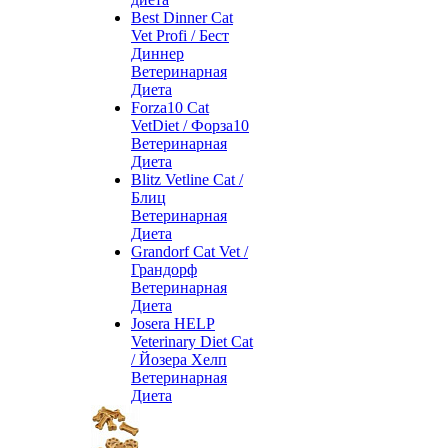
Best Dinner Cat
Vet Profi / Бест
Диннер
Ветеринарная
Диета
Forza10 Cat
VetDiet / Форза10
Ветеринарная
Диета
Blitz Vetline Cat /
Блиц
Ветеринарная
Диета
Grandorf Cat Vet /
Грандорф
Ветеринарная
Диета
Josera HELP
Veterinary Diet Cat
/ Йозера Хелп
Ветеринарная
Диета