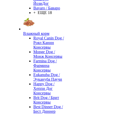
ЙозиДог
Bavaro / Баваро
+ ЕЩЕ 18
Влажный корм
Royal Canin Dog /
Роял Канин
Консервы
Monge Dog /
Монж Консервы
Farmina Dog /
Фармина
Консервы
Eukanuba Dog /
Эукануба Паучи
Happy Dog /
Хеппи Дог
Консервы
Brit Dog / Брит
Консервы
Best Dinner Dog /
Бест Диннер