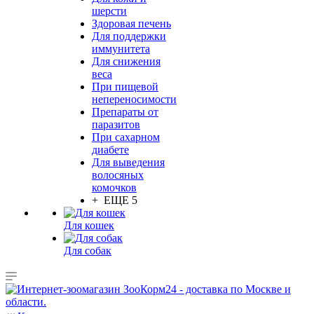
шерсти
Здоровая печень
Для поддержки
иммунитета
Для снижения
веса
При пищевой
непереносимости
Препараты от
паразитов
При сахарном
диабете
Для выведения
волосяных
комочков
+ ЕЩЕ 5
Для кошек
Для собак