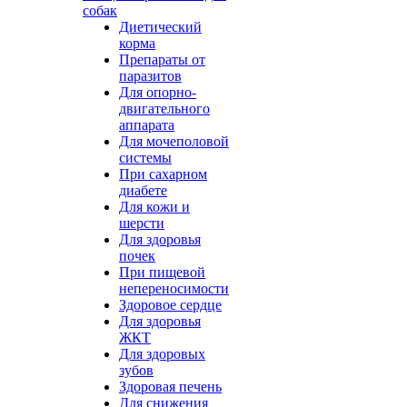
собак
Диетический
корма
Препараты от
паразитов
Для опорно-
двигательного
аппарата
Для мочеполовой
системы
При сахарном
диабете
Для кожи и
шерсти
Для здоровья
почек
При пищевой
непереносимости
Здоровое сердце
Для здоровья
ЖКТ
Для здоровых
зубов
Здоровая печень
Для снижения