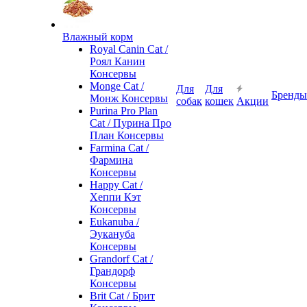
Влажный корм
Royal Canin Cat /
Роял Канин
Консервы
Monge Cat /
Для
Для
Бренды
Монж Консервы
собак
кошек
Акции
Purina Pro Plan
Cat / Пурина Про
План Консервы
Farmina Cat /
Фармина
Консервы
Happy Cat /
Хеппи Кэт
Консервы
Eukanuba /
Эукануба
Консервы
Grandorf Cat /
Грандорф
Консервы
Brit Cat / Брит