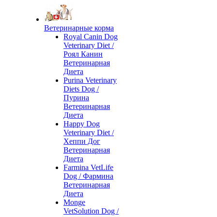
Ветеринарные корма
Royal Canin Dog
Veterinary Diet /
Роял Канин
Ветеринарная
Диета
Purina Veterinary
Diets Dog /
Пурина
Ветеринарная
Диета
Happy Dog
Veterinary Diet /
Хеппи Дог
Ветеринарная
Диета
Farmina VetLife
Dog / Фармина
Ветеринарная
Диета
Monge
VetSolution Dog /