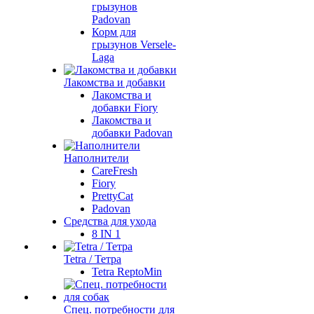
грызунов
Padovan
Корм для
грызунов Versele-
Laga
Лакомства и добавки
Лакомства и
добавки Fiory
Лакомства и
добавки Padovan
Наполнители
CareFresh
Fiory
PrettyCat
Padovan
Средства для ухода
8 IN 1
Tetra / Тетра
Tetra ReptoMin
Спец. потребности для