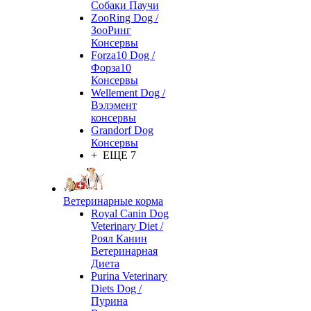
Собаки Паучи
ZooRing Dog /
ЗооРинг
Консервы
Forza10 Dog /
Форза10
Консервы
Wellement Dog /
Вэлэмент
консервы
Grandorf Dog
Консервы
+ ЕЩЕ 7
Ветеринарные корма
Royal Canin Dog
Veterinary Diet /
Роял Канин
Ветеринарная
Диета
Purina Veterinary
Diets Dog /
Пурина