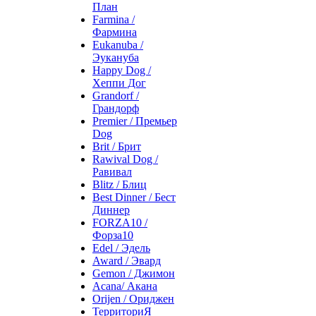
План
Farmina /
Фармина
Eukanuba /
Эукануба
Happy Dog /
Хеппи Дог
Grandorf /
Грандорф
Premier / Премьер
Dog
Brit / Брит
Rawival Dog /
Равивал
Blitz / Блиц
Best Dinner / Бест
Диннер
FORZA10 /
Форза10
Edel / Эдель
Award / Эвард
Gemon / Джимон
Acana/ Акана
Orijen / Ориджен
ТерриториЯ