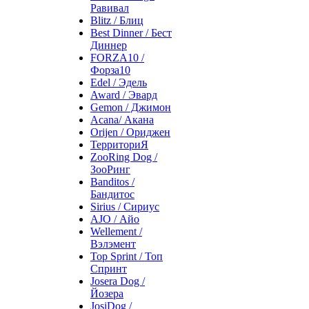
Равивал
Blitz / Блиц
Best Dinner / Бест
Диннер
FORZA10 /
Форза10
Edel / Эдель
Award / Эвард
Gemon / Джимон
Acana/ Акана
Orijen / Ориджен
ТерриториЯ
ZooRing Dog /
ЗооРинг
Banditos /
Бандитос
Sirius / Сириус
AJO / Айо
Wellement /
Вэлэмент
Top Sprint / Топ
Спринт
Josera Dog /
Йозера
JosiDog /