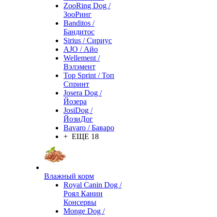
ZooRing Dog /
ЗооРинг
Banditos /
Бандитос
Sirius / Сириус
AJO / Айо
Wellement /
Вэлэмент
Top Sprint / Топ
Спринт
Josera Dog /
Йозера
JosiDog /
ЙозиДог
Bavaro / Баваро
+ ЕЩЕ 18
Влажный корм
Royal Canin Dog /
Роял Канин
Консервы
Monge Dog /