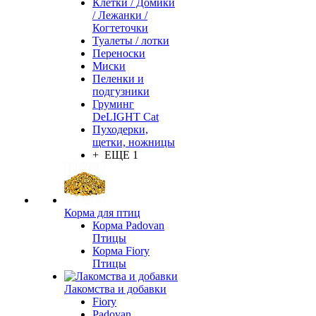
Клетки / Домики
/ Лежанки /
Когтеточки
Туалеты / лотки
Переноски
Миски
Пеленки и
подгузники
Груминг
DeLIGHT Cat
Пуходерки,
щетки, ножницы
+ ЕЩЕ 1
Корма для птиц
Корма Padovan
Птицы
Корма Fiory
Птицы
Лакомства и добавки
Fiory
Padovan