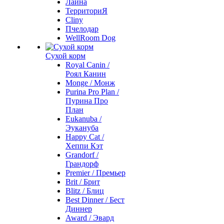
Лайна
ТерриториЯ
Cliny
Пчелодар
WellRoom Dog
Сухой корм
Royal Canin /
Роял Канин
Monge / Монж
Purina Pro Plan /
Пурина Про
План
Eukanuba /
Эукануба
Happy Cat /
Хеппи Кэт
Grandorf /
Грандорф
Premier / Премьер
Brit / Брит
Blitz / Блиц
Best Dinner / Бест
Диннер
Award / Эвард