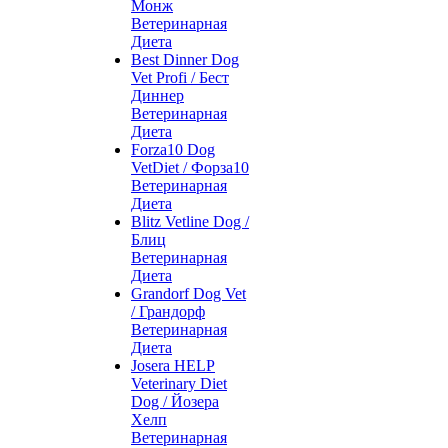
Монж
Ветеринарная
Диета
Best Dinner Dog
Vet Profi / Бест
Диннер
Ветеринарная
Диета
Forza10 Dog
VetDiet / Форза10
Ветеринарная
Диета
Blitz Vetline Dog /
Блиц
Ветеринарная
Диета
Grandorf Dog Vet
/ Грандорф
Ветеринарная
Диета
Josera HELP
Veterinary Diet
Dog / Йозера
Хелп
Ветеринарная