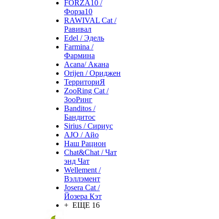
FORZA10 /
Форза10
RAWIVAL Cat /
Равивал
Edel / Эдель
Farmina /
Фармина
Acana/ Акана
Orijen / Ориджен
ТерриториЯ
ZooRing Cat /
ЗооРинг
Banditos /
Бандитос
Sirius / Сириус
AJO / Айо
Наш Рацион
Chat&Chat / Чат
энд Чат
Wellement /
Вэллэмент
Josera Cat /
Йозера Кэт
+ ЕЩЕ 16