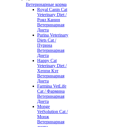
Ветеринарные корма
Royal Canin Cat
Veterinary Diet /
Роял Канин
Ветеринарная
Диета
Purina Veterinary
Diets Cat /
Пурина
Ветеринарная
Диета
Happy Cat
Veterinary Diet /
Хеппи Кэт
Ветеринарная
Диета
Farmina VetLife
Cat / Фармина
Ветеринарная
Диета
Monge
VetSolution Cat /
Монж
Ветеринарная
диета