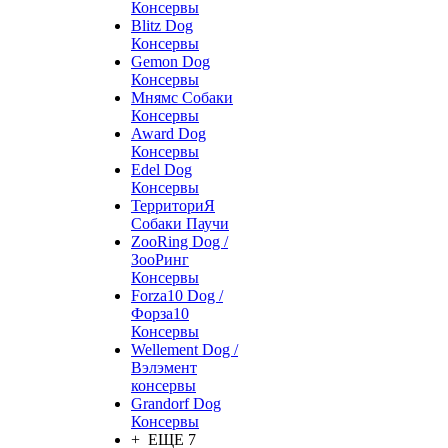
Консервы
Blitz Dog
Консервы
Gemon Dog
Консервы
Мнямс Собаки
Консервы
Award Dog
Консервы
Edel Dog
Консервы
ТерриториЯ
Собаки Паучи
ZooRing Dog /
ЗооРинг
Консервы
Forza10 Dog /
Форза10
Консервы
Wellement Dog /
Вэлэмент
консервы
Grandorf Dog
Консервы
+ ЕЩЕ 7