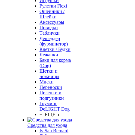
Игрушки
Рулетки Flexi
Ошейники /
Шлейки
Аксессуары
Поводки
Таблички
Дешеддер
(фурминатор)
Клетки / Будки
Лежанки
Баки для корма
(Dog)
Щетки и
ножницы
Миски
Переноски
Пеленки и
подгузники
Груминг
DeLIGHT Dog
+ ЕЩЕ 5
Средства для ухода
Iv San Bernard