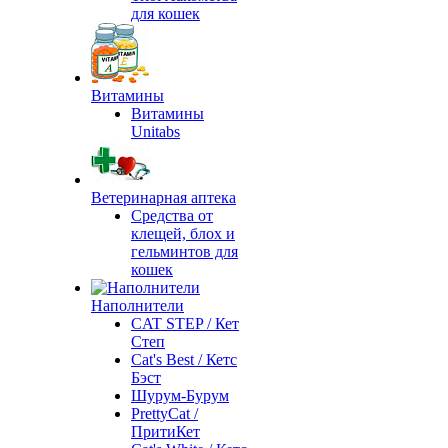
для кошек
Витамины
Витамины
Unitabs
Ветеринарная аптека
Средства от
клещей, блох и
гельминтов для
кошек
Наполнители
CAT STEP / Кет
Степ
Cat's Best / Кетс
Бэст
Шурум-Бурум
PrettyCat /
ПритиКет