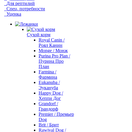
Для рептилий
Спец. потребности
Уценка
Сухой корм
Royal Canin /
Роял Канин
Monge / Монж
Purina Pro Plan /
Пурина Про
План
Farmina /
Фармина
Eukanuba /
Эукануба
Happy Dog /
Хеппи Дог
Grandorf /
Грандорф
Premier / Премьер
Dog
Brit / Брит
Rawival Dog /