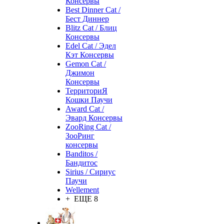
Консервы
Best Dinner Cat /
Бест Диннер
Blitz Cat / Блиц
Консервы
Edel Cat / Эдел
Кэт Консервы
Gemon Cat /
Джимон
Консервы
ТерриториЯ
Кошки Паучи
Award Cat /
Эвард Консервы
ZooRing Cat /
ЗооРинг
консервы
Banditos /
Бандитос
Sirius / Сириус
Паучи
Wellement
+ ЕЩЕ 8