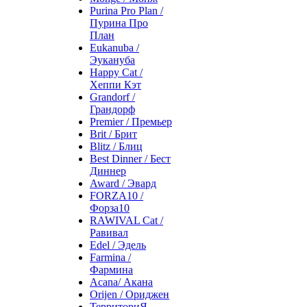
Purina Pro Plan /
Пурина Про
План
Eukanuba /
Эукануба
Happy Cat /
Хеппи Кэт
Grandorf /
Грандорф
Premier / Премьер
Brit / Брит
Blitz / Блиц
Best Dinner / Бест
Диннер
Award / Эвард
FORZA10 /
Форза10
RAWIVAL Cat /
Равивал
Edel / Эдель
Farmina /
Фармина
Acana/ Акана
Orijen / Ориджен
ТерриториЯ