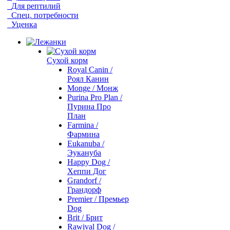
Для рептилий
Спец. потребности
Уценка
Сухой корм
Royal Canin /
Роял Канин
Monge / Монж
Purina Pro Plan /
Пурина Про
План
Farmina /
Фармина
Eukanuba /
Эукануба
Happy Dog /
Хеппи Дог
Grandorf /
Грандорф
Premier / Премьер
Dog
Brit / Брит
Rawival Dog /