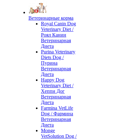
Ветеринарные корма
Royal Canin Dog
Veterinary Diet /
Роял Канин
Ветеринарная
Диета
Purina Veterinary
Diets Dog /
Пурина
Ветеринарная
Диета
Happy Dog
Veterinary Diet /
Хеппи Дог
Ветеринарная
Диета
Farmina VetLife
Dog / Фармина
Ветеринарная
Диета
Monge
VetSolution Dog /