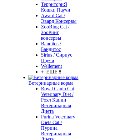
ТерриториЯ
Кошки Паучи
Award Cat /
Эвард Консервы
ZooRing Cat /
ЗооРинг
консервы
Banditos /
Бандитос
Sirius / Сириус
Паучи
Wellement
+ ЕЩЕ 8
Ветеринарные корма
Royal Canin Cat
Veterinary Diet /
Роял Канин
Ветеринарная
Диета
Purina Veterinary
Diets Cat /
Пурина
Ветеринарная
Диета