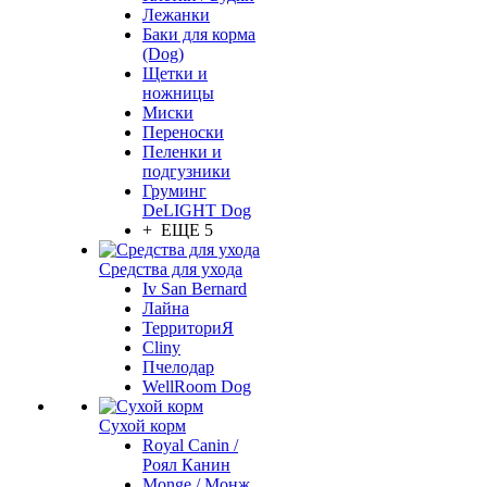
Лежанки
Баки для корма
(Dog)
Щетки и
ножницы
Миски
Переноски
Пеленки и
подгузники
Груминг
DeLIGHT Dog
+ ЕЩЕ 5
Средства для ухода
Iv San Bernard
Лайна
ТерриториЯ
Cliny
Пчелодар
WellRoom Dog
Сухой корм
Royal Canin /
Роял Канин
Monge / Монж