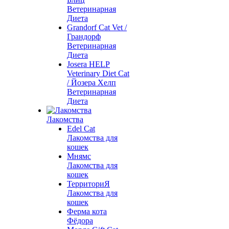
Ветеринарная
Диета
Grandorf Cat Vet /
Грандорф
Ветеринарная
Диета
Josera HELP
Veterinary Diet Cat
/ Йозера Хелп
Ветеринарная
Диета
Лакомства
Edel Cat
Лакомства для
кошек
Мнямс
Лакомства для
кошек
ТерриториЯ
Лакомства для
кошек
Ферма кота
Фёдора