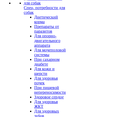
Спец. потребности для
собак
Диетический
корма
Препараты от
паразитов
Для опорно-
двигательного
аппарата
Для мочеполовой
системы
При сахарном
диабете
Для кожи и
шерсти
Для здоровья
почек
При пищевой
непереносимости
Здоровое сердце
Для здоровья
ЖКТ
Для здоровых
зубов