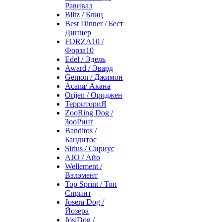
Равивал
Blitz / Блиц
Best Dinner / Бест
Диннер
FORZA10 /
Форза10
Edel / Эдель
Award / Эвард
Gemon / Джимон
Acana/ Акана
Orijen / Ориджен
ТерриториЯ
ZooRing Dog /
ЗооРинг
Banditos /
Бандитос
Sirius / Сириус
AJO / Айо
Wellement /
Вэлэмент
Top Sprint / Топ
Спринт
Josera Dog /
Йозера
JosiDog /