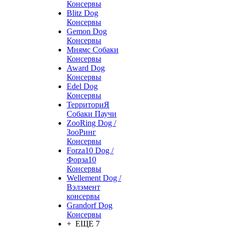
Консервы
Blitz Dog
Консервы
Gemon Dog
Консервы
Мнямс Собаки
Консервы
Award Dog
Консервы
Edel Dog
Консервы
ТерриториЯ
Собаки Паучи
ZooRing Dog /
ЗооРинг
Консервы
Forza10 Dog /
Форза10
Консервы
Wellement Dog /
Вэлэмент
консервы
Grandorf Dog
Консервы
+ ЕЩЕ 7