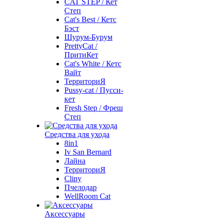
CAT STEP / Кет
Степ
Cat's Best / Кетс
Бэст
Шурум-Бурум
PrettyCat /
ПритиКет
Cat's White / Кетс
Вайт
ТерриториЯ
Pussy-cat / Пусси-
кет
Fresh Step / Фреш
Степ
Средства для ухода
8in1
Iv San Bernard
Лайна
ТерриториЯ
Cliny
Пчелодар
WellRoom Cat
Аксессуары