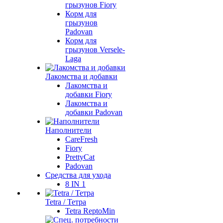
грызунов Fiory
Корм для
грызунов
Padovan
Корм для
грызунов Versele-
Laga
Лакомства и добавки
Лакомства и
добавки Fiory
Лакомства и
добавки Padovan
Наполнители
CareFresh
Fiory
PrettyCat
Padovan
Средства для ухода
8 IN 1
Tetra / Тетра
Tetra ReptoMin