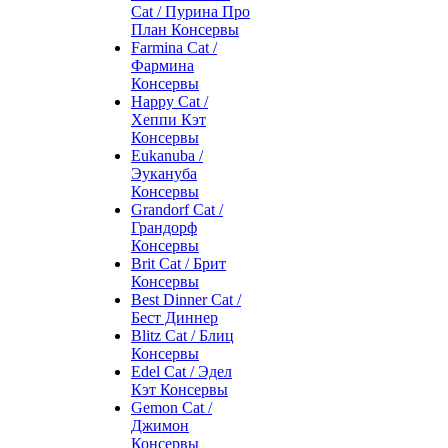
Cat / Пурина Про
План Консервы
Farmina Cat /
Фармина
Консервы
Happy Cat /
Хеппи Кэт
Консервы
Eukanuba /
Эукануба
Консервы
Grandorf Cat /
Грандорф
Консервы
Brit Cat / Брит
Консервы
Best Dinner Cat /
Бест Диннер
Blitz Cat / Блиц
Консервы
Edel Cat / Эдел
Кэт Консервы
Gemon Cat /
Джимон
Консервы