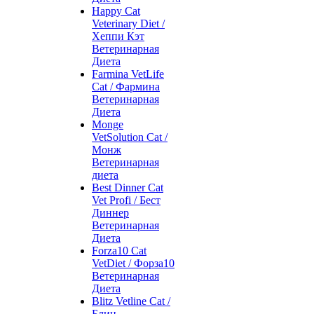
Happy Cat
Veterinary Diet /
Хеппи Кэт
Ветеринарная
Диета
Farmina VetLife
Cat / Фармина
Ветеринарная
Диета
Monge
VetSolution Cat /
Монж
Ветеринарная
диета
Best Dinner Cat
Vet Profi / Бест
Диннер
Ветеринарная
Диета
Forza10 Cat
VetDiet / Форза10
Ветеринарная
Диета
Blitz Vetline Cat /
Блиц