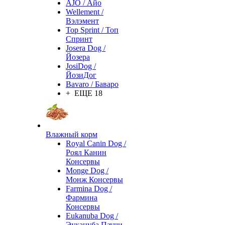
AJO / Айо
Wellement /
Вэлэмент
Top Sprint / Топ
Спринт
Josera Dog /
Йозера
JosiDog /
ЙозиДог
Bavaro / Баваро
+ ЕЩЕ 18
Влажный корм
Royal Canin Dog /
Роял Канин
Консервы
Monge Dog /
Монж Консервы
Farmina Dog /
Фармина
Консервы
Eukanuba Dog /
Эукануба Паучи