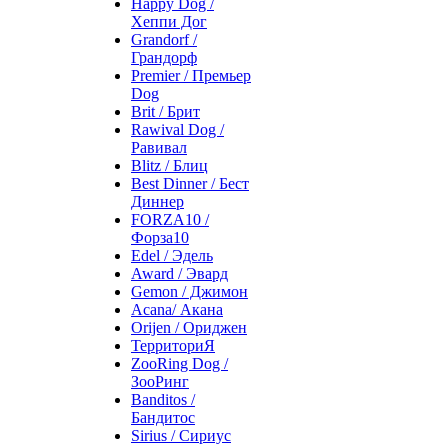
Happy Dog /
Хеппи Дог
Grandorf /
Грандорф
Premier / Премьер
Dog
Brit / Брит
Rawival Dog /
Равивал
Blitz / Блиц
Best Dinner / Бест
Диннер
FORZA10 /
Форза10
Edel / Эдель
Award / Эвард
Gemon / Джимон
Acana/ Акана
Orijen / Ориджен
ТерриториЯ
ZooRing Dog /
ЗооРинг
Banditos /
Бандитос
Sirius / Сириус