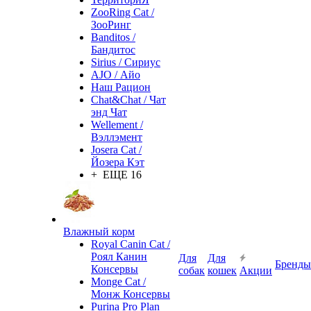
ZooRing Cat /
ЗооРинг
Banditos /
Бандитос
Sirius / Сириус
AJO / Айо
Наш Рацион
Chat&Chat / Чат
энд Чат
Wellement /
Вэллэмент
Josera Cat /
Йозера Кэт
+ ЕЩЕ 16
Влажный корм
Royal Canin Cat /
Роял Канин
Для
Для
Бренды
Консервы
собак
кошек
Акции
Monge Cat /
Монж Консервы
Purina Pro Plan