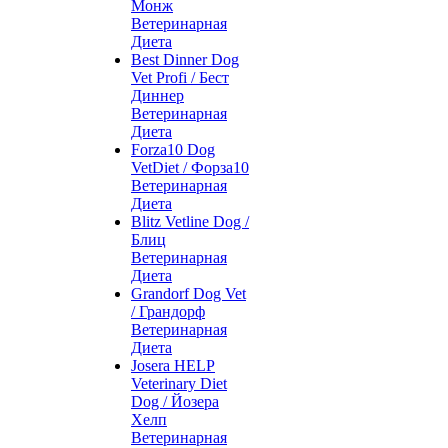
Монж
Ветеринарная
Диета
Best Dinner Dog
Vet Profi / Бест
Диннер
Ветеринарная
Диета
Forza10 Dog
VetDiet / Форза10
Ветеринарная
Диета
Blitz Vetline Dog /
Блиц
Ветеринарная
Диета
Grandorf Dog Vet
/ Грандорф
Ветеринарная
Диета
Josera HELP
Veterinary Diet
Dog / Йозера
Хелп
Ветеринарная