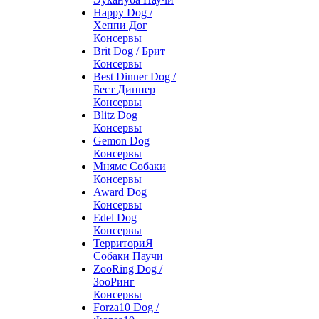
Happy Dog /
Хеппи Дог
Консервы
Brit Dog / Брит
Консервы
Best Dinner Dog /
Бест Диннер
Консервы
Blitz Dog
Консервы
Gemon Dog
Консервы
Мнямс Собаки
Консервы
Award Dog
Консервы
Edel Dog
Консервы
ТерриториЯ
Собаки Паучи
ZooRing Dog /
ЗооРинг
Консервы
Forza10 Dog /