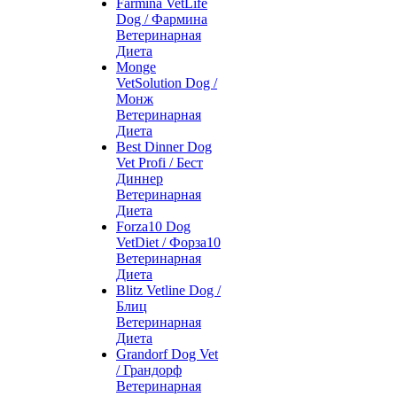
Farmina VetLife
Dog / Фармина
Ветеринарная
Диета
Monge
VetSolution Dog /
Монж
Ветеринарная
Диета
Best Dinner Dog
Vet Profi / Бест
Диннер
Ветеринарная
Диета
Forza10 Dog
VetDiet / Форза10
Ветеринарная
Диета
Blitz Vetline Dog /
Блиц
Ветеринарная
Диета
Grandorf Dog Vet
/ Грандорф
Ветеринарная