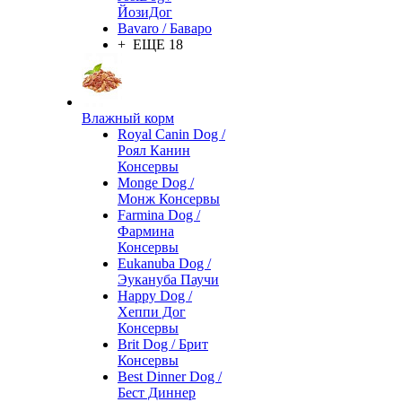
ЙозиДог
Bavaro / Баваро
+ ЕЩЕ 18
Влажный корм
Royal Canin Dog /
Роял Канин
Консервы
Monge Dog /
Монж Консервы
Farmina Dog /
Фармина
Консервы
Eukanuba Dog /
Эукануба Паучи
Happy Dog /
Хеппи Дог
Консервы
Brit Dog / Брит
Консервы
Best Dinner Dog /
Бест Диннер