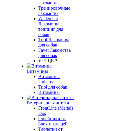
лакомства
Тренировочные
лакомства
Wellement
Лакомства,
топпинг для
собак
Triol Лакомства
для собак
Favet Лакомства
для собак
+ ЕЩЕ 3
Витамины
Витамины
Unitabs
Triol для собак
Витамины
Ветеринарная аптека
FrontLine (Merial)
Dog
Ошейники от
блох и клещей
Таблетки от