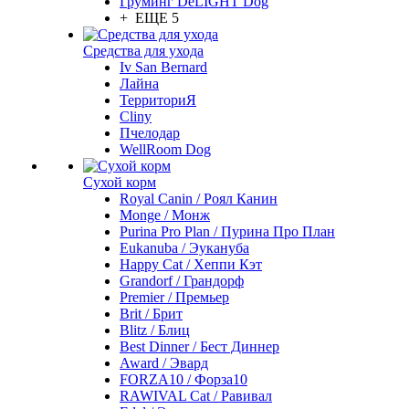
Груминг DeLIGHT Dog
+ ЕЩЕ 5
Средства для ухода
Iv San Bernard
Лайна
ТерриториЯ
Cliny
Пчелодар
WellRoom Dog
Сухой корм
Royal Canin / Роял Канин
Monge / Монж
Purina Pro Plan / Пурина Про План
Eukanuba / Эукануба
Happy Cat / Хеппи Кэт
Grandorf / Грандорф
Premier / Премьер
Brit / Брит
Blitz / Блиц
Best Dinner / Бест Диннер
Award / Эвард
FORZA10 / Форза10
RAWIVAL Cat / Равивал