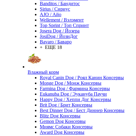
Banditos / Бандитос
Sirius / Сириус
AJO / Айо
Wellement / Вэлэмент
Top Sprint / Топ Спринт
Josera Dog / Йозера
JosiDog / ЙозиДог
Bavaro / Баваро
+ ЕЩЕ 18
Влажный корм
Royal Canin Dog / Роял Канин Консервы
Monge Dog / Монж Консервы
Farmina Dog / Фармина Консервы
Eukanuba Dog / Эукануба Паучи
Happy Dog / Хеппи Дог Консервы
Brit Dog / Брит Консервы
Best Dinner Dog / Бест Диннер Консервы
Blitz Dog Консервы
Gemon Dog Консервы
Мнямс Собаки Консервы
Award Dog Консервы