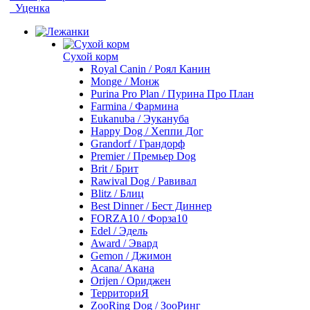
Уценка
Сухой корм
Royal Canin / Роял Канин
Monge / Монж
Purina Pro Plan / Пурина Про План
Farmina / Фармина
Eukanuba / Эукануба
Happy Dog / Хеппи Дог
Grandorf / Грандорф
Premier / Премьер Dog
Brit / Брит
Rawival Dog / Равивал
Blitz / Блиц
Best Dinner / Бест Диннер
FORZA10 / Форза10
Edel / Эдель
Award / Эвард
Gemon / Джимон
Acana/ Акана
Orijen / Ориджен
ТерриториЯ
ZooRing Dog / ЗооРинг