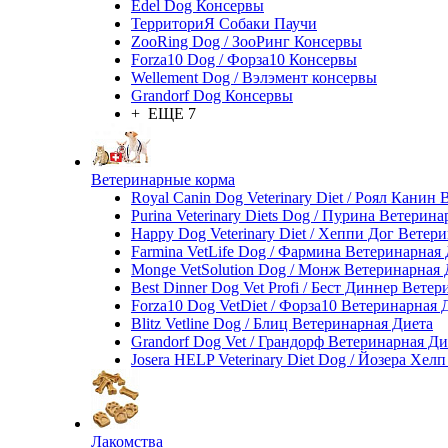
Edel Dog Консервы
ТерриториЯ Собаки Паучи
ZooRing Dog / ЗооРинг Консервы
Forza10 Dog / Форза10 Консервы
Wellement Dog / Вэлэмент консервы
Grandorf Dog Консервы
+ ЕЩЕ 7
Ветеринарные корма
Royal Canin Dog Veterinary Diet / Роял Канин
Purina Veterinary Diets Dog / Пурина Ветерин
Happy Dog Veterinary Diet / Хеппи Дог Ветер
Farmina VetLife Dog / Фармина Ветеринарная
Monge VetSolution Dog / Монж Ветеринарная 
Best Dinner Dog Vet Profi / Бест Диннер Вете
Forza10 Dog VetDiet / Форза10 Ветеринарная 
Blitz Vetline Dog / Блиц Ветеринарная Диета
Grandorf Dog Vet / Грандорф Ветеринарная Ди
Josera HELP Veterinary Diet Dog / Йозера Хел
Лакомства