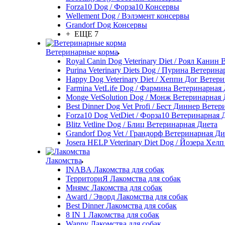
Forza10 Dog / Форза10 Консервы
Wellement Dog / Вэлэмент консервы
Grandorf Dog Консервы
+ ЕЩЕ 7
Ветеринарные корма
Royal Canin Dog Veterinary Diet / Роял Канин
Purina Veterinary Diets Dog / Пурина Ветерин
Happy Dog Veterinary Diet / Хеппи Дог Ветер
Farmina VetLife Dog / Фармина Ветеринарная
Monge VetSolution Dog / Монж Ветеринарная 
Best Dinner Dog Vet Profi / Бест Диннер Вете
Forza10 Dog VetDiet / Форза10 Ветеринарная 
Blitz Vetline Dog / Блиц Ветеринарная Диета
Grandorf Dog Vet / Грандорф Ветеринарная Ди
Josera HELP Veterinary Diet Dog / Йозера Хел
Лакомства
INABA Лакомства для собак
ТерриториЯ Лакомства для собак
Мнямс Лакомства для собак
Award / Эворд Лакомства для собак
Best Dinner Лакомства для собак
8 IN 1 Лакомства для собак
Wanpy Лакомства для собак