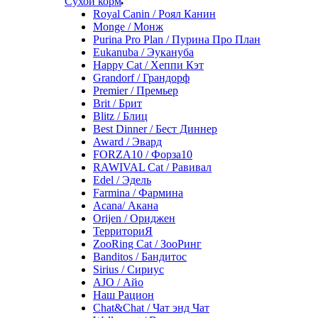
Сухой корм
Royal Canin / Роял Канин
Monge / Монж
Purina Pro Plan / Пурина Про План
Eukanuba / Эукануба
Happy Cat / Хеппи Кэт
Grandorf / Грандорф
Premier / Премьер
Brit / Брит
Blitz / Блиц
Best Dinner / Бест Диннер
Award / Эвард
FORZA10 / Форза10
RAWIVAL Cat / Равивал
Edel / Эдель
Farmina / Фармина
Acana/ Акана
Orijen / Ориджен
ТерриториЯ
ZooRing Cat / ЗооРинг
Banditos / Бандитос
Sirius / Сириус
AJO / Айо
Наш Рацион
Chat&Chat / Чат энд Чат