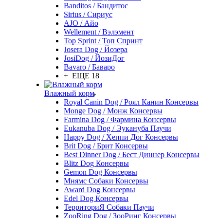
Banditos / Бандитос
Sirius / Сириус
AJO / Айо
Wellement / Вэлэмент
Top Sprint / Топ Спринт
Josera Dog / Йозера
JosiDog / ЙозиДог
Bavaro / Баваро
+ ЕЩЕ 18
Влажный корм
Royal Canin Dog / Роял Канин Консервы
Monge Dog / Монж Консервы
Farmina Dog / Фармина Консервы
Eukanuba Dog / Эукануба Паучи
Happy Dog / Хеппи Дог Консервы
Brit Dog / Брит Консервы
Best Dinner Dog / Бест Диннер Консервы
Blitz Dog Консервы
Gemon Dog Консервы
Мнямс Собаки Консервы
Award Dog Консервы
Edel Dog Консервы
ТерриториЯ Собаки Паучи
ZooRing Dog / ЗооРинг Консервы