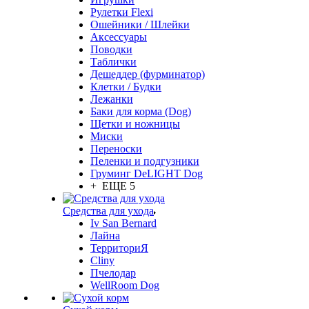
Рулетки Flexi
Ошейники / Шлейки
Аксессуары
Поводки
Таблички
Дешеддер (фурминатор)
Клетки / Будки
Лежанки
Баки для корма (Dog)
Щетки и ножницы
Миски
Переноски
Пеленки и подгузники
Груминг DeLIGHT Dog
+ ЕЩЕ 5
Средства для ухода
Iv San Bernard
Лайна
ТерриториЯ
Cliny
Пчелодар
WellRoom Dog