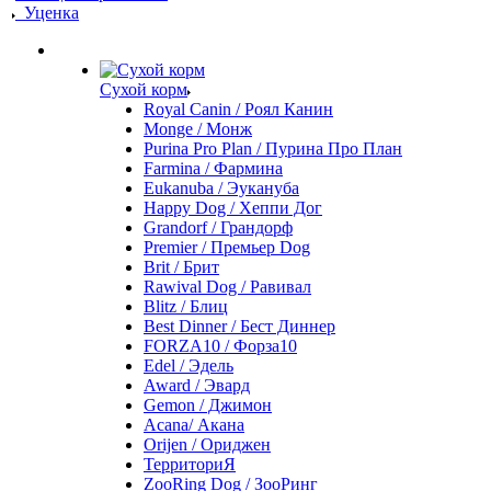
Уценка
Сухой корм
Royal Canin / Роял Канин
Monge / Монж
Purina Pro Plan / Пурина Про План
Farmina / Фармина
Eukanuba / Эукануба
Happy Dog / Хеппи Дог
Grandorf / Грандорф
Premier / Премьер Dog
Brit / Брит
Rawival Dog / Равивал
Blitz / Блиц
Best Dinner / Бест Диннер
FORZA10 / Форза10
Edel / Эдель
Award / Эвард
Gemon / Джимон
Acana/ Акана
Orijen / Ориджен
ТерриториЯ
ZooRing Dog / ЗооРинг